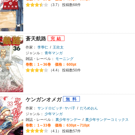
（3.7） 投稿数68件
蒼天航路
作家：
李學仁
/
王欣太
ジャンル：
青年マンガ
雑誌・レーベル：
モーニング
巻数：
1～36巻
価格： 600pt
（4.4） 投稿数50件
ケンガンオメガ
作家：
サンドロビッチ･ヤバ子
/
だろめおん
ジャンル：
少年マンガ
雑誌・レーベル：
裏少年サンデー
/
裏少年サンデーコミックス
巻数：
1～33巻
価格： 630pt～710pt
（4.1） 投稿数57件