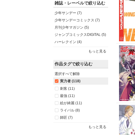
雑誌・レーベルで絞り込む
少年サンデー (7)
少年サンデーコミックス (7)
月刊少年マガジン (5)
ジャンプコミックスDIGITAL (5)
ハーレクイン (4)
もっと見る
作品タグで絞り込む
選択すべて解除
実力者 (118)
刺客 (11)
最強 (11)
絵が綺麗 (11)
ライバル (8)
師匠 (7)
もっと見る