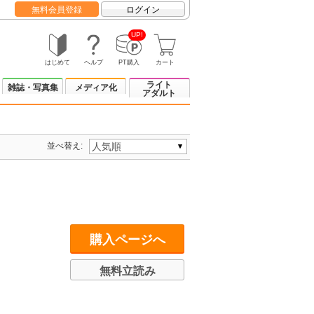
無料会員登録
ログイン
UP!
はじめて
ヘルプ
PT購入
カート
ライト
雑誌・写真集
メディア化
アダルト
並べ替え:
購入ページへ
無料立読み