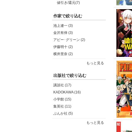
値引き/還元(7)
作家で絞り込む
池上遼一 (3)
金沢有倖 (3)
アビー･グリーン (2)
伊藤明十 (2)
横井里奈 (2)
もっと見る
出版社で絞り込む
講談社 (17)
KADOKAWA (16)
小学館 (15)
集英社 (11)
ぶんか社 (5)
もっと見る