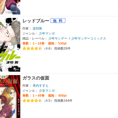
レッドブルー
作家：
波切敦
ジャンル：
少年マンガ
雑誌・レーベル：
少年サンデー
/
少年サンデーコミックス
巻数：
1～18巻
価格： 530pt
（4.6） 投稿数26件
ガラスの仮面
作家：
美内すずえ
ジャンル：
少女マンガ
巻数：
1～49巻
価格： 400pt
（4.5） 投稿数164件