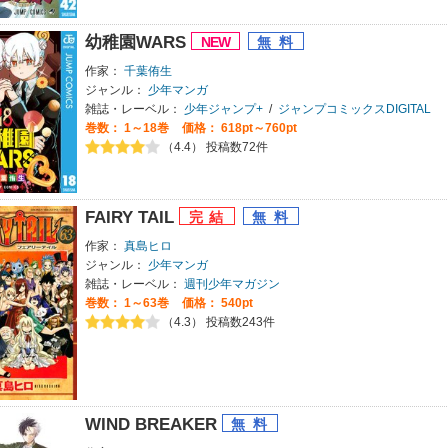
幼稚園WARS
作家：
千葉侑生
ジャンル：
少年マンガ
雑誌・レーベル：
少年ジャンプ+
/
ジャンプコミックスDIGITAL
巻数：
1～18巻
価格： 618pt～760pt
（4.4） 投稿数72件
FAIRY TAIL
作家：
真島ヒロ
ジャンル：
少年マンガ
雑誌・レーベル：
週刊少年マガジン
巻数：
1～63巻
価格： 540pt
（4.3） 投稿数243件
WIND BREAKER