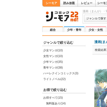
シーモア
読み放題
レビュー
シーモ
漫画（まんが）・
ジャンルで探す
総合
少年・青年
少女・女性
漫画(ま
ジャンルで絞り込む
検索結果1
少女マンガ(10)
女性マンガ(10)
少年マンガ(35)
青年マンガ(38)
ハーレクインコミックス(3)
ライトノベル(22)
お得で絞り込む
お得すべて(15)
無料版あり(14)