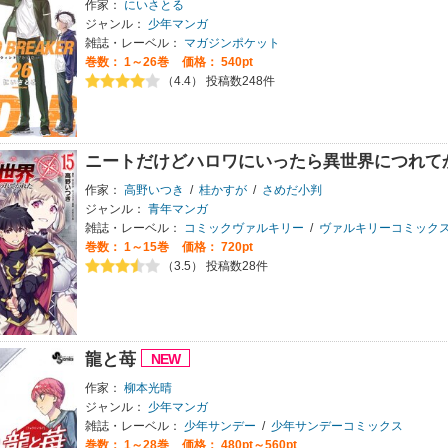
作家：
にいさとる
ジャンル：
少年マンガ
雑誌・レーベル：
マガジンポケット
巻数：
1～26巻
価格： 540pt
（4.4） 投稿数248件
ニートだけどハロワにいったら異世界につれて
作家：
高野いつき
/
桂かすが
/
さめだ小判
ジャンル：
青年マンガ
雑誌・レーベル：
コミックヴァルキリー
/
ヴァルキリーコミック
巻数：
1～15巻
価格： 720pt
（3.5） 投稿数28件
龍と苺
作家：
柳本光晴
ジャンル：
少年マンガ
雑誌・レーベル：
少年サンデー
/
少年サンデーコミックス
巻数：
1～28巻
価格： 480pt～560pt