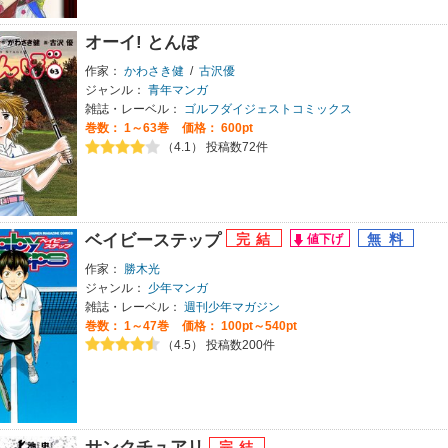
オーイ! とんぼ
作家：
かわさき健
/
古沢優
ジャンル：
青年マンガ
雑誌・レーベル：
ゴルフダイジェストコミックス
巻数：
1～63巻
価格： 600pt
（4.1） 投稿数72件
ベイビーステップ
作家：
勝木光
ジャンル：
少年マンガ
雑誌・レーベル：
週刊少年マガジン
巻数：
1～47巻
価格： 100pt～540pt
（4.5） 投稿数200件
サンクチュアリ