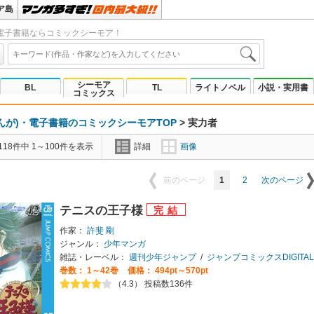
ア島
電子書籍ならコミックシーモア！
シーモア
BL
TL
ライトノベル
小説・実用書
コミックス
んが)・電子書籍のコミックシーモアTOP
>
実力者
18件中 1～100件を表示
詳細
画像
1
2
前のページ
次のページ
テニスの王子様
作家：
許斐 剛
ジャンル：
少年マンガ
雑誌・レーベル：
週刊少年ジャンプ
/
ジャンプコミックスDIGITAL
巻数：
1～42巻
価格： 494pt～570pt
（4.3） 投稿数136件