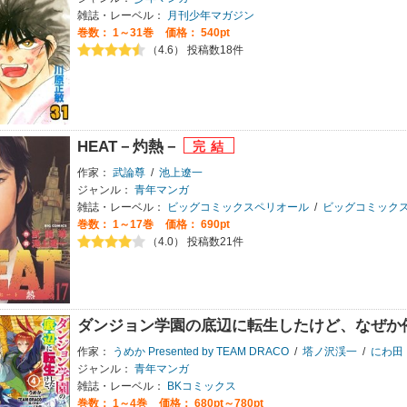
雑誌・レーベル：
月刊少年マガジン
巻数：
1～31巻
価格： 540pt
（4.6） 投稿数18件
HEAT－灼熱－
作家：
武論尊
/
池上遼一
ジャンル：
青年マンガ
雑誌・レーベル：
ビッグコミックスペリオール
/
ビッグコミック
巻数：
1～17巻
価格： 690pt
（4.0） 投稿数21件
ダンジョン学園の底辺に転生したけど、なぜか
作家：
うめか Presented by TEAM DRACO
/
塔ノ沢渓一
/
にわ田
ジャンル：
青年マンガ
雑誌・レーベル：
BKコミックス
巻数：
1～4巻
価格： 680pt～780pt