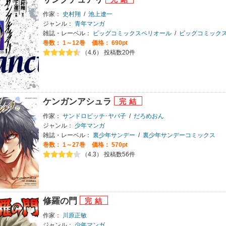
作家：
史村翔
/
池上遼一
ジャンル：
青年マンガ
雑誌・レーベル：
ビッグコミックスペリオール
/
ビッグコミック
巻数：
1～12巻
価格： 690pt
（4.6） 投稿数20件
ケンガンアシュラ
作家：
サンドロビッチ･ヤバ子
/
だろめおん
ジャンル：
少年マンガ
雑誌・レーベル：
裏少年サンデー
/
裏少年サンデーコミックス
巻数：
1～27巻
価格： 570pt
（4.3） 投稿数56件
修羅の門
作家：
川原正敏
ジャンル：
少年マンガ