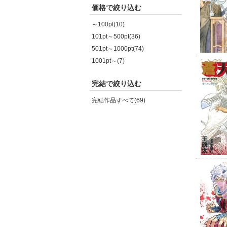
価格で絞り込む
～100pt(10)
101pt～500pt(36)
501pt～1000pt(74)
1001pt～(7)
完結で絞り込む
完結作品すべて(69)