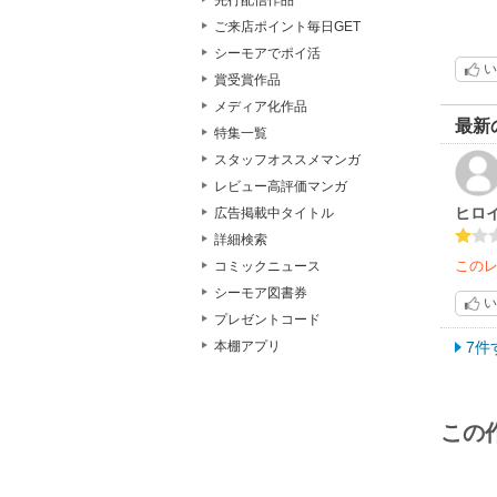
先行配信作品
ご来店ポイント毎日GET
シーモアでポイ活
い
賞受賞作品
メディア化作品
最新
特集一覧
スタッフオススメマンガ
レビュー高評価マンガ
ヒロ
広告掲載中タイトル
詳細検索
この
コミックニュース
シーモア図書券
い
プレゼントコード
7件
本棚アプリ
この