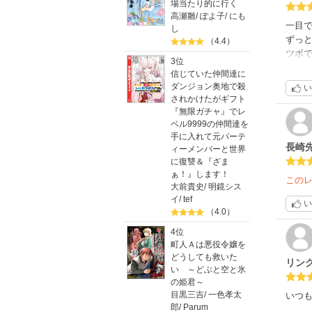
場当たり的に行く
高瀬雛
/
ぽよ子
/
にも
一目
し
ずっ
（4.4）
ツボ
3位
男女
信じていた仲間達に
女性
ダンジョン奥地で殺
い
されかけたがギフト
『無限ガチャ』でレ
ベル9999の仲間達を
手に入れて元パーテ
長崎
ィーメンバーと世界
に復讐＆『ざま
ぁ！』します！
この
大前貴史
/
明鏡シス
イ
/
tef
い
（4.0）
4位
町人Ａは悪役令嬢を
どうしても救いた
リン
い ～どぶと空と氷
の姫君～
目黒三吉
/
一色孝太
いつ
郎
/
Parum