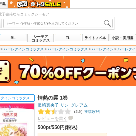
ア島
電子書籍ならコミックシーモア！
シーモア
BL
TL
ライトノベル
小説・実用書
コミックス
ハーレクインコミックス
ハーレクインコミックス
ハーレクイン
ハーレクイ
情熱の罠 1巻
レクインコミックス
長崎真央子
リン･グレアム
（2.9）
投稿数7件
レビューを書く
500pt/550円(税込)