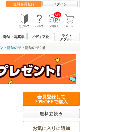
無料会員登録
ログイン
UP!
はじめて
ヘルプ
PT購入
カート
ライト
雑誌・写真集
メディア化
アダルト
ン
情熱の罠
情熱の罠 1巻
会員登録して
70%OFFで購入
お気に入りに追加