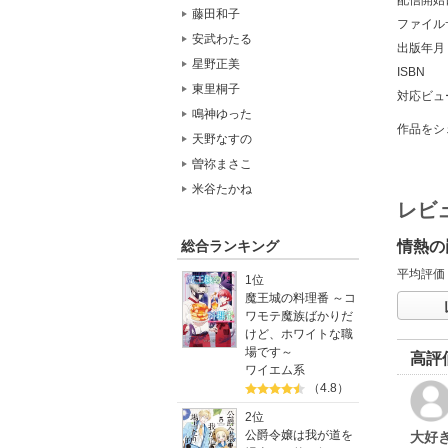
藤田和子
ファイル
安武わたる
出版年月
星野正美
ISBN
東里桐子
対応ビュ
鳴神ゆった
作品をシ
天野なすの
曽祢まさこ
米谷たかね
レビ
情熱の
総合ランキング
平均評価
1位
魔王城の料理番 ～コ
ワモテ魔族ばかりだ
けど、ホワイトな職
場です～
高評
ワイエム系
（4.8）
2位
公爵令嬢は我が道を
大好