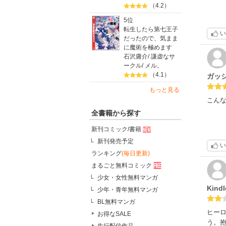
（4.2）
5位
転生したら第七王子
い
だったので、気まま
に魔術を極めます
石沢庸介
/
謙虚なサ
ークル
/
メル。
（4.1）
ガッ
もっと見る
こんな
全書籍から探す
新刊コミック/書籍
新刊発売予定
い
ランキング
(毎日更新)
まるごと無料コミック
少女・女性無料マンガ
Kindl
少年・青年無料マンガ
BL無料マンガ
ヒー
お得なSALE
う。