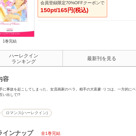
会員登録限定70%OFFクーポンで
150pt/165円(税込)
1巻完結
ハーレクイン
最新刊を見る
ランキング
内容
手に事故を起こしてしまった、女流画家のベラ。相手の大富豪･リコは、一方的に
言い出して!?
ロマンス(ハーレクイン)
ラインナップ
全1巻完結