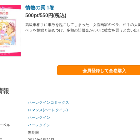
情熱の罠 1巻
500pt/550円(税込)
高級車相手に事故を起こしてしまった、女流画家のベラ。相手の大
ベラを娼婦と決めつけ、多額の賠償金がわりに彼女を買うと言い出し
会員登録して全巻購入
情報
：
ハーレクインコミックス
ロマンス(ハーレクイン)
：
ハーレクイン
ーベル
：
ハーレクイン
：
無期限
日
：
2012年8月28日