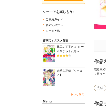
シーモアを楽しもう!
ご利用ガイド
初めての方へ
シーモア島
作家のオススメ作品
異国の王子さま Ⅱ ナ
ポリから来た恋人
作品
高級車相
未熟な花嫁【タテヨ
を買うと
ミ】
完結
もっと見る
Menu
作品