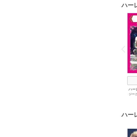
ハー
o
v
P
r
e
i
u
ハー
ジー
セット 
メアリ
サキ
/
アン
ハー