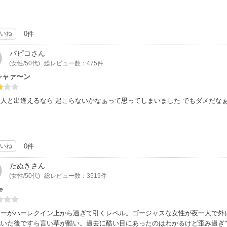
いね
0件
パピコ
さん
(女性/50代)
総レビュー数：475件
シャァ〜ン
人と出逢えるなら 起こらないかなぁって思ってしまいました でもダメだな
いね
0件
たぬき
さん
(女性/50代)
総レビュー数：3519件
e
ローがハーレクイン上から過ぎて引くレベル。ゴージャスな女性が夜一人で外
抱いた後ですら言い草が酷い。過去に酷い目にあったのはわかるけど歪み過ぎ