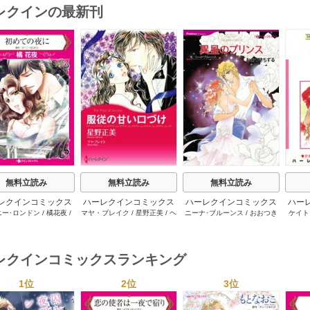
レクインの最新刊
s
無料立読み
無料立読み
無料立読み
レクインコミックス
ハーレクインコミックス
ハーレクインコミックス
ハー
ニー･ロンドン
/
橘花夜
/
マヤ・ブレイク
/
星野正美
/
ヘ
ニーナ･ブルーンス
/
おおつき
ケイト
2026年 vol.1064
セット 2026年 vol.1002
セット 2026年 vol.1063
セット 
ー･ライアンズ
/
花牟礼
レン･ブルックス
/
のわきねい
/
ちずる
/
レベッカ･ヨーク
/
稜
ーザン
1巻
1巻
1巻
サラ･モーガン
/
星合操
/
マーガレット･ウェイ
/
一重夕
敦水
/
ケイト･ハーディ
/
海野
津谷さ
･ウィール
/
津寺里可子
子
みつる
/
サラ･ウッド
/
流水凛
レクインコミックスランキング
子
1位
2位
3位