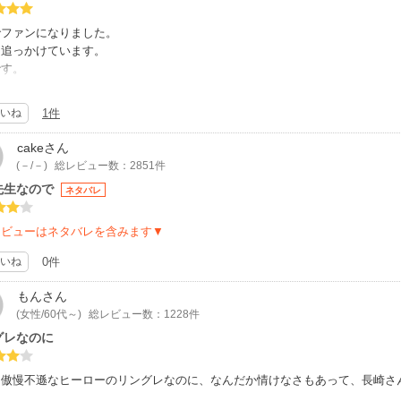
でファンになりました。
と追っかけています。
です。
ともに素敵！わたしには珍しく、
側に特に共感します。
いね
1件
cake
さん
(－/－)
総レビュー数：2851件
先生なので
ネタバレ
レビューはネタバレを含みます▼
いね
0件
もん
さん
(女性/60代～)
総レビュー数：1228件
グレなのに
も傲慢不遜なヒーローのリングレなのに、なんだか情けなさもあって、長崎さ