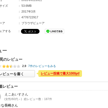
サイズ
：
53.6MB
：
2017年3月
：
4776722917
ーア
：
ブラウザビューア
ェアする
：
ュー
罠のレビュー
：
2.9
7件のレビューをみる
レビュー投稿で最大1000pt!
レビューを書く
価レビュー
えこあいす
さん
(女性/60代～)
総レビュー数：187件
きな長崎さん