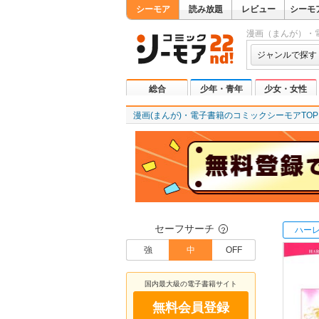
シーモア
読み放題
レビュー
シーモ
漫画（まんが）・
ジャンルで探す
総合
少年・青年
少女・女性
漫画(まんが)・電子書籍のコミックシーモアTOP
セーフサーチ
ハー
？
強
中
OFF
国内最大級の電子書籍サイト
無料会員登録