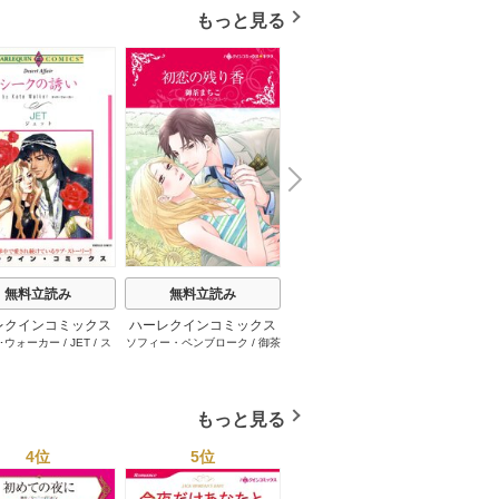
もっと見る
N
x
e
t
無料立読み
無料立読み
無料立読み
レクインコミックス
ハーレクインコミックス
ハーレクインコミックス
ハーレ
･ウォーカー
/
JET
/
ス
ソフィー・ペンブローク
/
御茶
サラ･モーガン
/
友井美穂
/
ケ
イヴォ
2026年 vol.1001
セット 2026年 vol.1062
セット 2026年 vol.1000
セット 
・スペンサー・ポール
/
まちこ
/
ジョー･リー
/
内田一
イ･ソープ
/
川崎ひろこ
/
オー
和
/
ミ
1巻
1巻
1巻
とみ
/
ロザリー･アッシ
奈
/
キャロル･モーティマー
/
ドラ･アダムス
/
黒田かすみ
本果林
/
ュ
/
雁えりか
雁えりか
/
エミリー･ローズ
/
一ノ関りん子
もっと見る
4位
5位
6位