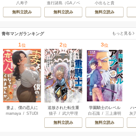
八寿子
進行諸島（GAノベ
小出もと貴
ある 4巻
ライフ～第二の職
の話です。 8巻
ル／SBクリエイテ
業を得て、世界最
無料立読み
無料立読み
無料立読み
ィブ刊）
/
彭傑（Fr
強になりました～ 3
iendly Land）
/
風
3巻
花風花
もっと見る
青年マンガランキング
1
2
3
位
位
位
妻よ、僕の恋人に
追放された転生重
学園騎士のレベル
ハ
mamaya
/
STUDI
猫子
/
武六甲理
白石識
/
三上康明
灰
なってくれません
騎士はゲーム知識
アップ！レベル100
界
O ZOON
衣
/
じゃいあん
か？
で無双する
0超えの転生者、落
最
無料立読み
無料立読み
ちこぼれクラスに
ん
入学。そして、
を