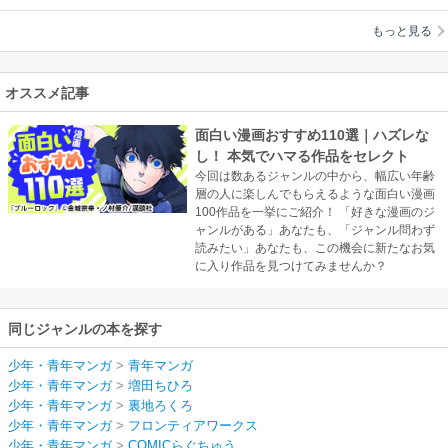
くろ
けが襲われない（フ
もっと見る
ルカラー）
オススメ記事
面白い漫画おすすめ110選｜ハズレな
し！ 本気でハマる作品をセレクト
今回は数あるジャンルの中から、幅広い年齢
層の人に楽しんでもらえるような面白い漫画
100作品を一挙にご紹介！ 「好きな漫画のジ
ャンルがある」あなたも、「ジャンル問わず
読みたい」あなたも、この機会に新たなお気
に入り作品を見つけてみませんか？
同じジャンルの本を探す
少年・青年マンガ
>
青年マンガ
少年・青年マンガ
>
増田ちひろ
少年・青年マンガ
>
裏地ろくろ
少年・青年マンガ
>
フロンティアワークス
少年・青年マンガ
>
COMICらぐちゅう