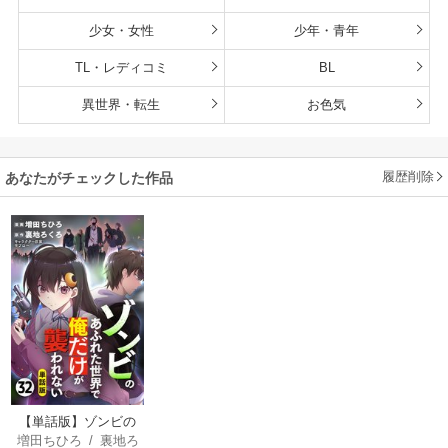
少女・女性
少年・青年
TL・レディコミ
BL
異世界・転生
お色気
履歴削除
あなたがチェックした作品
【単話版】ゾンビの
増田ちひろ
/
裏地ろ
あふれた世界で俺だ