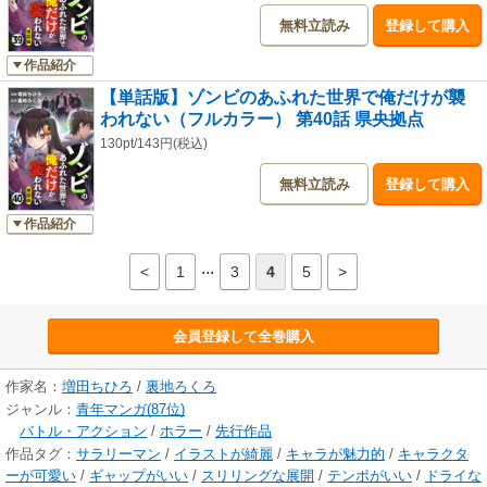
無料立読み
登録して購入
作品紹介
【単話版】ゾンビのあふれた世界で俺だけが襲
われない（フルカラー） 第40話 県央拠点
130pt/143円(税込)
無料立読み
登録して購入
作品紹介
...
<
1
3
4
5
>
会員登録して全巻購入
作家名：
増田ちひろ
/
裏地ろくろ
ジャンル：
青年マンガ(87位)
バトル・アクション
/
ホラー
/
先行作品
作品タグ：
サラリーマン
/
イラストが綺麗
/
キャラが魅力的
/
キャラクタ
ーが可愛い
/
ギャップがいい
/
スリリングな展開
/
テンポがいい
/
ドライな