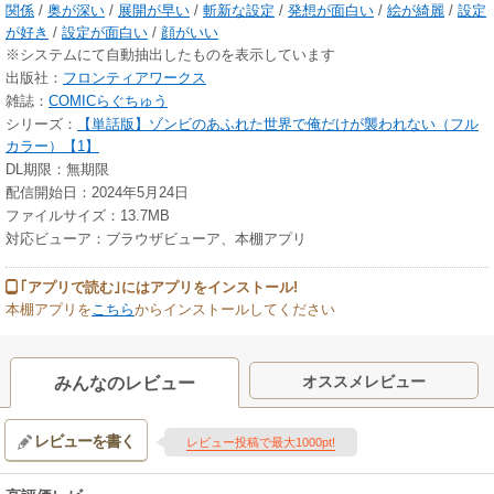
関係
/
奥が深い
/
展開が早い
/
斬新な設定
/
発想が面白い
/
絵が綺麗
/
設定
が好き
/
設定が面白い
/
顔がいい
※システムにて自動抽出したものを表示しています
出版社：
フロンティアワークス
雑誌：
COMICらぐちゅう
シリーズ：
【単話版】ゾンビのあふれた世界で俺だけが襲われない（フル
カラー）【1】
DL期限：無期限
配信開始日：2024年5月24日
ファイルサイズ：13.7MB
対応ビューア：ブラウザビューア、本棚アプリ
｢アプリで読む｣にはアプリをインストール!
本棚アプリを
こちら
からインストールしてください
オススメレビュー
みんなのレビュー
レビューを書く
レビュー投稿で最大1000pt!