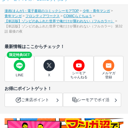
漫画(まんが)・電子書籍のコミックシーモアTOP
少年・青年マンガ
青年マンガ
フロンティアワークス
COMICらぐちゅう
【単話版】ゾンビのあふれた世界で俺だけが襲われない（フルカラー）
【単話版】ゾンビのあふれた世界で俺だけが襲われない（フルカラー） 第32
話 最後の夜
最新情報はここからチェック！
限定特典GET
シーモア
メルマガ
LINE
X
ちゃんねる
登録
お得にポイントゲット！
ご来店ポイント
シーモアでポイ活