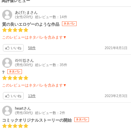
高評価レビュー
あげたま
さん
(女性/20代)
総レビュー数：14件
質の良いエロゲーのような作品
ネタバレ
このレビューはネタバレを含みます▼
58件
2021年8月1日
いいね
라이킹
さん
(男性/30代)
総レビュー数：35件
?
ネタバレ
このレビューはネタバレを含みます▼
13件
2023年2月3日
いいね
heart
さん
(男性/30代)
総レビュー数：2件
コミックオリジナルストーリーの開始
ネタバレ