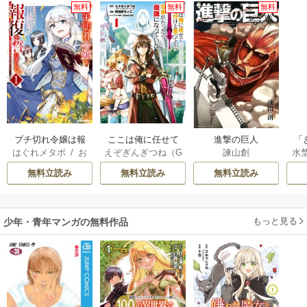
無料
無料
無料
ブチ切れ令嬢は報
ここは俺に任せて
進撃の巨人
「
はぐれメタボ
/
お
えぞぎんぎつね（G
諫山創
水
復を誓いました。
先に行けと言って
は
おのいも
/
昌未
Aノベル／SBクリ
から10年がたった
次
無料立読み
無料立読み
無料立読み
エイティブ刊）
/
ら伝説になってい
か
阿倍野ちゃこ
/
De
た。
eCHA
もっと見る
少年・青年マンガの無料作品