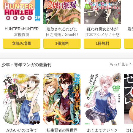
HUNTER×HUNTER
追放されるたびに
嫌われ魔女と体が
岩
冨樫義博
日之浦拓
/
GreeN
/
江本マシメサ
/
十悠
モノクロ版 39
スキルを手に入れ
入れ替わったけれ
仁森島司
た俺が、100の異世
ど、私は今日も元
立読み増量
1冊無料
1冊無料
界で2周目無双【電
気に暮らしていま
子単行本】 1
す！【電子単行
本】 1
もっと見る
少年・青年マンガの最新刊
かわいいのは俺で
転生賢者の異世界
あくまでクジャク
はじ