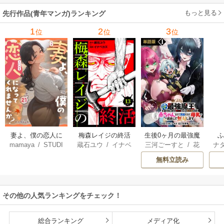
（コミック）
もっと見る
先行作品(青年マンガ)ランキング
1
2
3
位
位
位
妻よ、僕の恋人に
梅森レイジの終活
生後0ヶ月の最強魔
mamaya
/
STUDI
蔵石ユウ
/
イナベ
三河ごーすと
/
花
ナ
なってくれません
王 食べるだけ強
O ZOON
カズ
/
STUDIO ZO
房雪
/
マップ
核
か？
くなるチート能力
無料立読み
ON
持ち転生者だけど
赤ちゃんなので英
雄たちの母乳で成
その他の人気ランキングをチェック！
長して無双します
総合ランキング
メディア化