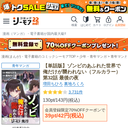
検索
はじめて
カート
ログイン
会員登録
漫画（マンガ）・電子書籍が国内最大級!!
漫画(まんが)・電子書籍のコミックシーモアTOP
少年・青年マンガ
青年マンガ
【単話版】ゾンビのあふれた世界で
青年マンガ
俺だけが襲われない（フルカラー）
第32話 最後の夜
増田ちひろ
裏地ろくろ
3,731件
130pt/143円(税込)
会員登録限定70%OFFクーポンで
39pt/42円(税込)