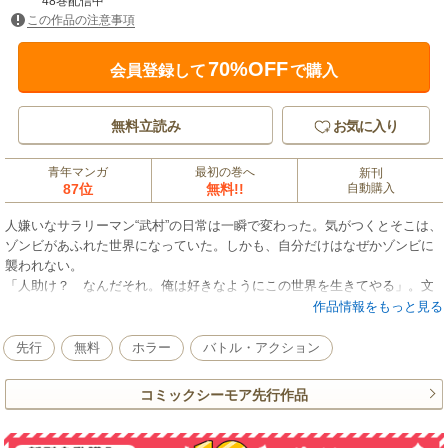
48巻配信中
この作品の注意事項
70%OFF
会員登録して
で購入
無料立読み
お気に入り
青年マンガ
最初の巻へ
新刊
87位
無料!!
自動購入
人嫌いなサラリーマン“武村”の日常は一瞬で変わった。気がつくとそこは、
ゾンビがあふれた世界になっていた。しかも、自分だけはなぜかゾンビに
襲われない。
「人助け？ なんだそれ。俺は好きなようにこの世界を生きてやる」。文
明が崩壊しかけた終末世界で、はからずも大きな力を持ってしまった武
作品情報をもっと見る
村。唯一襲われないことを隠して生きる彼は、英雄なのか、それと
も……。
先行
無料
ホラー
バトル・アクション
ネット発の新感覚ゾンビパニックストーリー。
コミックシーモア先行作品