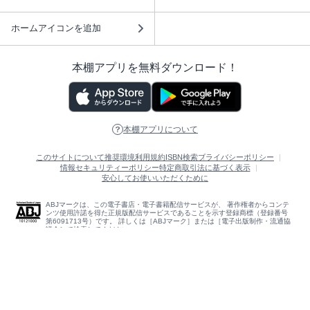
ホームアイコンを追加
本棚アプリを無料ダウンロード！
本棚アプリについて
このサイトについて
推奨環境
利用規約
ISBN検索
プライバシーポリシー
情報セキュリティーポリシー
特定商取引法に基づく表示
安心してお使いいただくために
ABJマークは、この電子書店・電子書籍配信サービスが、 著作権者からコンテ
ンツ使用許諾を得た正規版配信サービスであることを示す登録商標（登録番号
第6091713号）です。 詳しくは［ABJマーク］または［電子出版制作・流通協
議会］で検索してください。
(C)NTTソルマーレ