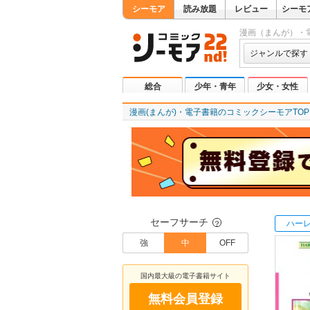
シーモア
読み放題
レビュー
シーモ
漫画（まんが）・
ジャンルで探す
総合
少年・青年
少女・女性
漫画(まんが)・電子書籍のコミックシーモアTOP
セーフサーチ
ハー
？
強
中
OFF
国内最大級の電子書籍サイト
無料会員登録