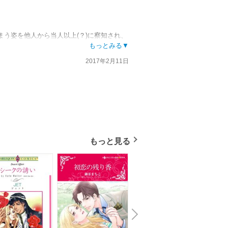
う姿を他人から当人以上(？)に察知され、
もっとみる▼
2017年2月11日
マとは全く別個に提示されている。
ことも表されて、なかなかそういう空気を表
とも多いため、帰国後相当期間中旅愁と共に
らなかった、という方が、私は好きだ。
した。
もっと見る
場人物たちへの、印象でもある。
は3.5のつもりで。
N
x
e
t