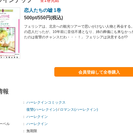
ラインナップ
全1巻完結
恋人たちの嘘 1巻
500pt/550円(税込)
フェリシアは、北京への観光ツアーで思いがけない人物と再会する。
の恋人だったが、10年前に音信不通となり、姉の葬儀にも来なかっ
たのは復讐のチャンスだわ・・・！」 フェリシアは決意するが!?
会員登録して全巻購入
情報
：
ハーレクインコミックス
復讐(ハーレクイン)
/
ロマンス(ハーレクイン)
：
ハーレクイン
ーベル
：
ハーレクイン
：
無期限