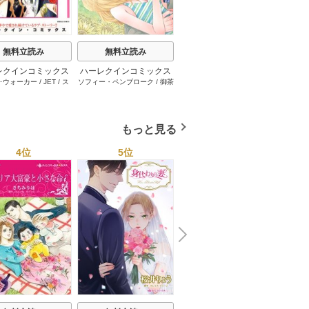
無料立読み
無料立読み
無料立読み
レクインコミックス
ハーレクインコミックス
ハーレクインコミックス
ハーレ
･ウォーカー
/
JET
/
ス
ソフィー・ペンブローク
/
御茶
サラ･モーガン
/
友井美穂
/
ケ
イヴォ
2026年 vol.1001
セット 2026年 vol.1062
セット 2026年 vol.1000
セット 
・スペンサー・ポール
/
まちこ
/
ジョー･リー
/
内田一
イ･ソープ
/
川崎ひろこ
/
オー
和
/
ミ
1巻
1巻
1巻
とみ
/
ロザリー･アッシ
奈
/
キャロル･モーティマー
/
ドラ･アダムス
/
黒田かすみ
本果林
/
ュ
/
雁えりか
雁えりか
/
エミリー･ローズ
/
一ノ関りん子
もっと見る
4位
5位
6位
N
x
e
t