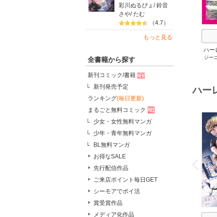
彩川ぬるぴょ
/
鈴音
さや
/
たむ
（4.7）
もっと見る
ハー
ジー
セット 
全書籍から探す
メアリ
サキ
/
新刊コミック/書籍
アン
新刊発売予定
ハー
ランキング
(毎日更新)
まるごと無料コミック
少女・女性無料マンガ
少年・青年無料マンガ
BL無料マンガ
o
お得なSALE
v
P
r
e
i
u
先行配信作品
ご来店ポイント毎日GET
シーモアでポイ活
賞受賞作品
メディア化作品