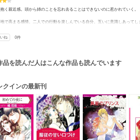
に抱く親近感。頭から姉のことを忘れ去ることはできないのに惹かれていく。
の地で高まる感情。二人での行動を楽しんでいる自分。互いに意識しあってしま
遣われてしまう。
いね
0件
イマックスで、このストーリーもHQそのものだったと強く実感した。
描写が相当バラエティに富み、コマ数を取っている。写真的な絵柄で、人物コ
のなかに、そこでは相手との二人の世界として一つの小さな閉じた空間である
作品を読んだ人はこんな作品も読んでいます
くいのに割と伝わる。欲を言えばこの手の話、旅行中の一種の高揚感であるこ
ていることはあっても、その後も恋愛感情が継続して、一時的なものでは収ま
を見るにつけ、確か昔この作風に連なる先生がいらしたなぁと懐かしい思いが
レクインの最新刊
ュータイトルは、彼のヒロインへ抱いた印象から取ったが、私自身の作中の登
シーンの描き方に、HQコミックスに踏み込んでほしくない描写があったので星
s