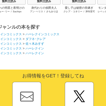
無料立読み
無料立読み
無料立読み
れの明星と夜明けの
身代わりの侯爵夫人
愛し子は秘密の世継ぎ
モン
ョー･リー
/
Sachiyo
アン･ヘリス
/
さちみりほ
クレア・コネリー
/
津寺里可
レベッ
シュヴァリエ
イタ
子
ジャンルの本を探す
クインコミックス
>
ハーレクインコミックス
クインコミックス
>
ダフネ･クレア
クインコミックス
>
佐々木みすず
クインコミックス
>
ハーレクイン
クインコミックス
>
ハーレクイン
お得情報をGET！登録してね