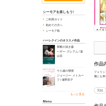
シーモアを楽しもう!
ご利用ガイド
初めての方へ
シーモア島
ハーレクインのオススメ作品
禁断の深き森
ヘザー･グレアム / 葉
山笹
作品
十八歳の憧憬
フェリシ
ジョージー･メトカー
儀にも来
フ / 瀬野莉子
完結
もっと見る
Menu