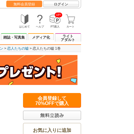
無料会員登録
ログイン
UP!
はじめて
ヘルプ
PT購入
カート
ライト
雑誌・写真集
メディア化
アダルト
ン
恋人たちの嘘
恋人たちの嘘 1巻
会員登録して
70%OFFで購入
お気に入りに追加