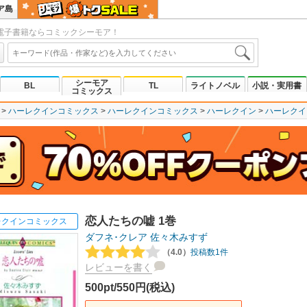
ア島
電子書籍ならコミックシーモア！
シーモア
BL
TL
ライトノベル
小説・実用書
コミックス
ハーレクインコミックス
ハーレクインコミックス
ハーレクイン
ハーレクイ
恋人たちの嘘 1巻
レクインコミックス
ダフネ･クレア
佐々木みすず
（4.0）
投稿数1件
レビューを書く
500pt/550円(税込)