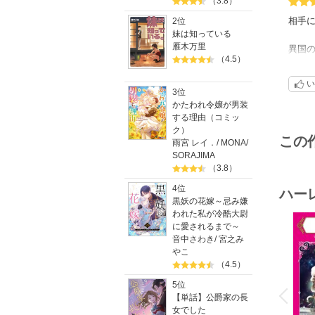
（3.8）
相手
2位
妹は知っている
雁木万里
異国
（4.5）
気を
い
クラ
3位
かたわれ令嬢が男装
する理由（コミッ
旅先
ク）
旅情
この
雨宮 レイ．
/
MONA
/
しに
SORAJIMA
浸っ
（3.8）
4位
絵柄
ハー
黒妖の花嫁～忌み嫌
レビ
われた私が冷酷大尉
に愛されるまで～
ベッド
音中さわき
/
宮之み
やこ
（4.5）
o
v
5位
P
r
e
i
u
【単話】公爵家の長
女でした