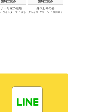
無料立読み
無料立読み
無料立読み
タナーリ家の結婚 Ⅰ
身代わりの妻
伯爵が愛した灰かぶり
シーク
カ･ウインターズ
/
さち
グレイス･グリーン
/
桜井りょ
アニー･バロウズ
/
もとなおこ
シャロン
リア大富豪と小さな
みりほ
う
命