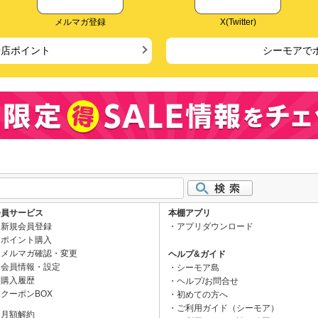
メルマガ登録
X(Twitter)
来店ポイント
シーモアで
会員サービス
本棚アプリ
新規会員登録
アプリダウンロード
ポイント購入
メルマガ確認・変更
ヘルプ&ガイド
会員情報・設定
シーモア島
購入履歴
ヘルプ/お問合せ
クーポンBOX
初めての方へ
ご利用ガイド（シーモア）
月額解約