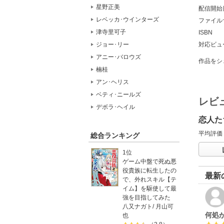
星野正美
配信開始
レベッカ･ウインターズ
ファイル
津寺里可子
ISBN
ジョー･リー
対応ビュ
アニー･バロウズ
作品をシ
楠桂
アン･ヘリス
ベティ･ニールズ
レビ
デボラ･ヘイル
恋人た
平均評価
総合ランキング
1位
ゲーム中盤で死ぬ悪
役貴族に転生したの
最新
で、外れスキル【テ
イム】を駆使して最
強を目指してみた
八又ナガト
/
月山可
何処
也