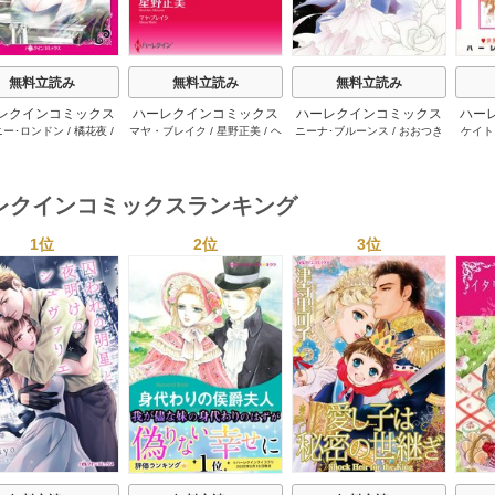
無料立読み
無料立読み
無料立読み
レクインコミックス
ハーレクインコミックス
ハーレクインコミックス
ハー
ニー･ロンドン
/
橘花夜
/
マヤ・ブレイク
/
星野正美
/
ヘ
ニーナ･ブルーンス
/
おおつき
ケイト
2026年 vol.1064
セット 2026年 vol.1002
セット 2026年 vol.1063
セット 
ー･ライアンズ
/
花牟礼
レン･ブルックス
/
のわきねい
/
ちずる
/
レベッカ･ヨーク
/
稜
ーザン
1巻
1巻
1巻
サラ･モーガン
/
星合操
/
マーガレット･ウェイ
/
一重夕
敦水
/
ケイト･ハーディ
/
海野
津谷さ
･ウィール
/
津寺里可子
子
みつる
/
サラ･ウッド
/
流水凛
レクインコミックスランキング
子
1位
2位
3位
s