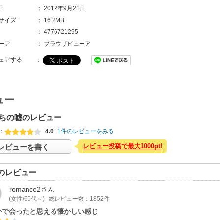
日
：
2012年9月21日
サイズ
：
16.2MB
：
4776721295
ーア
：
ブラウザビューア
ェアする
：
ュー
ちの嘘のレビュー
：
4.0
1件のレビューをみる
レビュー投稿で最大1000pt!
レビューを書く
のレビュー
romance2
さん
(女性/60代～)
総レビュー数：1852件
かで会ったと思える懐かしい感じ