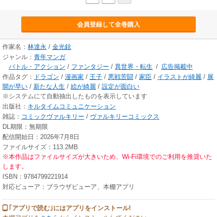
会員登録して全巻購入
作家名：
林達永
/
金光鉉
ジャンル：
青年マンガ
バトル・アクション
/
ファンタジー
/
異世界・転生
/
広告掲載中
作品タグ：
ドラゴン
/
漫画家
/
王子
/
悪戦苦闘
/
家臣
/
イラストが綺麗
/
展
開が早い
/
新たな人生
/
絵が綺麗
/
設定が面白い
※システムにて自動抽出したものを表示しています
出版社：
キルタイムコミュニケーション
雑誌：
コミックヴァルキリー
/
ヴァルキリーコミックス
DL期限：無期限
配信開始日：2026年7月8日
ファイルサイズ：113.2MB
※本作品はファイルサイズが大きいため、Wi-Fi環境でのご利用を推奨いた
します。
ISBN：9784799221914
対応ビューア：ブラウザビューア、本棚アプリ
｢アプリで読む｣にはアプリをインストール!