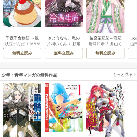
千夜千食物語 ～敗
さようなら、私の
後宮茶妃伝～寵妃
火
枝豆ずんだ
/
MAM
片桐いくみ
/
頼爾
唐澤和希
/
井山く
山
国の姫ですが氷の
冷遇生活 ～パーテ
は愛より茶が欲し
人
AKOTO
/
鴉羽凛燈
らげ
皇子殿下がどうも
ィーで声をかけて
い～
間
無料立読み
無料立読み
無料立読み
溺愛してくれてい
きたのがヤバい男
溺
ます～
だった件
もっと見る
少年・青年マンガの無料作品