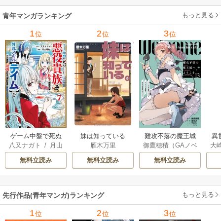
の
もっと見る
青年マンガランキング
れ
メ
1
2
3
位
位
位
ぁ
ゲーム中盤で死ぬ
妹は知っている
難攻不落の魔王城
異
八又ナガト
/
月山
雁木万里
御鷹穂積（GAノベ
大
悪役貴族に転生し
へようこそ～デバ
は
可也
ル／SBクリエイテ
Ａ
たので、外れスキ
フは不要と勇者パ
出
無料立読み
無料立読み
無料立読み
ィブ刊）
/
蚕堂j1
ル【テイム】を駆
ーティーを追い出
で
/
弓取葵
/
平石
使して最強を目指
された黒魔導士、
サ
六
/
ユウヒ
してみた
魔王軍の最高幹部
もっと見る
先行作品(青年マンガ)ランキング
に迎えられる～
1
2
3
位
位
位