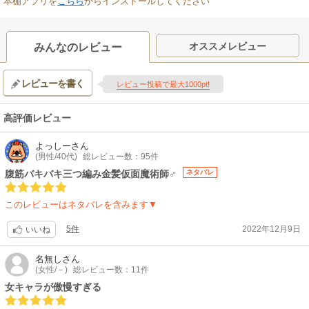
本棚アプリを
こちら
からインストールしてください
オススメレビュー
みんなのレビュー
レビューを書く
レビュー投稿で最大1000pt!
高評価レビュー
よっしー
さん
(男性/40代)
総レビュー数：95件
腹筋バキバキ三つ編み金髪仮面魔術師♂
ネタバレ
このレビューはネタバレを含みます▼
5件
2022年12月9日
いいね
名無し
さん
(女性/－)
総レビュー数：11件
女キャラが傲慢すぎる