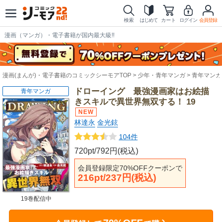
検索
はじめて
カート
ログイン
会員登録
漫画（マンガ）・電子書籍が国内最大級!!
漫画(まんが)・電子書籍のコミックシーモアTOP
少年・青年マンガ
青年マンガ
ドローイング 最強漫画家はお絵描
青年マンガ
きスキルで異世界無双する！ 19
林達永
金光鉉
104件
720pt/792円(税込)
会員登録限定70%OFFクーポンで
216pt/237円(税込)
19巻配信中