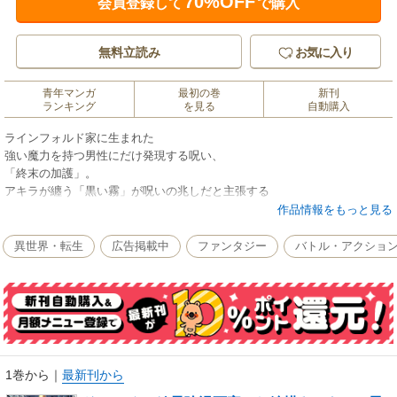
70%OFF
会員登録して
で購入
無料立読み
お気に入り
青年マンガ
最初の巻
新刊
ランキング
を見る
自動購入
ラインフォルド家に生まれた
強い魔力を持つ男性にだけ発現する呪い、
「終末の加護」。
アキラが纏う「黒い霧」が呪いの兆しだと主張する
ラインフォルド本家の面々を
作品情報をもっと見る
退けることはできるのか――！？
異世界・転生
広告掲載中
ファンタジー
バトル・アクショ
異世界召喚チートファンタジー第19巻！！
【収録話】
第178話～第187話
単行本おまけページ
1巻から
｜
最新刊から