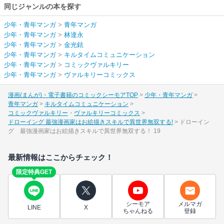
同じジャンルの本を探す
少年・青年マンガ
>
青年マンガ
少年・青年マンガ
>
林達永
少年・青年マンガ
>
金光鉉
少年・青年マンガ
>
キルタイムコミュニケーション
少年・青年マンガ
>
コミックヴァルキリー
少年・青年マンガ
>
ヴァルキリーコミックス
漫画(まんが)・電子書籍のコミックシーモアTOP
少年・青年マンガ
青年マンガ
キルタイムコミュニケーション
コミックヴァルキリー
ヴァルキリーコミックス
ドローイング 最強漫画家はお絵描きスキルで異世界無双する!
ドローイン
グ 最強漫画家はお絵描きスキルで異世界無双する！ 19
最新情報はここからチェック！
限定特典GET
シーモア
メルマガ
LINE
X
ちゃんねる
登録