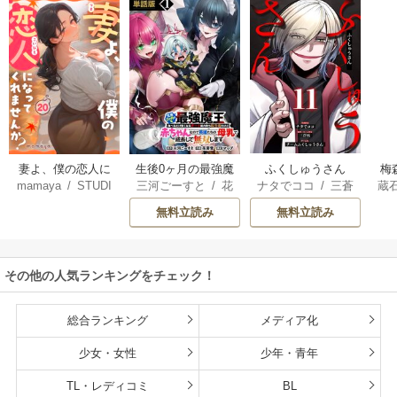
妻よ、僕の恋人に
生後0ヶ月の最強魔
ふくしゅうさん
梅
mamaya
/
STUDI
三河ごーすと
/
花
ナタでココ
/
三蒼
蔵
なってくれません
王 食べるだけ強
O ZOON
房雪
/
マップ
核
/
チームふくし
カ
か？
くなるチート能力
無料立読み
無料立読み
ゅうさん
持ち転生者だけど
赤ちゃんなので英
雄たちの母乳で成
その他の人気ランキングをチェック！
長して無双します
総合ランキング
メディア化
少女・女性
少年・青年
TL・レディコミ
BL