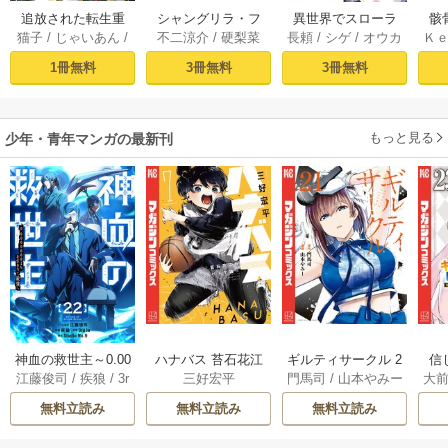
追放された転生重
シャングリラ・フ
異世界でスローラ
骸
猫子
/
じゃいあん
/
不二涼介
/
硬梨菜
長頼
/
シゲ
/
オウカ
Ｋ
騎士はゲーム知識
ロンティア（１）
イフを（願望） 1
異
武六甲理衣
で無双する（１）
～クソゲーハン
1冊無料
3冊無料
3冊無料
ター、神ゲーに挑
まんとす～
もっと見る
少年・青年マンガの最新刊
神血の救世主～0.00
ハナバス 苔石花江
ギルティサークル 2
信
江藤俊司
/
疾狼
/
3r
三好宏平
門馬司
/
山本やみー
大
000001％を引き当
のバスケ論 7巻
1巻
に
d Ie
/
Studio No.9
て最強へ～【電子
で
無料立読み
無料立読み
無料立読み
書籍特典付】 22巻
ギ
ャ