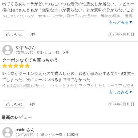
出てくる女キャラがどいつもこいつも最低の性悪女しか居ない。レビュー
欄のおばさんどもが「無駄なエロが要らない」とか意味の分からないこと
をほざいているが、女キャラの幼い男の子への虐○や、性格の悪さ、傲慢
さには何も触れない理由は何だ？ただ男性作者を叩きたいフェミが多すぎ
もっとみる▼
る。そもそも無駄なエロではない。無駄なエロやらほざいているおばさん
0件
2026年7月10日
どもがBL漫画や青年漫画で幼い男の子のキャラに対して「ぐしょぐしょに
いいね
なるまでわからせたい」だの「太ももぺろぺろしたい」とか激きしょコメ
ントしてるくせによく言えたものだな。
やすみ
さん
(女性/50代)
総レビュー数：5件
クーポンなくても買っちゃう
1～3巻がクーポン使えたので購入した後、続きが読みたすぎて4～9巻買っ
てしまった。次にクーポン出るまで待てなかった。
絵もお話の展開も巧いし、ウルッときたりワクワクしたりユーモアも交え
てて面白い。
もっとみる▼
転生前からずっと善人な主人公の作品も好きだけど、こちらは転生前の人
4件
2024年3月10日
間関係や考え方など後悔してて、転生後にそれを反省しながら成長してい
いいね
ってるのが人間くさくて最後まで見届けたくなっちゃう。
最新のレビュー
asaku
さん
(女性/60代～)
総レビュー数：1692件