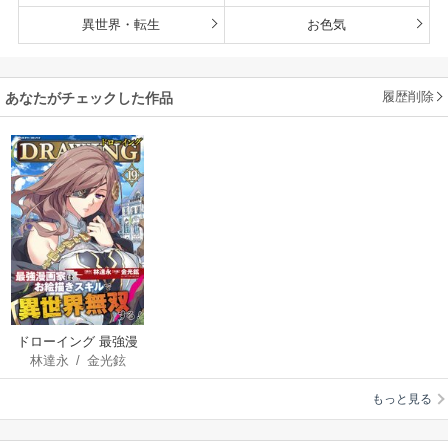
異世界・転生
お色気
履歴削除
あなたがチェックした作品
ドローイング 最強漫
林達永
/
金光鉉
画家はお絵描きスキ
ルで異世界無双する!
もっと見る