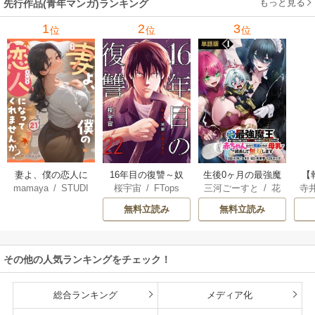
もっと見る
先行作品(青年マンガ)ランキング
1
2
3
位
位
位
妻よ、僕の恋人に
16年目の復讐～奴
生後0ヶ月の最強魔
【
mamaya
/
STUDI
桜宇宙
/
FTops
三河ごーすと
/
花
寺
なってくれません
らを地獄に送るま
王 食べるだけ強
解
O ZOON
房雪
/
マップ
か？
で
くなるチート能力
無料立読み
無料立読み
持ち転生者だけど
赤ちゃんなので英
雄たちの母乳で成
その他の人気ランキングをチェック！
長して無双します
総合ランキング
メディア化