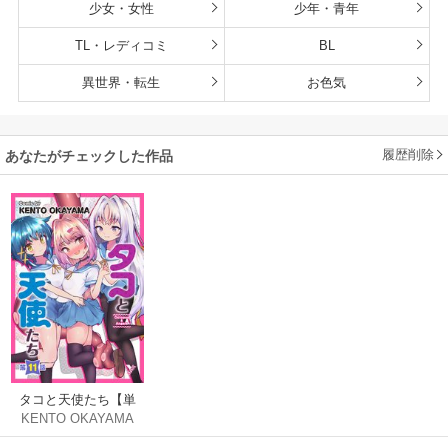
少女・女性
少年・青年
TL・レディコミ
BL
異世界・転生
お色気
履歴削除
あなたがチェックした作品
タコと天使たち【単
KENTO OKAYAMA
話】