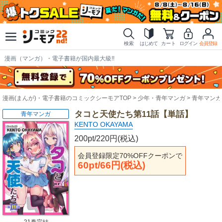
検索
はじめて
カート
ログイン
会員登録
漫画（マンガ）・電子書籍が国内最大級!!
漫画(まんが)・電子書籍のコミックシーモアTOP
少年・青年マンガ
青年マンガ
タコと天使たち第11話【単話】
青年マンガ
KENTO OKAYAMA
200pt/220円(税込)
会員登録限定70%OFFクーポンで
60pt/66円(税込)