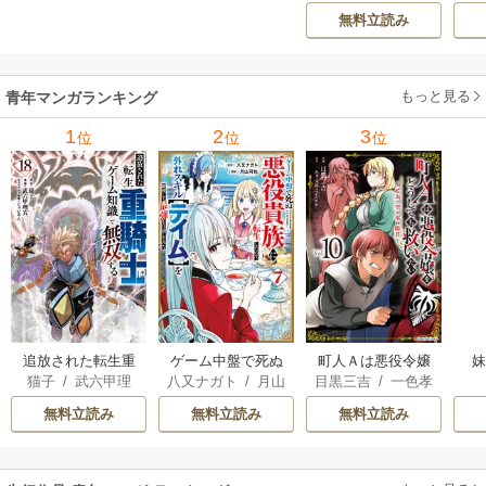
ZOON
ズ
/
STUDIO ZOON
ち
か？ 21巻
最強無双のおじさ
0
無料立読み
んはあらゆる種族
ち
を嫁にする～（コ
ミック） 6巻
（
もっと見る
青年マンガランキング
1
2
3
位
位
位
追放された転生重
ゲーム中盤で死ぬ
町人Ａは悪役令嬢
猫子
/
武六甲理
八又ナガト
/
月山
目黒三吉
/
一色孝
騎士はゲーム知識
悪役貴族に転生し
をどうしても救い
衣
/
じゃいあん
可也
太郎
/
Parum
で無双する
たので、外れスキ
たい ～どぶと空
無料立読み
無料立読み
無料立読み
ル【テイム】を駆
と氷の姫君～
使して最強を目指
してみた