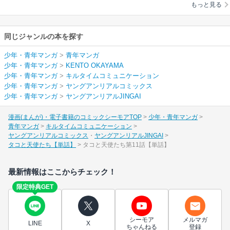
もっと見る
同じジャンルの本を探す
少年・青年マンガ
>
青年マンガ
少年・青年マンガ
>
KENTO OKAYAMA
少年・青年マンガ
>
キルタイムコミュニケーション
少年・青年マンガ
>
ヤングアンリアルコミックス
少年・青年マンガ
>
ヤングアンリアルJINGAI
漫画(まんが)・電子書籍のコミックシーモアTOP
少年・青年マンガ
青年マンガ
キルタイムコミュニケーション
ヤングアンリアルコミックス
ヤングアンリアルJINGAI
タコと天使たち【単話】
タコと天使たち第11話【単話】
最新情報はここからチェック！
限定特典GET
シーモア
メルマガ
LINE
X
ちゃんねる
登録