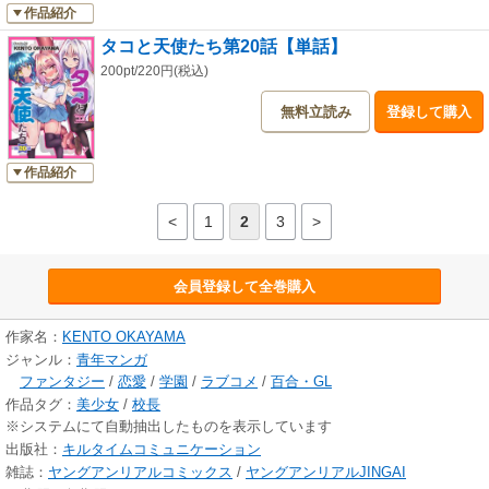
作品紹介
タコと天使たち第20話【単話】
200pt/220円(税込)
無料立読み
登録して購入
作品紹介
<
1
2
3
>
会員登録して全巻購入
作家名：
KENTO OKAYAMA
ジャンル：
青年マンガ
ファンタジー
/
恋愛
/
学園
/
ラブコメ
/
百合・GL
作品タグ：
美少女
/
校長
※システムにて自動抽出したものを表示しています
出版社：
キルタイムコミュニケーション
雑誌：
ヤングアンリアルコミックス
/
ヤングアンリアルJINGAI