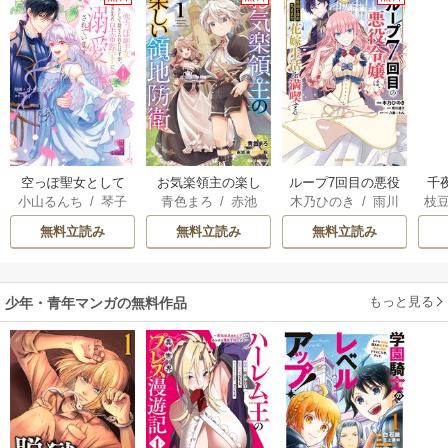
空っぽ聖女として
お気楽領主の楽し
ループ7回目の悪役
千
小山るんち
/
琴子
青色まろ
/
赤池
木乃ひのき
/
雨川
枝
捨てられたはず
い領地防衛
令嬢は、元敵国で
国
宗
/
転
透子
/
八美☆わん
AK
が、嫁ぎ先の皇帝
自由気ままな花嫁
皇
無料立読み
無料立読み
無料立読み
陛下に溺愛されて
生活を満喫する
溺
います
もっと見る
少年・青年マンガの無料作品