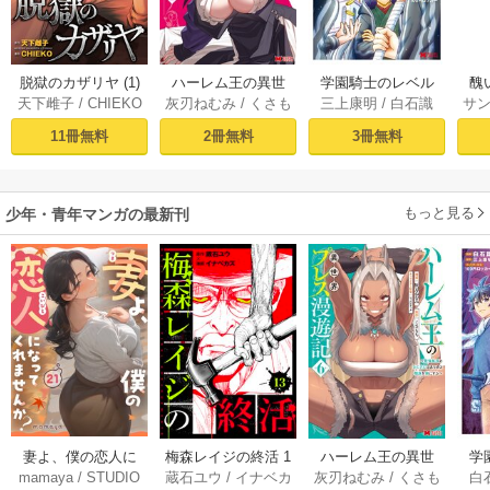
脱獄のカザリヤ (1)
ハーレム王の異世
学園騎士のレベル
醜
天下雌子
/
CHIEKO
灰刃ねむみ
/
くさも
三上康明
/
白石識
サ
界プレス漫遊記 ～
アップ！レベル100
同
ち
最強無双のおじさ
0超えの転生者、落
皇
11冊無料
2冊無料
3冊無料
んはあらゆる種族
ちこぼれクラスに
喪
を嫁にする～（コ
入学。そして、
ミック） 1巻
（コミック） ： 1
もっと見る
少年・青年マンガの最新刊
妻よ、僕の恋人に
梅森レイジの終活 1
ハーレム王の異世
学
mamaya
/
STUDIO
蔵石ユウ
/
イナベカ
灰刃ねむみ
/
くさも
白
なってくれません
3巻
界プレス漫遊記 ～
アッ