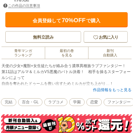
21巻完結
この作品の注意事項
70%OFF
会員登録して
で購入
無料立読み
お気に入り
青年マンガ
最初の巻
新刊
ランキング
を見る
自動購入
天使の少女×魔獣×女生徒たちが絡み合う濃厚異種族ラブファンタジー！
第11話はアルマ＆ミルカVS悪魔のバトル決着！ 相手を操るスターフォー
ルンによって
自由を奪われたドゥームを救い出すためミルカが立ち上がり…！
作品情報をもっと見る
完結
百合・GL
ラブコメ
学園
恋愛
ファンタジー