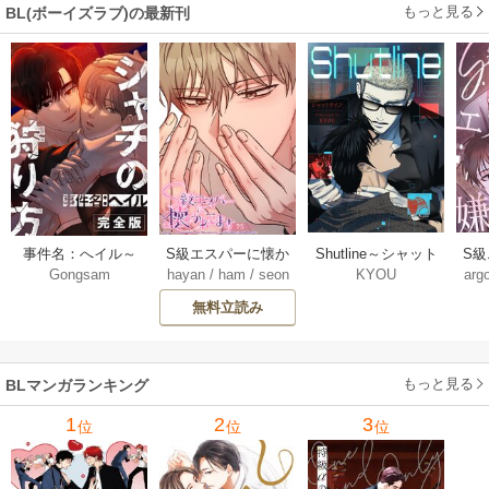
もっと見る
BL(ボーイズラブ)の最新刊
Shutline～シャット
S
事件名：へイル～
S級エスパーに懐か
KYOU
arg
Gongsam
hayan
/
ham
/
seon
ライン～【タテヨ
れ
シャチの狩り方～
れてます【タテヨ
eedyou
ミ】 40-42巻
【完全版】【タテ
ミ】 75巻
無料立読み
【タ
ヨミ】 37巻
もっと見る
BLマンガランキング
1
2
3
位
位
位