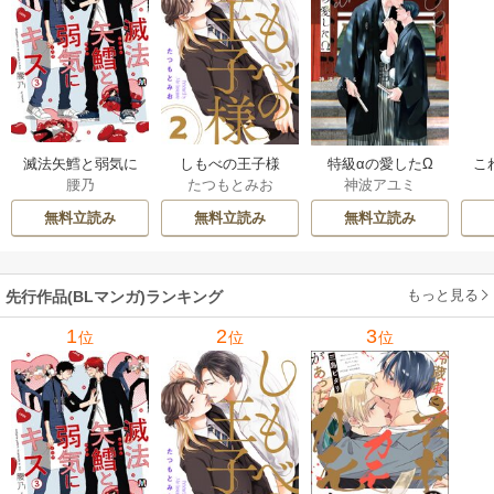
滅法矢鱈と弱気に
しもべの王子様
特級αの愛したΩ
こ
腰乃
たつもとみお
神波アユミ
キス【コミックス
【描き下ろしおま
版】
け付き特装版】
無料立読み
無料立読み
無料立読み
もっと見る
先行作品(BLマンガ)ランキング
1
2
3
位
位
位