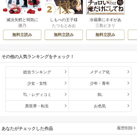
滅法矢鱈と弱気に
しもべの王子様
冷蔵庫にネギがあ
腰乃
たつもとみお
三島ピタリ
キス【コミックス
【描き下ろしおま
ったカモ
版】
け付き特装版】
無料立読み
無料立読み
無料立読み
その他の人気ランキングをチェック！
総合ランキング
メディア化
少女・女性
少年・青年
TL・レディコミ
BL
異世界・転生
お色気
履歴削除
あなたがチェックした作品