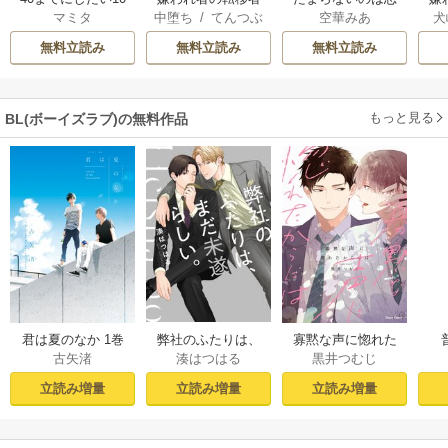
マミタ
中堕ち
/
てんつぶ
空華みあ
犬
のこと
は、出戻った異世
なのか
り
界で溺愛される
弟
無料立読み
無料立読み
無料立読み
もっと見る
BL(ボーイズラブ)の無料作品
君は夏のなか 1巻
弊社のふたりは、
寡黙な声に惚れた
古矢渚
湊はつはる
黒井つむじ
まだ未遂らしい。
からには【おまけ
１【コミックシー
付き電子限定版】
立読み増量
立読み増量
立読み増量
モア限定描き下ろ
し付き】