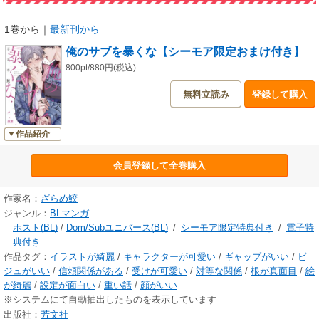
1巻から
｜
最新刊から
俺のサブを暴くな【シーモア限定おまけ付き】
800pt/880円(税込)
無料立読み
登録して購入
作品紹介
会員登録して全巻購入
作家名：
ざらめ鮫
ジャンル：
BLマンガ
ホスト(BL)
/
Dom/Subユニバース(BL)
/
シーモア限定特典付き
/
電子特
典付き
作品タグ：
イラストが綺麗
/
キャラクターが可愛い
/
ギャップがいい
/
ビ
ジュがいい
/
信頼関係がある
/
受けが可愛い
/
対等な関係
/
根が真面目
/
絵
が綺麗
/
設定が面白い
/
重い話
/
顔がいい
※システムにて自動抽出したものを表示しています
出版社：
芳文社