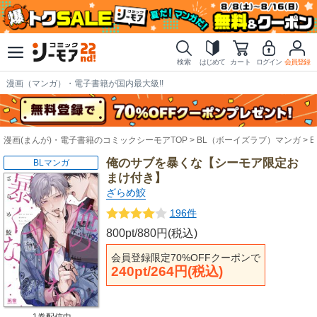
検索
はじめて
カート
ログイン
会員登録
漫画（マンガ）・電子書籍が国内最大級!!
漫画(まんが)・電子書籍のコミックシーモアTOP
BL（ボーイズラブ）マンガ
俺のサブを暴くな【シーモア限定お
BLマンガ
まけ付き】
ざらめ鮫
196件
800pt/880円(税込)
会員登録限定70%OFFクーポンで
240pt/264円(税込)