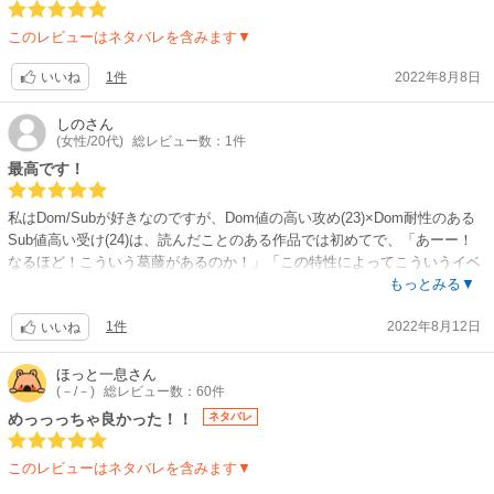
このレビューはネタバレを含みます▼
1件
2022年8月8日
いいね
しの
さん
(女性/20代)
総レビュー数：1件
最高です！
私はDom/Subが好きなのですが、Dom値の高い攻め(23)×Dom耐性のある
Sub値高い受け(24)は、読んだことのある作品では初めてで、「あーー！
なるほど！こういう葛藤があるのか！」「この特性によってこういうイベ
ントが発生するのか！」とニコニコしてしまいました。
もっとみる▼
構成としては、コマンドを使用したプレイが多いわけではないのですが、
1件
2022年8月12日
そこが逆にダイナミクス関係なく惹かれてあってる〜って感じで非常に良
いいね
いです。(しっかりエロも読めます。)
あとは、とにかく絵が美しいです。先生のイラストがあまりにも綺麗なの
ほっと一息
さん
(－/－)
総レビュー数：60件
で、何度も読むのを中断して筆の流れを楽しんでしまいました。特に朱来
君の瞳がお気に入りです。
めっっっちゃ良かった！！
ネタバレ
(((((巴さんの！！スピンオフを心の底から期待しています！！！)))))
このレビューはネタバレを含みます▼