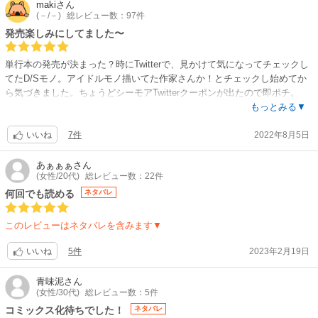
maki
さん
(－/－)
総レビュー数：97件
発売楽しみにしてました〜
単行本の発売が決まった？時にTwitterで、見かけて気になってチェックし
てたD/Sモノ。アイドルモノ描いてた作家さんか！とチェックし始めてか
ら気づきました。ちょうどシーモアTwitterクーポンが出たので即ポチ。
（笑）紙本は予約Aさんが、店頭で出来なかったので店頭分を狙って行き
もっとみる▼
ますよ。（笑）他の特典付き対応してる店でも予約時点で、一時売り切れ
7件
2022年8月5日
て、かなり人気な感じです。特典付きは、色々あったので、告知を確認さ
いいね
れた方が良いかと思います。オメガバースのアイドルモノ描いてた作家さ
んが、D/Sのホストモノどんな感じかな？と思いましたが、全体的にサラ
あぁぁぁ
さん
(女性/20代)
総レビュー数：22件
ッと読めました。むしろ玩具的な奴が、特典…シーモア特典はゆるめ？で
すが、他は…でした。あと、キレイな絵を描かれる作家さんですが、身体
何回でも読める
ネタバレ
の絵キレイだと思うんですが、何故（上を）頑なに脱がないのだろう…と
疑問に思い、ついアイドルのとか他を読み直しに行ってました。トップス
このレビューはネタバレを含みます▼
は、まだいいけど…アウターのパーカー動きにくくね？邪魔じゃね？って
思ったのですが、他の作品も着率高いかも…。そんな服装ですな、他のア
5件
2023年2月19日
いいね
イドルモノもでしたが、カジュアル系が90-20年代っぽいのとか某雑誌や
某ブランド系（ハイブランドも）を連想する感じが多いので、その辺りを
青味泥
さん
参考にされてるのかしら？紙一重なスタイリングチョイスもあるので、フ
(女性/30代)
総レビュー数：5件
ァッション的に凄いなーと見てます。
コミックス化待ちでした！
ネタバレ