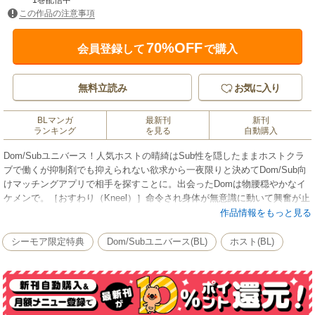
1巻配信中
この作品の注意事項
70%OFF
会員登録して
で購入
無料立読み
お気に入り
BLマンガ
最新刊
新刊
ランキング
を見る
自動購入
Dom/Subユニバース！人気ホストの晴綺はSub性を隠したままホストクラ
ブで働くが抑制剤でも抑えられない欲求から一夜限りと決めてDom/Sub向
けマッチングアプリで相手を探すことに。出会ったDomは物腰穏やかなイ
ケメンで。［おすわり（Kneel）］命令され身体が無意識に動いて興奮が止
まらない。晴綺は彼とのプレイを通じて本能が満たされ悦ぶのだった。翌
作品情報をもっと見る
週出勤すると、あの晩のDom・朱来が新人ホストとして現れる。もう二度
と会うこともないと思っていた朱来から「僕とパートナーになってほしい
シーモア限定特典
Dom/Subユニバース(BL)
ホスト(BL)
んです」と言われ!?「支配」側のDomと「従属」側のSub。「第２性」を持
つ人びとが交わる世界。描き下ろしあり。