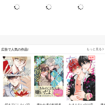
もっと見る
広告で人気の作品!
無料
40までにしたい10
嫌われ者の転移者
たまらないのは恋
嫌