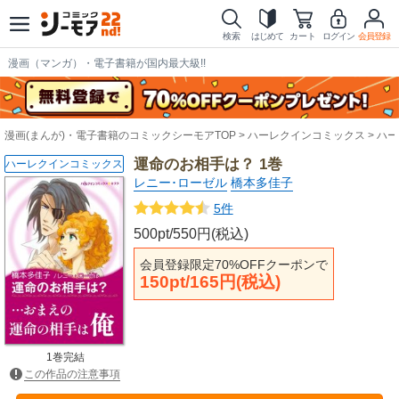
検索
はじめて
カート
ログイン
会員登録
漫画（マンガ）・電子書籍が国内最大級!!
漫画(まんが)・電子書籍のコミックシーモアTOP
ハーレクインコミックス
ハー
運命のお相手は？ 1巻
ハーレクインコミックス
レニー･ローゼル
橋本多佳子
5件
500pt/550円(税込)
会員登録限定70%OFFクーポンで
150pt/165円(税込)
1巻完結
この作品の注意事項