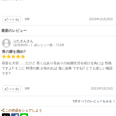
ヒーローのダミアンの目元が時々色っぽいです。隻眼の男性好きな方にも
プッシュです★
0件
2019年10月26日
いいね
最新のレビュー
ぶたさん
さん
(女性/60代～)
総レビュー数：713件
胃の腑を掴め?
容姿も大切……だけど 長く山あり谷ありの結婚生活を続ける為には 性格
ですよ‼ そこに 料理の腕 が加われば 鬼に金棒 ですね? とても楽しい物語
です?
0件
2021年5月15日
いいね
5件すべてのレビューをみる
この作品をシェアしよう