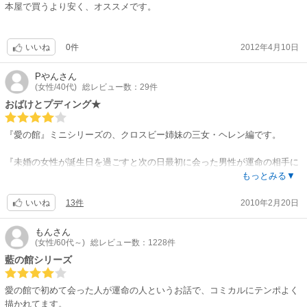
本屋で買うより安く、オススメです。
0件
2012年4月10日
いいね
Pやん
さん
(女性/40代)
総レビュー数：29件
おばけとプディング★
『愛の館』ミニシリーズの、クロスビー姉妹の三女・ヘレン編です。
『未婚の女性が誕生日を過ごすと次の日最初に会った男性が運命の相手に
なる』…その伝説を確かめるために愛の館に忍び込んだヘレン。館は無人
もっとみる▼
のはずなのにおばけのような男に遭遇して…。
13件
2010年2月20日
いいね
最初から最後までコメディタッチの、とても明るい作品です。まさか、ハ
レコミ読んでいてプロポーズのシーンで吹くとは思いませんでした。
もん
さん
(女性/60代～)
総レビュー数：1228件
（笑）
藍の館シリーズ
「ハーレはシリアスでないと～」という方には若干不向きですが、コミカ
ルでハッピー♪な作品が好きな方にはオススメです◎
愛の館で初めて会った人が運命の人というお話で、コミカルにテンポよく
描かれてます。