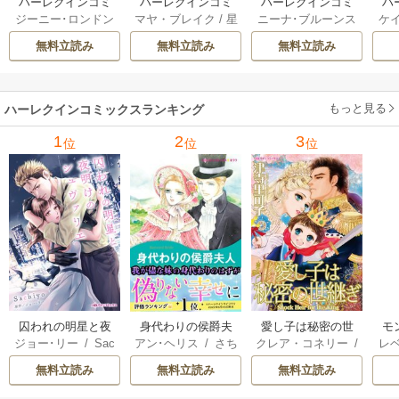
ハーレクインコミ
ハーレクインコミ
ハーレクインコミ
ハ
ジーニー･ロンドン
マヤ・ブレイク
/
星
ニーナ･ブルーンス
ケ
ックス セット 202
ックス セット 202
ックス セット 202
ック
/
橘花夜
/
メアリ
野正美
/
ヘレン･ブ
/
おおつきちずる
/
/
J
6年 vol.1064 1巻
6年 vol.1002 1巻
6年 vol.1063 1巻
6年
無料立読み
無料立読み
無料立読み
ー･ライアンズ
/
花
ルックス
/
のわきね
レベッカ･ヨーク
/
ス
牟礼サキ
/
サラ･モ
い
/
マーガレット･
稜敦水
/
ケイト･ハ
ル
ーガン
/
星合操
/
ア
ウェイ
/
一重夕子
ーディ
/
海野みつる
ザ
ン･ウィール
/
津寺
/
サラ･ウッド
もっと見る
/
流
ハーレクインコミックスランキング
里可子
水凛子
1
2
3
位
位
位
囚われの明星と夜
身代わりの侯爵夫
愛し子は秘密の世
モ
ジョー･リー
/
Sac
アン･ヘリス
/
さち
クレア・コネリー
/
レ
明けのシュヴァリ
人
継ぎ
結婚
hiyo
みりほ
津寺里可子
ー
エ
無料立読み
無料立読み
無料立読み