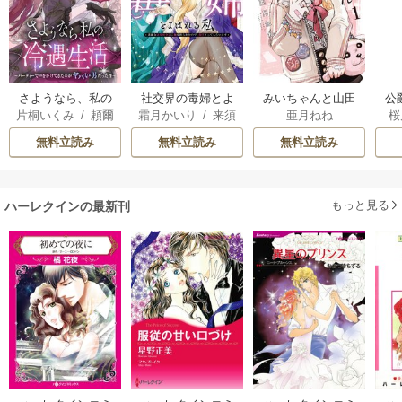
さようなら、私の
社交界の毒婦とよ
みいちゃんと山田
公
片桐いくみ
/
頼爾
霜月かいり
/
来須
亜月ねね
桜
冷遇生活 ～パーテ
ばれる私～素敵な
さん
は
みかん
ィーで声をかけて
辺境伯令息に腕を
無料立読み
無料立読み
無料立読み
きたのがヤバい男
折られたので、責
だった件
任とってもらいま
す～
もっと見る
ハーレクインの最新刊