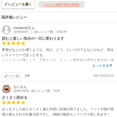
レビューを書く
レビュー投稿で最大1000pt!
高評価レビュー
romance2
さん
(女性/60代～)
総レビュー数：1852件
読むと楽しい気分の一日に変わります
希望がなんだか湧くような、何が、どう、というのでもないけれど、明る
いストーリーでほっとする。
ストーリーが優しくて、元気もでる。ちょっと野性的な男性を魅力的に描
かれる橋本先生の、安心のHQ。
もっとみる▼
ただ、絵が、簡単に描いているようで、軽いタッチはストーリーには合っ
0件
2017年6月2日
ているけれど、HQは絵もじっくり見たい、というのが私の希望なのでそ
いいね
の点は少しーーー。
ちい
さん
(女性/40代)
総レビュー数：31件
蛇足とは思いつつも、クッキーくんか、クラッカーくん？、彼の再登場で
鼻のいいワンちゃんが気付かぬ筈はない。そこがお話の世界とはいえ、ワ
さくさく読める
ンちゃんを見くびっているみたいで引っ掛かる。
はっきりした絵とさくさく進む内容に好感が持てました。ペットや他の登
場人物もそれぞれ魅力的ですし、姉妹の物語もシリーズで楽しめます！