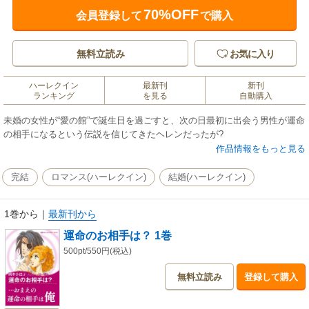
70%OFF
会員登録して
で購入
無料立読み
お気に入り
ハーレクイン
最新刊
新刊
ランキング
を見る
自動購入
未婚の女性が“愛の館”で誕生日を過ごすと、次の日最初に出会う男性が運命
の相手になるという伝説を信じてきたヘレンだったが?
作品情報をもっと見る
完結
ロマンス(ハーレクイン)
結婚(ハーレクイン)
1巻から
｜
最新刊から
運命のお相手は？ 1巻
500pt/550円(税込)
無料立読み
登録して購入