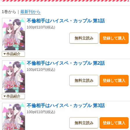
1巻から
｜
最新刊から
不倫相手はハイスペ・カップル 第1話
100pt/110円(税込)
無料立読み
登録して購入
作品紹介
不倫相手はハイスペ・カップル 第2話
100pt/110円(税込)
無料立読み
登録して購入
作品紹介
不倫相手はハイスペ・カップル 第3話
100pt/110円(税込)
無料立読み
登録して購入