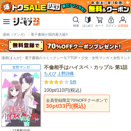
検索
はじめて
カート
ログイン
会員登録
漫画（マンガ）・電子書籍が国内最大級!!
漫画(まんが)・電子書籍のコミックシーモアTOP
少女・女性マンガ
女性マンガ
不倫相手はハイスペ・カップル 第1話
女性マンガ
ちえぴ
上野詩織
5件
100pt/110円(税込)
会員登録限定70%OFFクーポンで
30pt/33円(税込)
13巻配信中