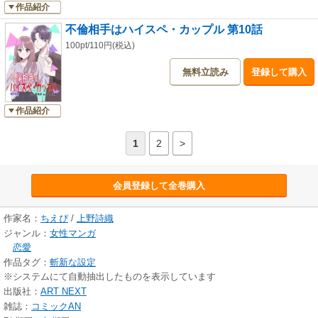
作品紹介
不倫相手はハイスペ・カップル 第10話
100pt/110円(税込)
無料立読み
登録して購入
作品紹介
1
2
>
会員登録して全巻購入
作家名：
ちえぴ
/
上野詩織
ジャンル：
女性マンガ
恋愛
作品タグ：
斬新な設定
※システムにて自動抽出したものを表示しています
出版社：
ART NEXT
雑誌：
コミックAN