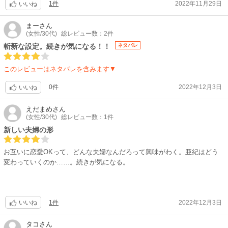
1件
2022年11月29日
いいね
まー
さん
(女性/30代)
総レビュー数：2件
斬新な設定。続きが気になる！！
ネタバレ
このレビューはネタバレを含みます▼
0件
2022年12月3日
いいね
えだまめ
さん
(女性/30代)
総レビュー数：1件
新しい夫婦の形
お互いに恋愛OKって、どんな夫婦なんだろって興味がわく。亜紀はどう
変わっていくのか……。続きが気になる。
1件
2022年12月3日
いいね
タコ
さん