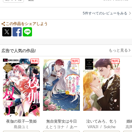
5件すべてのレビューをみる
この作品をシェアしよう
もっと見る
広告で人気の作品!
無料
無料
無料
夜伽の双子―贄姫
無自覚聖女は今日
泣いてみろ、乞う
婚
島袋ユミ
えとうヨナ
/
あー
VANJI
/
Solche
高
は二人の王子に愛
も無意識に力を垂
てもいい
っ