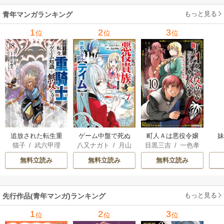
ミック） 6巻
（
もっと見る
青年マンガランキング
1
2
3
位
位
位
追放された転生重
ゲーム中盤で死ぬ
町人Ａは悪役令嬢
猫子
/
武六甲理
八又ナガト
/
月山
目黒三吉
/
一色孝
騎士はゲーム知識
悪役貴族に転生し
をどうしても救い
衣
/
じゃいあん
可也
太郎
/
Parum
で無双する
たので、外れスキ
たい ～どぶと空
無料立読み
無料立読み
無料立読み
ル【テイム】を駆
と氷の姫君～
使して最強を目指
してみた
もっと見る
先行作品(青年マンガ)ランキング
1
2
3
位
位
位