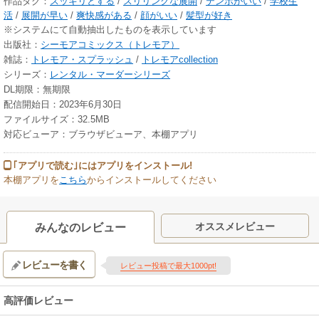
作品タグ：
スッキリとする
/
スリリングな展開
/
テンポがいい
/
学校生
活
/
展開が早い
/
爽快感がある
/
顔がいい
/
髪型が好き
※システムにて自動抽出したものを表示しています
出版社：
シーモアコミックス（トレモア）
雑誌：
トレモア・スプラッシュ
/
トレモアcollection
シリーズ：
レンタル・マーダーシリーズ
DL期限：無期限
配信開始日：2023年6月30日
ファイルサイズ：32.5MB
対応ビューア：ブラウザビューア、本棚アプリ
｢アプリで読む｣にはアプリをインストール!
本棚アプリを
こちら
からインストールしてください
オススメレビュー
みんなのレビュー
レビューを書く
レビュー投稿で最大1000pt!
高評価レビュー