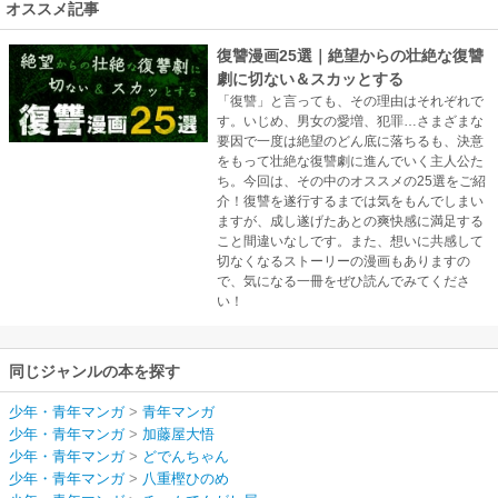
オススメ記事
復讐漫画25選｜絶望からの壮絶な復讐
劇に切ない＆スカッとする
「復讐」と言っても、その理由はそれぞれで
す。いじめ、男女の愛増、犯罪…さまざまな
要因で一度は絶望のどん底に落ちるも、決意
をもって壮絶な復讐劇に進んでいく主人公た
ち。今回は、その中のオススメの25選をご紹
介！復讐を遂行するまでは気をもんでしまい
ますが、成し遂げたあとの爽快感に満足する
こと間違いなしです。また、想いに共感して
切なくなるストーリーの漫画もありますの
で、気になる一冊をぜひ読んでみてくださ
い！
同じジャンルの本を探す
少年・青年マンガ
>
青年マンガ
少年・青年マンガ
>
加藤屋大悟
少年・青年マンガ
>
どでんちゃん
少年・青年マンガ
>
八重樫ひのめ