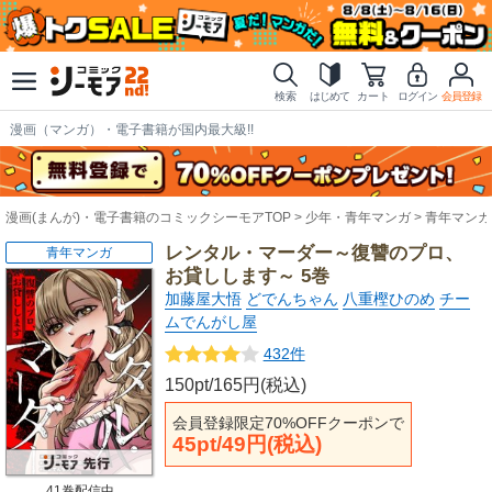
検索
はじめて
カート
ログイン
会員登録
漫画（マンガ）・電子書籍が国内最大級!!
漫画(まんが)・電子書籍のコミックシーモアTOP
少年・青年マンガ
青年マンガ
レンタル・マーダー～復讐のプロ、
青年マンガ
お貸しします～ 5巻
加藤屋大悟
どでんちゃん
八重樫ひのめ
チー
ムでんがし屋
432件
150pt/165円(税込)
会員登録限定70%OFFクーポンで
45pt/49円(税込)
41巻配信中