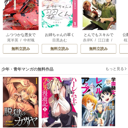
ふつつかな悪女で
お姉ちゃんの翠く
とんでもスキルで
公
尾羊英
/
中村颯
目黒あむ
赤岸K
/
江口連
/
桜
はございますが ～
ん
異世界放浪メシ
は
希
/
ゆき哉
雅
雛宮蝶鼠とりかえ
無料立読み
無料立読み
無料立読み
伝～
もっと見る
少年・青年マンガの無料作品