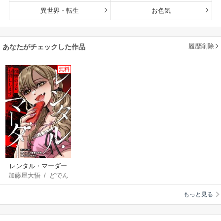
異世界・転生
お色気
履歴削除
あなたがチェックした作品
無料
レンタル・マーダー
加藤屋大悟
/
どでん
～復讐のプロ、お貸
ちゃん
/
八重樫ひの
しします～
もっと見る
め
/
チームでんがし
屋