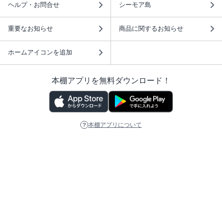
ヘルプ・お問合せ
シーモア島
重要なお知らせ
商品に関するお知らせ
ホームアイコンを追加
本棚アプリを無料ダウンロード！
本棚アプリについて
このサイトについて
推奨環境
利用規約
ISBN検索
プライバシーポリシー
情報セキュリティーポリシー
特定商取引法に基づく表示
安心してお使いいただくために
ABJマークは、この電子書店・電子書籍配信サービスが、 著作権者からコンテ
ンツ使用許諾を得た正規版配信サービスであることを示す登録商標（登録番号
第6091713号）です。 詳しくは［ABJマーク］または［電子出版制作・流通協
議会］で検索してください。
(C)NTTソルマーレ