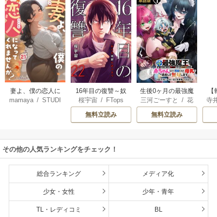
妻よ、僕の恋人に
16年目の復讐～奴
生後0ヶ月の最強魔
【
mamaya
/
STUDI
桜宇宙
/
FTops
三河ごーすと
/
花
寺
なってくれません
らを地獄に送るま
王 食べるだけ強
解
O ZOON
房雪
/
マップ
か？
で
くなるチート能力
無料立読み
無料立読み
持ち転生者だけど
赤ちゃんなので英
雄たちの母乳で成
その他の人気ランキングをチェック！
長して無双します
総合ランキング
メディア化
少女・女性
少年・青年
TL・レディコミ
BL