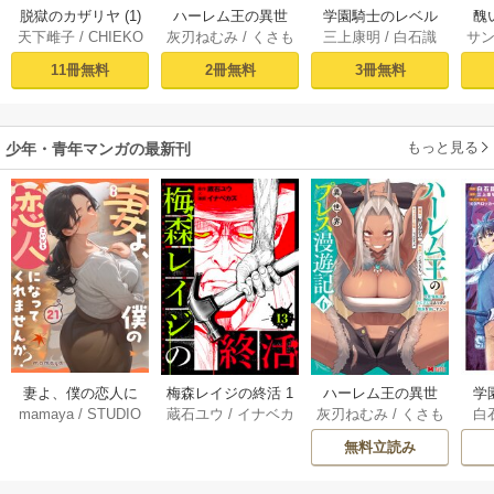
脱獄のカザリヤ (1)
ハーレム王の異世
学園騎士のレベル
醜
天下雌子
/
CHIEKO
灰刃ねむみ
/
くさも
三上康明
/
白石識
サ
界プレス漫遊記 ～
アップ！レベル100
同
ち
最強無双のおじさ
0超えの転生者、落
皇
11冊無料
2冊無料
3冊無料
んはあらゆる種族
ちこぼれクラスに
喪
を嫁にする～（コ
入学。そして、
ミック） 1巻
（コミック） ： 1
もっと見る
少年・青年マンガの最新刊
妻よ、僕の恋人に
梅森レイジの終活 1
ハーレム王の異世
学
mamaya
/
STUDIO
蔵石ユウ
/
イナベカ
灰刃ねむみ
/
くさも
白
なってくれません
3巻
界プレス漫遊記 ～
アッ
ZOON
ズ
/
STUDIO ZOON
ち
か？ 21巻
最強無双のおじさ
0
無料立読み
んはあらゆる種族
ち
を嫁にする～（コ