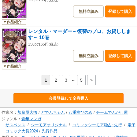
150pt/165円(税込)
無料立読み
登録して購入
作品紹介
レンタル・マーダー～復讐のプロ、お貸ししま
す～ 10巻
150pt/165円(税込)
無料立読み
登録して購入
作品紹介
...
1
2
3
5
>
会員登録して全巻購入
作家名：
加藤屋大悟
/
どでんちゃん
/
八重樫ひのめ
/
チームでんがし屋
ジャンル：
青年マンガ
サスペンス
/
シーモアオリジナル
/
コミックシーモア独占･先行
/
電子
コミック大賞2024
/
先行作品