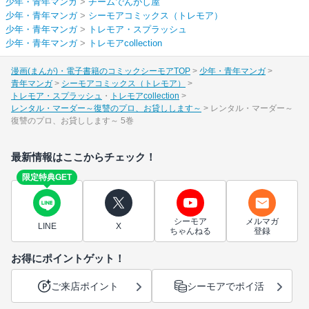
少年・青年マンガ
>
チームでんがし屋
少年・青年マンガ
>
シーモアコミックス（トレモア）
少年・青年マンガ
>
トレモア・スプラッシュ
少年・青年マンガ
>
トレモアcollection
漫画(まんが)・電子書籍のコミックシーモアTOP
少年・青年マンガ
青年マンガ
シーモアコミックス（トレモア）
トレモア・スプラッシュ
トレモアcollection
レンタル・マーダー～復讐のプロ、お貸しします～
レンタル・マーダー～
復讐のプロ、お貸しします～ 5巻
最新情報はここからチェック！
限定特典GET
シーモア
メルマガ
LINE
X
ちゃんねる
登録
お得にポイントゲット！
ご来店ポイント
シーモアでポイ活