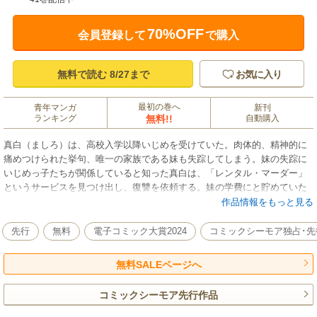
70%OFF
会員登録して
で購入
無料で読む 8/27まで
お気に入り
最初の巻へ
青年マンガ
新刊
ランキング
無料!!
自動購入
真白（ましろ）は、高校入学以降いじめを受けていた。肉体的、精神的に
痛めつけられた挙句、唯一の家族である妹も失踪してしまう。妹の失踪に
いじめっ子たちが関係していると知った真白は、「レンタル・マーダー」
というサービスを見つけ出し、復讐を依頼する。妹の学費にと貯めていた
バイト代を全額振り込んだ真白だったが、連絡がなく詐欺にあったと思
作品情報をもっと見る
い、自殺を図ったところを聖花（きよか）という女性に救出される。彼女
は自らを「復讐代行者」と名乗り――？
先行
無料
電子コミック大賞2024
コミックシーモア独占･先
無料SALEページへ
コミックシーモア先行作品