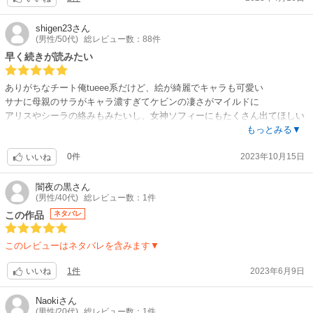
全ての場面が最高です。
この2人なら最終回まで読めるかもってくらい魅力的で、何度でも読めま
shigen23
さん
(男性/50代)
総レビュー数：88件
す。
今後も応援しております。
早く続きが読みたい
ありがちなチート俺tueee系だけど、絵が綺麗でキャラも可愛い
サナに母親のサラがキャラ濃すぎてケビンの凄さがマイルドに
アリスやシーラの絡みもみたいし、女神ソフィーにもたくさん出てほしい
早く続きが読みたい
もっとみる▼
0件
2023年10月15日
いいね
闇夜の黒
さん
(男性/40代)
総レビュー数：1件
この作品
ネタバレ
このレビューはネタバレを含みます▼
1件
2023年6月9日
いいね
Naoki
さん
(男性/20代)
総レビュー数：1件