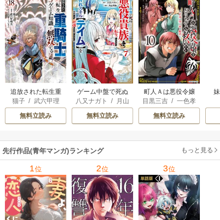
追放された転生重
ゲーム中盤で死ぬ
町人Ａは悪役令嬢
猫子
/
武六甲理
八又ナガト
/
月山
目黒三吉
/
一色孝
騎士はゲーム知識
悪役貴族に転生し
をどうしても救い
衣
/
じゃいあん
可也
太郎
/
Parum
で無双する
たので、外れスキ
たい ～どぶと空
無料立読み
無料立読み
無料立読み
ル【テイム】を駆
と氷の姫君～
使して最強を目指
してみた
もっと見る
先行作品(青年マンガ)ランキング
1
2
3
位
位
位