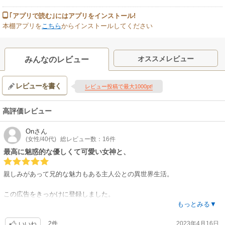
｢アプリで読む｣にはアプリをインストール!
本棚アプリを
こちら
からインストールしてください
オススメレビュー
みんなのレビュー
レビューを書く
レビュー投稿で最大1000pt!
高評価レビュー
On
さん
(女性/40代)
総レビュー数：16件
最高に魅惑的な優しくて可愛い女神と、
親しみがあって兄的な魅力もある主人公との異世界生活。
この広告をきっかけに登録しました。
愛らしさと色っぽさと美しさとお茶目さを持ち合わせた心優しい女神様で
もっとみる▼
す。
2件
2023年4月16日
お風呂の場面最高です。
いいね