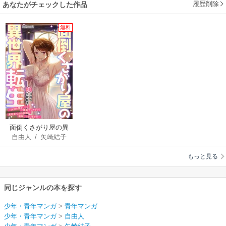
履歴削除
あなたがチェックした作品
無料
面倒くさがり屋の異
自由人
/
矢崎結子
世界転生 ～女神を堕
としたらご褒美ザッ
もっと見る
クザク！ 異世界で好
き放題に無双しちゃ
います!!～【フルカラ
同じジャンルの本を探す
ー】
少年・青年マンガ
>
青年マンガ
少年・青年マンガ
>
自由人