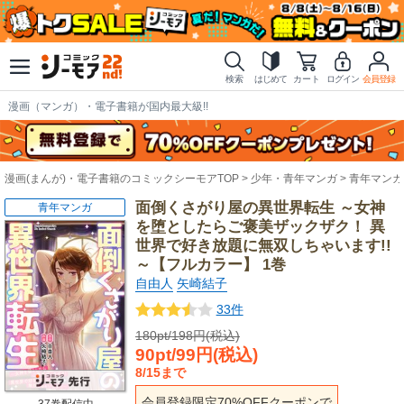
検索
はじめて
カート
ログイン
会員登録
漫画（マンガ）・電子書籍が国内最大級!!
漫画(まんが)・電子書籍のコミックシーモアTOP
少年・青年マンガ
青年マンガ
面倒くさがり屋の異世界転生 ～女神
青年マンガ
を堕としたらご褒美ザックザク！ 異
世界で好き放題に無双しちゃいます!!
～【フルカラー】 1巻
自由人
矢崎結子
33件
180pt/198円(税込)
90pt/99円(税込)
8/15まで
会員登録限定70%OFFクーポンで