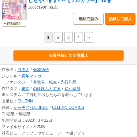
しちゃいます!!～【フルカラー】 10巻
180pt/198円(税込)
無料立読み
登録して購入
作品紹介
1
2
3
4
>
会員登録して全巻購入
作家名：
自由人
/
矢崎結子
ジャンル：
青年マンガ
ファンタジー
/
異世界・転生
/
先行作品
作品タグ：
銀髪
/
のほほんとする
/
絵が綺麗
※システムにて自動抽出したものを表示しています
出版社：
CLLENN
雑誌：
シーモア×DEDEDE
/
CLLENN COMICS
DL期限：無期限
配信開始日：2023年3月12日
ファイルサイズ：8.2MB
対応ビューア：ブラウザビューア、本棚アプリ