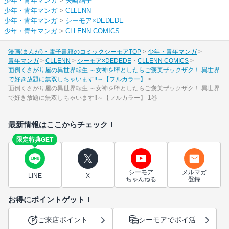
少年・青年マンガ
>
矢崎結子
少年・青年マンガ
>
CLLENN
少年・青年マンガ
>
シーモア×DEDEDE
少年・青年マンガ
>
CLLENN COMICS
漫画(まんが)・電子書籍のコミックシーモアTOP
少年・青年マンガ
青年マンガ
CLLENN
シーモア×DEDEDE
CLLENN COMICS
面倒くさがり屋の異世界転生 ～女神を堕としたらご褒美ザックザク！ 異世界
で好き放題に無双しちゃいます!!～【フルカラー】
面倒くさがり屋の異世界転生 ～女神を堕としたらご褒美ザックザク！ 異世界
で好き放題に無双しちゃいます!!～【フルカラー】 1巻
最新情報はここからチェック！
限定特典GET
シーモア
メルマガ
LINE
X
ちゃんねる
登録
お得にポイントゲット！
ご来店ポイント
シーモアでポイ活