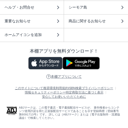
ヘルプ・お問合せ
シーモア島
重要なお知らせ
商品に関するお知らせ
ホームアイコンを追加
本棚アプリを無料ダウンロード！
本棚アプリについて
このサイトについて
推奨環境
利用規約
ISBN検索
プライバシーポリシー
情報セキュリティーポリシー
特定商取引法に基づく表示
安心してお使いいただくために
ABJマークは、この電子書店・電子書籍配信サービスが、 著作権者からコンテ
ンツ使用許諾を得た正規版配信サービスであることを示す登録商標（登録番号
第6091713号）です。 詳しくは［ABJマーク］または［電子出版制作・流通協
議会］で検索してください。
(C)NTTソルマーレ