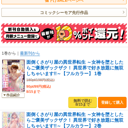
値下げSALEページへ
コミックシーモア先行作品
1巻から
｜
最新刊から
面倒くさがり屋の異世界転生 ～女神を堕とした
らご褒美ザックザク！ 異世界で好き放題に無双
しちゃいます!!～【フルカラー】 1巻
180pt/198円(税込)
90pt/99円(税込)
8/15まで
作品紹介
無料で読む
登録して購入
8/15まで
面倒くさがり屋の異世界転生 ～女神を堕とした
らご褒美ザックザク！ 異世界で好き放題に無双
しちゃいます!!～【フルカラー】 2巻