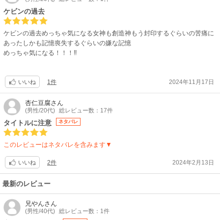
ケビンの過去
ケビンの過去めっちゃ気になる女神も創造神もう封印するぐらいの苦痛に
あったしかも記憶喪失するぐらいの嫌な記憶
めっちゃ気になる！！！‼
1件
2024年11月17日
いいね
杏仁豆腐
さん
(男性/20代)
総レビュー数：17件
タイトルに注意
ネタバレ
このレビューはネタバレを含みます▼
2件
2024年2月13日
いいね
最新のレビュー
兄やん
さん
(男性/40代)
総レビュー数：1件