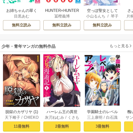
お姉ちゃんの翠く
HUNTER×HUNTER
空っぽ聖女として
さ
目黒あむ
冨樫義博
小山るんち
/
琴子
片
ん
モノクロ版
捨てられたはず
冷
が、嫁ぎ先の皇帝
ィ
無料立読み
無料立読み
無料立読み
陛下に溺愛されて
き
います
もっと見る
少年・青年マンガの無料作品
脱獄のカザリヤ (1)
ハーレム王の異世
学園騎士のレベル
醜
天下雌子
/
CHIEKO
灰刃ねむみ
/
くさも
三上康明
/
白石識
サ
界プレス漫遊記 ～
アップ！レベル100
同
ち
最強無双のおじさ
0超えの転生者、落
皇
11冊無料
2冊無料
3冊無料
んはあらゆる種族
ちこぼれクラスに
喪