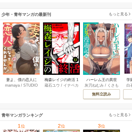
を嫁にする～（コ
入学。そして、
ミック） 1巻
（コミック） ： 1
もっと見る
少年・青年マンガの最新刊
妻よ、僕の恋人に
梅森レイジの終活 1
ハーレム王の異世
学
mamaya
/
STUDIO
蔵石ユウ
/
イナベカ
灰刃ねむみ
/
くさも
白
なってくれません
3巻
界プレス漫遊記 ～
アッ
ZOON
ズ
/
STUDIO ZOON
ち
か？ 21巻
最強無双のおじさ
0
無料立読み
んはあらゆる種族
ち
を嫁にする～（コ
ミック） 6巻
（
もっと見る
青年マンガランキング
1
2
3
位
位
位