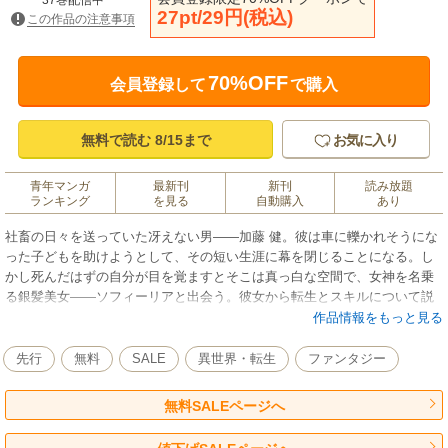
37巻配信中
27pt/29円(税込)
この作品の注意事項
70%OFF
会員登録して
で購入
無料で読む 8/15まで
お気に入り
青年マンガ
最新刊
新刊
読み放題
ランキング
を見る
自動購入
あり
社畜の日々を送っていた冴えない男――加藤 健。彼は車に轢かれそうにな
った子どもを助けようとして、その短い生涯に幕を閉じることになる。し
かし死んだはずの自分が目を覚ますとそこは真っ白な空間で、女神を名乗
る銀髪美女――ソフィーリアと出会う。彼女から転生とスキルについて説
明を受けるが、ついつい説明そっちのけで一目ぼれした女神を口説いてし
作品情報をもっと見る
まう。そのアタックがまさかの成功をして…！？ 女神の寵愛と加護を受け
て異世界に転生した男が生前のトラウマを抱えつつも、思いのままに日々
先行
無料
SALE
異世界・転生
ファンタジー
を生きていく。人気異世界WEB小説をフルカラーでコミカライズ！
無料SALEページへ