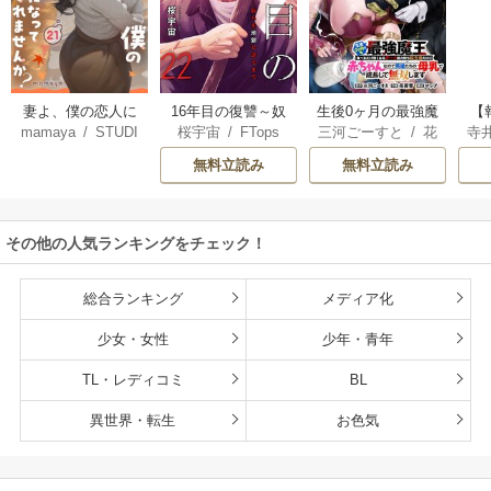
妻よ、僕の恋人に
16年目の復讐～奴
生後0ヶ月の最強魔
【
mamaya
/
STUDI
桜宇宙
/
FTops
三河ごーすと
/
花
寺
なってくれません
らを地獄に送るま
王 食べるだけ強
解
O ZOON
房雪
/
マップ
か？
で
くなるチート能力
無料立読み
無料立読み
持ち転生者だけど
赤ちゃんなので英
雄たちの母乳で成
その他の人気ランキングをチェック！
長して無双します
総合ランキング
メディア化
少女・女性
少年・青年
TL・レディコミ
BL
異世界・転生
お色気