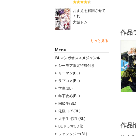
おまえを解剖させて
くれ
大城トム
作品
もっと見る
Menu
BLマンガオススメジャンル
シーモア限定特典付き
リーマン(BL)
ラブコメ(BL)
学生(BL)
年下攻め(BL)
同級生(BL)
俺様･ドS(BL)
大学生･院生(BL)
作品
BLドラマCD化
ファンタジー(BL)