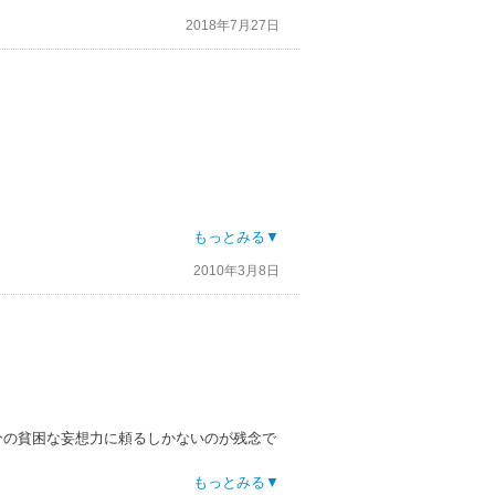
み返したくなるそんな1作です。
2018年7月27日
もっとみる▼
す。
2010年3月8日
分の貧困な妄想力に頼るしかないのが残念で
Ｌではないです。
もっとみる▼