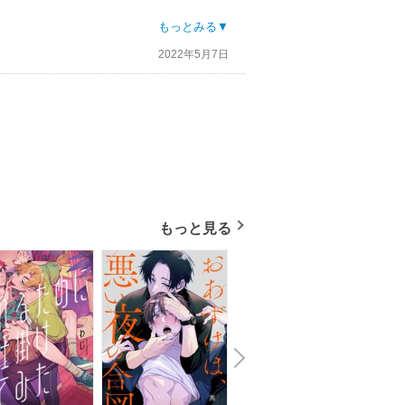
こんなに違う作品を描ける事に脱帽です。
もっとみる▼
購入しちゃいます。
い方はそちらは避けた方がいいかも・・・？
2022年5月7日
めです！
はパックがオススメです。
もっと見る
N
x
e
t