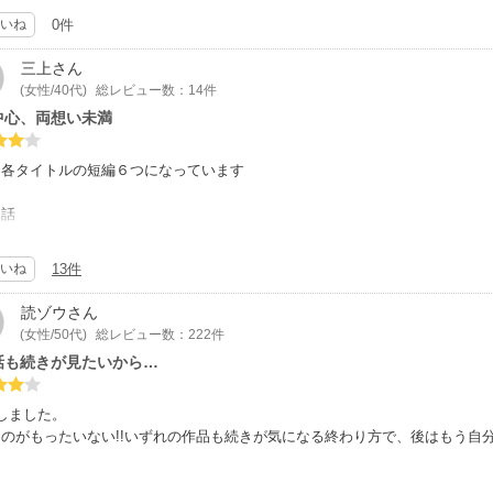
どの作品も、ホント好きですね…。
ただ高校生の彼らは無力だっただろうなと虚しくもなります。それでも時々読
いね
0件
ら読んでも読み飽きない。
三上
さん
凄く満たされた気持ちになりました。
(女性/40代)
総レビュー数：14件
中心、両想い未満
は各タイトルの短編６つになっています
４話
作。幼なじみ同士の話。
て今まで築いた関係を壊したくない・・・ペットのマサムネがいい味出してま
いね
13件
けストーリー付。
読ゾウ
さん
７話
(女性/50代)
総レビュー数：222件
教師と生徒
話も続きが見たいから…
とエゾシカを目指す生徒がいい味。生徒の明るさバカさが素敵。
原点はおまけストーリーにて。
しました。
９話
なのがもったいない!!いずれの作品も続きが気になる終わり方で、後はもう自
家の息子と、彼の父の墓を訪ねる謎の男。少し暗めな話です。この話は完璧Ｂ
の少し痛々しい話も、表題作の青春もいずれも素敵なお話でした。