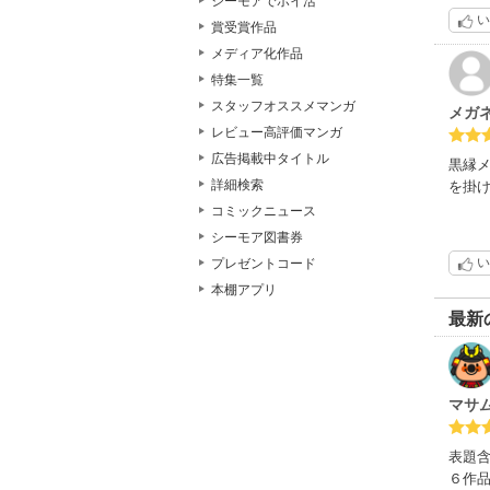
シーモアでポイ活
１０
い
賞受賞作品
若と
若が
メディア化作品
教育
特集一覧
おま
スタッフオススメマンガ
メガ
レビュー高評価マンガ
１２
広告掲載中タイトル
同じ
黒縁
上司
詳細検索
を掛け
少し
コミックニュース
シーモア図書券
１４
い
プレゼントコード
同じ
本棚アプリ
主人
ある
最新
この
救い
全編
マサ
結果
表題含
４つ
６作
特に