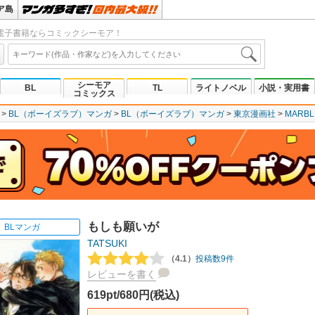
ア島
電子書籍ならコミックシーモア！
シーモア
BL
TL
ライトノベル
小説・実用書
コミックス
BL（ボーイズラブ）マンガ
BL（ボーイズラブ）マンガ
東京漫画社
MARBL
もしも願いが
BLマンガ
TATSUKI
（4.1）
投稿数9件
レビューを書く
619pt/680円(税込)