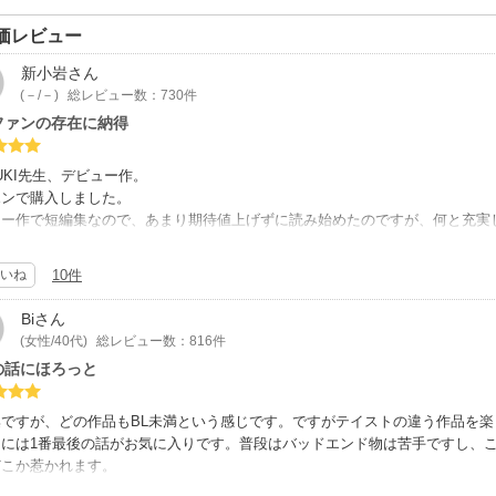
価レビュー
新小岩
さん
(－/－)
総レビュー数：730件
ファンの存在に納得
SUKI先生、デビュー作。
ポンで購入しました。
ュー作で短編集なので、あまり期待値上げずに読み始めたのですが、何と充実
足です。
イトを拝見していて、数は多くなくても長年の固定ファンがいらっしゃるのに
いね
10件
もBがLする手前、もしくは微かに漂う、いや匂いすらしない程度です。
Bi
さん
でもこの心の充実感は何だろう。
(女性/40代)
総レビュー数：816件
個性的というわけでも無いのに。
の話にほろっと
んだら、繰り返し読みたくなる。
もホッコリしたり笑えたり、『出口の〜』の様にガツンと来たり。バラエティ
なのにどの作品もそれぞれ印象深くて、全ての作品読めて良かったと思わせて
集ですが、どの作品もBL未満という感じです。ですがテイストの違う作品を楽
的には1番最後の話がお気に入りです。普段はバッドエンド物は苦手ですし、
シカのお話なんかは軽いタッチのお話なのに、妙に心に残ります。『砂の城』
どこか惹かれます。
ますね…。
付いた時にはもう取り戻せない。失って始めて築く大切さなんて生温い位です