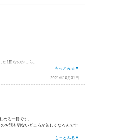
した1冊なのかしら。
もっとみる▼
納得します。
2021年10月31日
豊かです。
くれました。
しめる一冊です。
このお話も切ないどころか苦しくなるんです
なんか、距離感のお上手さが際立っている気
。どこかで気が付いて救えれば良かったの
もっとみる▼