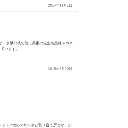
2014年11月1日
が、表紙の彼の他に美術の先生も黒縁メガネ
っています。
2015年8月29日
うな内容なのでショートストーリー付の話が
ペット♂犬のマサムネと取り合う所とか、か