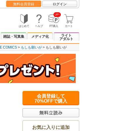
無料会員登録
ログイン
UP!
はじめて
ヘルプ
PT購入
カート
ライト
雑誌・写真集
メディア化
アダルト
E COMICS
もしも願いが
もしも願いが
会員登録して
70%OFFで購入
お気に入りに追加