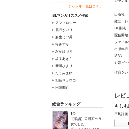
ジャンル
ジャンル一覧はコチラ
出版社
BLマンガオススメ作家
雑誌・レ
アンソロジー
DL期限
霜月かいり
配信開始
麻生ミツ晃
ファイル
柊みずか
出版年月
双葉はづき
ISBN
坂本あきら
対応ビュ
新川ひより
作品をシ
たうみまゆ
相葉キョウコ
円陣闇丸
レビ
総合ランキング
もしも
1位
平均評価
【単話】公爵家の長
女でした