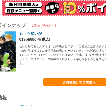
ラインナップ
1巻まで配信中！
もしも願いが
619pt/680円(税込)
幼なじみの龍とカズミは、頭の悪さとスポーツ万能さが互角の良き
しかし龍はカズミに友情以上の想いを抱いていた。今の関係を壊し
ているのだが、顔で笑っていても心は痛い。意地っ張りな純情は持
か？！カタログシリーズ掲載の人気読切り７編と描き下ろしを加え
ス。
会員登録して全巻購入
情報