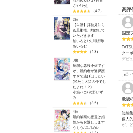
彩川ぬるぴょ
/
鈴音
さや
/
たむ
高評
（4.7）
2位
【単話】拝啓見知ら
ぬ旦那様、離婚して
固定
いただきます
紬いろと
/
久川航璃
/
あいるむ
TAT
（4.3）
クー
デビ
3位
大満
病弱な悪役令嬢です
別サ
が、婚約者が過保護
い
すぎて逃げ出したい
(私たち犬猿の仲でし
何れ
たよね！？)
それ
小箱ハコ
/
沢野いず
特別
み
最後
1度読
（3.5）
本作
4位
短編
短編
婚約破棄の悪意は娼
個人
館からお返しします
エゾ
が、
うもう
/
皐月めい
がし
気が