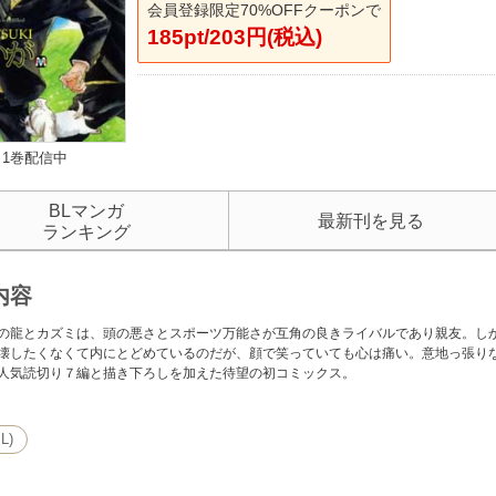
会員登録限定70%OFFクーポンで
185pt/203円(税込)
1巻配信中
BLマンガ
最新刊を見る
ランキング
内容
の龍とカズミは、頭の悪さとスポーツ万能さが互角の良きライバルであり親友。し
壊したくなくて内にとどめているのだが、顔で笑っていても心は痛い。意地っ張り
人気読切り７編と描き下ろしを加えた待望の初コミックス。
L)