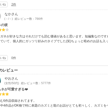
～１１話
いね
2件
、若の教育係。
本当にバカです。人としてどうなんだろう？て思います。
なか
さん
係、甘すぎ。
(－/－)
総レビュー数：766件
けストーリー付。
ネの彼
～１３話
会社のサラリーマン。
メガネが好きな方はそれだけでも読む価値があると思います。短編集なのです
と不倫中な先輩サラリーマンを気遣う内に・・・
ていて、個人的にガッツリ好みのタイプでした(笑)ちょっと暗めのお話も入
暗めな話ですが、後のおまけは明るいです。
～１５話
いね
0件
団地に住む幼なじみ。
公の高校生と進学校を中退した男の子。
日主人公は彼に告られるのですが・・・
のレビュー
話は相当暗いです。
やお
さん
もなく、主人公は後悔と絶望感の中、物語は終わります。
(女性/50代)
総レビュー数：5777件
通して、ほぼ主人公の片恋中心の話です。
ムネが可愛すぎる❤️
、両想い未満。
む6作品収録されてます。
の話にはおまけのショートストーリーがありますが、明るい未来を想像できそ
品中4作品がDK物で特に表題のカズミと龍のお話がとても初々しく、カズミを
オススメです。