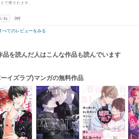
笑えて癒されます。
DK作品でも出口のない場所はかなりシリアスで重い話でしたが、題材により
シカの話と若の話は明るくて楽しい話でした。
の作者さんでしたが、絵も上手ですしファンになってしまいました。他作品も
の話は、切ない通り越して絶望感味わうと思うので、甘々とか楽しい話読みた
いね
0件
はありませんが、心情やストーリーがしっかりしていて萌えも有り断然おすす
ストーリーは良く出来ているので、読後感とか気になさらないのなら個人的に
すべてのレビューをみる
作品を読んだ人はこんな作品も読んでいます
(ボーイズラブ)マンガの無料作品
s