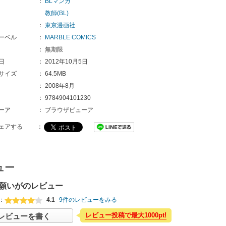
：
BLマンガ
教師(BL)
：
東京漫画社
ーベル
：
MARBLE COMICS
：
無期限
日
：
2012年10月5日
サイズ
：
64.5MB
：
2008年8月
：
9784904101230
ーア
：
ブラウザビューア
ェアする
：
ュー
願いがのレビュー
：
4.1
9件のレビューをみる
レビュー投稿で最大1000pt!
レビューを書く