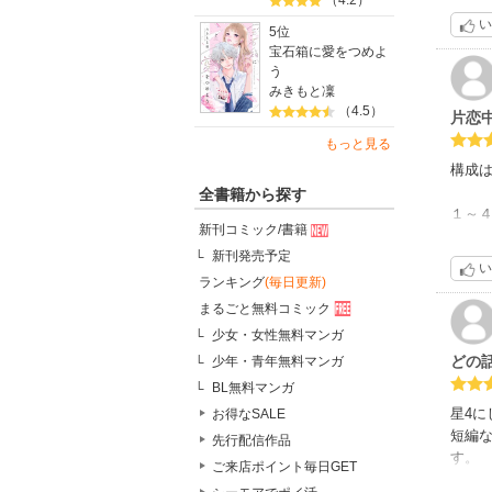
（4.2）
いや
か。
い
5位
いく
宝石箱に愛をつめよ
う
何か
みきもと凜
（4.5）
片恋
もっと見る
構成
全書籍から探す
１～
新刊コミック/書籍
表題
新刊発売予定
告っ
い
おま
ランキング
(毎日更新)
まるごと無料コミック
５～
少女・女性無料マンガ
美術
どの
少年・青年無料マンガ
何か
BL無料マンガ
その
星4に
お得なSALE
８～
短編
先行配信作品
資産
す。
ご来店ポイント毎日GET
最後