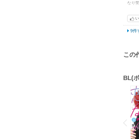
なり
同じ
エゾ
初見
最後
い
エチ
でも
9件
この
BL
o
v
P
r
e
i
u