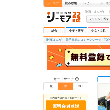
シーモア
読み放題
レビュー
シーモ
漫画（まんが）・
ジャンルで探す
総合
少年・青年
少女・女性
漫画(まんが)・電子書籍のコミックシーモアTOP
セーフサーチ
？
強
中
OFF
国内最大級の電子書籍サイト
無料会員登録