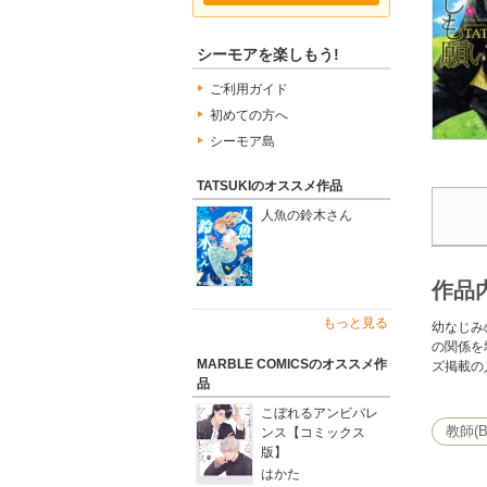
シーモアを楽しもう!
ご利用ガイド
初めての方へ
シーモア島
TATSUKIのオススメ作品
人魚の鈴木さん
作品
もっと見る
幼なじみ
の関係を
MARBLE COMICSのオススメ作
ズ掲載の
品
こぼれるアンビバレ
教師(B
ンス【コミックス
版】
はかた