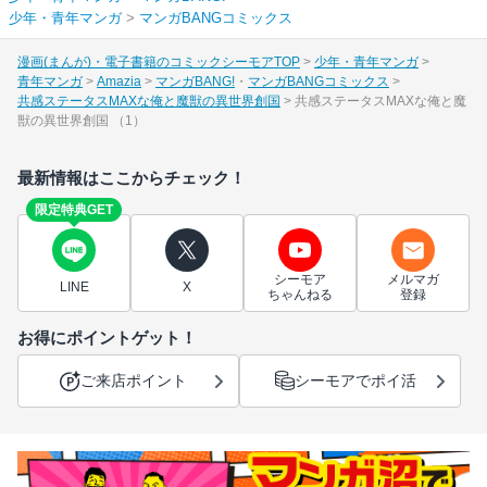
少年・青年マンガ
>
マンガBANGコミックス
漫画(まんが)・電子書籍のコミックシーモアTOP
少年・青年マンガ
青年マンガ
Amazia
マンガBANG!
マンガBANGコミックス
共感ステータスMAXな俺と魔獣の異世界創国
共感ステータスMAXな俺と魔
獣の異世界創国 （1）
最新情報はここからチェック！
限定特典GET
シーモア
メルマガ
LINE
X
ちゃんねる
登録
お得にポイントゲット！
ご来店ポイント
シーモアでポイ活