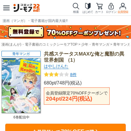
検索
はじめて
カート
ログイン
会員登録
漫画（マンガ）・電子書籍が国内最大級!!
漫画(まんが)・電子書籍のコミックシーモアTOP
少年・青年マンガ
青年マンガ
共感ステータスMAXな俺と魔獣の異
青年マンガ
世界創国 （1）
はやしけんた
8件
680pt/748円(税込)
会員登録限定70%OFFクーポンで
204pt/224円(税込)
6巻配信中