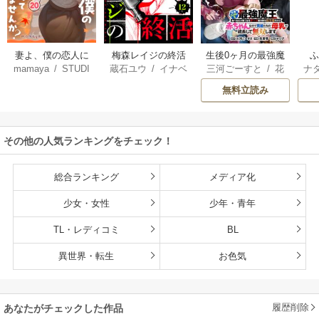
妻よ、僕の恋人に
梅森レイジの終活
生後0ヶ月の最強魔
mamaya
/
STUDI
蔵石ユウ
/
イナベ
三河ごーすと
/
花
ナ
なってくれません
王 食べるだけ強
O ZOON
カズ
/
STUDIO ZO
房雪
/
マップ
核
か？
くなるチート能力
無料立読み
ON
持ち転生者だけど
赤ちゃんなので英
雄たちの母乳で成
その他の人気ランキングをチェック！
長して無双します
総合ランキング
メディア化
少女・女性
少年・青年
TL・レディコミ
BL
異世界・転生
お色気
履歴削除
あなたがチェックした作品