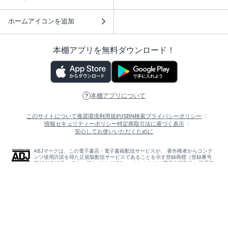
ホームアイコンを追加
本棚アプリを無料ダウンロード！
本棚アプリについて
このサイトについて
推奨環境
利用規約
ISBN検索
プライバシーポリシー
情報セキュリティーポリシー
特定商取引法に基づく表示
安心してお使いいただくために
ABJマークは、この電子書店・電子書籍配信サービスが、 著作権者からコンテ
ンツ使用許諾を得た正規版配信サービスであることを示す登録商標（登録番号
第6091713号）です。 詳しくは［ABJマーク］または［電子出版制作・流通協
議会］で検索してください。
(C)NTTソルマーレ