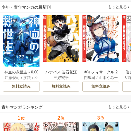
もっと見る
少年・青年マンガの最新刊
神血の救世主～0.00
ハナバス 苔石花江
ギルティサークル 2
信
江藤俊司
/
疾狼
/
3r
三好宏平
門馬司
/
山本やみー
大
000001％を引き当
のバスケ論 7巻
1巻
に
d Ie
/
Studio No.9
て最強へ～【電子
で
無料立読み
無料立読み
無料立読み
書籍特典付】 22巻
ギ
ャ
の
もっと見る
青年マンガランキング
れ
メ
1
2
3
位
位
位
ぁ