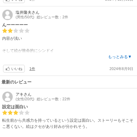
塩井隆夫
さん
(男性/50代)
総レビュー数：2件
んーーーーー
内容が浅い
そして絵が致命的にシンドイ
なかなか読みながらキツくなって来たので、2巻で十分な感じですw
もっとみる▼
内容や絵も含めもう少し練った方が良いですね
1件
2024年8月9日
いいね
温厚な主人公がなんか急にキレるしwww
何で？って感じにw
最新のレビュー
アキ
さん
(女性/20代)
総レビュー数：22件
設定は面白い
転生前から共感力を持っているという設定は面白い。ストーリーもそこそ
こ悪くない。絵はクセがあり好みが分かれそう。