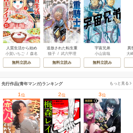
人質生活から始め
追放された転生重
宇宙兄弟
異
小賀いちご
/
森名
猫子
/
武六甲理
小山宙哉
大
るスローライフ
騎士はゲーム知識
は
尚
衣
/
じゃいあん
Ａ
で無双する
出
無料立読み
無料立読み
無料立読み
で
サ
もっと見る
先行作品(青年マンガ)ランキング
1
2
3
位
位
位