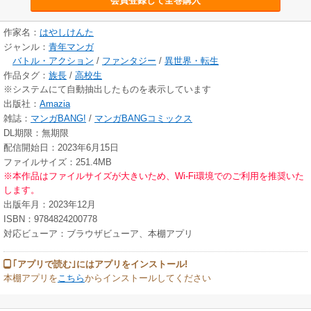
会員登録して全巻購入
作家名：
はやしけんた
ジャンル：
青年マンガ
バトル・アクション
/
ファンタジー
/
異世界・転生
作品タグ：
族長
/
高校生
※システムにて自動抽出したものを表示しています
出版社：
Amazia
雑誌：
マンガBANG!
/
マンガBANGコミックス
DL期限：無期限
配信開始日：2023年6月15日
ファイルサイズ：251.4MB
※本作品はファイルサイズが大きいため、Wi-Fi環境でのご利用を推奨いた
します。
出版年月：2023年12月
ISBN：9784824200778
対応ビューア：ブラウザビューア、本棚アプリ
｢アプリで読む｣にはアプリをインストール!
本棚アプリを
こちら
からインストールしてください