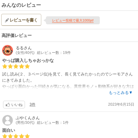
みんなのレビュー
レビューを書く
レビュー投稿で最大1000pt!
高評価レビュー
るる
さん
(女性/40代)
総レビュー数：19件
やっぱ購入しちゃおっかな
試し読み(２、３ページ位)を見て、長く見てみたかったのでシーモアさん
にきてみました。
やっぱり面白かった!!!続きが気になる。異世界モノ＋動物系が好きな方は
見て間違いないと思います。そして私は今から１巻買っちゃいます(笑)
もっとみる▼
3件
2023年6月15日
いいね
ぶやくん
さん
(男性/30代)
総レビュー数：1件
面白い