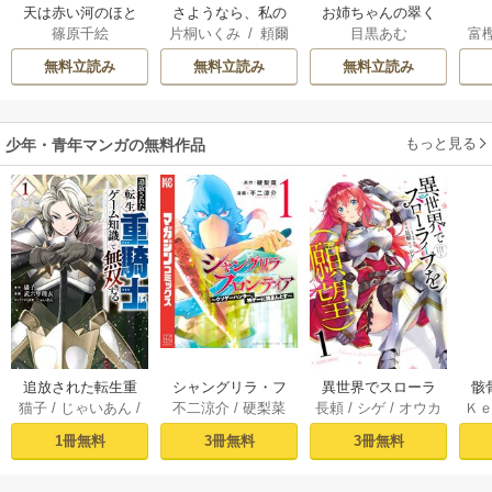
天は赤い河のほと
さようなら、私の
お姉ちゃんの翠く
篠原千絵
片桐いくみ
/
頼爾
目黒あむ
富
り
冷遇生活 ～パーテ
ん
ィーで声をかけて
無料立読み
無料立読み
無料立読み
きたのがヤバい男
だった件
もっと見る
少年・青年マンガの無料作品
追放された転生重
シャングリラ・フ
異世界でスローラ
骸
猫子
/
じゃいあん
/
不二涼介
/
硬梨菜
長頼
/
シゲ
/
オウカ
Ｋ
騎士はゲーム知識
ロンティア（１）
イフを（願望） 1
異
武六甲理衣
で無双する（１）
～クソゲーハン
1冊無料
3冊無料
3冊無料
ター、神ゲーに挑
まんとす～