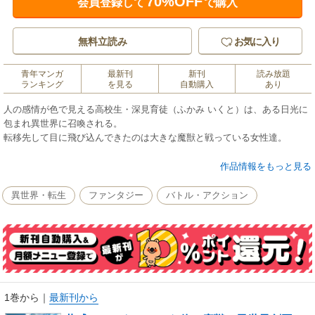
70%OFF
会員登録して
で購入
無料立読み
お気に入り
青年マンガ
最新刊
新刊
読み放題
ランキング
を見る
自動購入
あり
人の感情が色で見える高校生・深見育徒（ふかみ いくと）は、ある日光に
包まれ異世界に召喚される。
転移先して目に飛び込んできたのは大きな魔獣と戦っている女性達。
勇者と期待されるも戦闘系の能力もスキルもなし、
作品情報をもっと見る
絶対絶命のピンチをどう切り抜けるのか…！！
異世界・転生
ファンタジー
バトル・アクション
現代に疲れた高校生が世界平和を目指す異世界建国記がはじまる。
1巻から
｜
最新刊から