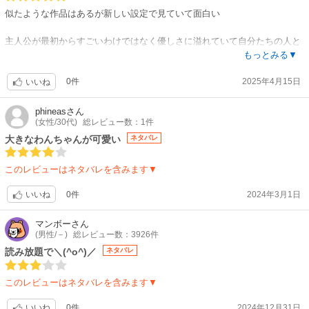
似たような作品はあるが新しい設定で見ていて面白い
主人公が最初からすごいわけではなく優しさに溢れていて自分たちの人と
の接し方が振り返させられる
もっとみる▼
0件
2025年4月15日
いいね
phineas
さん
(女性/30代)
総レビュー数：1件
大きなわんちゃんが可愛い
ネタバレ
このレビューはネタバレを含みます▼
0件
2024年3月1日
いいね
マンボー
さん
(男性/－)
総レビュー数：3926件
読み放題で＼(^o^)／
ネタバレ
このレビューはネタバレを含みます▼
0件
2024年12月31日
いいね