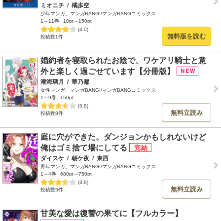
ミオニチ
/
橘歩空
少年マンガ、マンガBANG!/マンガBANGコミックス
1～11巻
10pt～150pt
(4.0)
無料版を読む
投稿数1件
婚約者を寝取られたお陰で、ワケアリ騎士と意
外と楽しく過ごせています【分冊版】
潮海璃月
/
華乃都
女性マンガ、マンガBANG!/マンガBANGコミックス
1～9巻
150pt
(3.8)
無料立読み
投稿数8件
庭に穴ができた。ダンジョンかもしれないけど
俺はゴミ捨て場にしてる
ダイスケ
/
朝ケ夜
/
東西
青年マンガ、マンガBANG!/マンガBANGコミックス
1～4巻
680pt～750pt
(3.8)
無料立読み
投稿数5件
甘美な愛は復讐の果てに【フルカラー】