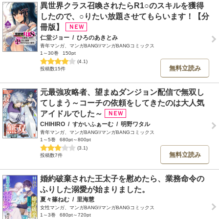
異世界クラス召喚されたらR1○のスキルを獲得
したので、○りたい放題させてもらいます！【分
冊版】
仁堂ジョー
/
ひろのあきとみ
青年マンガ、マンガBANG!/マンガBANGコミックス
1～30巻
150pt
(4.1)
無料立読み
投稿数15件
元最強攻略者、望まぬダンジョン配信で無双し
てしまう～コーチの依頼をしてきたのは大人気
アイドルでした～
CHIHIRO
/
すかいふぁーむ
/
明野ワタル
青年マンガ、マンガBANG!/マンガBANGコミックス
1～5巻
680pt～800pt
(3.1)
無料立読み
投稿数7件
婚約破棄された王太子を慰めたら、業務命令の
ふりした溺愛が始まりました。
夏々篠ねむ
/
里海慧
女性マンガ、マンガBANG!/マンガBANGコミックス
1～3巻
680pt～720pt