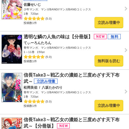
佐藤せいじ
少年マンガ、マンガBANG!/マンガBANGコミックス
1巻
720pt
(5.0)
立読み増量中
投稿数1件
透明な鱗の人魚の味は【分冊版】
てぃーろんたろん
青年マンガ、マンガBANG!/マンガBANGコミックス
1～11巻
150pt
(5.0)
無料版を読む
投稿数1件
信長Take3～戦乙女の濃姫と三度めざす天下布
武～
松岡良佑
/
八坂たかのり
青年マンガ、マンガBANG!/マンガBANGコミックス
1巻
720pt
(5.0)
立読み増量中
投稿数1件
信長Take3～戦乙女の濃姫と三度めざす天下布
武～【分冊版】