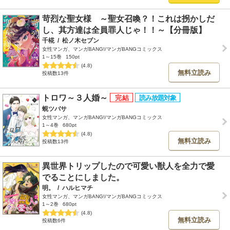
苛烈な聖女様 ～聖女召喚？！これは拐かしだ
し、其方達は全員罪人じゃ！！～【分冊版】
千椛
/
松ノ木セブン
女性マンガ、マンガBANG!/マンガBANGコミックス
1～15巻
150pt
(4.8)
無料立読み
投稿数13件
トロワ～３人婚～
蜆ツバサ
女性マンガ、マンガBANG!/マンガBANGコミックス
1～4巻
680pt
(4.8)
無料立読み
投稿数13件
異世界トリップしたので可愛い獣人を全力で愛
でることにしました。
明。
/
ハルヒマチ
女性マンガ、マンガBANG!/マンガBANGコミックス
1～2巻
680pt
(4.8)
無料立読み
投稿数6件