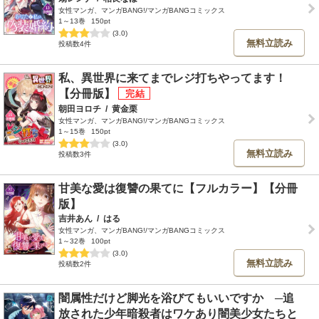
女性マンガ、マンガBANG!/マンガBANGコミックス
1～13巻
150pt
(3.0)
無料立読み
投稿数4件
私、異世界に来てまでレジ打ちやってます！
【分冊版】
朝田ヨロチ
/
黄金栗
女性マンガ、マンガBANG!/マンガBANGコミックス
1～15巻
150pt
(3.0)
無料立読み
投稿数3件
甘美な愛は復讐の果てに【フルカラー】【分冊
版】
吉井あん
/
はる
女性マンガ、マンガBANG!/マンガBANGコミックス
1～32巻
100pt
(3.0)
無料立読み
投稿数2件
闇属性だけど脚光を浴びてもいいですか ─追
放された少年暗殺者はワケあり闇美少女たちと