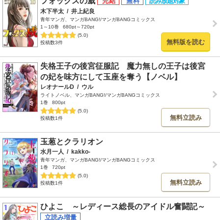
フォックスの威
木下半太
/
井上紀良
青年マンガ、マンガBANG!/マンガBANGコミックス
1～10巻
680pt～720pt
(5.0)
無料版を読む
投稿数3件
失格王子の後宮征服記 魔力無しの王子は後宮
の妃を味方にして玉座を奪う【ノベル】
レオナールD
/
ウル
ライトノベル、マンガBANG!/マンガBANGコミックス
1巻
800pt
(5.0)
無料立読み
投稿数1件
玉葱とクラリオン
水月一人
/
kakko-
青年マンガ、マンガBANG!/マンガBANGコミックス
1巻
720pt
(5.0)
無料立読み
投稿数1件
ひよこ ～レディース総長のアイドル奮闘記～