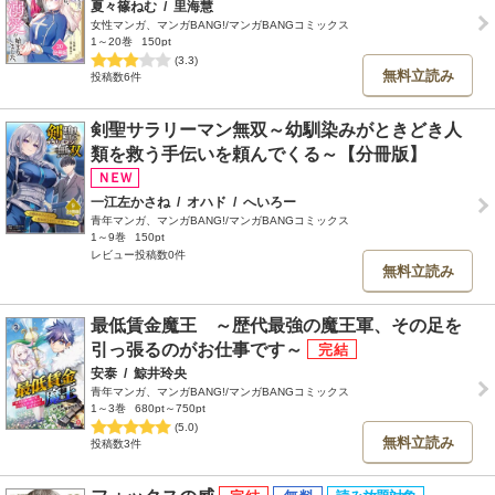
夏々篠ねむ
/
里海慧
女性マンガ、マンガBANG!/マンガBANGコミックス
1～20巻
150pt
(3.3)
無料立読み
投稿数6件
剣聖サラリーマン無双～幼馴染みがときどき人
類を救う手伝いを頼んでくる～【分冊版】
一江左かさね
/
オハド
/
へいろー
青年マンガ、マンガBANG!/マンガBANGコミックス
1～9巻
150pt
レビュー投稿数0件
無料立読み
最低賃金魔王 ～歴代最強の魔王軍、その足を
引っ張るのがお仕事です～
安泰
/
鯨井玲央
青年マンガ、マンガBANG!/マンガBANGコミックス
1～3巻
680pt～750pt
(5.0)
無料立読み
投稿数3件