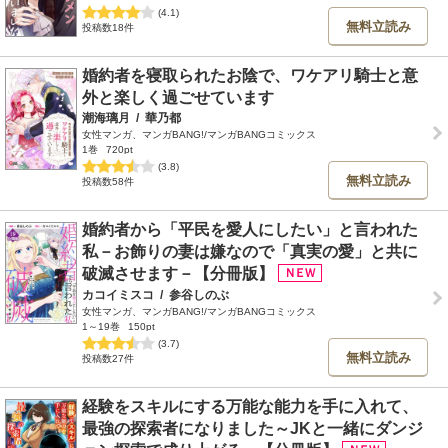
(4.1)
無料立読み
投稿数18件
婚約者を寝取られたお陰で、ワケアリ騎士と意
外と楽しく過ごせています
潮海璃月
/
華乃都
女性マンガ、マンガBANG!/マンガBANGコミックス
1巻
720pt
(3.8)
無料立読み
投稿数58件
婚約者から「平民を愛人にしたい」と言われた
私－お飾りの妻は嫌なので「真実の愛」と共に
破滅させます－【分冊版】
カコイミスコ
/
参谷しのぶ
女性マンガ、マンガBANG!/マンガBANGコミックス
1～19巻
150pt
(3.7)
無料立読み
投稿数27件
経験をスキルにする万能な能力を手に入れて、
最強の探索者になりました～JKと一緒にダンジ