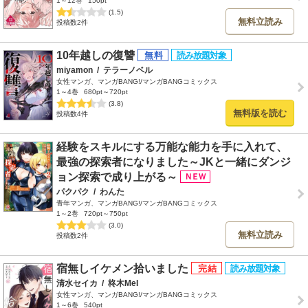
1～12巻
150pt
(1.5)
無料立読み
投稿数2件
10年越しの復讐
miyamon
/
テラーノベル
女性マンガ、マンガBANG!/マンガBANGコミックス
1～4巻
680pt～720pt
(3.8)
無料版を読む
投稿数4件
経験をスキルにする万能な能力を手に入れて、
最強の探索者になりました～JKと一緒にダンジ
ョン探索で成り上がる～
パクパク
/
わんた
青年マンガ、マンガBANG!/マンガBANGコミックス
1～2巻
720pt～750pt
(3.0)
無料立読み
投稿数2件
宿無しイケメン拾いました
清水セイカ
/
柊木MeI
女性マンガ、マンガBANG!/マンガBANGコミックス
1～6巻
540pt