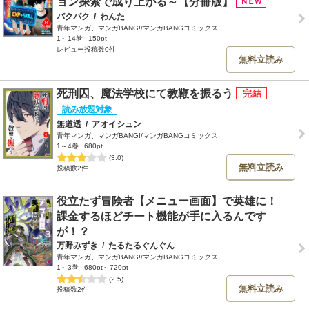
ョン探索で成り上がる～【分冊版】
パクパク
/
わんた
青年マンガ、マンガBANG!/マンガBANGコミックス
1～14巻
150pt
レビュー投稿数0件
無料立読み
死刑囚、魔法学校にて教鞭を振るう
無道透
/
アオイシュン
青年マンガ、マンガBANG!/マンガBANGコミックス
1～4巻
680pt
(3.0)
無料立読み
投稿数2件
役立たず冒険者【メニュー画面】で英雄に！
課金するほどチート機能が手に入るんです
が！？
万野みずき
/
たるたるぐんぐん
青年マンガ、マンガBANG!/マンガBANGコミックス
1～3巻
680pt～720pt
(2.5)
無料立読み
投稿数2件