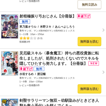
レビュー投稿数0件
無料立読み
射程極振り弓おじさん【分冊版】
草乃葉オウル
/
米野ヌキ
/
あんべよしろう
青年マンガ、マンガBANG!/マンガBANGコミックス
1～11巻
10pt～150pt
(3.3)
無料版を読む
投稿数3件
災厄級スキル〈暴食魔王〉持ちの悪役貴族に転
生しましたが、処刑されたくないのでスキルを
隠してひたすら努力します。【分冊版】
水垣するめ
/
渡辺暢
青年マンガ、マンガBANG!/マンガBANGコミックス
1～8巻
10pt～150pt
レビュー投稿数0件
無料版を読む
剣聖サラリーマン無双～幼馴染みがときどき人
類を救う手伝いを頼んでくる～