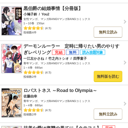
黒伯爵の結婚事情【分冊版】
小鳩子鈴
/
You2
女性マンガ、マンガBANG!/マンガBANGコミックス
1～10巻
150pt
(4.5)
無料立読み
投稿数4件
デーモンルーラー 定時に帰りたい男のやりす
ぎレベリング
一江左かさね
/
竹之内トシオ
/
四季童子
青年マンガ、マンガBANG!/マンガBANGコミックス
1～4巻
680pt
(4.5)
無料版を読む
投稿数2件
ロバストネス ～Road to Olympia～
佐藤由幸
青年マンガ、マンガBANG!/マンガBANGコミックス
1～4巻
680pt
(4.5)
無料立読み
投稿数2件