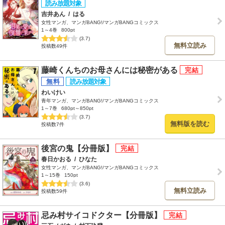
吉井あん
/
はる
女性マンガ、マンガBANG!/マンガBANGコミックス
1～4巻
800pt
(3.7)
無料立読み
投稿数49件
藤崎くんちのお母さんには秘密がある
わいけい
青年マンガ、マンガBANG!/マンガBANGコミックス
1～7巻
680pt～850pt
(3.7)
無料版を読む
投稿数7件
後宮の鬼【分冊版】
春日かおる
/
ひなた
女性マンガ、マンガBANG!/マンガBANGコミックス
1～15巻
150pt
(3.6)
無料立読み
投稿数59件
忌み村サイコドクター【分冊版】