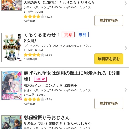
大地の怒り（宝島社）
/
もりこも
/
りりんら
少年マンガ、マンガBANG!/マンガBANGコミックス
1～5巻
700pt
(4.1)
無料立読み
投稿数8件
くるくるまわせ！
佐久間力
少年マンガ、マンガBANG!/マンガBANGコミックス
1～5巻
680pt
(4.0)
無料版を読む
投稿数4件
虐げられ聖女は深淵の魔王に溺愛される【分冊
版】
清水セイカ
/
コンノ
/
朝比奈萌子
女性マンガ、マンガBANG!/マンガBANGコミックス
1～12巻
150pt
(4.0)
無料立読み
投稿数3件
射程極振り弓おじさん
草乃葉オウル
/
米野ヌキ
/
あんべよしろう
青年マンガ、マンガBANG!/マンガBANGコミックス