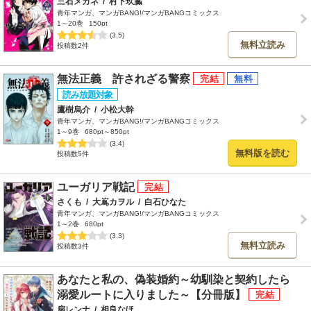
三石メガネ
/
村下玖臓
青年マンガ、マンガBANG!/マンガBANGコミックス
1～20巻
150pt
(3.5)
無料立読み
投稿数2件
無法正義 許されざる警察
鷹樹烏介
/
小松大幹
青年マンガ、マンガBANG!/マンガBANGコミックス
1～9巻
680pt～850pt
(3.4)
無料版を読む
投稿数5件
ユーガリア戦記
さくも
/
大嶌カヲル
/
白石ひなた
青年マンガ、マンガBANG!/マンガBANGコミックス
1～2巻
680pt
(3.3)
無料立読み
投稿数3件
あなたと私の、偽装婚約～幼馴染と契約したら
溺愛ルートに入りました～【分冊版】
扇レンナ
/
相良なほ