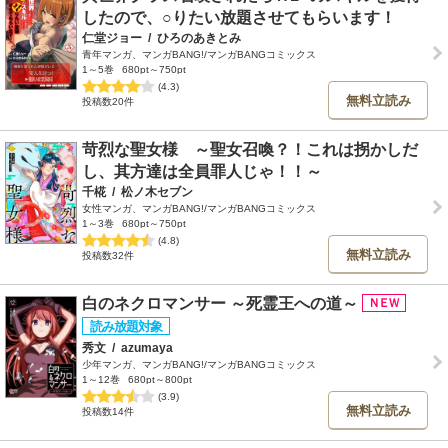
したので、○りたい放題させてもらいます！
仁堂ジョー
/
ひろのあきとみ
青年マンガ、マンガBANG!/マンガBANGコミックス
1～5巻
680pt～750pt
(4.3)
無料立読み
投稿数20件
苛烈な聖女様 ～聖女召喚？！これは拐かしだ
し、其方達は全員罪人じゃ！！～
千椛
/
松ノ木セブン
女性マンガ、マンガBANG!/マンガBANGコミックス
1～3巻
680pt～750pt
(4.8)
無料立読み
投稿数32件
白のネクロマンサー ～死霊王への道～
秀文
/
azumaya
少年マンガ、マンガBANG!/マンガBANGコミックス
1～12巻
680pt～800pt
(3.9)
無料立読み
投稿数14件