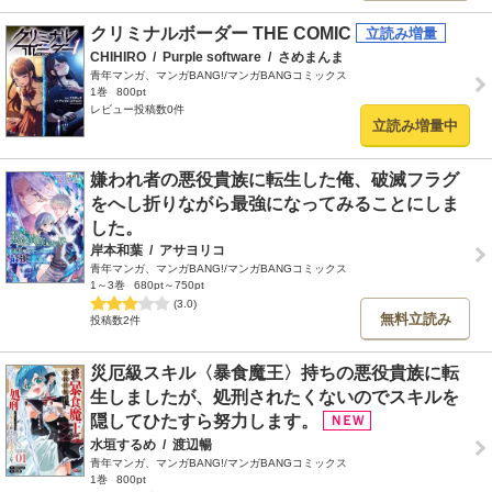
クリミナルボーダー THE COMIC
CHIHIRO
/
Purple software
/
さめまんま
青年マンガ、マンガBANG!/マンガBANGコミックス
1巻
800pt
レビュー投稿数0件
立読み増量中
嫌われ者の悪役貴族に転生した俺、破滅フラグ
をへし折りながら最強になってみることにしま
した。
岸本和葉
/
アサヨリコ
青年マンガ、マンガBANG!/マンガBANGコミックス
1～3巻
680pt～750pt
(3.0)
無料立読み
投稿数2件
災厄級スキル〈暴食魔王〉持ちの悪役貴族に転
生しましたが、処刑されたくないのでスキルを
隠してひたすら努力します。
水垣するめ
/
渡辺暢
青年マンガ、マンガBANG!/マンガBANGコミックス
1巻
800pt