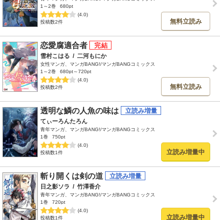
1～2巻
680pt
(4.0)
無料立読み
投稿数2件
恋愛腐適合者
雪村こはる
/
二河もにか
女性マンガ、マンガBANG!/マンガBANGコミックス
1～2巻
680pt～720pt
(4.0)
無料立読み
投稿数2件
透明な鱗の人魚の味は
てぃーろんたろん
青年マンガ、マンガBANG!/マンガBANGコミックス
1巻
750pt
(4.0)
立読み増量中
投稿数1件
斬り開くは剣の道
日之影ソラ
/
竹澤香介
青年マンガ、マンガBANG!/マンガBANGコミックス
1巻
720pt
(4.0)
立読み増量中
投稿数1件