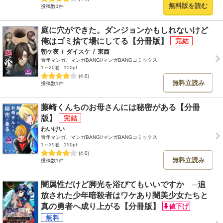
無料版を読む
投稿数1件
庭に穴ができた。ダンジョンかもしれないけど
俺はゴミ捨て場にしてる【分冊版】
朝ケ夜
/
ダイスケ
/
東西
青年マンガ、マンガBANG!/マンガBANGコミックス
1～20巻
150pt
(4.0)
無料立読み
投稿数1件
藤崎くんちのお母さんには秘密がある【分冊
版】
わいけい
青年マンガ、マンガBANG!/マンガBANGコミックス
1～35巻
150pt
(4.0)
無料立読み
投稿数1件
闇属性だけど脚光を浴びてもいいですか ─追
放された少年暗殺者はワケあり闇美少女たちと
真の勇者へ成り上がる【分冊版】