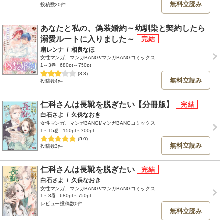
無料立読み
投稿数20件
あなたと私の、偽装婚約～幼馴染と契約したら
溺愛ルートに入りました～
扇レンナ
/
相良なほ
女性マンガ、マンガBANG!/マンガBANGコミックス
1～3巻
680pt～750pt
(3.3)
無料立読み
投稿数4件
仁科さんは長靴を脱ぎたい【分冊版】
白石さよ
/
久保なおき
女性マンガ、マンガBANG!/マンガBANGコミックス
1～15巻
150pt～200pt
(5.0)
無料立読み
投稿数3件
仁科さんは長靴を脱ぎたい
白石さよ
/
久保なおき
女性マンガ、マンガBANG!/マンガBANGコミックス
1～3巻
680pt～750pt
レビュー投稿数0件
無料立読み