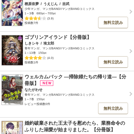
栖原依夢
/
うえじん
/
吉武
少年マンガ、マンガBANG!/マンガBANGコミックス
1～3巻
680pt～700pt
(3.9)
無料立読み
投稿数7件
ゴブリンアイランド【分冊版】
しきシキ
/
埃太郎
青年マンガ、マンガBANG!/マンガBANGコミックス
1～13巻
150pt
(4.0)
無料立読み
投稿数1件
ウェルカムバック ―掃除婦たちの帰り道―【分
冊版】
なたがわせ
青年マンガ、マンガBANG!/マンガBANGコミックス
1～7巻
150pt
レビュー投稿数0件
無料立読み
婚約破棄された王太子を慰めたら、業務命令の
ふりした溺愛が始まりました。【分冊版】