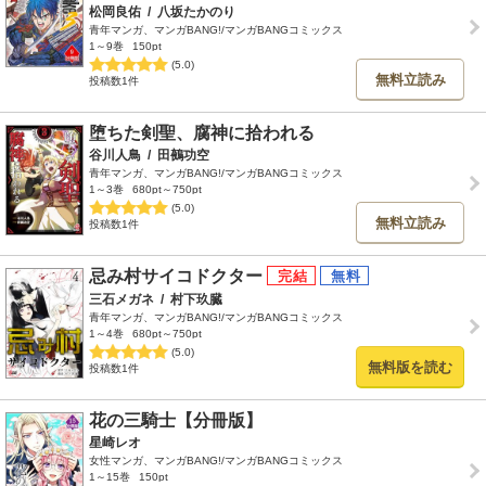
松岡良佑
/
八坂たかのり
青年マンガ、マンガBANG!/マンガBANGコミックス
1～9巻
150pt
(5.0)
無料立読み
投稿数1件
堕ちた剣聖、腐神に拾われる
谷川人鳥
/
田鵺功空
青年マンガ、マンガBANG!/マンガBANGコミックス
1～3巻
680pt～750pt
(5.0)
無料立読み
投稿数1件
忌み村サイコドクター
三石メガネ
/
村下玖臓
青年マンガ、マンガBANG!/マンガBANGコミックス
1～4巻
680pt～750pt
(5.0)
無料版を読む
投稿数1件
花の三騎士【分冊版】
星崎レオ
女性マンガ、マンガBANG!/マンガBANGコミックス
1～15巻
150pt