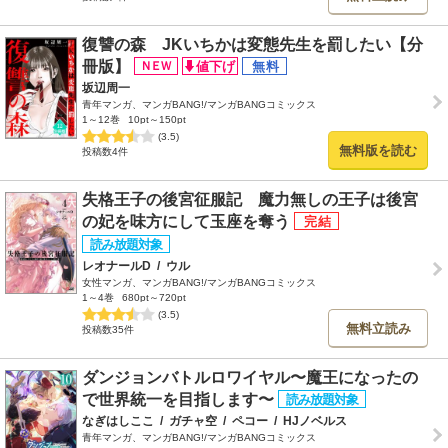
復讐の森 JKいちかは変態先生を罰したい【分
冊版】
坂辺周一
青年マンガ、マンガBANG!/マンガBANGコミックス
1～12巻
10pt～150pt
(3.5)
無料版を読む
投稿数4件
失格王子の後宮征服記 魔力無しの王子は後宮
の妃を味方にして玉座を奪う
レオナールD
/
ウル
女性マンガ、マンガBANG!/マンガBANGコミックス
1～4巻
680pt～720pt
(3.5)
無料立読み
投稿数35件
ダンジョンバトルロワイヤル〜魔王になったの
で世界統一を目指します〜
なぎはしここ
/
ガチャ空
/
ペコー
/
HJノベルス
青年マンガ、マンガBANG!/マンガBANGコミックス