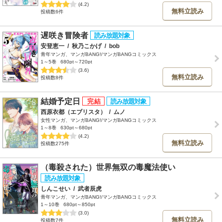
(4.2)
無料立読み
投稿数6件
遅咲き冒険者
安登恵一
/
秋乃こかげ
/
bob
青年マンガ、マンガBANG!/マンガBANGコミックス
1～5巻
680pt～720pt
(3.6)
無料立読み
投稿数8件
結婚予定日
西原衣都（エブリスタ）
/
ムノ
女性マンガ、マンガBANG!/マンガBANGコミックス
1～8巻
630pt～680pt
(4.2)
無料立読み
投稿数275件
（毒殺された）世界無双の毒魔法使い
しんこせい
/
武者辰虎
青年マンガ、マンガBANG!/マンガBANGコミックス
1～10巻
680pt～850pt
(3.0)
無料立読み
投稿数7件