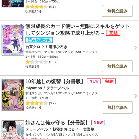
1～10巻
680pt～750pt
(4.1)
無料立読み
投稿数15件
無限成長のカード使い～無限にスキルをゲット
してダンジョン攻略で成り上がる～
台東クロウ
/
晴瀬ひろき
青年マンガ、マンガBANG!/マンガBANGコミックス
1～4巻
680pt～880pt
(1.0)
無料立読み
投稿数1件
10年越しの復讐【分冊版】
miyamon
/
テラーノベル
女性マンガ、マンガBANG!/マンガBANGコミックス
1～25巻
150pt
(3.7)
無料立読み
投稿数10件
姉さんは俺が守る【分冊版】
テラーノベル
/
朝寝あおはる
/
一宮梨華
女性マンガ、マンガBANG!/マンガBANGコミックス