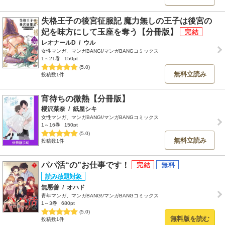
失格王子の後宮征服記 魔力無しの王子は後宮の
妃を味方にして玉座を奪う【分冊版】
レオナールD
/
ウル
女性マンガ、マンガBANG!/マンガBANGコミックス
1～21巻
150pt
(5.0)
無料立読み
投稿数1件
宵待ちの微熱【分冊版】
櫻沢菜奈
/
紙屋シキ
女性マンガ、マンガBANG!/マンガBANGコミックス
1～16巻
150pt
(5.0)
無料立読み
投稿数1件
パパ活“の”お仕事です！
無悪善
/
オハド
青年マンガ、マンガBANG!/マンガBANGコミックス
1～3巻
680pt
(5.0)
無料版を読む
投稿数1件