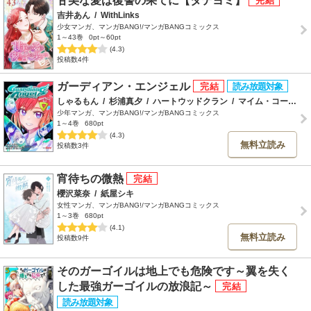
甘美な愛は復讐の果てに【タテヨミ】
吉井あん
/
WithLinks
少女マンガ、マンガBANG!/マンガBANGコミックス
1～43巻
0pt～60pt
(4.3)
投稿数4件
ガーディアン・エンジェル
しゃるもん
/
杉浦真夕
/
ハートウッドクラン
/
マイム・コーポレーション
少年マンガ、マンガBANG!/マンガBANGコミックス
1～4巻
680pt
(4.3)
無料立読み
投稿数3件
宵待ちの微熱
櫻沢菜奈
/
紙屋シキ
女性マンガ、マンガBANG!/マンガBANGコミックス
1～3巻
680pt
(4.1)
無料立読み
投稿数9件
そのガーゴイルは地上でも危険です～翼を失く
した最強ガーゴイルの放浪記～