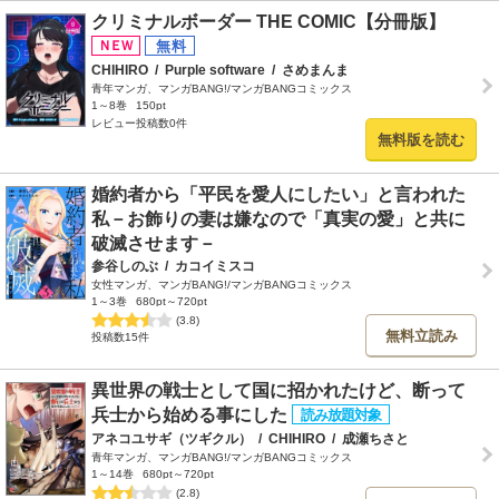
クリミナルボーダー THE COMIC【分冊版】
CHIHIRO
/
Purple software
/
さめまんま
青年マンガ、マンガBANG!/マンガBANGコミックス
1～8巻
150pt
レビュー投稿数0件
無料版を読む
婚約者から「平民を愛人にしたい」と言われた
私－お飾りの妻は嫌なので「真実の愛」と共に
破滅させます－
参谷しのぶ
/
カコイミスコ
女性マンガ、マンガBANG!/マンガBANGコミックス
1～3巻
680pt～720pt
(3.8)
無料立読み
投稿数15件
異世界の戦士として国に招かれたけど、断って
兵士から始める事にした
アネコユサギ（ツギクル）
/
CHIHIRO
/
成瀬ちさと
青年マンガ、マンガBANG!/マンガBANGコミックス
1～14巻
680pt～720pt
(2.8)