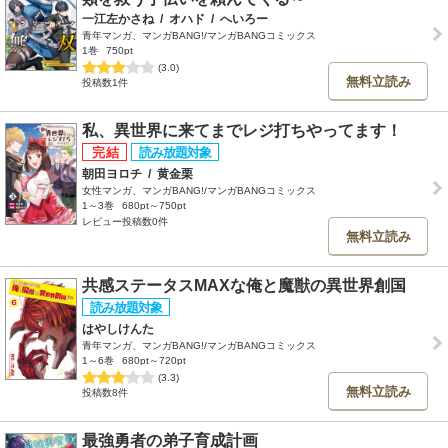
一江左かさね
/
オハド
/
へいろー
青年マンガ、マンガBANG!/マンガBANGコミックス
1巻
750pt
(3.0)
無料立読み
投稿数1件
私、異世界に来てまでレジ打ちやってます！
朝田ヨロチ
/
黄金栗
女性マンガ、マンガBANG!/マンガBANGコミックス
1～3巻
680pt～750pt
レビュー投稿数0件
無料立読み
共感ステータスMAXな俺と魔獣の異世界創国
はやしけんた
青年マンガ、マンガBANG!/マンガBANGコミックス
1～6巻
680pt～720pt
(3.3)
無料立読み
投稿数8件
最強勇者の弟子育成計画