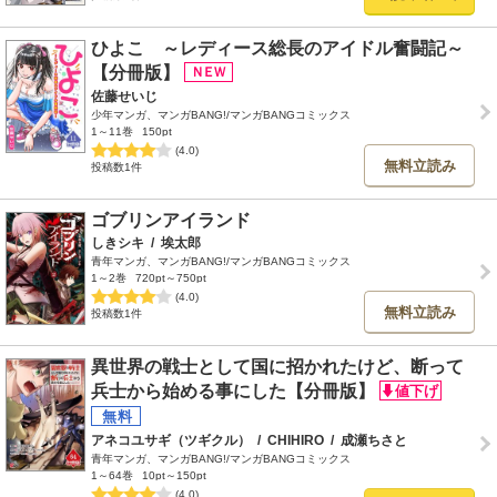
ひよこ ～レディース総長のアイドル奮闘記～
【分冊版】
佐藤せいじ
少年マンガ、マンガBANG!/マンガBANGコミックス
1～11巻
150pt
(4.0)
無料立読み
投稿数1件
ゴブリンアイランド
しきシキ
/
埃太郎
青年マンガ、マンガBANG!/マンガBANGコミックス
1～2巻
720pt～750pt
(4.0)
無料立読み
投稿数1件
異世界の戦士として国に招かれたけど、断って
兵士から始める事にした【分冊版】
アネコユサギ（ツギクル）
/
CHIHIRO
/
成瀬ちさと
青年マンガ、マンガBANG!/マンガBANGコミックス
1～64巻
10pt～150pt
(4.0)