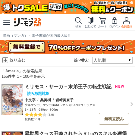
検索
はじめて
カート
ログイン
会員登録
漫画（マンガ）・電子書籍が国内最大級!!
絞り込む
並べ替え:
「Amazia」の検索結果
165件中 1～100件を表示
ミリモス・サーガ－末弟王子の転生戦記
中文字
/
奥英樹
/
岩崎美奈子
少年マンガ、マンガBANG!/マンガBANGコミックス
1～13巻
680pt～800pt
(4.0)
無料立読み
投稿数86件
異世界クラス召喚されたらＲ1○のスキルを獲得