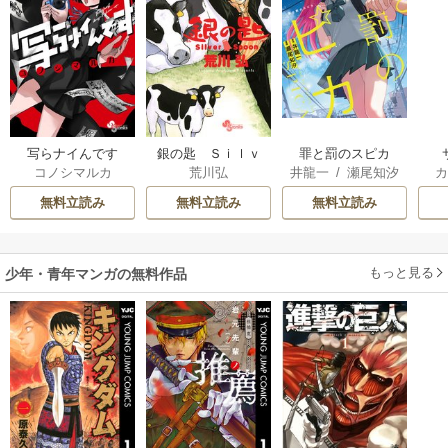
写らナイんです
銀の匙 Ｓｉｌｖ
罪と罰のスピカ
コノシマルカ
荒川弘
井龍一
/
瀬尾知汐
ｅｒ Ｓｐｏｏｎ
無料立読み
無料立読み
無料立読み
もっと見る
少年・青年マンガの無料作品