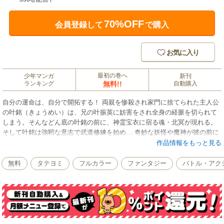
70%OFF
会員登録して
で購入
お気に入り
最初の巻へ
少年マンガ
新刊
ランキング
無料!!
自動購入
自分の運命は、自分で開拓する！ 両親を惨殺され家門に捨てられた主人公
の叶銘（きょうめい）は、兄の叶振英に妨害をされ全身の経脈を切られて
しまう。そんなどん底の叶銘の前に、神霊宝衣に宿る魂・北冥が現れる。
そして叶銘は強靭な意志で武道修練を始め… 奇妙な妖怪や魔神が彼の前に
立ちはだかるが、北冥と共に恐れずに戦っていく！そう復讐を果たすまで
作品情報をもっと見る
は…
無料
タテヨミ
フルカラー
ファンタジー
バトル・アク