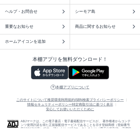
ヘルプ・お問合せ
シーモア島
重要なお知らせ
商品に関するお知らせ
ホームアイコンを追加
本棚アプリを無料ダウンロード！
本棚アプリについて
このサイトについて
推奨環境
利用規約
ISBN検索
プライバシーポリシー
情報セキュリティーポリシー
特定商取引法に基づく表示
安心してお使いいただくために
ABJマークは、この電子書店・電子書籍配信サービスが、 著作権者からコンテ
ンツ使用許諾を得た正規版配信サービスであることを示す登録商標（登録番号
第6091713号）です。 詳しくは［ABJマーク］または［電子出版制作・流通協
議会］で検索してください。