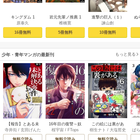
キングダム 1
岩元先輩ノ推薦 1
進撃の巨人（１）
ぬ
原泰久
椎橋寛
諫山創
16冊無料
5冊無料
10冊無料
もっと見る
少年・青年マンガの最新刊
【報告】とある未
16年目の復讐～奴
この絵には裏があ
迷
寺井衒
/
玄田げんた
桜宇宙
/
FTops
樹生ナト
/
大塩哲史
ぱ
解決事件について 1
らを地獄に送るま
る 6巻
1巻
で 22巻
無料立読み
無料立読み
無料立読み