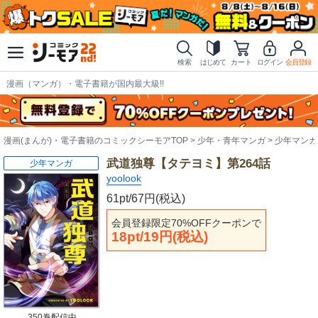
検索
はじめて
カート
ログイン
会員登録
漫画（マンガ）・電子書籍が国内最大級!!
漫画(まんが)・電子書籍のコミックシーモアTOP
少年・青年マンガ
少年マンガ
武道独尊【タテヨミ】第264話
少年マンガ
yoolook
61pt/67円(税込)
会員登録限定70%OFFクーポンで
18pt/19円(税込)
350巻配信中