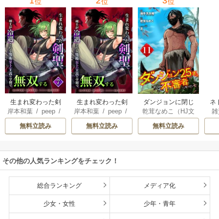
1
2
3
位
位
位
復讐＆『ざま
ぁ！』します！
生まれ変わった剣
生まれ変わった剣
ダンジョンに閉じ
ネ
岸本和葉
/
peep
/
岸本和葉
/
peep
/
乾茸なめこ（HJ文
雑
聖、剣士が冷遇さ
聖、剣士が冷遇さ
込められて25年。
界
染野静也
/
桑島黎
染野静也
/
桑島黎
庫／ホビージャパ
れる魔術至上主義
れる魔術至上主義
救出されたときに
ば
無料立読み
無料立読み
無料立読み
音
/
taskey STUDI
音
/
taskey STUDI
ン刊）
/
御手洗太
の学園で無双する
の学園で無双する
は立派な不審者に
使
O
O
陽
/
芝
【単行本版】
なっていた【分冊
8
版】
こ
その他の人気ランキングをチェック！
総合ランキング
メディア化
少女・女性
少年・青年