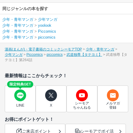
同じジャンルの本を探す
少年・青年マンガ
>
少年マンガ
少年・青年マンガ
>
yoolook
少年・青年マンガ
>
Piccomics
少年・青年マンガ
>
piccomics
漫画(まんが)・電子書籍のコミックシーモアTOP
少年・青年マンガ
少年マンガ
Piccomics
piccomics
武道独尊【タテヨミ】
武道独尊【タ
テヨミ】第264話
最新情報はここからチェック！
限定特典GET
シーモア
メルマガ
LINE
X
ちゃんねる
登録
お得にポイントゲット！
ご来店ポイント
シーモアでポイ活