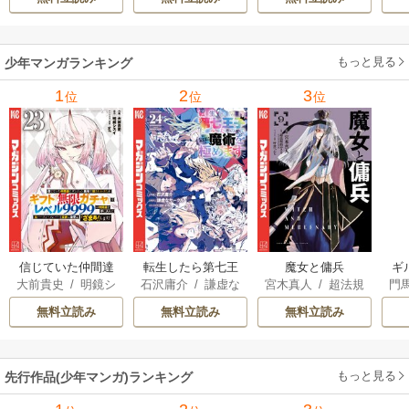
もっと見る
少年マンガランキング
1
2
3
位
位
位
信じていた仲間達
転生したら第七王
魔女と傭兵
ギ
大前貴史
/
明鏡シ
石沢庸介
/
謙虚な
宮木真人
/
超法規
門
にダンジョン奥地
子だったので、気
スイ
/
tef
サークル
/
メル。
的かえる
/
叶世べ
で殺されかけたが
ままに魔術を極め
無料立読み
無料立読み
無料立読み
んち
ギフト『無限ガチ
ます
ャ』でレベル9999
の仲間達を手に入
もっと見る
先行作品(少年マンガ)ランキング
れて元パーティー
メンバーと世界に