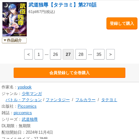
武道独尊【タテヨミ】第270話
61pt/67円(税込)
登録して購入
作品紹介
...
...
<
1
26
27
28
35
>
会員登録して全巻購入
作家名：
yoolook
ジャンル：
少年マンガ
バトル・アクション
/
ファンタジー
/
フルカラー
/
タテヨミ
出版社：
Piccomics
雑誌：
piccomics
シリーズ：
武道独尊
DL期限：無期限
配信開始日：2024年11月4日
ファイルサイズ：27.3MB