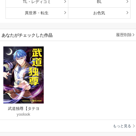
TL・レディコミ
BL
異世界・転生
お色気
履歴削除
あなたがチェックした作品
武道独尊【タテヨ
yoolook
ミ】
もっと見る