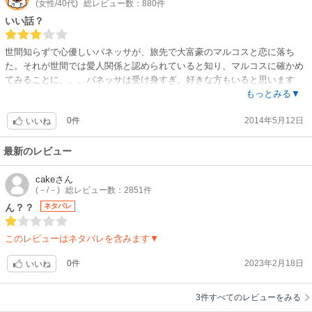
(女性/40代)
総レビュー数：880件
いい話？
世間知らずで心優しいバネッサが、旅先で大富豪のマルコスと恋に落ち
た。それが世間では愛人関係と認められていると知り、マルコスに確かめ
てみることに、、、バネッサは受け身すぎ。好きな方もいると思います
が、私はあまり楽しめませんでした。そして、何故バネッサに再会したマ
もっとみる▼
ルコスは微笑んでいるのか…必死に探して、謝罪しようとしているんだよ
0件
2014年5月12日
ね？
いいね
最新のレビュー
cake
さん
(－/－)
総レビュー数：2851件
ん？？
ネタバレ
このレビューはネタバレを含みます▼
0件
2023年2月18日
いいね
3件すべてのレビューをみる