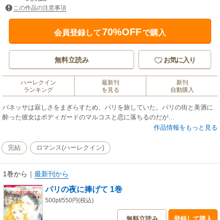
この作品の注意事項
70%OFF
会員登録して
で購入
無料立読み
お気に入り
ハーレクイン
最新刊
新刊
ランキング
を見る
自動購入
バネッサは寂しさをまぎらすため、パリを旅していた。パリの街と美酒に
酔った彼女はボディガードのマルコスと恋に落ちるのだが…
作品情報をもっと見る
完結
ロマンス(ハーレクイン)
1巻から
｜
最新刊から
パリの夜に捧げて 1巻
500pt/550円(税込)
無料立読み
登録して購入