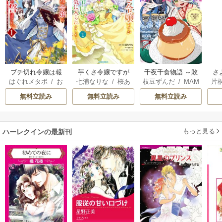
ブチ切れ令嬢は報
芋くさ令嬢ですが
千夜千食物語 ～敗
さ
はぐれメタボ
/
お
七浦なりな
/
桜あ
枝豆ずんだ
/
MAM
片
復を誓いました。
悪役令息を助けた
国の姫ですが氷の
冷
おのいも
/
昌未
げは
/
くろでこ
AKOTO
/
鴉羽凛燈
ら気に入られまし
皇子殿下がどうも
ィ
無料立読み
無料立読み
無料立読み
た
溺愛してくれてい
き
ます～
もっと見る
ハーレクインの最新刊