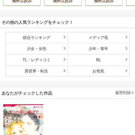
無料立読み
無料立読み
無料立読み
めん
ブ
き
ット
その他の人気ランキングをチェック！
総合ランキング
メディア化
少女・女性
少年・青年
TL・レディコミ
BL
異世界・転生
お色気
履歴削除
あなたがチェックした作品