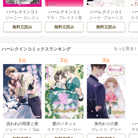
ハーレクインコミ
ハーレクインコミ
ハーレクインコミ
ハ
ジーニー･ロンドン
マヤ・ブレイク
/
星
ニーナ･ブルーンス
ケ
ックス セット 202
ックス セット 202
ックス セット 202
ック
/
橘花夜
/
メアリ
野正美
/
ヘレン･ブ
/
おおつきちずる
/
/
J
6年 vol.1064 1巻
6年 vol.1002 1巻
6年 vol.1063 1巻
6年
無料立読み
無料立読み
無料立読み
ー･ライアンズ
/
花
ルックス
/
のわきね
レベッカ･ヨーク
/
ス
牟礼サキ
/
サラ･モ
い
/
マーガレット･
稜敦水
/
ケイト･ハ
ル
ーガン
/
星合操
/
ア
ウェイ
/
一重夕子
ーディ
/
海野みつる
ザ
ン･ウィール
/
津寺
/
サラ･ウッド
もっと見る
/
流
ハーレクインコミックスランキング
里可子
水凛子
1
2
3
位
位
位
囚われの明星と夜
愛のソネット
身代わりの妻
ハ
ジョー･リー
/
Sac
ステファニー･ロー
グレイス･グリー
マ
明けのシュヴァリ
ック
hiyo
レンス
/
わたぬき
ン
/
桜井りょう
星
エ