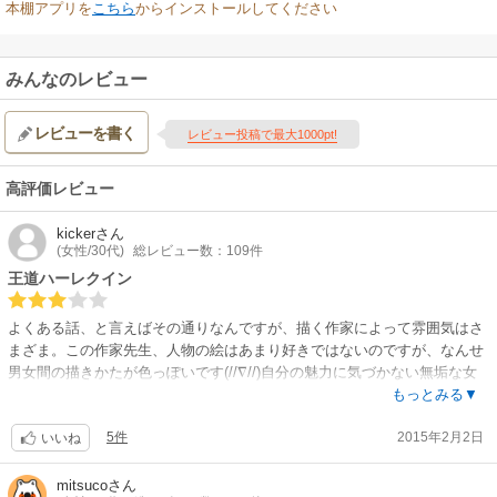
本棚アプリを
こちら
からインストールしてください
みんなのレビュー
レビューを書く
レビュー投稿で最大1000pt!
高評価レビュー
kicker
さん
(女性/30代)
総レビュー数：109件
王道ハーレクイン
よくある話、と言えばその通りなんですが、描く作家によって雰囲気はさ
まざま。この作家先生、人物の絵はあまり好きではないのですが、なんせ
男女間の描きかたが色っぽいです(//∇//)自分の魅力に気づかない無垢な女
性｡拐うように男性に愛され、また、女性も一途に愛す…なんて関係はハ
もっとみる▼
ーレクインではよく見かける設定ですが、この作家先生が描くと、男性も
5件
2015年2月2日
女性もネトーッと色っぽくなるし、男性の身勝手さや女性の芯の強さも一
いいね
味違う感じがします。いやぁ、マンガって面白いですね(^◇^)★めざせハ
ーレ100レビュー28
mitsuco
さん