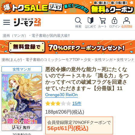
検索
はじめて
カート
ログイン
会員登録
漫画（マンガ）・電子書籍が国内最大級!!
漫画(まんが)・電子書籍のコミックシーモアTOP
少女・女性マンガ
女性マンガ
悪役令嬢の意外な能力～死にたくな
女性マンガ
いのでチートスキル 「識る力」をつ
かってすべての破滅フラグを回避さ
せていただきます～【分冊版】11
Orenge30
ReiOn
15件
188pt/206円(税込)
会員登録限定70%OFFクーポンで
56pt/61円(税込)