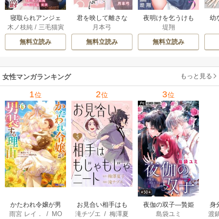
幼
寝取られアンジェ
君を映して離さな
夜明けを乞うけも
木ノ枝純
/
三毛猫寅
月本弓
堤翔
ニカと鬼畜伯爵
い[ばら売り] 25巻
のたち[ばら売り] 2
次
［ばら売り］ 14巻
8-29巻
無料立読み
無料立読み
無料立読み
もっと見る
女性マンガランキング
1
2
3
位
位
位
かたわれ令嬢が男
お見合い相手はも
夜伽の双子―贄姫
身
雨宮 レイ．
/
MO
滝チヅエ
/
梅澤夏
島袋ユミ
渡
装する理由（コミ
じゃもじゃニート
は二人の王子に愛
恋