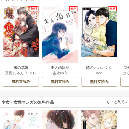
無料
無料
無料
鬼の花嫁
主人恋日記
隣の元カレくん
ブ
富樫じゅん
/
クレ
吉永ゆう
ago
は
復
ハ
お
無料立読み
無料立読み
無料立読み
もっと見る
少女・女性マンガの無料作品