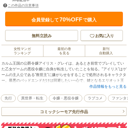
30巻配信中
この作品の注意事項
70%OFF
会員登録して
で購入
無料立読み
お気に入り
女性マンガ
最初の巻
新刊
ランキング
を見る
自動購入
カルム王国の公爵令嬢アイリス・グレイは、あるとき前世でプレイしてい
た乙女ゲームの悪役令嬢に自身が転生していたことを知る。"アイリス”はゲ
ームの主人公である”救世主”に嫌がらせをすることで処刑されるキャラクタ
ー。最悪のバッドエンドだけは回避したい一心で、鍵となるエリオット王
子との婚約破棄を画策するも、エリオットはアイリス一筋で婚約破棄に応
作品情報をもっと見る
じてくれない。しかし、ひょんなことからアイリスに『識る力』というチ
ートスキルが発現！ あらゆる魔法を使い放題できるその能力こそが、断
先行
異世界・転生
令嬢・悪役令嬢
ラブコメ
ファンタ
罪イベントを阻止できる唯一の手段だとアイリスは確信してーー
コミックシーモア先行作品