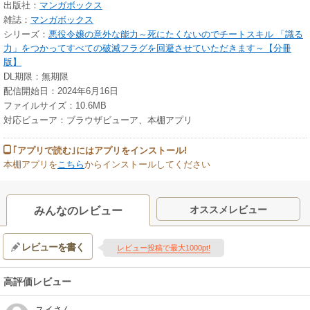
出版社：
マンガボックス
雑誌：
マンガボックス
シリーズ：
悪役令嬢の意外な能力～死にたくないのでチートスキル 「識る
力」をつかってすべての破滅フラグを回避させていただきます～【分冊
版】
DL期限：無期限
配信開始日：2024年6月16日
ファイルサイズ：10.6MB
対応ビューア：ブラウザビューア、本棚アプリ
｢アプリで読む｣にはアプリをインストール!
本棚アプリを
こちら
からインストールしてください
オススメレビュー
みんなのレビュー
レビューを書く
レビュー投稿で最大1000pt!
高評価レビュー
スイ
さん