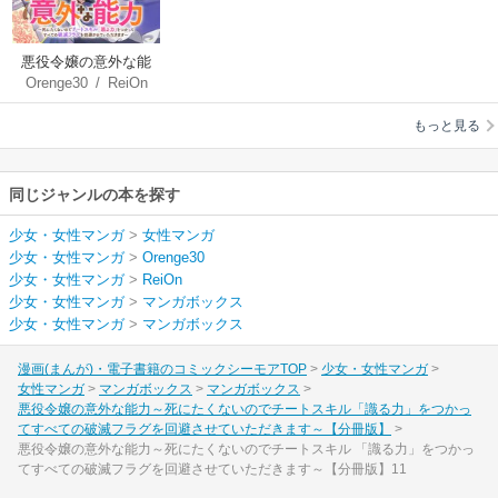
悪役令嬢の意外な能
Orenge30
/
ReiOn
力～死にたくないの
でチートスキル「識
もっと見る
る力」をつかってす
べての破滅フラグを
回避させていただき
同じジャンルの本を探す
ます～【分冊版】
少女・女性マンガ
>
女性マンガ
少女・女性マンガ
>
Orenge30
少女・女性マンガ
>
ReiOn
少女・女性マンガ
>
マンガボックス
少女・女性マンガ
>
マンガボックス
漫画(まんが)・電子書籍のコミックシーモアTOP
少女・女性マンガ
女性マンガ
マンガボックス
マンガボックス
悪役令嬢の意外な能力～死にたくないのでチートスキル「識る力」をつかっ
てすべての破滅フラグを回避させていただきます～【分冊版】
悪役令嬢の意外な能力～死にたくないのでチートスキル 「識る力」をつかっ
てすべての破滅フラグを回避させていただきます～【分冊版】11