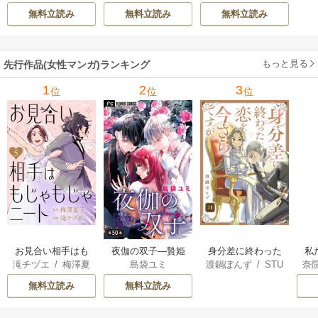
NA
/
SORAJIMA
子（エブリスタ）
ック）
される―【マイク
無料立読み
無料立読み
無料立読み
ロ】
もっと見る
先行作品(女性マンガ)ランキング
1
2
3
位
位
位
お見合い相手はも
夜伽の双子―贄姫
身分差に終わった
私
滝チヅエ
/
梅澤夏
島袋ユミ
渡鍋ぽんず
/
STU
奈
じゃもじゃニート
は二人の王子に愛
恋を、今さらです
せ
子（エブリスタ）
DIO ZOON
される―【マイク
が。
し
無料立読み
無料立読み
ロ】
命