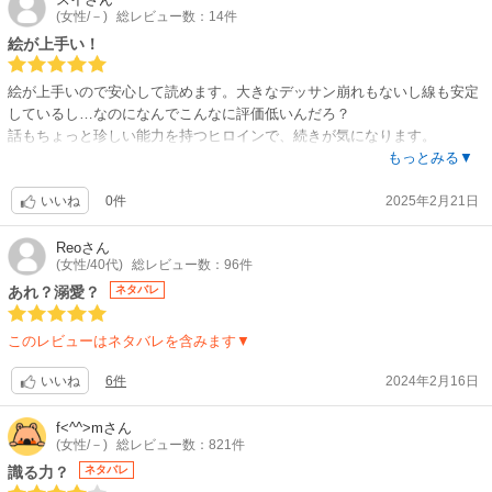
(女性/－)
総レビュー数：14件
絵が上手い！
絵が上手いので安心して読めます。大きなデッサン崩れもないし線も安定
しているし…なのになんでこんなに評価低いんだろ？
話もちょっと珍しい能力を持つヒロインで、続きが気になります。
もっと評価されていいのでは？応援の意味も込めて星5で！
もっとみる▼
0件
2025年2月21日
いいね
Reo
さん
(女性/40代)
総レビュー数：96件
あれ？溺愛？
ネタバレ
このレビューはネタバレを含みます▼
6件
2024年2月16日
いいね
f<^^>m
さん
(女性/－)
総レビュー数：821件
識る力？
ネタバレ