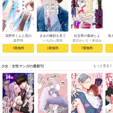
社交界の毒婦とよ
花野井くんと恋の
きみの横顔を見て
私
霜月かいり
/
来須み
森野萌
いちのへ瑠美
ばれる私～素敵な
病（１）
いた（１）
かん
辺境伯令息に腕を
［ば
7冊無料
3冊無料
1冊無料
折られたので、責
任とってもらいま
す～［ばら売り］
もっと見る
第1話
少女・女性マンガの最新刊