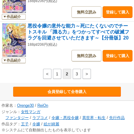
188pt/206円(税込)
無料立読み
登録して購入
作品紹介
悪役令嬢の意外な能力～死にたくないのでチー
トスキル 「識る力」をつかってすべての破滅フ
ラグを回避させていただきます～【分冊版】20
188pt/206円(税込)
無料立読み
登録して購入
作品紹介
<
1
2
3
>
会員登録して全巻購入
作家名：
Orenge30
/
ReiOn
ジャンル：
女性マンガ
ファンタジー
/
ラブコメ
/
令嬢・悪役令嬢
/
異世界・転生
/
先行作品
作品タグ：
王子
/
令嬢
/
絵が綺麗
※システムにて自動抽出したものを表示しています