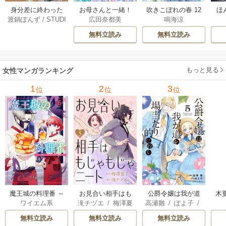
身分差に終わった
お母さんと一緒！
吹きこぼれの春 12
ほ
渡鍋ぽんず
/
STUDI
広田奈都美
鳴海涼
恋を、今さらです
～40歳の看取りと
巻
学受
O ZOON
が。 12巻
恋～【分冊版】 5巻
無料立読み
無料立読み
もっと見る
女性マンガランキング
1
2
3
位
位
位
魔王城の料理番 ～
お見合い相手はも
公爵令嬢は我が道
木
ワイエム系
滝チヅエ
/
梅澤夏
高瀬雛
/
ぽよ子
/
コワモテ魔族ばか
じゃもじゃニート
を場当たり的に行
子（エブリスタ）
にもし
りだけど、ホワイ
く
無料立読み
無料立読み
無料立読み
トな職場です～