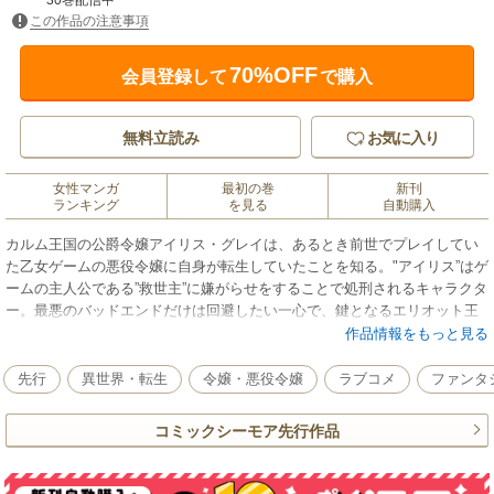
30巻配信中
この作品の注意事項
70%OFF
会員登録して
で購入
無料立読み
お気に入り
女性マンガ
最初の巻
新刊
ランキング
を見る
自動購入
カルム王国の公爵令嬢アイリス・グレイは、あるとき前世でプレイしてい
た乙女ゲームの悪役令嬢に自身が転生していたことを知る。"アイリス”はゲ
ームの主人公である”救世主”に嫌がらせをすることで処刑されるキャラクタ
ー。最悪のバッドエンドだけは回避したい一心で、鍵となるエリオット王
子との婚約破棄を画策するも、エリオットはアイリス一筋で婚約破棄に応
作品情報をもっと見る
じてくれない。しかし、ひょんなことからアイリスに『識る力』というチ
ートスキルが発現！ あらゆる魔法を使い放題できるその能力こそが、断
先行
異世界・転生
令嬢・悪役令嬢
ラブコメ
ファンタ
罪イベントを阻止できる唯一の手段だとアイリスは確信してーー
コミックシーモア先行作品