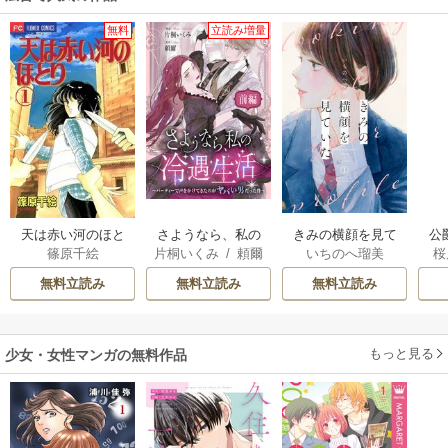
無料
立読み増量
天は赤い河のほと
さようなら、私の
きみの横顔を見て
公
篠原千絵
片桐いくみ
/
頼爾
いちのへ瑠美
桜
り
冷遇生活 ～パーテ
いた
は
ィーで声をかけて
無料立読み
無料立読み
無料立読み
きたのがヤバい男
だった件
もっと見る
少女・女性マンガの無料作品