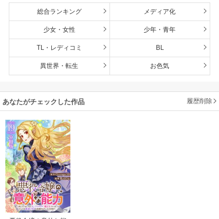
総合ランキング
メディア化
少女・女性
少年・青年
TL・レディコミ
BL
異世界・転生
お色気
履歴削除
あなたがチェックした作品