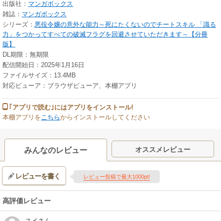
出版社：
マンガボックス
雑誌：
マンガボックス
シリーズ：
悪役令嬢の意外な能力～死にたくないのでチートスキル 「識る
力」をつかってすべての破滅フラグを回避させていただきます～【分冊
版】
DL期限：無期限
配信開始日：2025年1月16日
ファイルサイズ：13.4MB
対応ビューア：ブラウザビューア、本棚アプリ
｢アプリで読む｣にはアプリをインストール!
本棚アプリを
こちら
からインストールしてください
オススメレビュー
みんなのレビュー
レビューを書く
レビュー投稿で最大1000pt!
高評価レビュー
スイ
さん