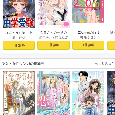
久住さんの一途の
200m先の熱 1
ほんとうに怖い中
猫
比乃キオ
/
咲坂ゆあ
桃森ミヨシ
浦川佳弥
証明～揺らめい
学受験【分冊版】
て、ハニー～ 1巻
1
た
1冊無料
1冊無料
1冊無料
もっと見る
少女・女性マンガの最新刊