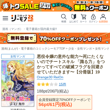
検索
はじめて
カート
ログイン
会員登録
漫画（マンガ）・電子書籍が国内最大級!!
漫画(まんが)・電子書籍のコミックシーモアTOP
少女・女性マンガ
女性マンガ
悪役令嬢の意外な能力〜死にたくな
女性マンガ
いのでチートスキル 「識る力」をつ
かってすべての破滅フラグを回避さ
せていただきます〜【分冊版】19
Orenge30
ReiOn
15件
188pt/206円(税込)
会員登録限定70%OFFクーポンで
56pt/61円(税込)