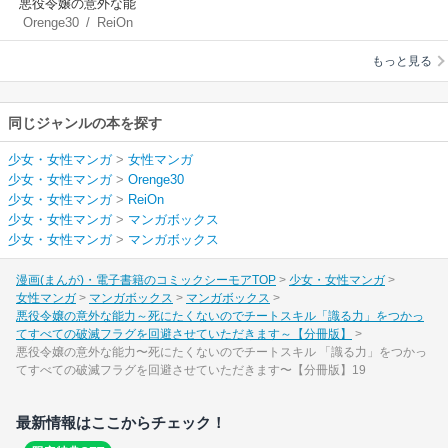
悪役令嬢の意外な能
Orenge30
/
ReiOn
力～死にたくないの
でチートスキル「識
もっと見る
る力」をつかってす
べての破滅フラグを
回避させていただき
同じジャンルの本を探す
ます～【分冊版】
少女・女性マンガ
>
女性マンガ
少女・女性マンガ
>
Orenge30
少女・女性マンガ
>
ReiOn
少女・女性マンガ
>
マンガボックス
少女・女性マンガ
>
マンガボックス
漫画(まんが)・電子書籍のコミックシーモアTOP
少女・女性マンガ
女性マンガ
マンガボックス
マンガボックス
悪役令嬢の意外な能力～死にたくないのでチートスキル「識る力」をつかっ
てすべての破滅フラグを回避させていただきます～【分冊版】
悪役令嬢の意外な能力〜死にたくないのでチートスキル 「識る力」をつかっ
てすべての破滅フラグを回避させていただきます〜【分冊版】19
最新情報はここからチェック！