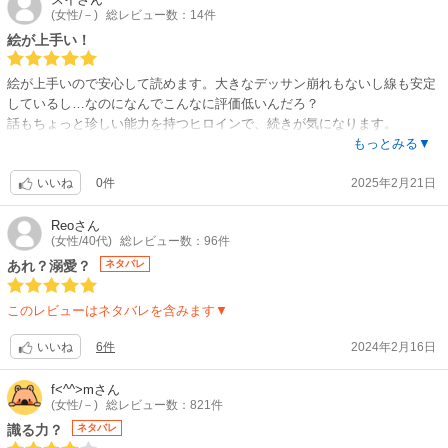
(女性/－)
総レビュー数：14件
絵が上手い！
絵が上手いので安心して読めます。大きなデッサン崩れもないし線も安定
しているし…なのになんでこんなに評価低いんだろ？
話もちょっと珍しい能力を持つヒロインで、続きが気になります。
もっと評価されていいのでは？応援の意味も込めて星5で！
もっとみる▼
0件
2025年2月21日
いいね
Reo
さん
(女性/40代)
総レビュー数：96件
あれ？溺愛？
ネタバレ
このレビューはネタバレを含みます▼
6件
2024年2月16日
いいね
f<^^>m
さん
(女性/－)
総レビュー数：821件
識る力？
ネタバレ