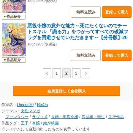
188pt/206円(税込)
無料立読み
登録して購入
作品紹介
悪役令嬢の意外な能力～死にたくないのでチー
トスキル 「識る力」をつかってすべての破滅フ
ラグを回避させていただきます～【分冊版】20
188pt/206円(税込)
無料立読み
登録して購入
作品紹介
<
1
2
3
>
会員登録して全巻購入
作家名：
Orenge30
/
ReiOn
ジャンル：
女性マンガ
ファンタジー
/
ラブコメ
/
令嬢・悪役令嬢
/
異世界・転生
/
先行作品
作品タグ：
王子
/
令嬢
/
絵が綺麗
※システムにて自動抽出したものを表示しています