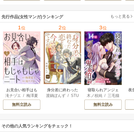
もっと見る
先行作品(女性マンガ)ランキング
1
2
3
位
位
位
お見合い相手はも
身分差に終わった
夜
寝取られアンジェ
滝チヅエ
/
梅澤夏
渡鍋ぽんず
/
STU
木ノ枝純
/
三毛猫
じゃもじゃニート
恋を、今さらです
は
ニカと鬼畜伯爵
子（エブリスタ）
DIO ZOON
寅次
が。
さ
［ばら売り］
無料立読み
無料立読み
その他の人気ランキングをチェック！