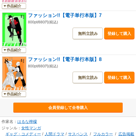
作品紹介
ファッション!!【電子単行本版】7
800pt/880円(税込)
無料立読み
登録して購入
作品紹介
ファッション!!【電子単行本版】8
800pt/880円(税込)
無料立読み
登録して購入
作品紹介
会員登録して全巻購入
作家名：
はるな檸檬
ジャンル：
女性マンガ
ギャグ・コメディー
/
人間ドラマ
/
サスペンス
/
フルカラー
/
広告掲載