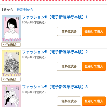
本書は文藝春秋社にて配信された電子書籍「ファッション!!」の再編集版に
なります。
1巻から
｜
最新刊から
ファッション!!【電子新装単行本版】1
800pt/880円(税込)
無料立読み
登録して購入
作品紹介
ファッション!!【電子新装単行本版】2
800pt/880円(税込)
無料立読み
登録して購入
作品紹介
ファッション!!【電子新装単行本版】3
800pt/880円(税込)
無料立読み
登録して購入