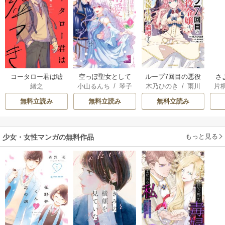
コータロー君は嘘
空っぽ聖女として
ループ7回目の悪役
さ
緒之
小山るんち
/
琴子
木乃ひのき
/
雨川
片
つき 単行本版
捨てられたはず
令嬢は、元敵国で
冷
透子
/
八美☆わん
が、嫁ぎ先の皇帝
自由気ままな花嫁
ィ
無料立読み
無料立読み
無料立読み
陛下に溺愛されて
生活を満喫する
き
います
もっと見る
少女・女性マンガの無料作品