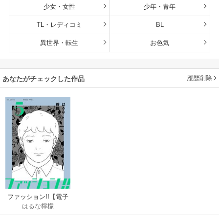
少女・女性
少年・青年
TL・レディコミ
BL
異世界・転生
お色気
履歴削除
あなたがチェックした作品
ファッション!!【電子
はるな檸檬
単行本版】