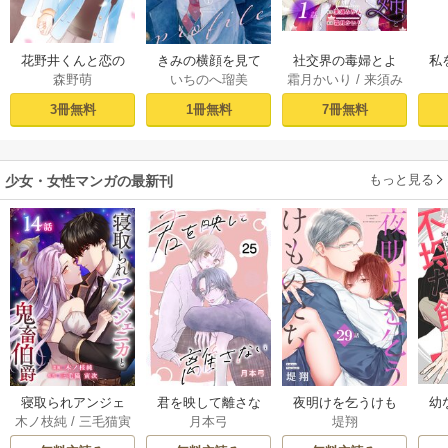
社交界の毒婦とよ
花野井くんと恋の
きみの横顔を見て
私
霜月かいり
/
来須み
森野萌
いちのへ瑠美
ばれる私～素敵な
病（１）
いた（１）
かん
辺境伯令息に腕を
［ば
7冊無料
3冊無料
1冊無料
折られたので、責
任とってもらいま
す～［ばら売り］
もっと見る
第1話
少女・女性マンガの最新刊
幼
寝取られアンジェ
君を映して離さな
夜明けを乞うけも
木ノ枝純
/
三毛猫寅
月本弓
堤翔
ニカと鬼畜伯爵
い[ばら売り] 25巻
のたち[ばら売り] 2
次
［ばら売り］ 14巻
8-29巻