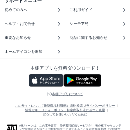
サポートメニュー
初めての方へ
ご利用ガイド
ヘルプ・お問合せ
シーモア島
重要なお知らせ
商品に関するお知らせ
ホームアイコンを追加
本棚アプリを無料ダウンロード！
本棚アプリについて
このサイトについて
推奨環境
利用規約
ISBN検索
プライバシーポリシー
情報セキュリティーポリシー
特定商取引法に基づく表示
安心してお使いいただくために
ABJマークは、この電子書店・電子書籍配信サービスが、 著作権者からコンテ
ンツ使用許諾を得た正規版配信サービスであることを示す登録商標（登録番号