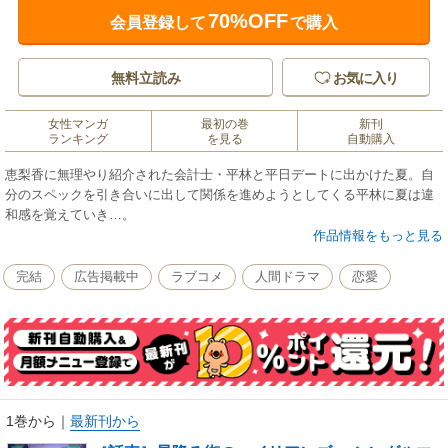
70%OFF
会員登録して
で購入
無料立読み
お気に入り
女性マンガ
最初の巻
新刊
ランキング
を見る
自動購入
恵梨香に無理やり紹介された会計士・平林と平日デートに出かけた夏。自
分のスペックを引き合いに出して関係を進めようとしてくる平林に夏は違
和感を覚えていき…。
作品情報をもっと見る
完結
広告掲載中
ラブコメ
人間ドラマ
恋愛
1巻から
｜
最新刊から