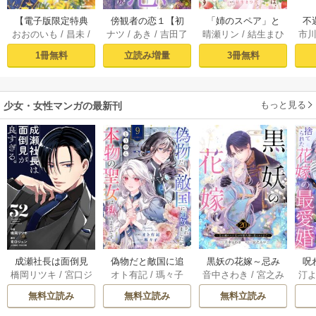
【電子版限定特典
傍観者の恋１【初
「姉のスペア」と
不
おおのいも
/
昌未
/
ナツ
/
あき
/
吉田了
晴瀬リン
/
結生まひ
市
付き】ブチ切れ令
回限定ペーパー
呼ばれた身代わり
ー
はぐれメタボ
ろ
わ
嬢は報復を誓いま
付】【電子限定特
人生は、今日でや
ぎ
1冊無料
立読み増量
3冊無料
した。1～魔導書の
典付】【シーモア
めることにします
力で祖国を叩き潰
限定特典付き】
～辺境で自由を満
します～
喫中なので、今さ
もっと見る
少女・女性マンガの最新刊
ら真の聖女と言わ
れても知りませ
ん！～ 1巻
成瀬社長は面倒見
偽物だと敵国に追
黒妖の花嫁～忌み
呪
橋岡リツキ
/
宮口ジ
オト有記
/
瑪々子
音中さわき
/
宮之み
汀
が良すぎる。【単
放されましたが、
嫌われた私が冷酷
ら
ュン
/
COMIC ROO
やこ
話版】 52巻
どうやら本物の聖
大尉に愛されるま
無料立読み
無料立読み
無料立読み
M
女は私のようで
で～ 20巻