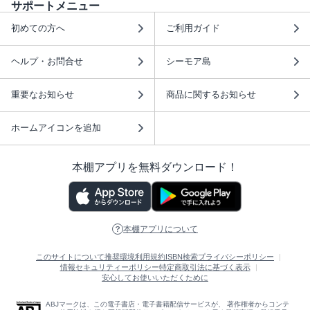
サポートメニュー
初めての方へ
ご利用ガイド
ヘルプ・お問合せ
シーモア島
重要なお知らせ
商品に関するお知らせ
ホームアイコンを追加
本棚アプリを無料ダウンロード！
本棚アプリについて
このサイトについて
推奨環境
利用規約
ISBN検索
プライバシーポリシー
情報セキュリティーポリシー
特定商取引法に基づく表示
安心してお使いいただくために
ABJマークは、この電子書店・電子書籍配信サービスが、 著作権者からコンテ