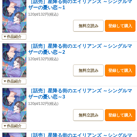
［話売］星降る街のエイリアンズ ～シングルマ
ザーの憂い恋～1
120pt/132円(税込)
無料立読み
登録して購入
作品紹介
［話売］星降る街のエイリアンズ ～シングルマ
ザーの憂い恋～2
120pt/132円(税込)
無料立読み
登録して購入
作品紹介
［話売］星降る街のエイリアンズ ～シングルマ
ザーの憂い恋～3
120pt/132円(税込)
無料立読み
登録して購入
作品紹介
［話売］星降る街のエイリアンズ ～シングルマ