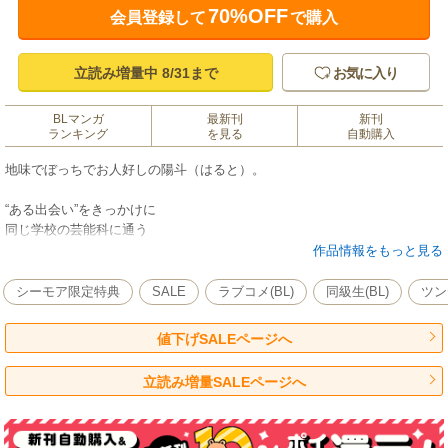
70%OFF
会員登録して
で購入
立読み増量中 8/31まで
お気に入り
BLマンガ
最新刊
新刊
ランキング
を見る
自動購入
地味でぼっちでお人好しの陽斗（はると）。
“ある出会い”をきっかけに
同じ学校の芸能科に通う
訳あり人気アイドル・辻本 鳴（つじもとなる）の
作品情報をもっと見る
〈心の声〉が聞こえるようになってしまう。
シーモア限定特典
SALE
ラブコメ(BL)
同級生(BL)
ツン
冷たい言葉とクールな態度に陽斗はタジタジ…
だけど鳴の〈心の声〉から聞こえてくるのは
値下げSALEページへ
『すげー可愛い』と甘さを含んだ声で！？
立読み増量SALEページへ
恋がだだ漏れ！！
【独占系ツンデレアイドル×健気ちょろカワDK】
そのギャップ めろきゅん過剰！！