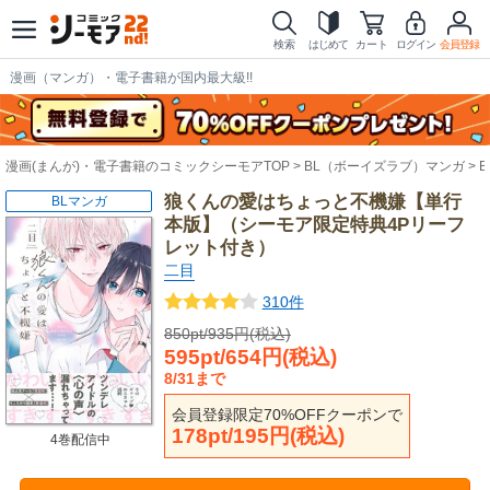
検索
はじめて
カート
ログイン
会員登録
漫画（マンガ）・電子書籍が国内最大級!!
漫画(まんが)・電子書籍のコミックシーモアTOP
BL（ボーイズラブ）マンガ
狼くんの愛はちょっと不機嫌【単行
BLマンガ
本版】（シーモア限定特典4Pリーフ
レット付き）
二目
310件
850pt/935円(税込)
595pt/654円(税込)
8/31まで
会員登録限定70%OFFクーポンで
178pt/195円(税込)
4巻配信中