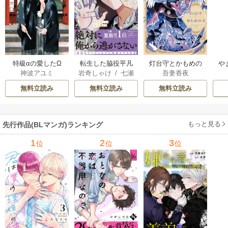
特級αの愛したΩ
転生した脇役平凡
灯台守とかもめの
や
神波アユミ
岩奇しゃけ
/
七瀬
吾妻香夜
な僕は、美形第二
子
か
おむ
王子をヤンデレに
無料立読み
無料立読み
無料立読み
してしまった【シ
ーモア限定版】
もっと見る
先行作品(BLマンガ)ランキング
1
2
3
位
位
位