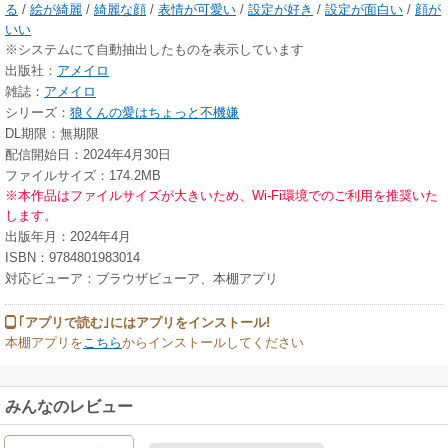
る
/
絵が綺麗
/
綺麗な顔
/
表情が可愛い
/
設定が好き
/
設定が面白い
/
顔が
いい
※システムにて自動抽出したものを表示しています
出版社：
アメイロ
雑誌：
アメイロ
シリーズ：
狼くんの愛はちょっと不機嫌
DL期限：無期限
配信開始日：2024年4月30日
ファイルサイズ：174.2MB
※本作品はファイルサイズが大きいため、Wi-Fi環境でのご利用を推奨いた
します。
出版年月：2024年4月
ISBN：9784801983014
対応ビューア：ブラウザビューア、本棚アプリ
｢アプリで読む｣にはアプリをインストール!
本棚アプリを
こちら
からインストールしてください
みんなのレビュー