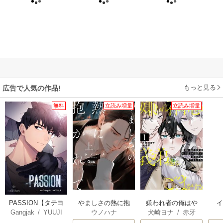
もっと見る
広告で人気の作品!
無料
立読み増量
立読み増量
PASSION【タテヨ
やましさの熱に抱
嫌われ者の俺はや
Gangjak
/
YUUJI
ウノハナ
犬崎ヨナ
/
赤牙
ミ】
かれて 【電子限定
り直しの世界で義
【
特典付き】
弟達にごまをする