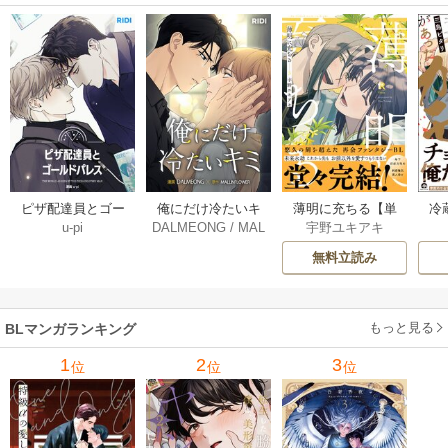
薄明に充ちる【単
冷
ピザ配達員とゴー
俺にだけ冷たいキ
宇野ユキアキ
u-pi
DALMEONG
/
MAL
行本版】 5巻
ルドパレス【タテ
ミ【タテヨミ】 34
LINFLOWER
ヨミ】 104巻
巻
無料立読み
もっと見る
BLマンガランキング
1
2
3
位
位
位