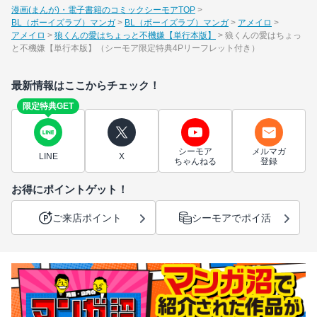
漫画(まんが)・電子書籍のコミックシーモアTOP
BL（ボーイズラブ）マンガ
BL（ボーイズラブ）マンガ
アメイロ
アメイロ
狼くんの愛はちょっと不機嫌【単行本版】
狼くんの愛はちょっ
と不機嫌【単行本版】（シーモア限定特典4Pリーフレット付き）
最新情報はここからチェック！
限定特典GET
シーモア
メルマガ
LINE
X
ちゃんねる
登録
お得にポイントゲット！
ご来店ポイント
シーモアでポイ活