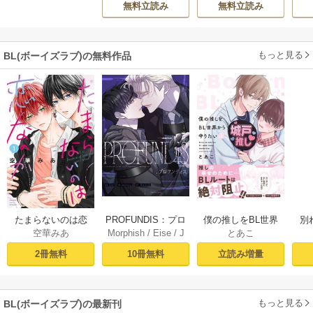
無料立読み
無料立読み
【シーモア限定
版】
もっと見る
BL(ボーイズラブ)の無料作品
PROFUNDIS：プロ
たまらないのは恋
僕の推しをBL世界
別
Morphish
/
Eise
/
J
空華みあ
とあこ
フンディス【タテ
なのか（１）【シ
から守りたい【シ
掛
aeyoung
ヨミ】1
ーモア限定特典付
ーモア限定特典付
ミ
10冊無料
2冊無料
立読み増量
き】
き電子単行本】 上
定
巻
もっと見る
BL(ボーイズラブ)の最新刊