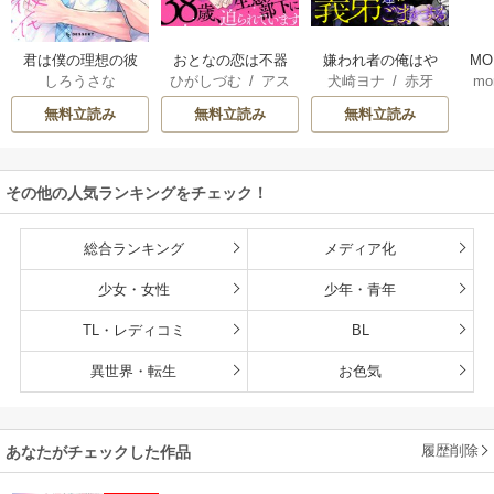
君は僕の理想の彼
おとなの恋は不器
嫌われ者の俺はや
MO
しろうさな
ひがしづむ
/
アス
犬崎ヨナ
/
赤牙
mo
氏
用なので
り直しの世界で義
U
ティル編集部
弟達にごまをする
無料立読み
無料立読み
無料立読み
（分冊版）
その他の人気ランキングをチェック！
総合ランキング
メディア化
少女・女性
少年・青年
TL・レディコミ
BL
異世界・転生
お色気
履歴削除
あなたがチェックした作品