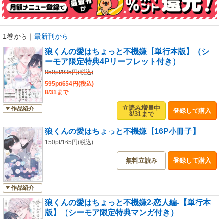
◆収録内容◆
「狼くんの愛はちょっと不機嫌」1～6話
描き下ろし3P
1巻から
｜
最新刊から
あとがき
シーモア限定特典4Pリーフレット
狼くんの愛はちょっと不機嫌【単行本版】（シ
ーモア限定特典4Pリーフレット付き）
850pt/935円(税込)
595pt/654円(税込)
8/31まで
立読み増量中
作品紹介
登録して購入
8/31まで
狼くんの愛はちょっと不機嫌【16P小冊子】
150pt/165円(税込)
無料立読み
登録して購入
作品紹介
狼くんの愛はちょっと不機嫌2-恋人編-【単行本
版】（シーモア限定特典マンガ付き）