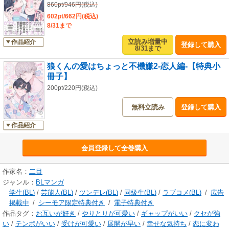
860pt/946円(税込)
602pt/662円(税込)
8/31まで
立読み増量中
作品紹介
登録して購入
8/31まで
狼くんの愛はちょっと不機嫌2-恋人編-【特典小
冊子】
200pt/220円(税込)
無料立読み
登録して購入
作品紹介
会員登録して全巻購入
作家名：
二目
ジャンル：
BLマンガ
学生(BL)
/
芸能人(BL)
/
ツンデレ(BL)
/
同級生(BL)
/
ラブコメ(BL)
/
広告
掲載中
/
シーモア限定特典付き
/
電子特典付き
作品タグ：
お互いが好き
/
やりとりが可愛い
/
ギャップがいい
/
クセが強
い
/
テンポがいい
/
受けが可愛い
/
展開が早い
/
幸せな気持ち
/
恋に変わ