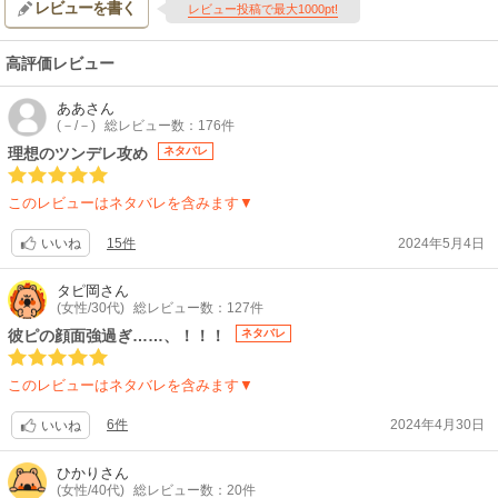
レビューを書く
レビュー投稿で最大1000pt!
高評価レビュー
ああ
さん
(－/－)
総レビュー数：176件
理想のツンデレ攻め
ネタバレ
このレビューはネタバレを含みます▼
15件
2024年5月4日
いいね
タピ岡
さん
(女性/30代)
総レビュー数：127件
彼ピの顔面強過ぎ……、！！！
ネタバレ
このレビューはネタバレを含みます▼
6件
2024年4月30日
いいね
ひかり
さん
(女性/40代)
総レビュー数：20件