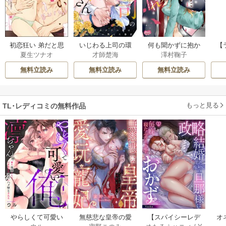
初恋狂い 弟だと思
いじわる上司の環
何も聞かずに抱か
【
夏生ツナオ
才師楚海
澤村鞠子
ってた幼なじみに
さん 憧れ上司のウ
せてくれ【単行
な
激重感情を（※カ
ラの顔は、私泣か
本】【電子限定特
りた
無料立読み
無料立読み
無料立読み
ラダで）浴びせら
せの飢えた暴君《Pi
典付】
合
れてます
nkcherie》
か
もっと見る
TL･レディコミの無料作品
やらしくて可愛い
無慈悲な皇帝の愛
【スパイシーレデ
オ