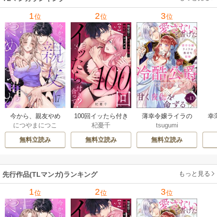
1
2
3
位
位
位
今から、親友やめ
100回イッたら付き
薄幸令嬢ライラの
幸
につやまにつこ
杞憂千
tsugumi
ようか。～腐れ縁
合って？ 無愛想な
数奇な結婚 愛さな
絶
同僚は甘い快楽で
ライバル同期の溺
いと告げた冷酷公
む
無料立読み
無料立読み
無料立読み
私を壊す～
愛絶倫セックス
爵は甘く夜伽を命
（分冊版）
ずる（分冊版）
もっと見る
先行作品(TLマンガ)ランキング
1
2
3
位
位
位