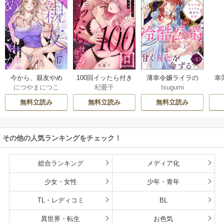
今から、親友やめ
100回イッたら付き
薄幸令嬢ライラの
幸
につやまにつこ
杞憂千
tsugumi
ようか。～腐れ縁
合って？ 無愛想な
数奇な結婚 愛さな
絶
同僚は甘い快楽で
ライバル同期の溺
いと告げた冷酷公
む
無料立読み
無料立読み
無料立読み
私を壊す～
愛絶倫セックス
爵は甘く夜伽を命
（分冊版）
ずる（分冊版）
その他の人気ランキングをチェック！
総合ランキング
メディア化
少女・女性
少年・青年
TL・レディコミ
BL
異世界・転生
お色気