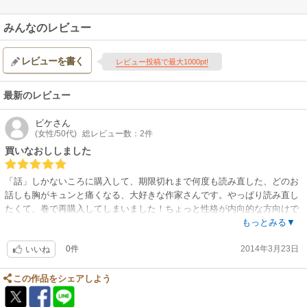
みんなのレビュー
レビューを書く
レビュー投稿で最大1000pt!
最新のレビュー
ビケ
さん
(女性/50代)
総レビュー数：2件
買いなおししました
「話」しかないころに購入して、期限切れまで何度も読み直した、どのお
話しも胸がキュンと痛くなる、大好きな作家さんです。やっぱり読み直し
たくて、巻で再購入してしまいました！ちょっと性格が内向的な方向けで
す。絵も、ダメな方はダメだと思います。私はこの方の描く男子大好きで
もっとみる▼
す。グリーンウッドが好きだったひとはいいかも!?
0件
2014年3月23日
いいね
この作品をシェアしよう