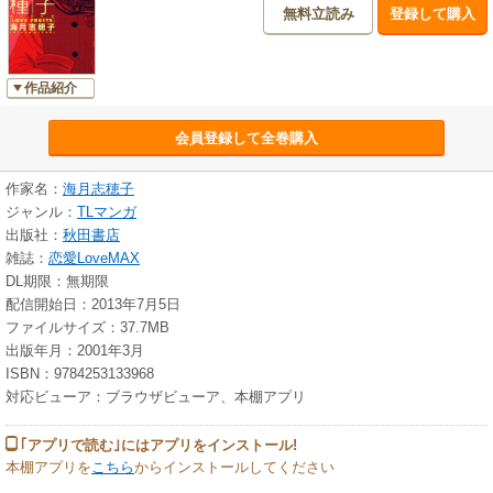
無料立読み
登録して購入
作品紹介
会員登録して全巻購入
作家名：
海月志穂子
ジャンル：
TLマンガ
出版社：
秋田書店
雑誌：
恋愛LoveMAX
DL期限：無期限
配信開始日：2013年7月5日
ファイルサイズ：37.7MB
出版年月：2001年3月
ISBN：9784253133968
対応ビューア：ブラウザビューア、本棚アプリ
｢アプリで読む｣にはアプリをインストール!
本棚アプリを
こちら
からインストールしてください