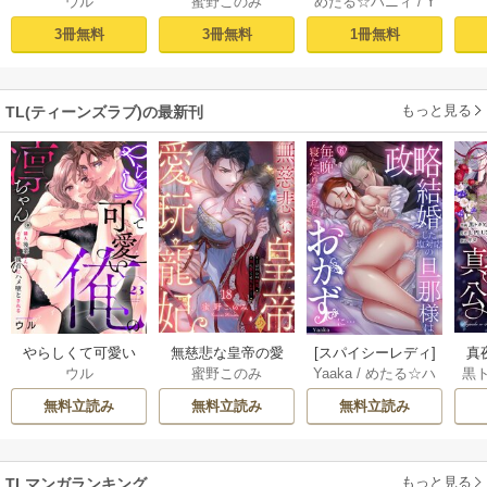
ウル
蜜野このみ
めたる☆ハニィ
/
Y
俺の凛ちゃん。～
玩寵妃―おわらぬ
ィ】政略結婚した
毎
aaka
隣人後輩くんのイ
快楽、閨に響くは
塩対応の旦那様は
す
3冊無料
3冊無料
1冊無料
キすぎた執着にハ
乱れ声― 1巻
毎晩寝たふりをし
まけ
メ堕とされる～ 1巻
た私をおかずに…
(1)
もっと見る
TL(ティーンズラブ)の最新刊
やらしくて可愛い
無慈悲な皇帝の愛
[スパイシーレディ]
真
ウル
蜜野このみ
Yaaka
/
めたる☆ハ
黒
俺の凛ちゃん。～
玩寵妃―おわらぬ
政略結婚した塩対
は(
ニィ
隣人後輩くんのイ
快楽、閨に響くは
応の旦那様は毎晩
無料立読み
無料立読み
無料立読み
キすぎた執着にハ
乱れ声― 18巻
寝たふりをした私
メ堕とされる～ 23
をおかずに… 6巻
巻
もっと見る
TLマンガランキング