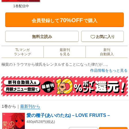
1巻配信中
70%OFF
会員登録して
で購入
無料立読み
お気に入り
TLマンガ
最新刊
新刊
ランキング
を見る
自動購入
極貧のトラウマから彼氏をレンタルすることになった律だが…。
作品情報をもっと見る
1巻から
｜
最新刊から
愛の種子(あいのたね)－LOVE FRUITS－
480pt/528円(税込)