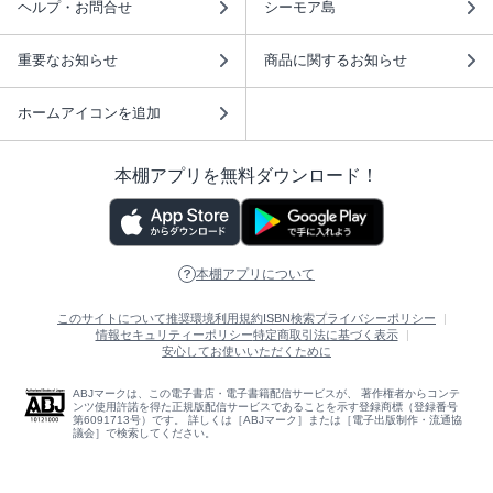
ヘルプ・お問合せ
シーモア島
重要なお知らせ
商品に関するお知らせ
ホームアイコンを追加
本棚アプリを無料ダウンロード！
本棚アプリについて
このサイトについて
推奨環境
利用規約
ISBN検索
プライバシーポリシー
情報セキュリティーポリシー
特定商取引法に基づく表示
安心してお使いいただくために
ABJマークは、この電子書店・電子書籍配信サービスが、 著作権者からコンテ
ンツ使用許諾を得た正規版配信サービスであることを示す登録商標（登録番号
第6091713号）です。 詳しくは［ABJマーク］または［電子出版制作・流通協
議会］で検索してください。
(C)NTTソルマーレ