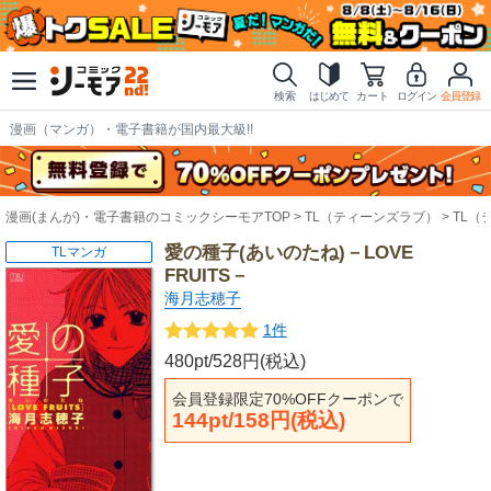
検索
はじめて
カート
ログイン
会員登録
漫画（マンガ）・電子書籍が国内最大級!!
漫画(まんが)・電子書籍のコミックシーモアTOP
TL（ティーンズラブ）
TL（
愛の種子(あいのたね)－LOVE
TLマンガ
FRUITS－
海月志穂子
1件
480pt/528円(税込)
会員登録限定70%OFFクーポンで
144pt/158円(税込)