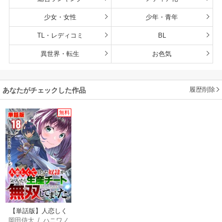
少女・女性
少年・青年
TL・レディコミ
BL
異世界・転生
お色気
履歴削除
あなたがチェックした作品
無料
【単話版】人恋しく
岡田侍大
/
ハニワノ
て買った奴隷が気づ