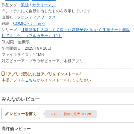
作品タグ：
孤独
/
サラリーマン
※システムにて自動抽出したものを表示しています
出版社：
フロンティアワークス
雑誌：
COMICらぐちゅう
シリーズ：
【単話版】人恋しくて買った奴隷が気づいたら生産チート無双
してました。（フルカラー）【1】
DL期限：無期限
配信開始日：2025年9月26日
ファイルサイズ：4.1MB
対応ビューア：ブラウザビューア、本棚アプリ
｢アプリで読む｣にはアプリをインストール!
本棚アプリを
こちら
からインストールしてください
みんなのレビュー
レビューを書く
レビュー投稿で最大1000pt!
高評価レビュー