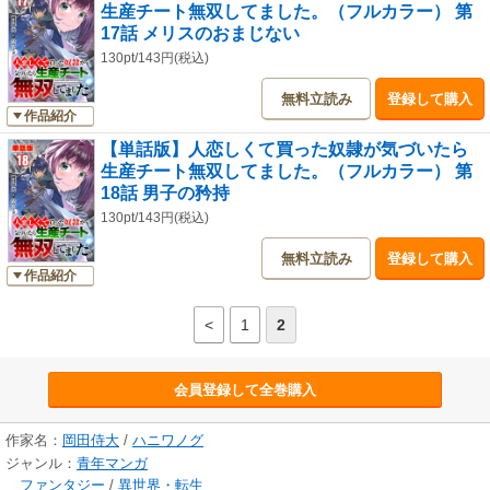
生産チート無双してました。（フルカラー） 第
17話 メリスのおまじない
130pt/143円(税込)
無料立読み
登録して購入
作品紹介
【単話版】人恋しくて買った奴隷が気づいたら
生産チート無双してました。（フルカラー） 第
18話 男子の矜持
130pt/143円(税込)
無料立読み
登録して購入
作品紹介
<
1
2
会員登録して全巻購入
作家名：
岡田侍大
/
ハニワノグ
ジャンル：
青年マンガ
ファンタジー
/
異世界・転生