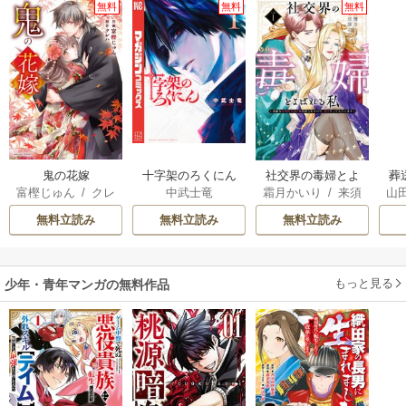
無料
無料
無料
鬼の花嫁
十字架のろくにん
社交界の毒婦とよ
葬
富樫じゅん
/
クレ
中武士竜
霜月かいり
/
来須
山
ばれる私～素敵な
ハ
みかん
辺境伯令息に腕を
無料立読み
無料立読み
無料立読み
折られたので、責
任とってもらいま
す～
もっと見る
少年・青年マンガの無料作品