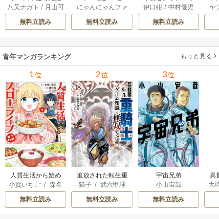
八又ナガト
/
月山可
にゃんにゃんファ
伊口紺
/
中村優児
ヤ
悪役貴族に転生し
ラーと待ち合わせ 5
也
クトリー
たので、外れスキ
巻
無料立読み
無料立読み
無料立読み
ル【テイム】を駆
使して最強を目指
してみた 7巻
もっと見る
青年マンガランキング
1
2
3
位
位
位
人質生活から始め
追放された転生重
宇宙兄弟
異
小賀いちご
/
森名
猫子
/
武六甲理
小山宙哉
大
るスローライフ
騎士はゲーム知識
は
尚
衣
/
じゃいあん
Ａ
で無双する
出
無料立読み
無料立読み
無料立読み
で
サ