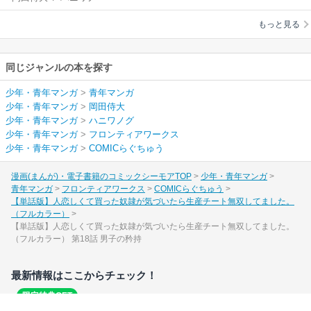
グ
いたら生産チート無
もっと見る
双してました。（フ
ルカラー）
同じジャンルの本を探す
少年・青年マンガ
>
青年マンガ
少年・青年マンガ
>
岡田侍大
少年・青年マンガ
>
ハニワノグ
少年・青年マンガ
>
フロンティアワークス
少年・青年マンガ
>
COMICらぐちゅう
漫画(まんが)・電子書籍のコミックシーモアTOP
少年・青年マンガ
青年マンガ
フロンティアワークス
COMICらぐちゅう
【単話版】人恋しくて買った奴隷が気づいたら生産チート無双してました。
（フルカラー）
【単話版】人恋しくて買った奴隷が気づいたら生産チート無双してました。
（フルカラー） 第18話 男子の矜持
最新情報はここからチェック！
限定特典GET