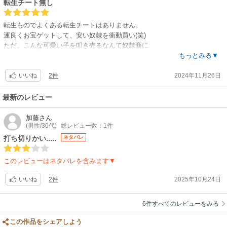
転生チート無し
転生ものでよくある転生チートはありません。
運良くお宝ゲットして、安い奴隷を衝動買い(笑)
ただ、こんな可愛い子を叩き売るなんて奴隷商に
向いてないんじゃない？(笑)
もっとみる▼
2件
2024年11月26日
いいね
最新のレビュー
加藤
さん
(男性/30代)
総レビュー数：1件
打ち切りかい.....
ネタバレ
このレビューはネタバレを含みます▼
2件
2025年10月24日
いいね
6件すべてのレビューをみる
この作品をシェアしよう