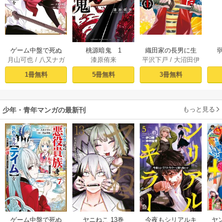
ゲーム中盤で死ぬ
桃源暗鬼 1
織田家の長男に生
月山可也
/
八又ナガ
漆原侑来
平沢下戸
/
大沼田伊
悪役貴族に転生し
まれました～戦国
ト
勢彦
/
逸見兎歌
たので、外れスキ
時代に転生したけ
1冊無料
5冊無料
3冊無料
ル【テイム】を駆
ど、死にたくない
使して最強を目指
ので改革を起こし
してみた（１）
ます～ 1
もっと見る
少年・青年マンガの最新刊
ゲーム中盤で死ぬ
ヤニねこ 13巻
今夜もシリアルキ
ヤ