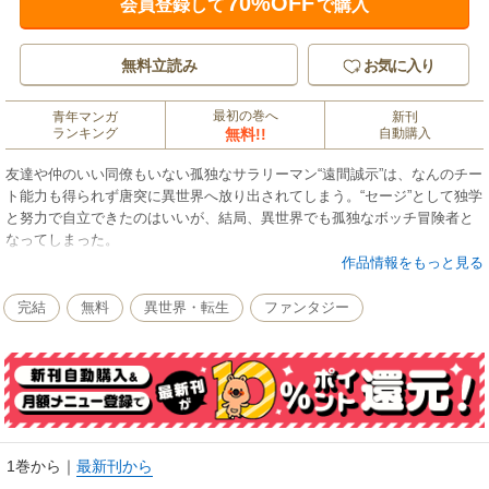
70%OFF
会員登録して
で購入
無料立読み
お気に入り
最初の巻へ
青年マンガ
新刊
ランキング
無料!!
自動購入
友達や仲のいい同僚もいない孤独なサラリーマン“遠間誠示”は、なんのチー
ト能力も得られず唐突に異世界へ放り出されてしまう。“セージ”として独学
と努力で自立できたのはいいが、結局、異世界でも孤独なボッチ冒険者と
なってしまった。
そんな中、セージは不意に手にした大金で人恋しさから奴隷“メリス”を購入
作品情報をもっと見る
する。酔った勢いにまかせた行動に一度は後悔するものの、彼女とともに
生活する中で、誰かのために生きる喜びを知る。
完結
無料
異世界・転生
ファンタジー
一方、世間に見捨てられた中でセージと出逢い、心身ともに救われたメリ
スには、世界を一変するほどの才能が秘められていて……！？
チート彼女の万全バックアップで異世界を無双？ 未体験の“脱・ボッチ”フ
ァンタジー！
1巻から
｜
最新刊から