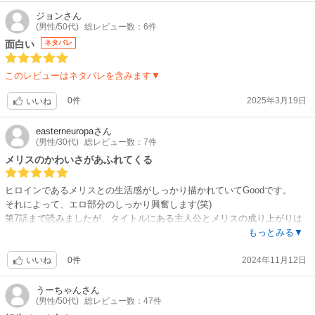
ジョン
さん
(男性/50代)
総レビュー数：6件
面白い
ネタバレ
このレビューはネタバレを含みます▼
0件
2025年3月19日
いいね
easterneuropa
さん
(男性/30代)
総レビュー数：7件
メリスのかわいさがあふれてくる
ヒロインであるメリスとの生活感がしっかり描かれていてGoodです。
それによって、エロ部分のしっかり興奮します(笑)
第7話まで読みましたが、タイトルにある主人公とメリスの成り上がりは
これからですかね。
もっとみる▼
あと、ヒロインキャラはぜひ今後増やしてほしいです！
0件
2024年11月12日
いいね
うーちゃん
さん
(男性/50代)
総レビュー数：47件