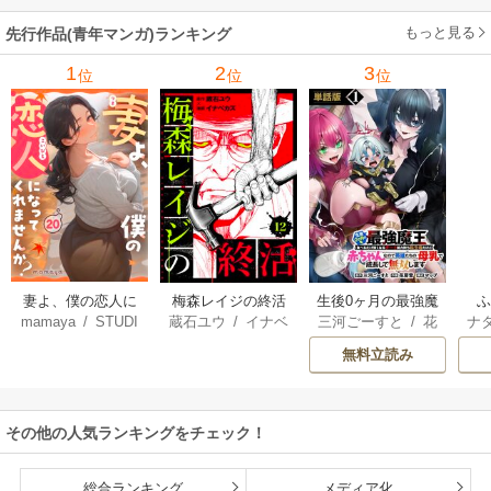
もっと見る
先行作品(青年マンガ)ランキング
1
2
3
位
位
位
妻よ、僕の恋人に
梅森レイジの終活
生後0ヶ月の最強魔
mamaya
/
STUDI
蔵石ユウ
/
イナベ
三河ごーすと
/
花
ナ
なってくれません
王 食べるだけ強
O ZOON
カズ
/
STUDIO ZO
房雪
/
マップ
核
か？
くなるチート能力
無料立読み
ON
持ち転生者だけど
赤ちゃんなので英
雄たちの母乳で成
その他の人気ランキングをチェック！
長して無双します
総合ランキング
メディア化