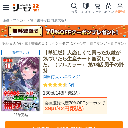
検索
はじめて
カート
ログイン
会員登録
漫画（マンガ）・電子書籍が国内最大級!!
漫画(まんが)・電子書籍のコミックシーモアTOP
少年・青年マンガ
青年マンガ
【単話版】人恋しくて買った奴隷が
青年マンガ
気づいたら生産チート無双してまし
た。（フルカラー） 第18話 男子の矜
持
岡田侍大
ハニワノグ
6件
130pt/143円(税込)
会員登録限定70%OFFクーポンで
39pt/42円(税込)
18巻完結