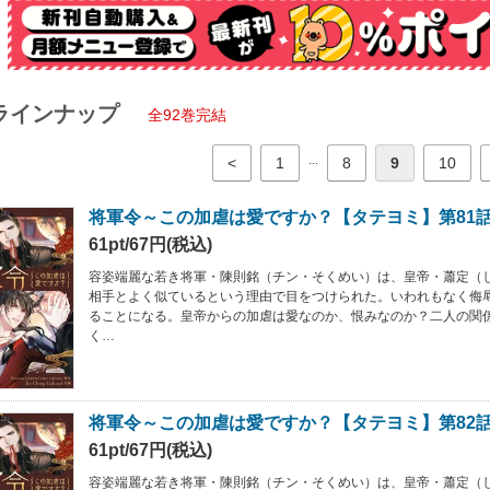
ラインナップ
全92巻完結
...
<
1
8
9
10
将軍令～この加虐は愛ですか？【タテヨミ】第81
61pt/67円(税込)
容姿端麗な若き将軍・陳則銘（チン・そくめい）は、皇帝・蕭定（
相手とよく似ているという理由で目をつけられた。いわれもなく侮
ることになる。皇帝からの加虐は愛なのか、恨みなのか？二人の関
く…
将軍令～この加虐は愛ですか？【タテヨミ】第82
61pt/67円(税込)
容姿端麗な若き将軍・陳則銘（チン・そくめい）は、皇帝・蕭定（