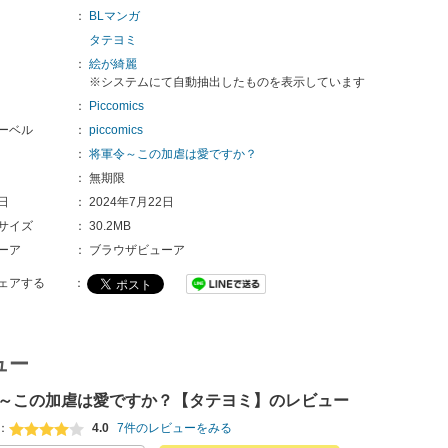
：
BLマンガ
タテヨミ
：
絵が綺麗
※システムにて自動抽出したものを表示しています
：
Piccomics
ーベル
：
piccomics
：
将軍令～この加虐は愛ですか？
：
無期限
日
：
2024年7月22日
サイズ
：
30.2MB
ーア
：
ブラウザビューア
ェアする
：
ュー
～この加虐は愛ですか？【タテヨミ】のレビュー
：
4.0
7件のレビューをみる