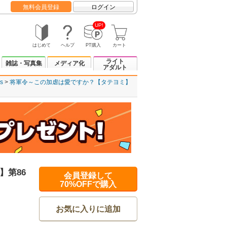
無料会員登録
ログイン
UP!
はじめて
ヘルプ
PT購入
カート
ライト
雑誌・写真集
メディア化
アダルト
s
将軍令～この加虐は愛ですか？【タテヨミ】
】第86
会員登録して
70%OFFで購入
お気に入りに追加