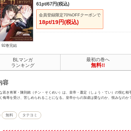
61pt/67円(税込)
会員登録限定70%OFFクーポンで
18pt/19円(税込)
92巻完結
最初の巻へ
BLマンガ
無料!!
ランキング
内容
な若き将軍・陳則銘（チン・そくめい）は、皇帝・蕭定（しょう・てい）の恨む相
く侮辱を受け、苦しめられることになる。皇帝からの加虐は愛なのか、恨みなのか
無料
タテヨミ