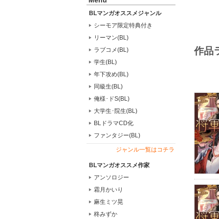
Menu
BLマンガオススメジャンル
シーモア限定特典付き
リーマン(BL)
作品
ラブコメ(BL)
学生(BL)
年下攻め(BL)
同級生(BL)
俺様･ドS(BL)
大学生･院生(BL)
BLドラマCD化
ファンタジー(BL)
ジャンル一覧はコチラ
BLマンガオススメ作家
アンソロジー
霜月かいり
麻生ミツ晃
柊みずか