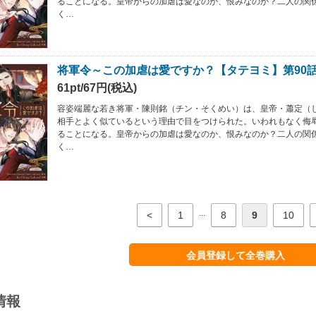
ることになる。皇帝からの加虐は愛なのか、恨みなのか？二人の関
く…
将軍令～この加虐は愛ですか？【タテヨミ】第90
61pt/67円(税込)
容姿端麗な若き将軍・陳則銘（チン・そくめい）は、皇帝・蕭定（
相手とよく似ているという理由で目をつけられた。いわれもなく侮
ることになる。皇帝からの加虐は愛なのか、恨みなのか？二人の関
く…
...
<
1
8
9
10
会員登録して全巻購入
情報