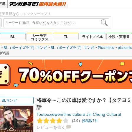
ア島
電子書籍ならコミックシーモア！
シーモア
BL
TL
ライトノベル
小説・実用書
コミックス
BL（ボーイズラブ）マンガ
BL（ボーイズラブ）マンガ
Piccomics
piccomic
86話
将軍令～この加虐は愛ですか？【タテヨミ
BLマンガ
話
Toutouxiewen/time culture
Jin Cheng Cultural
（4.0）
投稿数7件
レビューを書く