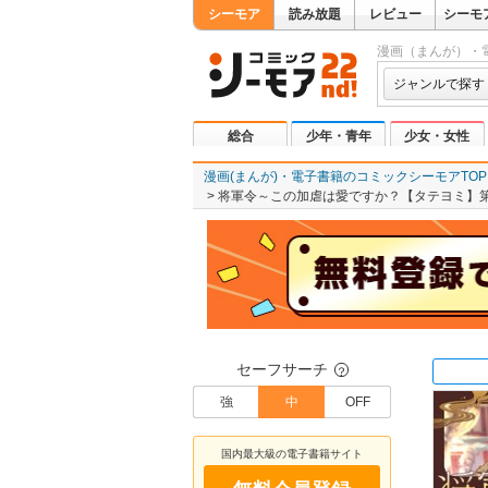
シーモア
読み放題
レビュー
シーモ
漫画（まんが）・
ジャンルで探す
総合
少年・青年
少女・女性
漫画(まんが)・電子書籍のコミックシーモアTOP
将軍令～この加虐は愛ですか？【タテヨミ】第
セーフサーチ
？
強
中
OFF
国内最大級の電子書籍サイト