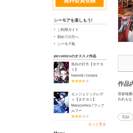
無料会員登録
シーモアを楽しもう!
ご利用ガイド
初めての方へ
シーモア島
piccomicsのオススメ作品
告白の行方【タテヨ
ミ】
haenok / cooara
作品
容姿端麗
エンジェリックレデ
われもな
ィ【タテヨミ】
Marucomics / ワッフ
ルフー
完結
もっと見る