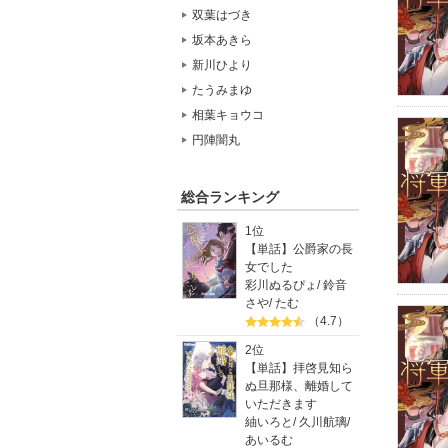
双葉はづき
坂本あきら
新川ひより
たうみまゆ
相葉キョウコ
円陣闇丸
総合ランキング
1位
【単話】公爵家の長
女でした
彩川ぬるぴょ
/
鈴音
さや
/
たむ
（4.7）
2位
【単話】拝啓見知ら
ぬ旦那様、離婚して
いただきます
紬いろと
/
久川航璃
/
あいるむ