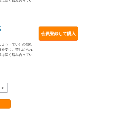
係は深く絡み合ってい
話
会員登録して購入
しょう・てい）の恨む
辱を受け、苦しめられ
係は深く絡み合ってい
>