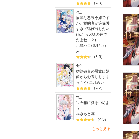
（4.3）
3位
病弱な悪役令嬢です
が、婚約者が過保護
すぎて逃げ出したい
(私たち犬猿の仲でし
たよね！？)
小箱ハコ
/
沢野いず
み
（3.5）
4位
婚約破棄の悪意は娼
館からお返しします
うもう
/
皐月めい
（4.2）
5位
宝石箱に愛をつめよ
う
みきもと凜
（4.5）
もっと見る