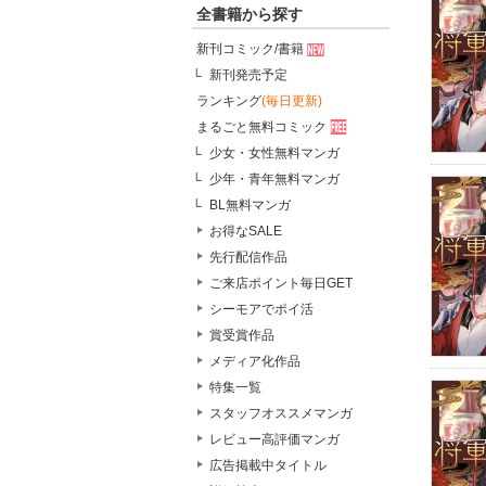
全書籍から探す
新刊コミック/書籍
新刊発売予定
ランキング
(毎日更新)
まるごと無料コミック
少女・女性無料マンガ
少年・青年無料マンガ
BL無料マンガ
お得なSALE
先行配信作品
ご来店ポイント毎日GET
シーモアでポイ活
賞受賞作品
メディア化作品
特集一覧
スタッフオススメマンガ
レビュー高評価マンガ
広告掲載中タイトル