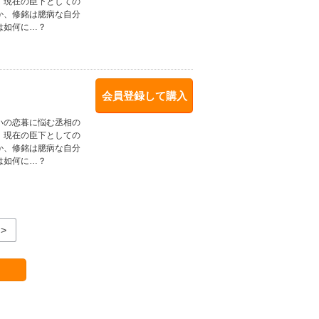
、現在の臣下としての
か、修銘は臆病な自分
は如何に…？
会員登録して購入
いの恋暮に悩む丞相の
、現在の臣下としての
か、修銘は臆病な自分
は如何に…？
>