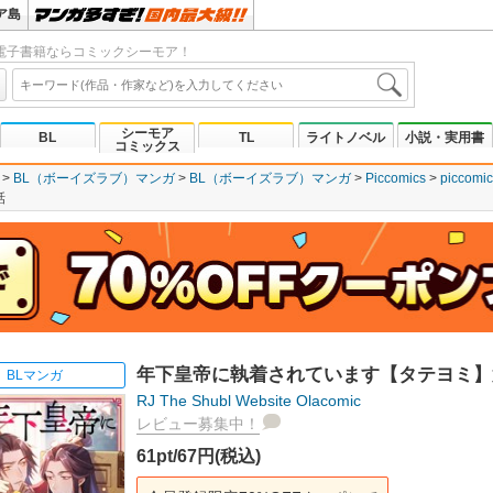
ア島
電子書籍ならコミックシーモア！
シーモア
BL
TL
ライトノベル
小説・実用書
コミックス
BL（ボーイズラブ）マンガ
BL（ボーイズラブ）マンガ
Piccomics
piccomic
話
年下皇帝に執着されています【タテヨミ】
BLマンガ
RJ
The Shubl Website
Olacomic
レビュー募集中！
61pt/67円(税込)