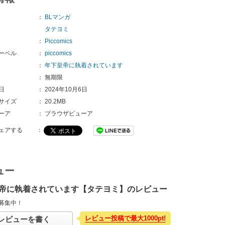
：
BLマンガ
タテヨミ
：
Piccomics
ーベル
：
piccomics
：
年下皇帝に執着されています
：
無期限
日
：
2024年10月6日
サイズ
：
20.2MB
ーア
：
ブラウザビューア
ェアする
：
ュー
帝に執着されています【タテヨミ】のレビュー
募集中！
レビュー投稿で最大1000pt!
レビューを書く