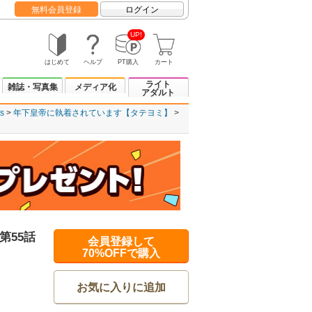
無料会員登録
ログイン
UP!
はじめて
ヘルプ
PT購入
カート
ライト
雑誌・写真集
メディア化
アダルト
s
年下皇帝に執着されています【タテヨミ】
第55話
会員登録して
70%OFFで購入
お気に入りに追加