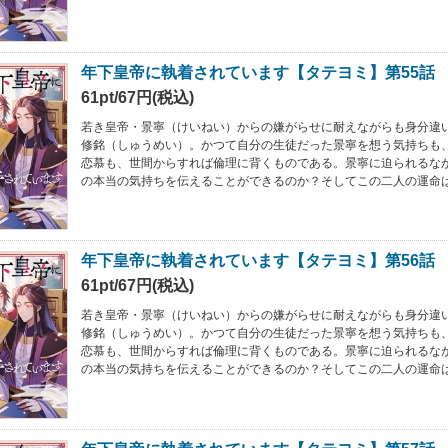
年下皇帝に執着されています【タテヨミ】第55話
61pt/67円(税込)
若き皇帝・景寧（けいねい）からの嫌がらせに耐えながらも身分違
修銘（しゅうめい）。かつて自分の生徒だった景寧を想う気持ちも
恋慕も、世間からすれば倫理に背くものである。景寧に迫られるな
の本当の気持ちを伝えることができるのか？そしてこの二人の運命
年下皇帝に執着されています【タテヨミ】第56話
61pt/67円(税込)
若き皇帝・景寧（けいねい）からの嫌がらせに耐えながらも身分違
修銘（しゅうめい）。かつて自分の生徒だった景寧を想う気持ちも
恋慕も、世間からすれば倫理に背くものである。景寧に迫られるな
の本当の気持ちを伝えることができるのか？そしてこの二人の運命