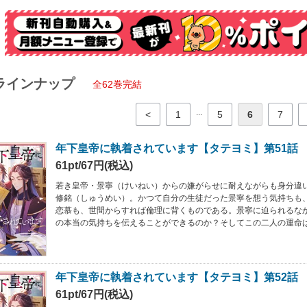
ラインナップ
全62巻完結
...
<
1
5
6
7
年下皇帝に執着されています【タテヨミ】第51話
61pt/67円(税込)
若き皇帝・景寧（けいねい）からの嫌がらせに耐えながらも身分違
修銘（しゅうめい）。かつて自分の生徒だった景寧を想う気持ちも
恋慕も、世間からすれば倫理に背くものである。景寧に迫られるな
の本当の気持ちを伝えることができるのか？そしてこの二人の運命
年下皇帝に執着されています【タテヨミ】第52話
61pt/67円(税込)