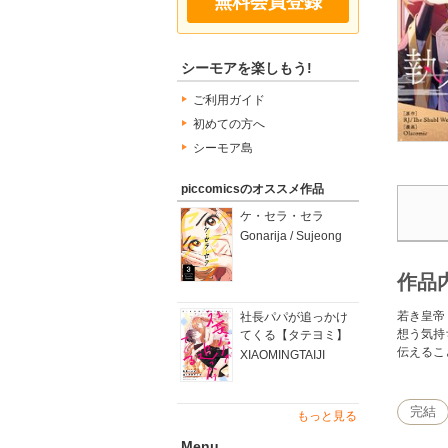
無料会員登録
シーモアを楽しもう!
ご利用ガイド
初めての方へ
シーモア島
piccomicsのオススメ作品
ケ・セラ・セラ
Gonarija / Sujeong
作品
若き皇帝
社長パパが追っかけ
想う気持
てくる【タテヨミ】
伝えるこ
XIAOMINGTAIJI
完結
もっと見る
Menu