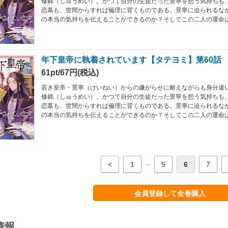
修銘（しゅうめい）。かつて自分の生徒だった景寧を想う気持ちも
恋慕も、世間からすれば倫理に背くものである。景寧に迫られるな
の本当の気持ちを伝えることができるのか？そしてこの二人の運命
年下皇帝に執着されています【タテヨミ】第60話
61pt/67円(税込)
若き皇帝・景寧（けいねい）からの嫌がらせに耐えながらも身分違
修銘（しゅうめい）。かつて自分の生徒だった景寧を想う気持ちも
恋慕も、世間からすれば倫理に背くものである。景寧に迫られるな
の本当の気持ちを伝えることができるのか？そしてこの二人の運命
...
<
1
5
6
7
会員登録して全巻購入
情報