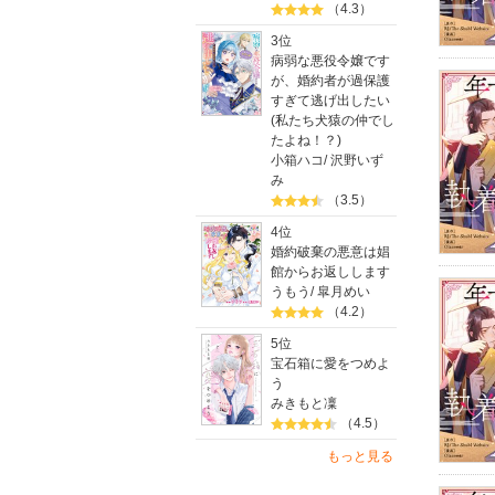
（4.3）
3位
病弱な悪役令嬢です
が、婚約者が過保護
すぎて逃げ出したい
(私たち犬猿の仲でし
たよね！？)
小箱ハコ
/
沢野いず
み
（3.5）
4位
婚約破棄の悪意は娼
館からお返しします
うもう
/
皐月めい
（4.2）
5位
宝石箱に愛をつめよ
う
みきもと凜
（4.5）
もっと見る