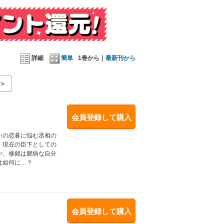
詳細
簡単
1巻から｜
最新刊から
>
会員登録して購入
いの恋暮に悩む丞相の
、現在の臣下としての
か、修銘は臆病な自分
は如何に…？
会員登録して購入