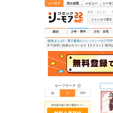
シーモア
読み放題
レビュー
シーモ
漫画（まんが）・
ジャンルで探す
総合
少年・青年
少女・女性
漫画(まんが)・電子書籍のコミックシーモアTOP
年下皇帝に執着されています【タテヨミ】第55
セーフサーチ
？
強
中
OFF
国内最大級の電子書籍サイト