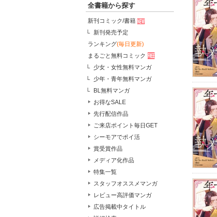
全書籍から探す
新刊コミック/書籍
新刊発売予定
ランキング
(毎日更新)
まるごと無料コミック
少女・女性無料マンガ
少年・青年無料マンガ
BL無料マンガ
お得なSALE
先行配信作品
ご来店ポイント毎日GET
シーモアでポイ活
賞受賞作品
メディア化作品
特集一覧
スタッフオススメマンガ
レビュー高評価マンガ
広告掲載中タイトル