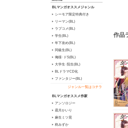
BLマンガオススメジャンル
シーモア限定特典付き
リーマン(BL)
ラブコメ(BL)
作品
学生(BL)
年下攻め(BL)
同級生(BL)
俺様･ドS(BL)
大学生･院生(BL)
BLドラマCD化
ファンタジー(BL)
ジャンル一覧はコチラ
BLマンガオススメ作家
アンソロジー
霜月かいり
麻生ミツ晃
柊みずか