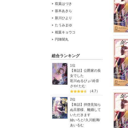
双葉はづき
坂本あきら
新川ひより
たうみまゆ
相葉キョウコ
円陣闇丸
総合ランキング
1位
【単話】公爵家の長
女でした
彩川ぬるぴょ
/
鈴音
さや
/
たむ
（4.7）
2位
【単話】拝啓見知ら
ぬ旦那様、離婚して
いただきます
紬いろと
/
久川航璃
/
あいるむ