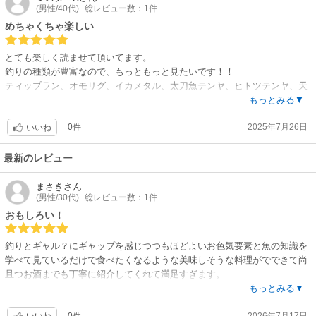
(男性/40代)
総レビュー数：1件
めちゃくちゃ楽しい
とても楽しく読ませて頂いてます。
釣りの種類が豊富なので、もっともっと見たいです！！
ティップラン、オモリグ、イカメタル、太刀魚テンヤ、ヒトツテンヤ、天
秤、、などなど
もっとみる▼
これからも応援します！
0件
2025年7月26日
いいね
最新のレビュー
まさき
さん
(男性/30代)
総レビュー数：1件
おもしろい！
釣りとギャル？にギャップを感じつつもほどよいお色気要素と魚の知識を
学べて見ているだけで食べたくなるような美味しそうな料理がでできて尚
且つお酒までも丁寧に紹介してくれて満足すぎます。
はやく次の話が読みたいです。
もっとみる▼
ちなみに部長推しです笑
0件
2026年7月17日