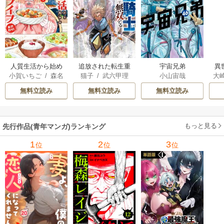
人質生活から始め
追放された転生重
宇宙兄弟
異
小賀いちご
/
森名
猫子
/
武六甲理
小山宙哉
大
るスローライフ
騎士はゲーム知識
は
尚
衣
/
じゃいあん
Ａ
で無双する
出
無料立読み
無料立読み
無料立読み
で
サ
もっと見る
先行作品(青年マンガ)ランキング
1
2
3
位
位
位