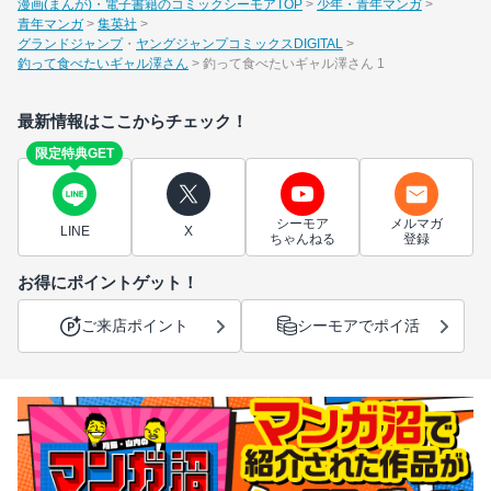
漫画(まんが)・電子書籍のコミックシーモアTOP
少年・青年マンガ
青年マンガ
集英社
グランドジャンプ
ヤングジャンプコミックスDIGITAL
釣って食べたいギャル澤さん
釣って食べたいギャル澤さん 1
最新情報はここからチェック！
限定特典GET
シーモア
メルマガ
LINE
X
ちゃんねる
登録
お得にポイントゲット！
ご来店ポイント
シーモアでポイ活