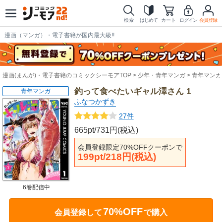
検索
はじめて
カート
ログイン
会員登録
漫画（マンガ）・電子書籍が国内最大級!!
漫画(まんが)・電子書籍のコミックシーモアTOP
少年・青年マンガ
青年マンガ
釣って食べたいギャル澤さん 1
青年マンガ
ふなつかずき
27件
665pt/731円(税込)
会員登録限定70%OFFクーポンで
199pt/218円(税込)
6巻配信中
70%OFF
会員登録して
で購入