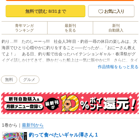
無料で読む 8/31まで
お気に入り
青年マンガ
最新刊
新刊
ランキング
を見る
自動購入
釣り…!!! たのしーーっ!!! 社会人3年目・釣谷一尋の休日の楽しみは、大
海原でひとり心穏やかに釣りをすること――だったが…「おにーさん教え
てよ！」 ある日、釣り船で出会ったハイテンションギャル・春澤祭がグ
イグイ話しかけてきて、静かだった船上は一気に賑やかに!! さらに、タイ
釣り中のハプニングにより弱みを握られてしまった釣谷くんは、“ギャル澤
作品情報をもっと見る
さん”に魚の捌き方や料理を教える約束をさせられてしまい…!? 美味しい
魚料理と、相性抜群のお酒も必見!! 爆釣必至の入れ食い釣りグルメコメデ
無料
グルメ
ィ、開幕!!
1巻から
｜
最新刊から
釣って食べたいギャル澤さん 1