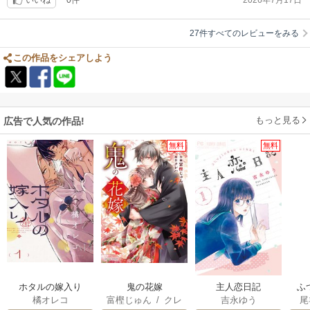
いいね
27件すべてのレビューをみる
この作品をシェアしよう
もっと見る
広告で人気の作品!
無料
無料
ホタルの嫁入り
鬼の花嫁
主人恋日記
ふ
橘オレコ
富樫じゅん
/
クレ
吉永ゆう
尾
は