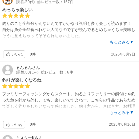
(男性/30代)
総レビュー数：157件
めっちゃ楽しい
釣りのこと全然分かんないんですがかなり説明も多く楽しく読めます！
自分は魚介全然食べれない人間なのですが読んでるとめちゃくちゃ美味し
そうに見えちゃってそそられちゃいました。
釣谷くんとギャル澤さんの関係がどう進んでいくのかも楽しみなところで
もっとみる▼
す！！
0件
2026年3月9日
いいね
るんるん
さん
(男性/60代～)
総レビュー数：6件
釣りが楽しくなるね
ファミリーフィッシングからスタート。釣るよりファミリーの餌付けや釣
った魚を針から外し。でも、楽しいですよねー。こちらの作品であらため
て楽しく釣りをしたいなって感じました。釣り方から、さばき方、お料理
まで良き参考書です。これからも楽しみしてます。
もっとみる▼
0件
2025年6月16日
いいね
ミスターK
さん