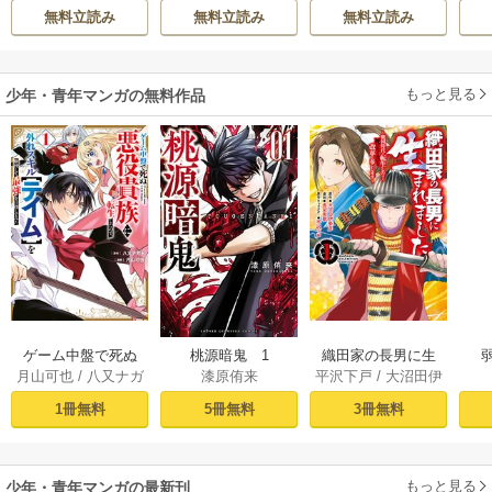
ハ
雛
無料立読み
無料立読み
無料立読み
もっと見る
少年・青年マンガの無料作品
ゲーム中盤で死ぬ
桃源暗鬼 1
織田家の長男に生
月山可也
/
八又ナガ
漆原侑来
平沢下戸
/
大沼田伊
悪役貴族に転生し
まれました～戦国
ト
勢彦
/
逸見兎歌
たので、外れスキ
時代に転生したけ
1冊無料
5冊無料
3冊無料
ル【テイム】を駆
ど、死にたくない
使して最強を目指
ので改革を起こし
してみた（１）
ます～ 1
もっと見る
少年・青年マンガの最新刊