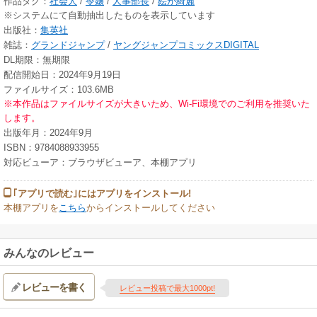
作品タグ：
社会人
/
令嬢
/
人事部長
/
絵が綺麗
※システムにて自動抽出したものを表示しています
出版社：
集英社
雑誌：
グランドジャンプ
/
ヤングジャンプコミックスDIGITAL
DL期限：無期限
配信開始日：2024年9月19日
ファイルサイズ：103.6MB
※本作品はファイルサイズが大きいため、Wi-Fi環境でのご利用を推奨いた
します。
出版年月：2024年9月
ISBN：9784088933955
対応ビューア：ブラウザビューア、本棚アプリ
｢アプリで読む｣にはアプリをインストール!
本棚アプリを
こちら
からインストールしてください
みんなのレビュー
レビューを書く
レビュー投稿で最大1000pt!