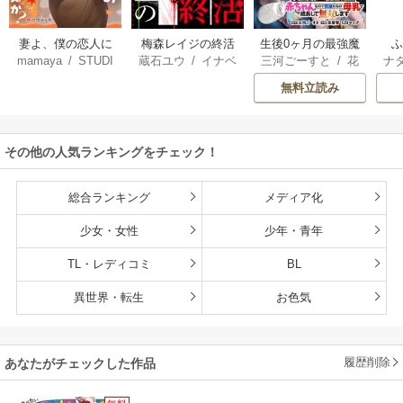
妻よ、僕の恋人に
梅森レイジの終活
生後0ヶ月の最強魔
mamaya
/
STUDI
蔵石ユウ
/
イナベ
三河ごーすと
/
花
ナ
なってくれません
王 食べるだけ強
O ZOON
カズ
/
STUDIO ZO
房雪
/
マップ
核
か？
くなるチート能力
無料立読み
ON
持ち転生者だけど
赤ちゃんなので英
雄たちの母乳で成
その他の人気ランキングをチェック！
長して無双します
総合ランキング
メディア化
少女・女性
少年・青年
TL・レディコミ
BL
異世界・転生
お色気
履歴削除
あなたがチェックした作品