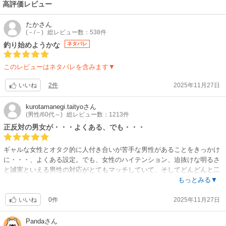
高評価レビュー
たか
さん
(－/－)
総レビュー数：538件
釣り始めようかな
ネタバレ
このレビューはネタバレを含みます▼
2件
2025年11月27日
いいね
kurotamanegi.taityo
さん
(男性/60代～)
総レビュー数：1213件
正反対の男女が・・・よくある、でも・・・
ギャルな女性とオタク的に人付き合いが苦手な男性があることをきっかけ
に・・・、よくある設定。でも、女性のハイテンション、迫抜けな明るさ
と誠実といえる男性の対応がとてもマッチしていて、そしてどんどんと二
人の仲がはまっていくのも、ライバル？がでてきたりも、明るくどんどん
もっとみる▼
進んで、その他の登場人物もなかなか味わい深く・・・ジメジメ感もなく
0件
2025年11月27日
とにかく面白い作品。ところで、社長と部長の顔の区別がつかないのです
いいね
が・・・。
Panda
さん