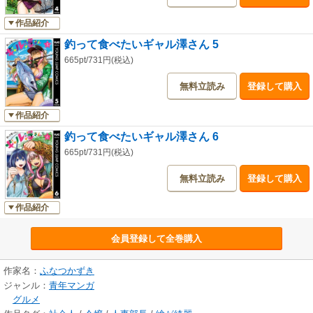
作品紹介
釣って食べたいギャル澤さん 5
665pt/731円(税込)
無料立読み
登録して購入
作品紹介
釣って食べたいギャル澤さん 6
665pt/731円(税込)
無料立読み
登録して購入
作品紹介
会員登録して全巻購入
作家名：
ふなつかずき
ジャンル：
青年マンガ
グルメ