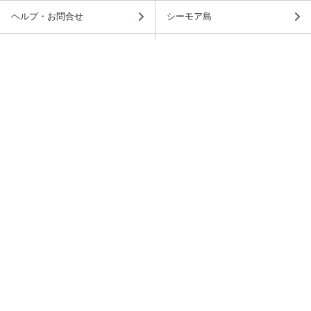
ヘルプ・お問合せ
シーモア島
重要なお知らせ
商品に関するお知らせ
ホームアイコンを追加
本棚アプリを無料ダウンロード！
本棚アプリについて
このサイトについて
推奨環境
利用規約
ISBN検索
プライバシーポリシー
情報セキュリティーポリシー
特定商取引法に基づく表示
安心してお使いいただくために
ABJマークは、この電子書店・電子書籍配信サービスが、 著作権者からコンテ
ンツ使用許諾を得た正規版配信サービスであることを示す登録商標（登録番号
第6091713号）です。 詳しくは［ABJマーク］または［電子出版制作・流通協
議会］で検索してください。
(C)NTTソルマーレ