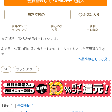
70%OFF
会員登録して
で購入
無料立読み
お気に入り
青年マンガ
最初の巻
新刊
ランキング
を見る
自動購入
※第45話、第46話が収録されています。
ある日、佐藤の目の前に出力されたのは、もっちりとした不思議な生き
物。
『プリンタニア・ニッポン』として新種登録された「それ」と暮らすこと
作品情報をもっと見る
に。
SF
ファンタジー
1巻から
｜
最新刊から