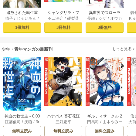
追放された転生重
シャングリラ・フ
異世界でスローラ
骸
猫子
/
じゃいあん
/
不二涼介
/
硬梨菜
長頼
/
シゲ
/
オウカ
Ｋ
騎士はゲーム知識
ロンティア（１）
イフを（願望） 1
異
武六甲理衣
で無双する（１）
～クソゲーハン
1冊無料
3冊無料
3冊無料
ター、神ゲーに挑
まんとす～
もっと見る
少年・青年マンガの最新刊
神血の救世主～0.00
ハナバス 苔石花江
ギルティサークル 2
信
江藤俊司
/
疾狼
/
3r
三好宏平
門馬司
/
山本やみー
大
000001％を引き当
のバスケ論 7巻
1巻
に
d Ie
/
Studio No.9
て最強へ～【電子
で
無料立読み
無料立読み
無料立読み
書籍特典付】 22巻
ギ