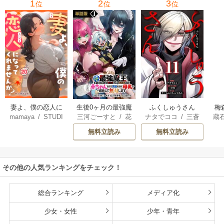
1
2
3
位
位
位
妻よ、僕の恋人に
生後0ヶ月の最強魔
ふくしゅうさん
梅
mamaya
/
STUDI
三河ごーすと
/
花
ナタでココ
/
三蒼
蔵
なってくれません
王 食べるだけ強
O ZOON
房雪
/
マップ
核
/
チームふくし
カ
か？
くなるチート能力
無料立読み
無料立読み
ゅうさん
持ち転生者だけど
赤ちゃんなので英
雄たちの母乳で成
その他の人気ランキングをチェック！
長して無双します
総合ランキング
メディア化
少女・女性
少年・青年