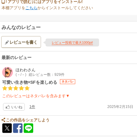
｢アプリで読む｣にはアプリをインストール!
本棚アプリを
こちら
からインストールしてください
みんなのレビュー
レビューを書く
レビュー投稿で最大1000pt!
最新のレビュー
ほわわ
さん
(－/－)
総レビュー数：929件
可愛い生き物×SFを楽しめる
ネタバレ
このレビューはネタバレを含みます▼
1件
2025年2月15日
いいね
この作品をシェアしよう