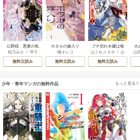
公爵様、悪妻の私
ホタルの嫁入り
ブチ切れ令嬢は報
火
桜乃みか
/
琴子
橘オレコ
はぐれメタボ
/
お
山
はもう放っておい
復を誓いました。
人
おのいも
/
昌未
てください
間
無料立読み
無料立読み
無料立読み
溺
もっと見る
少年・青年マンガの無料作品