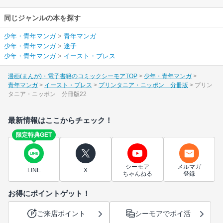
同じジャンルの本を探す
少年・青年マンガ
>
青年マンガ
少年・青年マンガ
>
迷子
少年・青年マンガ
>
イースト・プレス
漫画(まんが)・電子書籍のコミックシーモアTOP
少年・青年マンガ
青年マンガ
イースト・プレス
プリンタニア・ニッポン 分冊版
プリン
タニア・ニッポン 分冊版22
最新情報はここからチェック！
限定特典GET
シーモア
メルマガ
LINE
X
ちゃんねる
登録
お得にポイントゲット！
ご来店ポイント
シーモアでポイ活