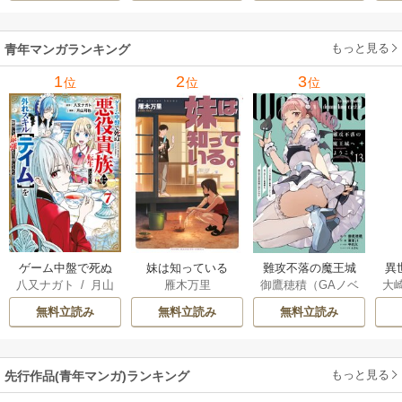
ャ
の
もっと見る
青年マンガランキング
れ
メ
1
2
3
位
位
位
ぁ
ゲーム中盤で死ぬ
妹は知っている
難攻不落の魔王城
異
八又ナガト
/
月山
雁木万里
御鷹穂積（GAノベ
大
悪役貴族に転生し
へようこそ～デバ
は
可也
ル／SBクリエイテ
Ａ
たので、外れスキ
フは不要と勇者パ
出
無料立読み
無料立読み
無料立読み
ィブ刊）
/
蚕堂j1
ル【テイム】を駆
ーティーを追い出
で
/
弓取葵
/
平石
使して最強を目指
された黒魔導士、
サ
六
/
ユウヒ
してみた
魔王軍の最高幹部
もっと見る
先行作品(青年マンガ)ランキング
に迎えられる～