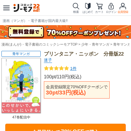
検索
はじめて
カート
ログイン
会員登録
漫画（マンガ）・電子書籍が国内最大級!!
漫画(まんが)・電子書籍のコミックシーモアTOP
少年・青年マンガ
青年マンガ
プリンタニア・ニッポン 分冊版22
青年マンガ
迷子
1件
100pt/110円(税込)
会員登録限定70%OFFクーポンで
30pt/33円(税込)
47巻配信中