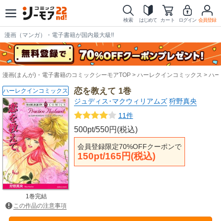
検索
はじめて
カート
ログイン
会員登録
漫画（マンガ）・電子書籍が国内最大級!!
漫画(まんが)・電子書籍のコミックシーモアTOP
ハーレクインコミックス
ハー
恋を教えて 1巻
ハーレクインコミックス
ジュディス･マクウィリアムズ
狩野真央
11件
500pt/550円(税込)
会員登録限定70%OFFクーポンで
150pt/165円(税込)
1巻完結
この作品の注意事項