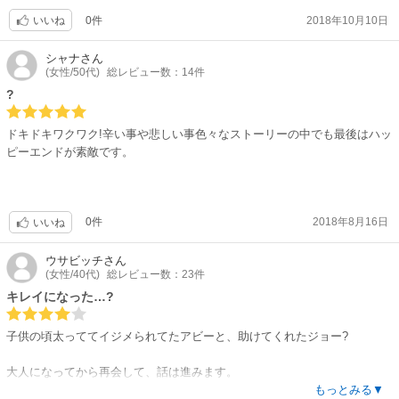
ロインだった。ただ、友達として、確かで心強い味方だった、周りが彼ら
0件
2018年10月10日
いいね
を受け入れなくても、二人で学校時代手を取り合って生きてきた、何者に
も替えがたい、冷たい社会に対する戦友みたいなもの。
シャナ
さん
(女性/50代)
総レビュー数：14件
互いにこんなに大事な友だったのに、再会したら異性として見てしまっ
?
た。
ドキドキワクワク!辛い事や悲しい事色々なストーリーの中でも最後はハッ
幼友達が恋愛対象に変わるときの定番の心情展開が、復讐やら家族問題、
ピーエンドが素敵です。
ヒロインの低い自己評価など挟んで複線走行ストーリー。
狩野先生の男性は服装も好きで、少しなまめかしく、しなやかなのだけど
前面に押し出して来ない男性性を、柔らかい服が覆っている気がしてしま
う。
0件
2018年8月16日
いいね
復讐してみて虚しさ残る、という筋立てとしないで(結局は着地的に同じだ
ウサビッチ
さん
けれど)、愛情選択の清々しさがまた良い！
(女性/40代)
総レビュー数：23件
キレイになった…?
14頁目、ジョーの二度目の全身像、バランスが悪い。そこが何とも、いく
らロングショットでも、残念なコマ。
子供の頃太っててイジメられてたアビーと、助けてくれたジョー?
初登場時の、お遊び恋人とのキスシーンが良かっただけに、あれは勿体無
かった。
大人になってから再会して、話は進みます。
王道的なお話ですね?太ってたアビーが痩せてキレイに、ジョーもプレイ
もっとみる▼
78頁も時間がなかったのかなぁ、という印象。