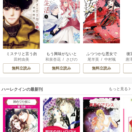
ミステリと言う勿
もう興味がないと
ふつつかな悪女で
後
田村由美
和泉杏花
/
さびの
尾羊英
/
中村颯
唐
れ
離婚された令嬢の
はございますが ～
は
ぶち
希
/
ゆき哉
意外と楽しい新生
雛宮蝶鼠とりかえ
無料立読み
無料立読み
無料立読み
活
伝～
もっと見る
ハーレクインの最新刊