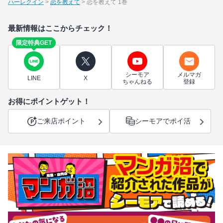
ハーレクイン
恋を教えて
恋を教えて 1巻
最新情報はここからチェック！
限定特典GET
シーモア
メルマガ
LINE
X
ちゃんねる
登録
お得にポイントゲット！
ご来店ポイント
シーモアでポイ活