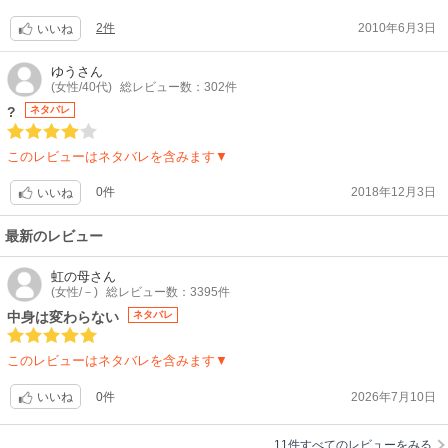
ボーイなハンサムになってて、お互い意識し初めて…?
絵柄が少しだけぶれるように感じる。
2件
2010年6月3日
いいね
4.5と思って欲しい。
絵もキレイだったし、話の内容も落ち着いて見ることが出来ました?買っ
ゆう
さん
(女性/40代)
総レビュー数：302件
て損なしだと思いますよ✨
?
ネタバレ
このレビューはネタバレを含みます▼
0件
2018年12月3日
いいね
最新のレビュー
虹の母
さん
(女性/－)
総レビュー数：3395件
中身は変わらない
ネタバレ
このレビューはネタバレを含みます▼
0件
2026年7月10日
いいね
11件すべてのレビューをみる