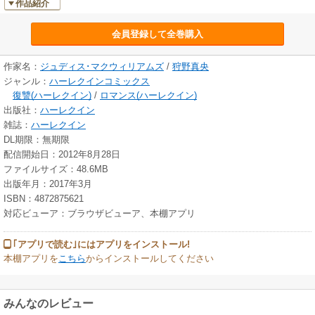
作品紹介
会員登録して全巻購入
作家名：
ジュディス･マクウィリアムズ
/
狩野真央
ジャンル：
ハーレクインコミックス
復讐(ハーレクイン)
/
ロマンス(ハーレクイン)
出版社：
ハーレクイン
雑誌：
ハーレクイン
DL期限：無期限
配信開始日：2012年8月28日
ファイルサイズ：48.6MB
出版年月：2017年3月
ISBN：4872875621
対応ビューア：ブラウザビューア、本棚アプリ
｢アプリで読む｣にはアプリをインストール!
本棚アプリを
こちら
からインストールしてください
みんなのレビュー