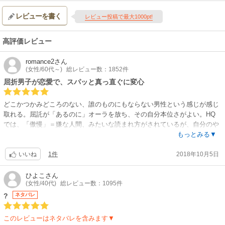
レビューを書く
レビュー投稿で最大1000pt!
高評価レビュー
romance2
さん
(女性/60代～)
総レビュー数：1852件
屈折男子が恋愛で、スパッと真っ直ぐに変心
どこかつかみどころのない、誰のものにもならない男性という感じが感じ
取れる。屈託が「あるのに」オーラを放ち、その自分本位さがよい。HQ
では、「傲慢」＝嫌な人間、みたいな読まれ方がされているが、自分のや
りたいことをやりたいようにするために掴み取りに行った男性の、実はそ
もっとみる▼
うさせることとなった心のうちのこだわり、こちらにスポットを当てるこ
1件
2018年10月5日
とで、痛々しいまでの或る意味不幸なこれまでと、再会がもたらしたもの
いいね
による、人生のベクトルの大転換が描写されていて、ちょっとクサイけれ
ど気持ちのよい吹っ切れ感を見せてくれて良い。
ひよこ
さん
(女性/40代)
総レビュー数：1095件
少年の頃の傷ついた気持ちを今も大事な生きるよすが(バネ？)として内に
?
ネタバレ
隠し持ち、華のある独身生活を刹那に謳歌して生きている。彼ジョーはそ
んな心の荒野に生きているが、辛い少年時代にたった一人だけ、境遇とい
このレビューはネタバレを含みます▼
う、冷酷に彼を打ち叩いてきたものに惑わされず、接してくれたのが、ヒ