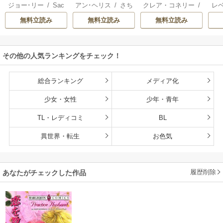
ジョー･リー
/
Sac
アン･ヘリス
/
さち
クレア・コネリー
/
レ
明けのシュヴァリ
人
継ぎ
結婚
hiyo
みりほ
津寺里可子
ー
エ
無料立読み
無料立読み
無料立読み
その他の人気ランキングをチェック！
総合ランキング
メディア化
少女・女性
少年・青年
TL・レディコミ
BL
異世界・転生
お色気
履歴削除
あなたがチェックした作品