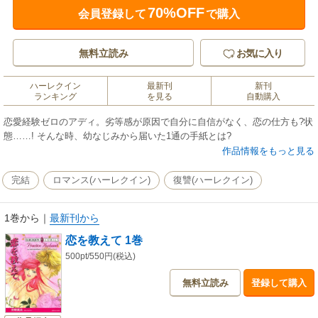
70%OFF
会員登録して
で購入
無料立読み
お気に入り
ハーレクイン
最新刊
新刊
ランキング
を見る
自動購入
恋愛経験ゼロのアディ。劣等感が原因で自分に自信がなく、恋の仕方も?状
態……! そんな時、幼なじみから届いた1通の手紙とは?
作品情報をもっと見る
完結
ロマンス(ハーレクイン)
復讐(ハーレクイン)
1巻から
｜
最新刊から
恋を教えて 1巻
500pt/550円(税込)
無料立読み
登録して購入