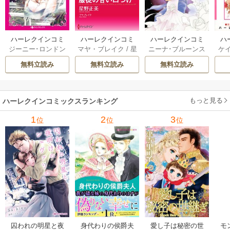
ハーレクインコミ
ハーレクインコミ
ハーレクインコミ
ハ
ジーニー･ロンドン
マヤ・ブレイク
/
星
ニーナ･ブルーンス
ケ
ックス セット 202
ックス セット 202
ックス セット 202
ック
/
橘花夜
/
メアリ
野正美
/
ヘレン･ブ
/
おおつきちずる
/
/
J
6年 vol.1064 1巻
6年 vol.1002 1巻
6年 vol.1063 1巻
6年
無料立読み
無料立読み
無料立読み
ー･ライアンズ
/
花
ルックス
/
のわきね
レベッカ･ヨーク
/
ス
牟礼サキ
/
サラ･モ
い
/
マーガレット･
稜敦水
/
ケイト･ハ
ル
ーガン
/
星合操
/
ア
ウェイ
/
一重夕子
ーディ
/
海野みつる
ザ
ン･ウィール
/
津寺
/
サラ･ウッド
もっと見る
/
流
ハーレクインコミックスランキング
里可子
水凛子
1
2
3
位
位
位
囚われの明星と夜
身代わりの侯爵夫
愛し子は秘密の世
モ