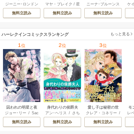
ジーニー･ロンドン
マヤ・ブレイク
/
星
ニーナ･ブルーンス
ケ
ックス セット 202
ックス セット 202
ックス セット 202
ック
/
橘花夜
/
メアリ
野正美
/
ヘレン･ブ
/
おおつきちずる
/
/
J
6年 vol.1064 1巻
6年 vol.1002 1巻
6年 vol.1063 1巻
6年
無料立読み
無料立読み
無料立読み
ー･ライアンズ
/
花
ルックス
/
のわきね
レベッカ･ヨーク
/
ス
牟礼サキ
/
サラ･モ
い
/
マーガレット･
稜敦水
/
ケイト･ハ
ル
ーガン
/
星合操
/
ア
ウェイ
/
一重夕子
ーディ
/
海野みつる
ザ
ン･ウィール
/
津寺
/
サラ･ウッド
もっと見る
/
流
ハーレクインコミックスランキング
里可子
水凛子
1
2
3
位
位
位
囚われの明星と夜
身代わりの侯爵夫
愛し子は秘密の世
モ
ジョー･リー
/
Sac
アン･ヘリス
/
さち
クレア・コネリー
/
レ
明けのシュヴァリ
人
継ぎ
結婚
hiyo
みりほ
津寺里可子
ー
エ
無料立読み
無料立読み
無料立読み