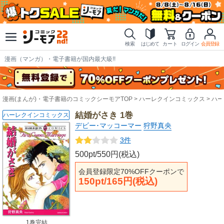
検索
はじめて
カート
ログイン
会員登録
漫画（マンガ）・電子書籍が国内最大級!!
漫画(まんが)・電子書籍のコミックシーモアTOP
ハーレクインコミックス
ハー
結婚がさき 1巻
ハーレクインコミックス
デビー･マッコーマー
狩野真央
3件
500pt/550円(税込)
会員登録限定70%OFFクーポンで
150pt/165円(税込)
1巻完結