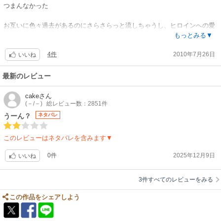
つまんなかった
お互いに色々過去があるのにさらさらっと流しちゃうし、ヒロインへの愛
の目覚めもあれ！いつの間に？てかんじ
もっとみる▼
4件
2010年7月26日
いいね
最新のレビュー
cake
さん
(－/－)
総レビュー数：2851件
うーん？
ネタバレ
このレビューはネタバレを含みます▼
0件
2025年12月9日
いいね
3件すべてのレビューをみる
この作品をシェアしよう