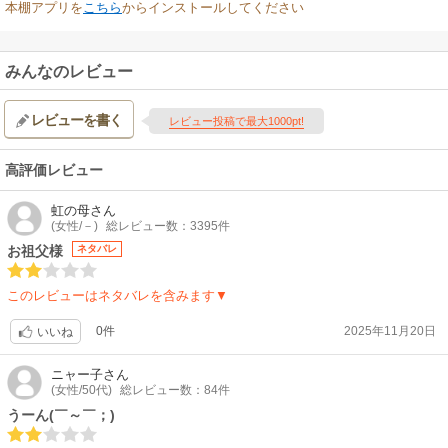
本棚アプリを
こちら
からインストールしてください
みんなのレビュー
レビューを書く
レビュー投稿で最大1000pt!
高評価レビュー
虹の母
さん
(女性/－)
総レビュー数：3395件
お祖父様
ネタバレ
このレビューはネタバレを含みます▼
0件
2025年11月20日
いいね
ニャー子
さん
(女性/50代)
総レビュー数：84件
うーん(￣～￣；)