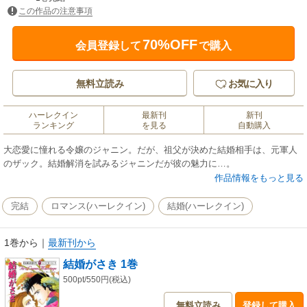
この作品の注意事項
70%OFF
会員登録して
で購入
無料立読み
お気に入り
ハーレクイン
最新刊
新刊
ランキング
を見る
自動購入
大恋愛に憧れる令嬢のジャニン。だが、祖父が決めた結婚相手は、元軍人
のザック。結婚解消を試みるジャニンだが彼の魅力に…。
作品情報をもっと見る
完結
ロマンス(ハーレクイン)
結婚(ハーレクイン)
1巻から
｜
最新刊から
結婚がさき 1巻
500pt/550円(税込)
無料立読み
登録して購入