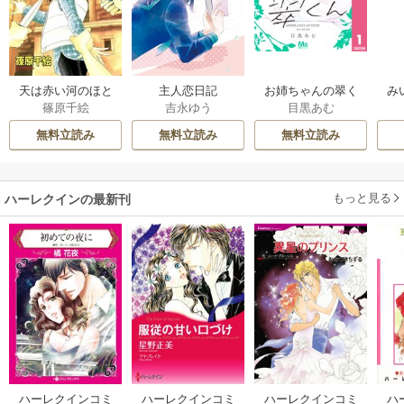
天は赤い河のほと
主人恋日記
お姉ちゃんの翠く
み
篠原千絵
吉永ゆう
目黒あむ
り
ん
無料立読み
無料立読み
無料立読み
もっと見る
ハーレクインの最新刊
ハーレクインコミ
ハーレクインコミ
ハーレクインコミ
ハ