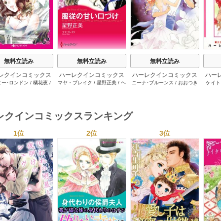
無料立読み
無料立読み
無料立読み
レクインコミックス
ハーレクインコミックス
ハーレクインコミックス
ハー
ニー･ロンドン
/
橘花夜
/
マヤ・ブレイク
/
星野正美
/
ヘ
ニーナ･ブルーンス
/
おおつき
ケイト
2026年 vol.1064
セット 2026年 vol.1002
セット 2026年 vol.1063
セット 
ー･ライアンズ
/
花牟礼
レン･ブルックス
/
のわきねい
/
ちずる
/
レベッカ･ヨーク
/
稜
ーザン
1巻
1巻
1巻
サラ･モーガン
/
星合操
/
マーガレット･ウェイ
/
一重夕
敦水
/
ケイト･ハーディ
/
海野
津谷さ
･ウィール
/
津寺里可子
子
みつる
/
サラ･ウッド
/
流水凛
レクインコミックスランキング
子
1位
2位
3位
s