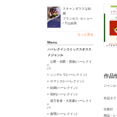
スキャンダラスな結
婚
フランセス･カショー
/ 下山由美
もっと見る
Menu
ハーレクインコミックスオスス
メジャンル
公爵・伯爵・貴族(ハーレクイ
ン)
シンデレラ(ハーレクイン)
作品
ロマンス(ハーレクイン)
ジャンル
結婚(ハーレクイン)
契約(ハーレクイン)
作品タグ
億万長者・大富豪(ハーレクイ
ン)
出版社
復讐(ハーレクイン)
雑誌・レ