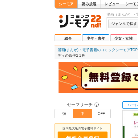
シーモア
読み放題
レビュー
シーモ
漫画（まんが）・
ジャンルで探す
総合
少年・青年
少女・女性
漫画(まんが)・電子書籍のコミックシーモアTOP
ディの条件2 1巻
セーフサーチ
ハー
？
強
中
OFF
国内最大級の電子書籍サイト