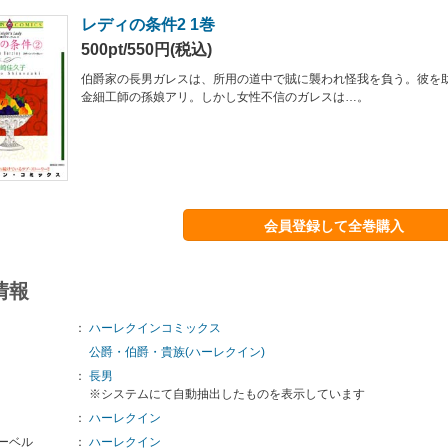
レディの条件2 1巻
500pt/550円(税込)
伯爵家の長男ガレスは、所用の道中で賊に襲われ怪我を負う。彼を
金細工師の孫娘アリ。しかし女性不信のガレスは…。
会員登録して全巻購入
情報
：
ハーレクインコミックス
公爵・伯爵・貴族(ハーレクイン)
：
長男
※システムにて自動抽出したものを表示しています
：
ハーレクイン
ーベル
：
ハーレクイン