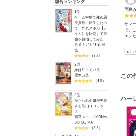
総合ランキング
面白
1位
ゲーム中盤で死ぬ悪
役貴族に転生したの
サマ
で、外れスキル【テ
で、
イム】を駆使して最
エン
強を目指してみた
八又ナガト
/
月山可
也
い
（3.8）
2位
妹は知っている
この
雁木万里
（4.5）
3位
ハー
かたわれ令嬢が男装
する理由（コミッ
ク）
雨宮 レイ．
/
MONA
/
SORAJIMA
（3.8）
o