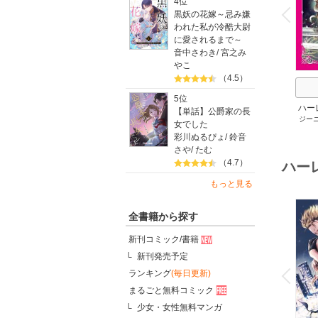
4位
v
P
r
e
i
u
黒妖の花嫁～忌み嫌
われた私が冷酷大尉
に愛されるまで～
音中さわき
/
宮之み
やこ
（4.5）
5位
ハー
【単話】公爵家の長
ジー
セット 
女でした
メアリ
彩川ぬるぴょ
/
鈴音
サキ
/
さや
/
たむ
アン
（4.7）
ハー
もっと見る
全書籍から探す
新刊コミック/書籍
新刊発売予定
o
v
ランキング
(毎日更新)
P
r
e
i
u
まるごと無料コミック
少女・女性無料マンガ