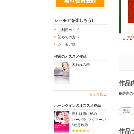
無料会員登録
シーモアを楽しもう!
ご利用ガイド
初めての方へ
シーモア島
作家のオススメ作品
囚われの恋
作品
伯爵家の
もっと見る
ハーレクインのオススメ作品
完結
憧れは胸に秘め
バーバラ･マクマーン
/ 睦月玲乃
作品