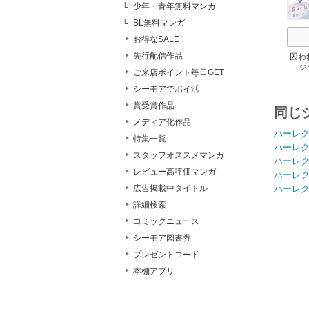
少年・青年無料マンガ
BL無料マンガ
お得なSALE
先行配信作品
囚わ
ジ
ご来店ポイント毎日GET
シーモアでポイ活
賞受賞作品
同じ
メディア化作品
ハーレ
特集一覧
ハーレ
スタッフオススメマンガ
ハーレ
レビュー高評価マンガ
ハーレ
ハーレ
広告掲載中タイトル
詳細検索
コミックニュース
シーモア図書券
プレゼントコード
本棚アプリ