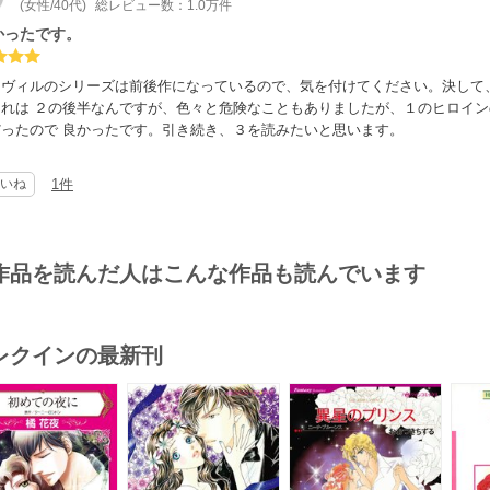
(女性/40代)
総レビュー数：1.0万件
かったです。
ーヴィルのシリーズは前後作になっているので、気を付けてください。決して
これは ２の後半なんですが、色々と危険なこともありましたが、１のヒロイ
だったので 良かったです。引き続き、３を読みたいと思います。
いね
1件
作品を読んだ人はこんな作品も読んでいます
レクインの最新刊
s