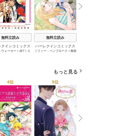
N
x
e
t
無料立読み
無料立読み
無料立読み
レクインコミックス
ハーレクインコミックス
ハーレクインコミックス
ハーレ
･ウォーカー
/
JET
/
ス
ソフィー・ペンブローク
/
御茶
サラ･モーガン
/
友井美穂
/
ケ
イヴォ
2026年 vol.1001
セット 2026年 vol.1062
セット 2026年 vol.1000
セット 
・スペンサー・ポール
/
まちこ
/
ジョー･リー
/
内田一
イ･ソープ
/
川崎ひろこ
/
オー
和
/
ミ
1巻
1巻
1巻
とみ
/
ロザリー･アッシ
奈
/
キャロル･モーティマー
/
ドラ･アダムス
/
黒田かすみ
本果林
/
ュ
/
雁えりか
雁えりか
/
エミリー･ローズ
/
一ノ関りん子
もっと見る
4位
5位
6位
N
x
e
t