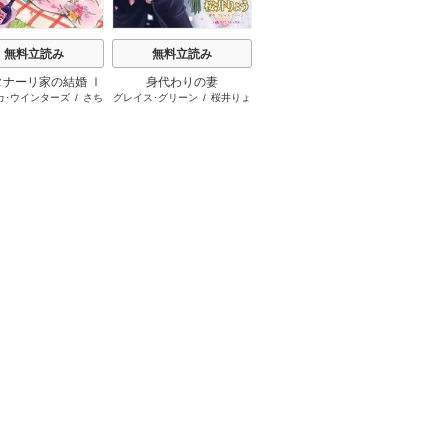
無料立読み
無料立読み
無料立読み
タナーリ家の結婚 Ⅰ
身代わりの妻
伯爵が愛した灰かぶり
シーク
カ･ウインターズ
/
さち
グレイス･グリーン
/
桜井りょ
アニー･バロウズ
/
もとなおこ
シャロン
リア大富豪と小さな
みりほ
う
命