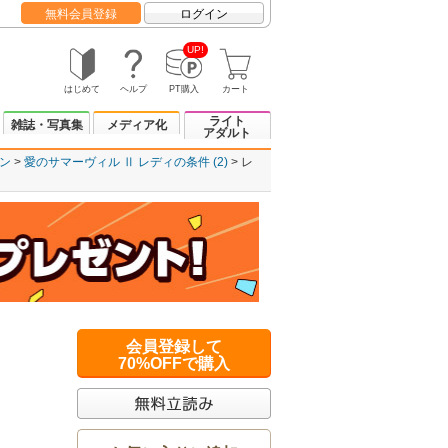
無料会員登録
ログイン
UP!
はじめて
ヘルプ
PT購入
カート
ライト
雑誌・写真集
メディア化
アダルト
ン
愛のサマーヴィル Ⅱ レディの条件 (2)
レ
会員登録して
70%OFFで購入