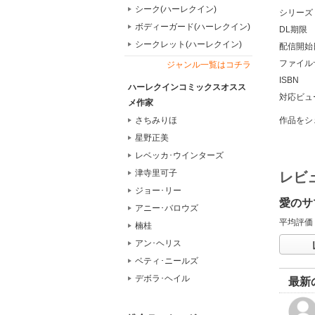
シーク(ハーレクイン)
シリーズ
ボディーガード(ハーレクイン)
DL期限
シークレット(ハーレクイン)
配信開始
ファイル
ジャンル一覧はコチラ
ISBN
ハーレクインコミックスオスス
対応ビュ
メ作家
作品をシ
さちみりほ
星野正美
レベッカ･ウインターズ
津寺里可子
レビ
ジョー･リー
愛のサ
アニー･バロウズ
平均評価
楠桂
アン･ヘリス
ベティ･ニールズ
デボラ･ヘイル
最新