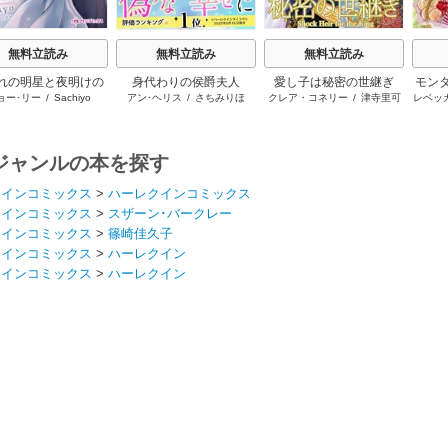
無料立読み
無料立読み
無料立読み
れの明星と夜明けの
身代わりの侯爵夫人
愛し子は秘密の世継ぎ
モン
ョー･リー
/
Sachiyo
アン･ヘリス
/
さちみりほ
クレア・コネリー
/
津寺里可
レベッ
シュヴァリエ
イタ
子
ジャンルの本を探す
クインコミックス
>
ハーレクインコミックス
クインコミックス
>
スザーン･バークレー
クインコミックス
>
篠崎佳久子
クインコミックス
>
ハーレクイン
クインコミックス
>
ハーレクイン