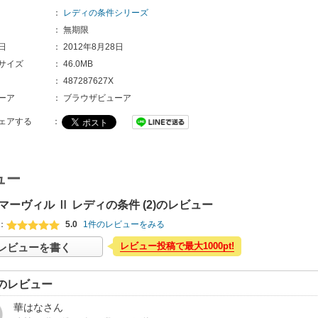
：
レディの条件シリーズ
：
無期限
日
：
2012年8月28日
サイズ
：
46.0MB
：
487287627X
ーア
：
ブラウザビューア
ェアする
：
ュー
マーヴィル Ⅱ レディの条件 (2)のレビュー
：
5.0
1件のレビューをみる
レビュー投稿で最大1000pt!
レビューを書く
のレビュー
華はな
さん