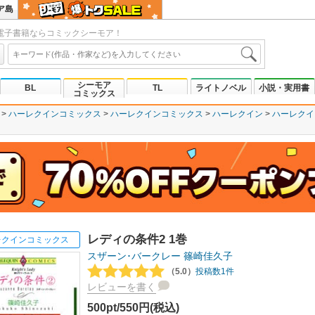
ア島
電子書籍ならコミックシーモア！
シーモア
BL
TL
ライトノベル
小説・実用書
コミックス
ハーレクインコミックス
ハーレクインコミックス
ハーレクイン
ハーレクイ
レディの条件2 1巻
レクインコミックス
スザーン･バークレー
篠崎佳久子
（5.0）
投稿数1件
レビューを書く
500pt/550円(税込)