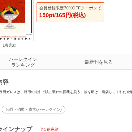
会員登録限定70%OFFクーポンで
150pt/165円(税込)
1巻完結
ハーレクイン
最新刊を見る
ランキング
内容
長男ガレスは、所用の道中で賊に襲われ怪我を負う。彼を助け、看病してくれた金
公爵・伯爵・貴族(ハーレクイン)
ラインナップ
全1巻完結