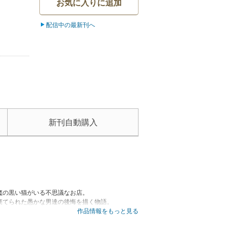
お気に入りに追加
配信中の最新刊へ
新刊自動購入
魔の黒い猫がいる不思議なお店。
棄てられた愚かな男達の後悔を描く物語。
作品情報をもっと見る