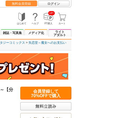
無料会員登録
ログイン
UP!
はじめて
ヘルプ
PT購入
カート
ライト
雑誌・写真集
メディア化
アダルト
タジーコミックス
失恋堂～魔女へのお支払い
～【分
会員登録して
70%OFFで購入