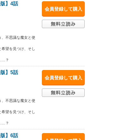
版】4話
会員登録して購入
う、不思議な魔女と使
と希望を見つけ、そし
……？
版】5話
会員登録して購入
う、不思議な魔女と使
と希望を見つけ、そし
……？
版】6話