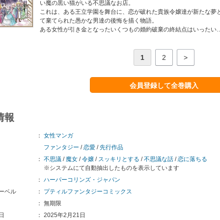
い魔の黒い猫がいる不思議なお店。
これは、ある王立学園を舞台に、恋が破れた貴族令嬢達が新たな夢
て棄てられた愚かな男達の後悔を描く物語。
ある女性が引き金となったいくつもの婚約破棄の終結点はいったい
1
2
>
会員登録して全巻購入
情報
：
女性マンガ
ファンタジー
/
恋愛
/
先行作品
：
不思議
/
魔女
/
令嬢
/
スッキリとする
/
不思議な話
/
恋に落ちる
※システムにて自動抽出したものを表示しています
：
ハーパーコリンズ・ジャパン
ーベル
：
プティルファンタジーコミックス
：
無期限
日
：
2025年2月21日