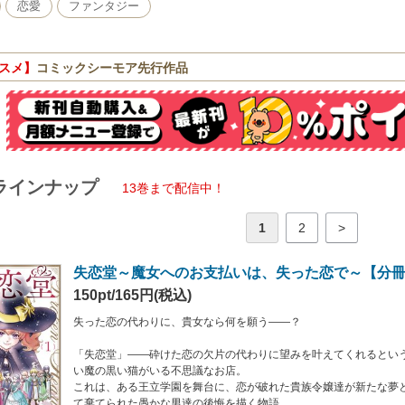
恋愛
ファンタジー
スメ】
コミックシーモア先行作品
ラインナップ
13巻まで配信中！
1
2
>
失恋堂～魔女へのお支払いは、失った恋で～【分冊
150pt/165円(税込)
失った恋の代わりに、貴女なら何を願う――？
「失恋堂」――砕けた恋の欠片の代わりに望みを叶えてくれるとい
い魔の黒い猫がいる不思議なお店。
これは、ある王立学園を舞台に、恋が破れた貴族令嬢達が新たな夢
て棄てられた愚かな男達の後悔を描く物語。