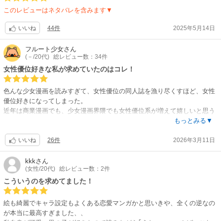
このレビューはネタバレを含みます▼
44件
2025年5月14日
いいね
フルート少女
さん
(－/20代)
総レビュー数：34件
女性優位好きな私が求めていたのはコレ！
色んな少女漫画を読みすぎて、女性優位の同人誌を漁り尽くすほど、女性
優位好きになってしまった。
近年は商業漫画でも、少女漫画界隈でも女性優位系が増えて嬉しいと思う
中で、やっぱりまだまだ少ないからドンピシャで性癖な漫画を見つけるの
もっとみる▼
は難しい！
26件
2026年3月11日
いいね
しかし、この漫画は私の性癖を叶えてくれた！！そう女性優位であって
も、男の矜持を保ちながら屈さない態度で、女性に精神を組み敷かれて欲
kkk
さん
(女性/20代)
総レビュー数：2件
しいのです！！
こういうのを求めてました！
悔しさに顔を歪めながら、好きな女性からの行為に満更でもない男性が見
たかった！！！
絵も綺麗でキャラ設定もよくある恋愛マンガかと思いきや、全くの逆なの
が本当に最高すぎました、、
私は作者さんの漫画を前々から読んでおり、前作を読んだ時の感謝も凄ま