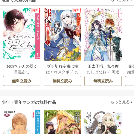
広告で人気の作品!
無料
無料
お姉ちゃんの翠く
ブチ切れ令嬢は報
王太子様、私今度
完
目黒あむ
はぐれメタボ
/
お
おしばなお
/
岡達
綾
ん
復を誓いました。
こそあなたに殺さ
が
おのいも
/
昌未
英茉
/
先崎真琴
れたくないんで
さ
無料立読み
無料立読み
無料立読み
す！ ～聖女に嵌め
られた貧乏令嬢、
二度目は串刺し回
もっと見る
少年・青年マンガの無料作品
避します！～