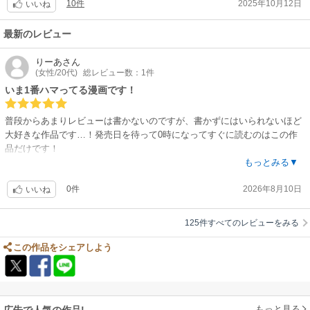
少し値段が高いかなと思いましたが、満足度が高かったです♡続き楽しみ
10件
2025年10月12日
いいね
にしています！
最新のレビュー
りーあ
さん
(女性/20代)
総レビュー数：1件
いま1番ハマってる漫画です！
普段からあまりレビューは書かないのですが、書かずにはいられないほど
大好きな作品です…！発売日を待って0時になってすぐに読むのはこの作
品だけです！
内容はイケメンを清楚系女子がかわいがるっていう今まで見たことないシ
もっとみる▼
チュで毎話毎話わくわくします。あと絵がとても好みです。直接的な表現
0件
2026年8月10日
が少なく、誰でも読める作品だと思います！あと笑えるとこも感動すると
いいね
こもあったり、想いが通じた瞬間感情移入しすぎて私まで涙がぼろぼろ溢
れました…
125件すべてのレビューをみる
すぐにうるうるしちゃうユキに容赦ない百合乃がもう相性良すぎですね、
ほんと。
この作品をシェアしよう
はやくちゃんと結ばれてほしいですが、まだまだ見たい作品です！
もっと見る