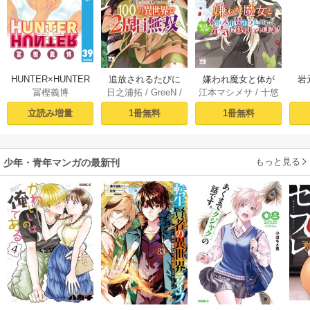
HUNTER×HUNTER
追放されるたびに
嫌われ魔女と体が
岩
冨樫義博
日之浦拓
/
GreeN
/
江本マシメサ
/
十悠
モノクロ版 39
スキルを手に入れ
入れ替わったけれ
仁森島司
た俺が、100の異世
ど、私は今日も元
立読み増量
1冊無料
1冊無料
界で2周目無双【電
気に暮らしていま
子単行本】 1
す！【電子単行
本】 1
もっと見る
少年・青年マンガの最新刊