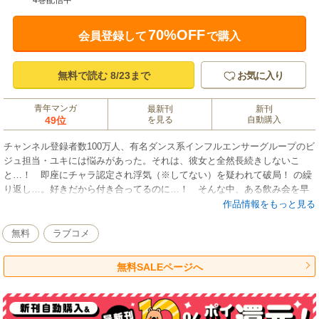
4巻配信中
70%OFF
会員登録して
で購入
無料で読む 8/23まで
お気に入り
青年マンガ
最新刊
新刊
49位
を見る
自動購入
チャンネル登録者数100万人、有名ダンス系インフルエンサーグループのビ
ジュ担当・ユキには悩みがあった。それは、彼女と全然長続きしないこ
と…！ 即座にチャラ認定され浮気（※してない）を疑われて破局！ の繰
り返し…。好きだから付き合ってるのに…！ そんな中、ある飲み会を早
抜けしようとする清楚系女子・百合乃が気になり、後を追うべく店を出る
作品情報をもっと見る
ユキ。しかしそれが、負けっぱなしの恋の沼の始まりだったのです。
無料
ラブコメ
無料SALEページへ