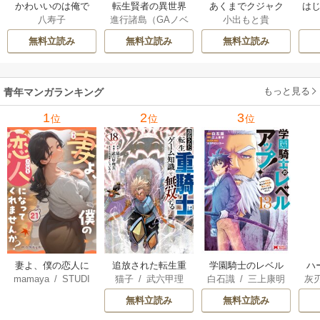
かわいいのは俺で
転生賢者の異世界
あくまでクジャク
はじ
八寿子
進行諸島（GAノベ
小出もと貴
ある 4巻
ライフ～第二の職
の話です。 8巻
ル／SBクリエイテ
業を得て、世界最
無料立読み
無料立読み
無料立読み
ィブ刊）
/
彭傑（Fr
強になりました～ 3
iendly Land）
/
風
3巻
花風花
もっと見る
青年マンガランキング
1
2
3
位
位
位
妻よ、僕の恋人に
追放された転生重
学園騎士のレベル
ハ
mamaya
/
STUDI
猫子
/
武六甲理
白石識
/
三上康明
灰
なってくれません
騎士はゲーム知識
アップ！レベル100
界
O ZOON
衣
/
じゃいあん
か？
で無双する
0超えの転生者、落
最
無料立読み
無料立読み
ちこぼれクラスに
ん