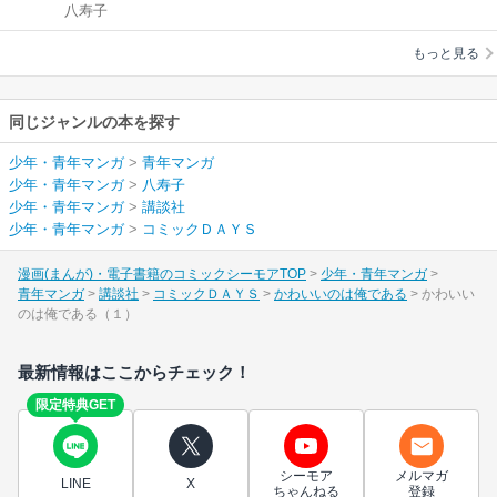
八寿子
る
もっと見る
同じジャンルの本を探す
少年・青年マンガ
>
青年マンガ
少年・青年マンガ
>
八寿子
少年・青年マンガ
>
講談社
少年・青年マンガ
>
コミックＤＡＹＳ
漫画(まんが)・電子書籍のコミックシーモアTOP
少年・青年マンガ
青年マンガ
講談社
コミックＤＡＹＳ
かわいいのは俺である
かわいい
のは俺である（１）
最新情報はここからチェック！
限定特典GET
シーモア
メルマガ
LINE
X
ちゃんねる
登録