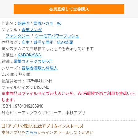
会員登録して全巻購入
作家名：
飴井涼
/
黒留ハガネ
/
転
ジャンル：
青年マンガ
ファンタジー
/
シーモアパワープッシュ
作品タグ：
店主
/
派手な展開
/
絵が綺麗
※システムにて自動抽出したものを表示しています
出版社：
KADOKAWA
雑誌：
電撃コミックスNEXT
シリーズ：
冒険者酒場の料理人
DL期限：無期限
配信開始日：2025年4月25日
ファイルサイズ：145.6MB
※本作品はファイルサイズが大きいため、Wi-Fi環境でのご利用を推奨いた
します。
ISBN：9784049163940
対応ビューア：ブラウザビューア、本棚アプリ
｢アプリで読む｣にはアプリをインストール!
本棚アプリを
こちら
からインストールしてください