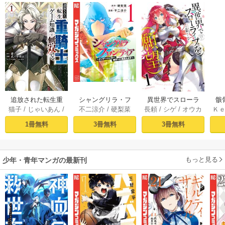
追放された転生重
シャングリラ・フ
異世界でスローラ
骸
猫子
/
じゃいあん
/
不二涼介
/
硬梨菜
長頼
/
シゲ
/
オウカ
Ｋ
騎士はゲーム知識
ロンティア（１）
イフを（願望） 1
異
武六甲理衣
で無双する（１）
～クソゲーハン
1冊無料
3冊無料
3冊無料
ター、神ゲーに挑
まんとす～
もっと見る
少年・青年マンガの最新刊