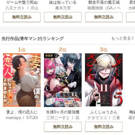
ゲーム中盤で死ぬ
妹は知っている
難攻不落の魔王城
異
八又ナガト
/
月山
雁木万里
御鷹穂積（GAノベ
大
悪役貴族に転生し
へようこそ～デバ
は
可也
ル／SBクリエイテ
Ａ
たので、外れスキ
フは不要と勇者パ
出
無料立読み
無料立読み
無料立読み
ィブ刊）
/
蚕堂j1
ル【テイム】を駆
ーティーを追い出
で
/
弓取葵
/
平石
使して最強を目指
された黒魔導士、
サ
六
/
ユウヒ
してみた
魔王軍の最高幹部
もっと見る
先行作品(青年マンガ)ランキング
に迎えられる～
1
2
3
位
位
位
妻よ、僕の恋人に
生後0ヶ月の最強魔
ふくしゅうさん
梅
mamaya
/
STUDI
三河ごーすと
/
花
ナタでココ
/
三蒼
蔵
なってくれません
王 食べるだけ強
O ZOON
房雪
/
マップ
核
/
チームふくし
カ
か？
くなるチート能力
無料立読み
無料立読み
ゅうさん
持ち転生者だけど