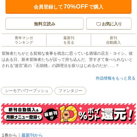
70%OFF
会員登録して
で購入
無料立読み
お気に入り
青年マンガ
最新刊
新刊
ランキング
を見る
自動購入
冒険者たちがとる貧相な食事を残念に思っている酒場の店主・ヨイシ。彼
はある日、新米冒険者たちが誤って持ち込んだ、苦すぎて食べられないと
される“迷宮”産の「石胡桃」の調理法を探りはじめるのだが……？
転移前の現代で得た知識を生かし、１人の料理人が異世界の貧相な食事事
作品情報をもっと見る
情を劇的に変えていく痛快・酒場繁盛記!!
シーモアパワープッシュ
ファンタジー
1巻から
｜
最新刊から