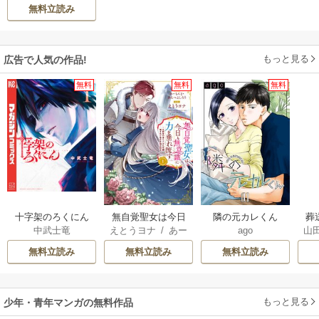
人
無料立読み
もっと見る
広告で人気の作品!
無料
無料
無料
十字架のろくにん
無自覚聖女は今日
隣の元カレくん
葬
中武士竜
えとうヨナ
/
あー
ago
山
も無意識に力を垂
もんど
/
あんべよ
れ流す ～公爵家
無料立読み
無料立読み
無料立読み
しろう
の落ちこぼれ令
嬢、嫁ぎ先で幸せ
を掴み取る～
もっと見る
少年・青年マンガの無料作品