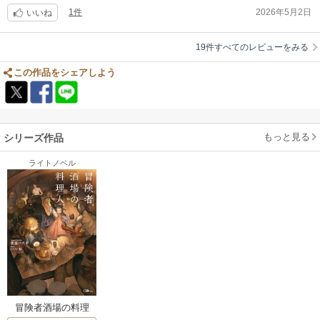
1件
2026年5月2日
知識だとこの発想はないな」と思う箇所があった。胡桃の伏線回収は「お
いいね
お！」となった。理屈はおいといて笑。ストーリーは、料理に全振りされ
ているので「おい、その目はどうした？」とか「明らかにドラゴンぽい子
19件すべてのレビューをみる
なのに1mmも疑問を持たないのはなんでだ？」という箇所が割と投げっぱ
なしなのだが、それも異世界「料理」漫画と思えば味になっていると思う
この作品をシェアしよう
（後者については多分「異世界だしそういう子もいるだろ！」くらいに考
えてるのかなとも思う）。私は絵柄も含めてこの漫画大好き。主人公含め
て皆ほのぼのしているし、嫌な人も出てこなくてほっこり。なにより「卵
焼き・マヨネーズ・揚げ芋・ポテトチップスを作ったら王様まで大絶賛」
もっと見る
シリーズ作品
みたいなのがなくていい。醤油も味噌もマヨネーズも、代替品を含めてな
にも手に入っていない世界。勿論そういうご都合よしな漫画が駄目という
ライトノベル
ことでは全然なくて、ただ令和8年の異世界漫画商業に置いてはもうお腹
いっぱいです、というだけ。2巻まで購入。
冒険者酒場の料理