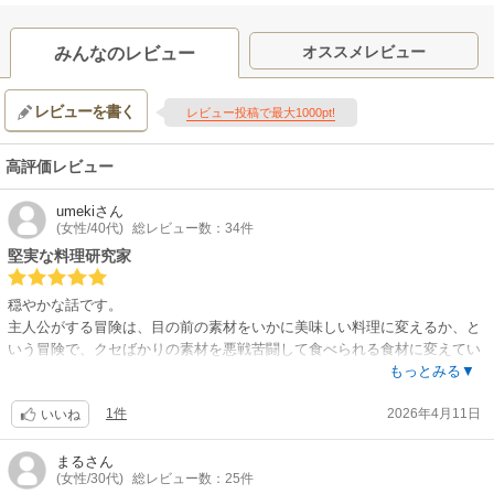
オススメレビュー
みんなのレビュー
レビューを書く
レビュー投稿で最大1000pt!
高評価レビュー
umeki
さん
(女性/40代)
総レビュー数：34件
堅実な料理研究家
穏やかな話です。
主人公がする冒険は、目の前の素材をいかに美味しい料理に変えるか、と
いう冒険で、クセばかりの素材を悪戦苦闘して食べられる食材に変えてい
く。その工程も、魔法を使うわけでもない、チートな知識があるわけでも
もっとみる▼
ない、ただただ地道に考えつく調理方法を試していくだけ。
1件
2026年4月11日
なんだか昔の日本人が、周りの野草や魚をどうすれば食べられる食材に変
いいね
えていったのか、その努力を見ているような気持ちになる漫画です。
ファンタジーらしく、面白い素材が様々出てきますが、有名作品のような
まる
さん
(女性/30代)
総レビュー数：25件
モンスター肉の調理ではなく、迷宮に生えている植物や転がっている実な