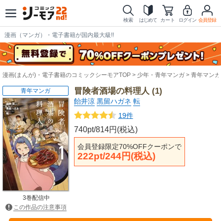
検索
はじめて
カート
ログイン
会員登録
漫画（マンガ）・電子書籍が国内最大級!!
漫画(まんが)・電子書籍のコミックシーモアTOP
少年・青年マンガ
青年マンガ
冒険者酒場の料理人 (1)
青年マンガ
飴井涼
黒留ハガネ
転
19件
740pt/814円(税込)
会員登録限定70%OFFクーポンで
222pt/244円(税込)
3巻配信中
この作品の注意事項