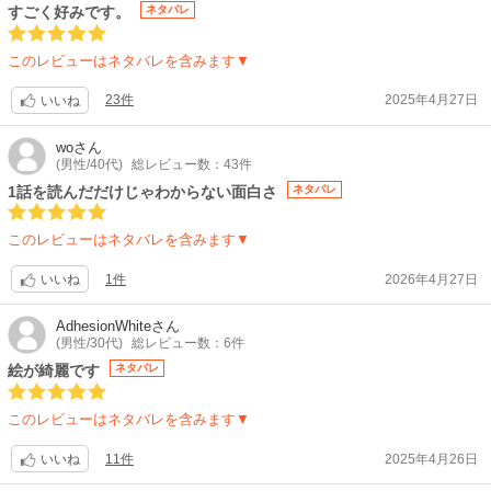
んかを使う、という視点が面白かったです。
すごく好みです。
ネタバレ
また、巻き込まれ系主人公の腕力の弱さが現実的で、酒場の客の荒っぽさ
や主人公との関係性なんかが生々しくて、堅実な世界観をきずいていま
このレビューはネタバレを含みます▼
す。
リアルさを感じる世界観だけれど、話自体は心温まる人情系の話なので、
23件
2025年4月27日
いいね
ホッコリしたい時にお薦めします。
wo
さん
(男性/40代)
総レビュー数：43件
1話を読んだだけじゃわからない面白さ
ネタバレ
このレビューはネタバレを含みます▼
1件
2026年4月27日
いいね
AdhesionWhite
さん
(男性/30代)
総レビュー数：6件
絵が綺麗です
ネタバレ
このレビューはネタバレを含みます▼
11件
2025年4月26日
いいね