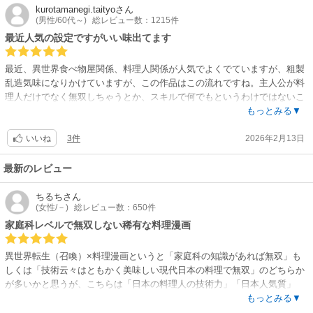
kurotamanegi.taityo
さん
(男性/60代～)
総レビュー数：1215件
最近人気の設定ですがいい味出てます
最近、異世界食べ物屋関係、料理人関係が人気でよくでていますが、粗製
乱造気味になりかけていますが、この作品はこの流れですね。主人公が料
理人だけでなく無双しちゃうとか、スキルで何でもというわけではないこ
とや新米2人組冒険者との出会いなどもそれぞれのキャラの存在感や味が
もっとみる▼
出ていますし、展開にも工夫があり、粗製乱造に既視感ばりばりはなく、
3件
2026年2月13日
面白い作品だと思います。
いいね
最新のレビュー
ちるち
さん
(女性/－)
総レビュー数：650件
家庭科レベルで無双しない稀有な料理漫画
異世界転生（召喚）×料理漫画というと「家庭科の知識があれば無双」も
しくは「技術云々はともかく美味しい現代日本の料理で無双」のどちらか
が多いかと思うが、こちらは「日本の料理人の技術力」「日本人気質」
「現代日本人の知識」と「異世界の動植物の調理」がきちんと融合されて
もっとみる▼
いる稀有な漫画。読んでいて「ああ、家庭料理とかアニメ漫画で得た料理