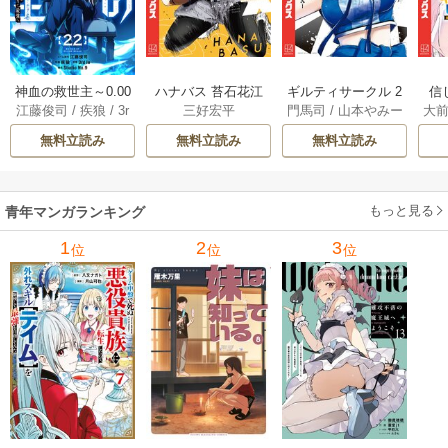
神血の救世主～0.00
ハナバス 苔石花江
ギルティサークル 2
信
江藤俊司
/
疾狼
/
3r
三好宏平
門馬司
/
山本やみー
大
000001％を引き当
のバスケ論 7巻
1巻
に
d Ie
/
Studio No.9
て最強へ～【電子
で
無料立読み
無料立読み
無料立読み
書籍特典付】 22巻
ギ
ャ
の
もっと見る
青年マンガランキング
れ
メ
1
2
3
位
位
位
ぁ