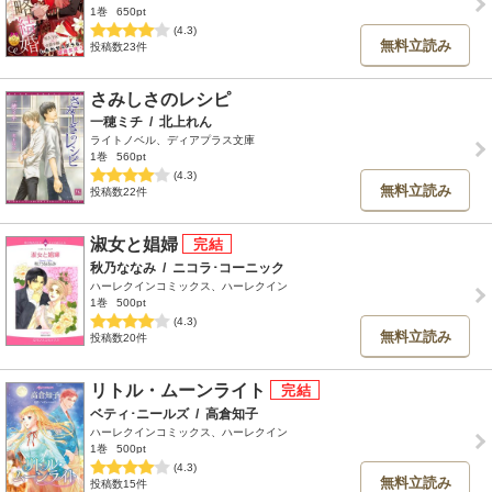
1巻
650pt
(4.3)
無料立読み
投稿数23件
さみしさのレシピ
一穂ミチ
/
北上れん
ライトノベル、ディアプラス文庫
1巻
560pt
(4.3)
無料立読み
投稿数22件
淑女と娼婦
秋乃ななみ
/
ニコラ･コーニック
ハーレクインコミックス、ハーレクイン
1巻
500pt
(4.3)
無料立読み
投稿数20件
リトル・ムーンライト
ベティ･ニールズ
/
高倉知子
ハーレクインコミックス、ハーレクイン
1巻
500pt
(4.3)
無料立読み
投稿数15件