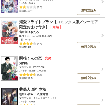
1～8巻
640pt
(2.3)
無料立読み
投稿数103件
溺愛フライトプラン【コミックス版／シーモア
限定おまけ付き】
宮野川ゆきたろ
BLマンガ、NuPu/BL CLLENN
1巻
740pt
(4.1)
無料立読み
投稿数14件
関根くんの恋
河内遙
女性マンガ、EROTICS f
1～5巻
952pt～1,000pt
(4.6)
無料立読み
投稿数219件
葬偽人 単行本版
朝野いずみ
/
八橋舞雪
女性マンガ、まんが王国コミックス
1～5巻
700pt