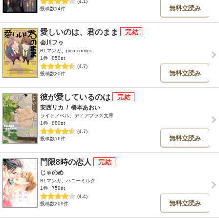
(4.1)
無料立読み
投稿数14件
愛しいのは、君のまま
会川フゥ
BLマンガ、picn comics
1巻
850pt
(4.7)
無料立読み
投稿数20件
彼が愛しているのは
安西リカ
/
橋本あおい
ライトノベル、ディアプラス文庫
1巻
880pt
(4.7)
無料立読み
投稿数16件
門限8時の恋人
じゃのめ
BLマンガ、ハニーミルク
1巻
750pt
(4.4)
無料立読み
投稿数209件