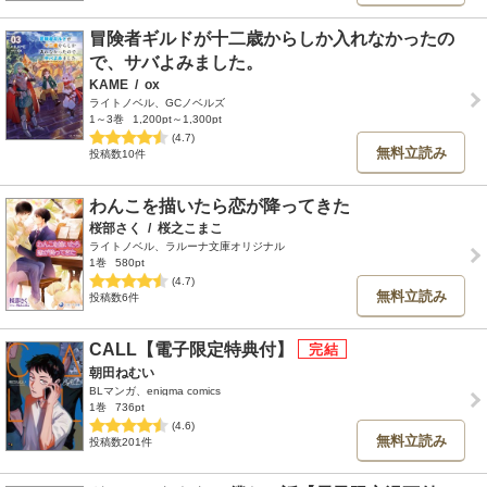
冒険者ギルドが十二歳からしか入れなかったの
で、サバよみました。
KAME
/
ox
ライトノベル、GCノベルズ
1～3巻
1,200pt～1,300pt
(4.7)
無料立読み
投稿数10件
わんこを描いたら恋が降ってきた
桜部さく
/
桜之こまこ
ライトノベル、ラルーナ文庫オリジナル
1巻
580pt
(4.7)
無料立読み
投稿数6件
CALL【電子限定特典付】
朝田ねむい
BLマンガ、enigma comics
1巻
736pt
(4.6)
無料立読み
投稿数201件