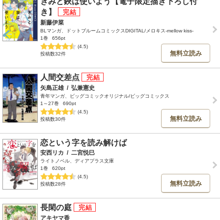
きみと鋏は使いよう【電子限定描き下ろし付
き】
新藤伊菜
BLマンガ、ドットブルームコミックスDIGITAL/メロキス-mellow kiss-
1巻
656pt
(4.5)
無料立読み
投稿数32件
人間交差点
矢島正雄
/
弘兼憲史
青年マンガ、ビッグコミックオリジナル/ビッグコミックス
1～27巻
690pt
(4.5)
無料立読み
投稿数30件
恋という字を読み解けば
安西リカ
/
二宮悦巳
ライトノベル、ディアプラス文庫
1巻
620pt
(4.5)
無料立読み
投稿数28件
長閑の庭
アキヤマ香