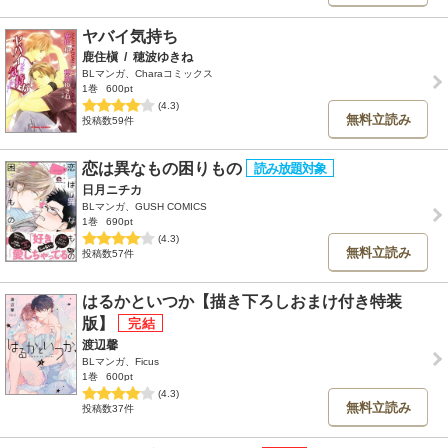
ヤバイ気持ち
鹿住槇
/
穂波ゆきね
BLマンガ、Charaコミックス
1巻
600pt
(4.3)
無料立読み
投稿数59件
恋は異なもの困りもの
日月ニチカ
BLマンガ、GUSH COMICS
1巻
690pt
(4.3)
無料立読み
投稿数57件
はるかといつか【描き下ろしおまけ付き特装
版】
渡辺馨
BLマンガ、Ficus
1巻
600pt
(4.3)
無料立読み
投稿数37件