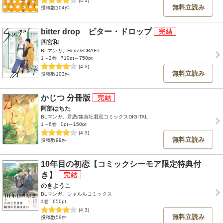
無料立読み
投稿数104件
bitter drop ビター・ドロップ
四宮和
BLマンガ、HertZ&CRAFT
1～2巻
710pt～750pt
(4.3)
無料立読み
投稿数103件
かじつ 分冊版
阿部はちた
BLマンガ、君恋/集英社君恋コミックスDIGITAL
1～6巻
0pt～150pt
(4.3)
無料立読み
投稿数99件
10年目の初恋【コミックシーモア限定特典付
き】
のきようこ
BLマンガ、シャルルコミックス
1巻
650pt
(4.3)
無料立読み
投稿数59件