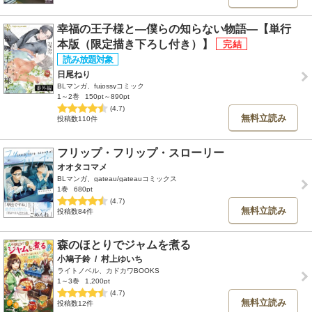
幸福の王子様と―僕らの知らない物語―【単行
本版（限定描き下ろし付き）】
日尾ねり
BLマンガ、fujossyコミック
1～2巻
150pt～890pt
(4.7)
無料立読み
投稿数110件
フリップ・フリップ・スローリー
オオタコマメ
BLマンガ、gateau/gateauコミックス
1巻
680pt
(4.7)
無料立読み
投稿数84件
森のほとりでジャムを煮る
小鳩子鈴
/
村上ゆいち
ライトノベル、カドカワBOOKS
1～3巻
1,200pt
(4.7)
無料立読み
投稿数12件