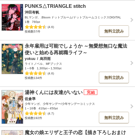
PUNKS△TRIANGLE stitch
沖田有帆
BLマンガ、.Bloom ドットブルーム/ドットブルームコミックスDIGITAL
1巻
760pt
(4.6)
無料立読み
投稿数57件
永年雇用は可能でしょうか ～無愛想無口な魔法
使いと始める再就職ライフ～
yokuu
/
烏羽雨
ライトノベル、MFブックス
1～6巻
1,300pt～1,500pt
(4.6)
無料立読み
投稿数134件
湯神くんには友達がいない
佐倉準
少年マンガ、少年サンデー/少年サンデーコミックス
1～16巻
410pt～450pt
(4.7)
無料立読み
投稿数192件
魔女の娘エリザと王子の恋【描き下ろしおまけ