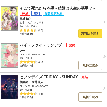
そこで死ねたら本望～結婚は人生の墓場!?～
玉城るか
女性マンガ、ソワリネ
1～14巻
150pt
(4.5)
無料版を読む
投稿数156件
ハイ・ファイ・ランデブー
ymz
BLマンガ、HertZ&CRAFT
1巻
700pt
(4.5)
無料立読み
投稿数134件
セブンデイズ FRIDAY→SUNDAY
橘紅緒
/
宝井理人
BLマンガ、HertZ&CRAFT
1巻
600pt
(4.5)
無料立読み
投稿数132件