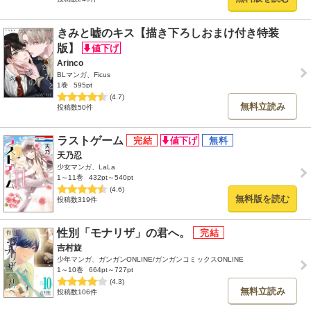
きみと嘘のキス【描き下ろしおまけ付き特装
版】
Arinco
BLマンガ、Ficus
1巻
595pt
(4.7)
無料立読み
投稿数50件
ラストゲーム
天乃忍
少女マンガ、LaLa
1～11巻
432pt～540pt
(4.6)
無料版を読む
投稿数319件
性別「モナリザ」の君へ。
吉村旋
少年マンガ、ガンガンONLINE/ガンガンコミックスONLINE
1～10巻
664pt～727pt
(4.3)
無料立読み
投稿数106件