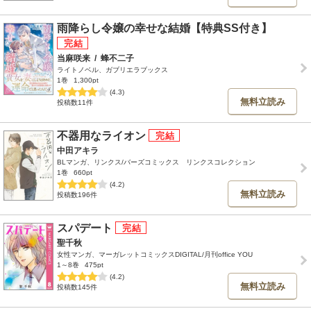
雨降らし令嬢の幸せな結婚【特典SS付き】
当麻咲来
/
蜂不二子
ライトノベル、ガブリエラブックス
1巻
1,300pt
(4.3)
無料立読み
投稿数11件
不器用なライオン
中田アキラ
BLマンガ、リンクス/バーズコミックス リンクスコレクション
1巻
660pt
(4.2)
無料立読み
投稿数196件
スパデート
聖千秋
女性マンガ、マーガレットコミックスDIGITAL/月刊office YOU
1～8巻
475pt
(4.2)
無料立読み
投稿数145件