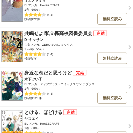
ミエノサオリ
BLマンガ、HertZ&CRAFT
1巻
600pt
(4.4)
無料立読み
投稿数22件
共鳴せよ!私立轟高校図書委員会
D･キッサン
少女マンガ、ZERO-SUMコミックス
1～4巻
552pt
(4.4)
無料立読み
投稿数7件
身近な恋だと思うけど
木下けい子
BLマンガ、ディアプラス・コミックス/ディアプラス
1巻
600pt
(4.3)
無料立読み
投稿数128件
とける、ほどける
ヤスエイ
BLマンガ、HertZ&CRAFT
1巻
600pt
(4.3)