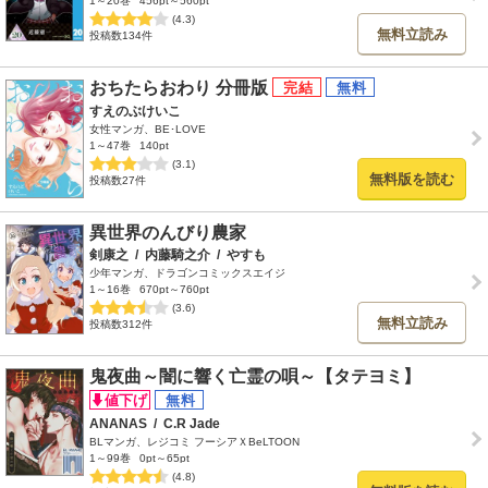
1～20巻
456pt～560pt
(4.3)
無料立読み
投稿数134件
おちたらおわり 分冊版
すえのぶけいこ
女性マンガ、BE･LOVE
1～47巻
140pt
(3.1)
無料版を読む
投稿数27件
異世界のんびり農家
剣康之
/
内藤騎之介
/
やすも
少年マンガ、ドラゴンコミックスエイジ
1～16巻
670pt～760pt
(3.6)
無料立読み
投稿数312件
鬼夜曲～闇に響く亡霊の唄～【タテヨミ】
ANANAS
/
C.R Jade
BLマンガ、レジコミ フーシアＸBeLTOON
1～99巻
0pt～65pt
(4.8)