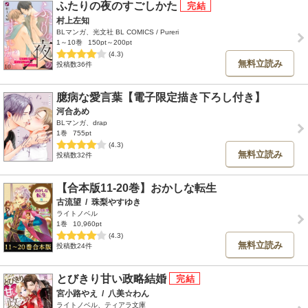
ふたりの夜のすごしかた
村上左知
BLマンガ、光文社 BL COMICS / Pureri
1～10巻
150pt～200pt
(4.3)
無料立読み
投稿数36件
臆病な愛言葉【電子限定描き下ろし付き】
河合あめ
BLマンガ、drap
1巻
755pt
(4.3)
無料立読み
投稿数32件
【合本版11-20巻】おかしな転生
古流望
/
珠梨やすゆき
ライトノベル
1巻
10,960pt
(4.3)
無料立読み
投稿数24件
とびきり甘い政略結婚
宮小路やえ
/
八美☆わん
ライトノベル、ティアラ文庫