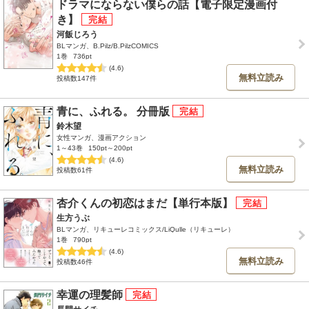
ドラマにならない僕らの話【電子限定漫画付
き】
河飯じろう
BLマンガ、B.Pilz/B.PilzCOMICS
1巻
736pt
(4.6)
無料立読み
投稿数147件
青に、ふれる。 分冊版
鈴木望
女性マンガ、漫画アクション
1～43巻
150pt～200pt
(4.6)
無料立読み
投稿数61件
杏介くんの初恋はまだ【単行本版】
生方うぶ
BLマンガ、リキューレコミックス/LiQulle（リキューレ）
1巻
790pt
(4.6)
無料立読み
投稿数46件
幸運の理髪師