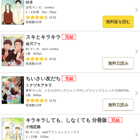
ゆき
女性マンガ、comico
1～220巻
0pt～56pt
(4.9)
無料版を読む
投稿数42件
スキとキラキラ
会川フゥ
BLマンガ、picn comics
1巻
820pt
(4.9)
無料立読み
投稿数41件
ちいさい友だち
ミナヅキアキラ
青年マンガ、となりのヤングジャンプ/ヤングジャンプコミックスDIGITAL
1巻
684pt
(4.9)
無料立読み
投稿数14件
キラキラしても、しなくても 分冊版
小池定路
BLマンガ、webアクションコミックス
1～23巻
150pt