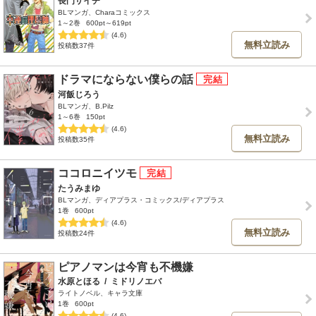
長門サイチ
BLマンガ、Charaコミックス
1～2巻
600pt～619pt
(4.6)
無料立読み
投稿数37件
ドラマにならない僕らの話
河飯じろう
BLマンガ、B.Pilz
1～6巻
150pt
(4.6)
無料立読み
投稿数35件
ココロニイツモ
たうみまゆ
BLマンガ、ディアプラス・コミックス/ディアプラス
1巻
600pt
(4.6)
無料立読み
投稿数24件
ピアノマンは今宵も不機嫌
水原とほる
/
ミドリノエバ
ライトノベル、キャラ文庫
1巻
600pt
(4.6)