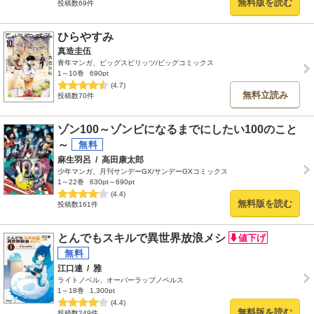
無料版を読む
投稿数69件
ひらやすみ
真造圭伍
青年マンガ、ビッグスピリッツ/ビッグコミックス
1～10巻
690pt
(4.7)
無料立読み
投稿数70件
ゾン100～ゾンビになるまでにしたい100のこと
～
麻生羽呂
/
高田康太郎
少年マンガ、月刊サンデーGX/サンデーGXコミックス
1～22巻
630pt～690pt
(4.4)
無料版を読む
投稿数161件
とんでもスキルで異世界放浪メシ
江口連
/
雅
ライトノベル、オーバーラップノベルス
1～18巻
1,300pt
(4.4)
無料版を読む
投稿数249件