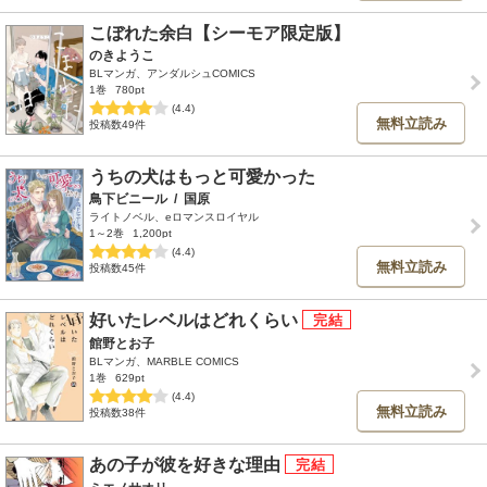
こぼれた余白【シーモア限定版】
のきようこ
BLマンガ、アンダルシュCOMICS
1巻
780pt
(4.4)
無料立読み
投稿数49件
うちの犬はもっと可愛かった
鳥下ビニール
/
国原
ライトノベル、eロマンスロイヤル
1～2巻
1,200pt
(4.4)
無料立読み
投稿数45件
好いたレベルはどれくらい
館野とお子
BLマンガ、MARBLE COMICS
1巻
629pt
(4.4)
無料立読み
投稿数38件
あの子が彼を好きな理由