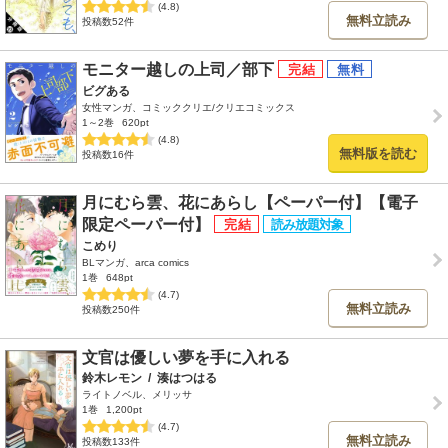
(4.8)
無料立読み
投稿数52件
モニター越しの上司／部下
ビグある
女性マンガ、コミッククリエ/クリエコミックス
1～2巻
620pt
(4.8)
無料版を読む
投稿数16件
月にむら雲、花にあらし【ペーパー付】【電子
限定ペーパー付】
こめり
BLマンガ、arca comics
1巻
648pt
(4.7)
無料立読み
投稿数250件
文官は優しい夢を手に入れる
鈴木レモン
/
湊はつはる
ライトノベル、メリッサ
1巻
1,200pt
(4.7)
無料立読み
投稿数133件