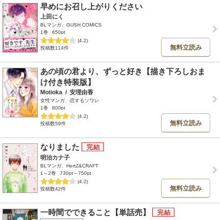
早めにお召し上がりください
上田にく
BLマンガ、GUSH COMICS
1巻
650pt
(4.2)
無料立読み
投稿数114件
あの頃の君より、ずっと好き【描き下ろしおま
け付き特装版】
Motioka
/
安理由香
女性マンガ、恋するソワレ
1巻
800pt
(4.2)
無料立読み
投稿数59件
なりました
明治カナ子
BLマンガ、HertZ&CRAFT
1～2巻
730pt～750pt
(4.2)
無料立読み
投稿数42件
一時間でできること【単話売】