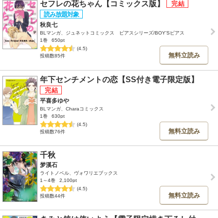
セフレの花ちゃん【コミックス版】
秋良七
BLマンガ、ジュネットコミックス ピアスシリーズ/BOY'Sピアス
1巻
650pt
(4.5)
無料立読み
投稿数85件
年下センチメントの恋【SS付き電子限定版】
平喜多ゆや
BLマンガ、Charaコミックス
1巻
630pt
(4.5)
無料立読み
投稿数76件
千秋
梦溪石
ライトノベル、ヴォワリエブックス
1～4巻
2,100pt
(4.5)
無料立読み
投稿数44件