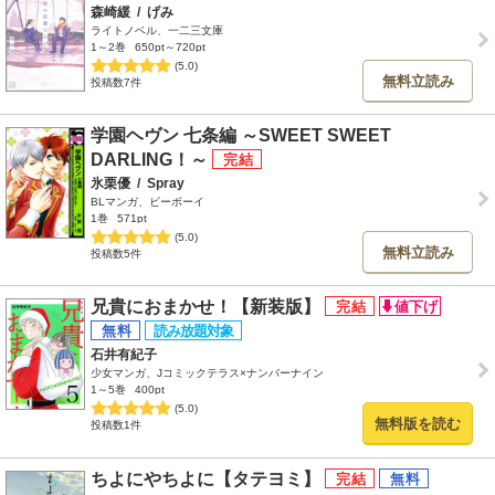
森崎緩
/
げみ
ライトノベル、一二三文庫
1～2巻
650pt～720pt
(5.0)
無料立読み
投稿数7件
学園ヘヴン 七条編 ～SWEET SWEET
DARLING！～
氷栗優
/
Spray
BLマンガ、ビーボーイ
1巻
571pt
(5.0)
無料立読み
投稿数5件
兄貴におまかせ！【新装版】
石井有紀子
少女マンガ、Jコミックテラス×ナンバーナイン
1～5巻
400pt
(5.0)
無料版を読む
投稿数1件
ちよにやちよに【タテヨミ】