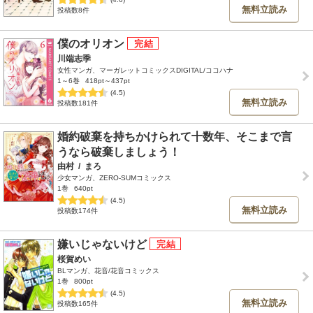
無料立読み
投稿数8件
僕のオリオン
川端志季
女性マンガ、マーガレットコミックスDIGITAL/ココハナ
1～6巻
418pt～437pt
(4.5)
無料立読み
投稿数181件
婚約破棄を持ちかけられて十数年、そこまで言
うなら破棄しましょう！
由村
/
まろ
少女マンガ、ZERO-SUMコミックス
1巻
640pt
(4.5)
無料立読み
投稿数174件
嫌いじゃないけど
桜賀めい
BLマンガ、花音/花音コミックス
1巻
800pt
(4.5)
無料立読み
投稿数165件