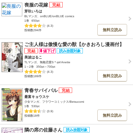
喪服の花嫁
芽玖いろは
BLマンガ、onBLUE/onBLUE comics
1巻
650pt
(4.3)
無料立読み
投稿数294件
ご主人様は傲慢な愛の獣【かきおろし漫画付】
美波はるこ
TLマンガ、無敵恋愛S＊girl Anette
1～2巻
350pt～700pt
(4.3)
無料立読み
投稿数189件
青春サバイバル
最富キョウスケ
少女マンガ、フラワーコミックス/Betsucomi
1巻
530pt
(3.9)
無料立読み
投稿数18件
隣の席の佐藤さん