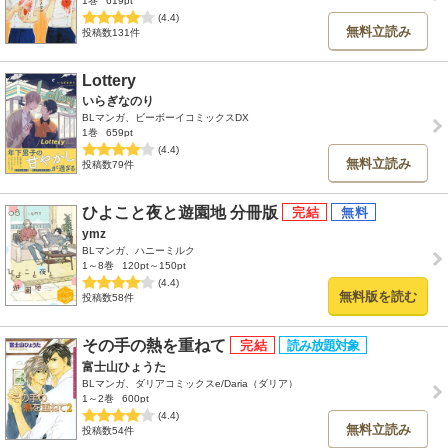
1巻
619pt
(4.4)
無料立読み
投稿数131件
Lottery
いらぎなのり
BLマンガ、ビーボーイコミックスDX
1巻
659pt
(4.4)
無料立読み
投稿数79件
ひよこと夜と遊園地 分冊版
ymz
BLマンガ、ハニーミルク
1～8巻
120pt～150pt
(4.4)
無料版を読む
投稿数58件
その手の熱を重ねて
富士山ひょうた
BLマンガ、ダリアコミックスe/Daria（ダリア）
1～2巻
600pt
(4.4)
無料立読み
投稿数54件