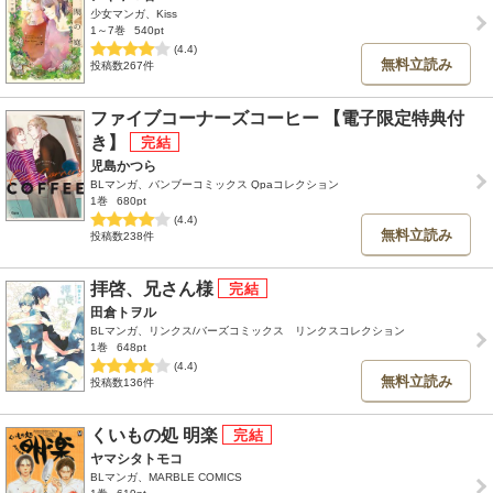
少女マンガ、Kiss
1～7巻
540pt
(4.4)
無料立読み
投稿数267件
ファイブコーナーズコーヒー 【電子限定特典付
き】
児島かつら
BLマンガ、バンブーコミックス Qpaコレクション
1巻
680pt
(4.4)
無料立読み
投稿数238件
拝啓、兄さん様
田倉トヲル
BLマンガ、リンクス/バーズコミックス リンクスコレクション
1巻
648pt
(4.4)
無料立読み
投稿数136件
くいもの処 明楽
ヤマシタトモコ
BLマンガ、MARBLE COMICS