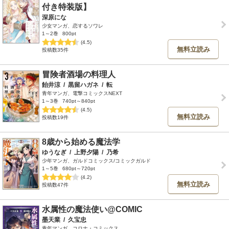
付き特装版】
深原にな
少女マンガ、恋するソワレ
1～2巻
800pt
(4.5)
無料立読み
投稿数35件
冒険者酒場の料理人
飴井涼
/
黒留ハガネ
/
転
青年マンガ、電撃コミックスNEXT
1～3巻
740pt～840pt
(4.5)
無料立読み
投稿数19件
8歳から始める魔法学
ゆうなぎ
/
上野夕陽
/
乃希
少年マンガ、ガルドコミックス/コミックガルド
1～5巻
680pt～720pt
(4.2)
無料立読み
投稿数47件
水属性の魔法使い@COMIC
墨天業
/
久宝忠
青年マンガ、コロナ・コミックス