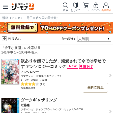
検索
はじめて
カート
ログイン
会員登録
漫画（マンガ）・電子書籍が国内最大級!!
絞り込む
並べ替え:
「派手な展開」の検索結果
141件中 1～100件を表示
訳あり令嬢でしたが、溺愛されて今では幸せで
す アンソロジーコミック
アンソロジー
少女マンガ、ZERO-SUMコミックス
1～9巻
391pt～782pt
(4.2)
無料立読み
投稿数300件
ダークギャザリング
近藤憲一
少年マンガ、ジャンプSQ./ジャンプコミックスDIGITAL