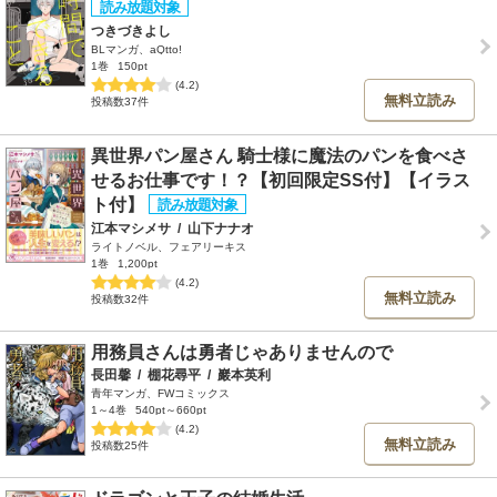
つきづきよし
BLマンガ、aQtto!
1巻
150pt
(4.2)
無料立読み
投稿数37件
異世界パン屋さん 騎士様に魔法のパンを食べさ
せるお仕事です！？【初回限定SS付】【イラス
ト付】
江本マシメサ
/
山下ナナオ
ライトノベル、フェアリーキス
1巻
1,200pt
(4.2)
無料立読み
投稿数32件
用務員さんは勇者じゃありませんので
長田馨
/
棚花尋平
/
巖本英利
青年マンガ、FWコミックス
1～4巻
540pt～660pt
(4.2)
無料立読み
投稿数25件