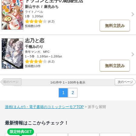
ドラゴンと王子の結婚生活
新山サホ
/
麻先みち
ライトノベル
1巻
1,200pt
(4.2)
無料立読み
投稿数13件
志乃と恋
千種みのり
青年マンガ、MFC
1～5巻
1,160pt～1,260pt
(4.2)
無料立読み
投稿数13件
前のページ
次のページ
141件中 1～100件を表示
1
2
漫画(まんが)・電子書籍のコミックシーモアTOP
派手な展開
最新情報はここからチェック！
限定特典GET