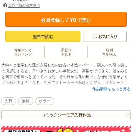
この作品の注意事項
¥0
会員登録して
で読む
無料で読む
お気に入り
青年マンガ
最新刊
新刊
ランキング
を見る
自動購入
大学へと進学した蓮が入居したのは古い木造アパート。隣人への引っ越し
の挨拶をすると、目つきのおかしい年配女性・高梨がでてきて、蓮をみる
と無言で部屋へと戻っていった。その日から蓮の周囲になぜか高梨がよく
あらわれるようになる。やがてストーカー行為はどんどんエスカレートし
ていき、蓮に彼女ができた時、最悪の事態がおきてしまう――。
作品情報をもっと見る
先行
無料
ホラー
コミックシーモア先行作品