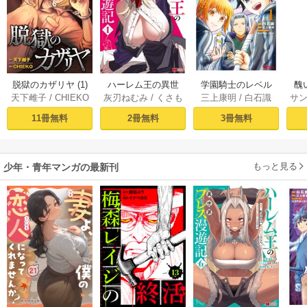
脱獄のカザリヤ (1)
ハーレム王の異世
学園騎士のレベル
醜
天下雌子
/
CHIEKO
灰刃ねむみ
/
くさも
三上康明
/
白石識
サ
界プレス漫遊記 ～
アップ！レベル100
同
ち
最強無双のおじさ
0超えの転生者、落
皇
11冊無料
2冊無料
3冊無料
んはあらゆる種族
ちこぼれクラスに
喪
を嫁にする～（コ
入学。そして、
ミック） 1巻
（コミック） ： 1
もっと見る
少年・青年マンガの最新刊