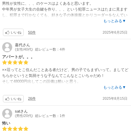
男性が女性に、、、のケースはよくあると思います。
中年男が女子大生の合鍵を作り、、、という犯罪ニュースはたまに見ます
し、犯罪まで行かなくても、好きな子の体操服とかリコーダーをなんてい
うのは、よくある？ケースだと思います。（もとい、十分器物損壊罪です
もっとみる▼
ね。）
50件
2025年6月25日
いいね
歯ブラシペロペロ♡の広告は、嫌な意味で刺さりました。
綺麗な蓮くんの歯ブラシとボロ雑巾の如き女の歯ブラシを向かい合わせた
嘉代
さん
(女性/40代)
総レビュー数：4件
儀式？から繋ぎ合わせてペロペロ…
自分が小汚いキモ女からコレやられたら身の毛もよだちますね。
アパートが。。。
好きでもない人から性的な目で見られるのは男でもキツイです…。
××荘ってとこ住んだことある者だけど、男の子でもまずいって。ましてど
城さんの正体も気になりますね。
ちらかというと気弱そうな子なんてこんなとこいちゃだめ！
探偵？警察？過去にも同じような事件を起こしていたとしたら、そちらの
そして48000円出してこの設備は酷いと思う。
展開も気になりますね。
高梨さんみたいな女性は正直そこまで珍しくない。ここまでぶっ飛んだ壊
もっとみる▼
れ方はしてなくても、こうなりかけない人は結構いる。
26件
2025年8月15日
蓮くんには高梨さんをバネに強くなってほしい。さくらちゃん守ってあげ
いいね
てね。さくらちゃんの弟さんがお姉さん思いなのも◎ただのホラーで終わ
りませんように。
sat
さん
(男性/20代)
総レビュー数：1件
怖い