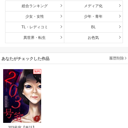
総合ランキング
メディア化
少女・女性
少年・青年
TL・レディコミ
BL
異世界・転生
お色気
履歴削除
あなたがチェックした作品
無料
203号室【単話】