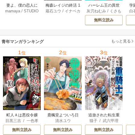
妻よ、僕の恋人に
梅森レイジの終活 1
ハーレム王の異世
学
mamaya
/
STUDIO
蔵石ユウ
/
イナベカ
灰刃ねむみ
/
くさも
白
なってくれません
3巻
界プレス漫遊記 ～
アッ
ZOON
ズ
/
STUDIO ZOON
ち
か？ 21巻
最強無双のおじさ
0
無料立読み
んはあらゆる種族
ち
を嫁にする～（コ
ミック） 6巻
（
もっと見る
青年マンガランキング
1
2
3
位
位
位
町人Ａは悪役令嬢
追放された転生重
鹿楓堂よついろ日
目黒三吉
/
一色孝
猫子
/
武六甲理
清水ユウ
をどうしても救い
騎士はゲーム知識
和
太郎
/
Parum
衣
/
じゃいあん
たい ～どぶと空
で無双する
無料立読み
無料立読み
無料立読み
と氷の姫君～