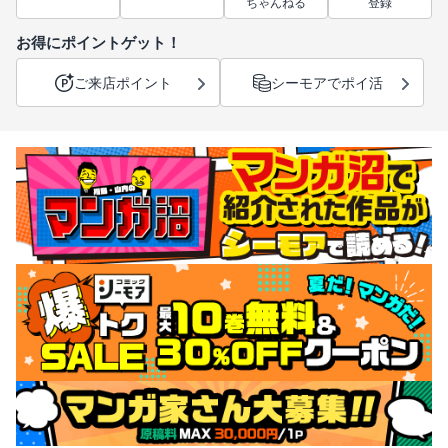
ちゃんねる
登録
お得にポイントゲット！
ご来店ポイント
シーモアでポイ活