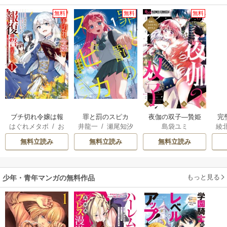
無料
無料
無料
ブチ切れ令嬢は報
罪と罰のスピカ
夜伽の双子―贄姫
完
はぐれメタボ
/
お
井龍一
/
瀬尾知汐
島袋ユミ
綾
復を誓いました。
は二人の王子に愛
が
おのいも
/
昌未
される―
さ
無料立読み
無料立読み
無料立読み
もっと見る
少年・青年マンガの無料作品