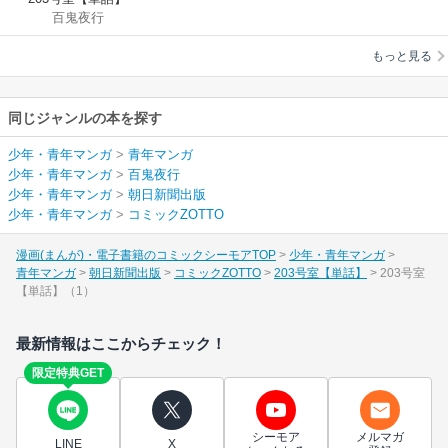
百鬼夜行
もっと見る
同じジャンルの本を探す
少年・青年マンガ
>
青年マンガ
少年・青年マンガ
>
百鬼夜行
少年・青年マンガ
>
朝日新聞出版
少年・青年マンガ
>
コミックZOTTO
漫画(まんが)・電子書籍のコミックシーモアTOP
少年・青年マンガ
青年マンガ
朝日新聞出版
コミックZOTTO
203号室【単話】
203号室
【単話】（1）
最新情報はここからチェック！
限定特典GET
シーモア
メルマガ
LINE
X