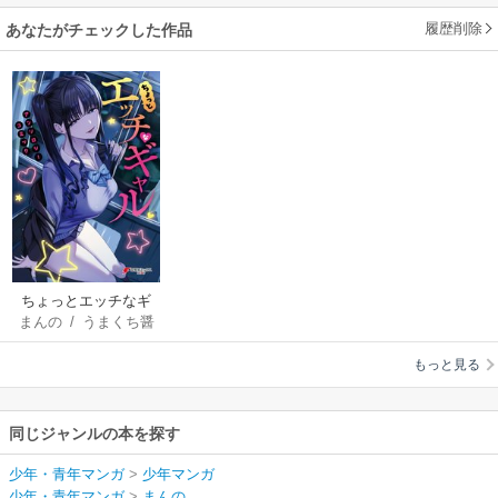
履歴削除
あなたがチェックした作品
ちょっとエッチなギ
まんの
/
うまくち醤
ャル アンソロジーコ
油
/
眞銅七号
/
ナス
ミック
もっと見る
ムスビム
/
庭トリ
/
春待うろ
/
みな藻
/
ゆうみ
/
よちリョウ
同じジャンルの本を探す
タ
少年・青年マンガ
>
少年マンガ
少年・青年マンガ
>
まんの