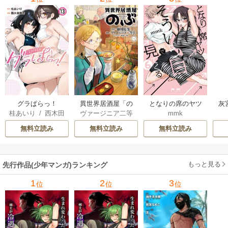
ぁ
グラぱらっ！
異世界居酒屋「の
となりの席のヤツ
灰
桂あいり
/
西木田
ヴァージニア二等
mmk
ぶ」
がそういう目で見
景志
兵
/
蝉川夏哉
/
転
てくる
無料立読み
無料立読み
無料立読み
もっと見る
先行作品(少年マンガ)ランキング
1
2
3
位
位
位