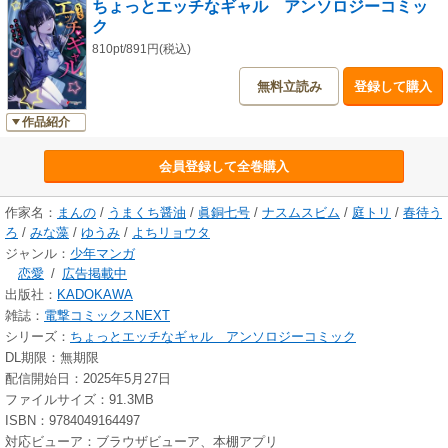
ちょっとエッチなギャル アンソロジーコミッ
ク
810pt/891円(税込)
無料立読み
登録して購入
作品紹介
会員登録して全巻購入
作家名：
まんの
/
うまくち醤油
/
眞銅七号
/
ナスムスビム
/
庭トリ
/
春待う
ろ
/
みな藻
/
ゆうみ
/
よちリョウタ
ジャンル：
少年マンガ
恋愛
/
広告掲載中
出版社：
KADOKAWA
雑誌：
電撃コミックスNEXT
シリーズ：
ちょっとエッチなギャル アンソロジーコミック
DL期限：無期限
配信開始日：2025年5月27日
ファイルサイズ：91.3MB
ISBN：9784049164497
対応ビューア：ブラウザビューア、本棚アプリ