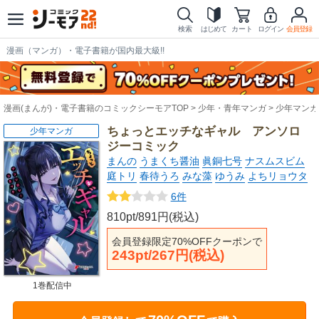
検索
はじめて
カート
ログイン
会員登録
漫画（マンガ）・電子書籍が国内最大級!!
漫画(まんが)・電子書籍のコミックシーモアTOP
少年・青年マンガ
少年マンガ
ちょっとエッチなギャル アンソロ
少年マンガ
ジーコミック
まんの
うまくち醤油
眞銅七号
ナスムスビム
庭トリ
春待うろ
みな藻
ゆうみ
よちリョウタ
6件
810pt/891円(税込)
会員登録限定70%OFFクーポンで
243pt/267円(税込)
1巻配信中