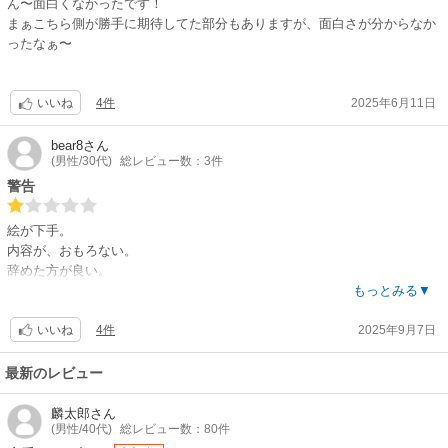
ん〜面白くなかったです！
まぁこちら側が勝手に期待してた部分もありますが、面白さが分からなか
ったなぁ〜
4件
2025年6月11日
いいね
bear8
さん
(男性/30代)
総レビュー数：3件
警告
絵が下手。
内容が、おもろない。
辞めた方が良い。
ポイントの無駄。
もっとみる▼
金の無駄。
4件
2025年9月7日
個人的にはやけど。
いいね
最新のレビュー
麟太郎
さん
(男性/40代)
総レビュー数：80件