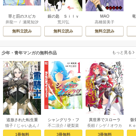
罪と罰のスピカ
銀の匙 Ｓｉｌｖ
MAO
井龍一
/
瀬尾知汐
荒川弘
高橋留美子
ｅｒ Ｓｐｏｏｎ
無料立読み
無料立読み
無料立読み
もっと見る
少年・青年マンガの無料作品
追放された転生重
シャングリラ・フ
異世界でスローラ
骸
猫子
/
じゃいあん
/
不二涼介
/
硬梨菜
長頼
/
シゲ
/
オウカ
Ｋ
騎士はゲーム知識
ロンティア（１）
イフを（願望） 1
異
武六甲理衣
で無双する（１）
～クソゲーハン
1冊無料
3冊無料
3冊無料