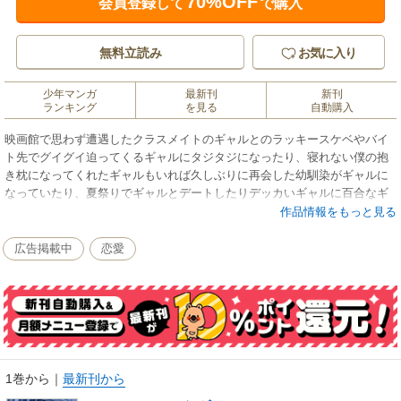
70%OFF
会員登録して
で購入
無料立読み
お気に入り
少年マンガ
最新刊
新刊
ランキング
を見る
自動購入
映画館で思わず遭遇したクラスメイトのギャルとのラッキースケベやバイ
ト先でグイグイ迫ってくるギャルにタジタジになったり、寝れない僕の抱
き枕になってくれたギャルもいれば久しぶりに再会した幼馴染がギャルに
なっていたり、夏祭りでギャルとデートしたりデッカいギャルに百合なギ
ャル、さらに女装ギャルまで……すごくエッチではないけどちょっとだけ
作品情報をもっと見る
エッチなギャルたちを集めたアンソロジーコミック！
広告掲載中
恋愛
＜カバーイラスト＞
まんの
＜漫画＞
うまくち醤油／眞銅七号／ナスムスビム／庭トリ／春待うろ／みな藻／ゆ
うみ／よちリョウタ
1巻から
｜
最新刊から