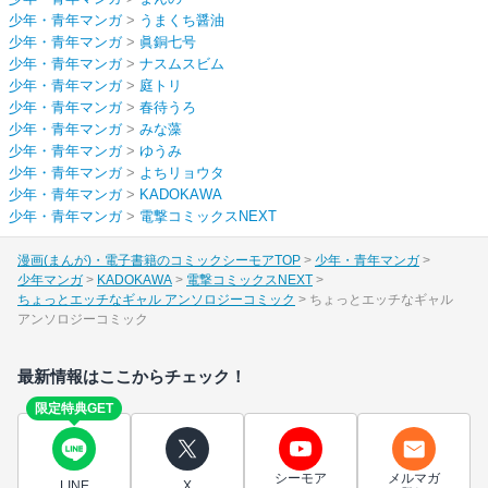
少年・青年マンガ
>
うまくち醤油
少年・青年マンガ
>
眞銅七号
少年・青年マンガ
>
ナスムスビム
少年・青年マンガ
>
庭トリ
少年・青年マンガ
>
春待うろ
少年・青年マンガ
>
みな藻
少年・青年マンガ
>
ゆうみ
少年・青年マンガ
>
よちリョウタ
少年・青年マンガ
>
KADOKAWA
少年・青年マンガ
>
電撃コミックスNEXT
漫画(まんが)・電子書籍のコミックシーモアTOP
少年・青年マンガ
少年マンガ
KADOKAWA
電撃コミックスNEXT
ちょっとエッチなギャル アンソロジーコミック
ちょっとエッチなギャル
アンソロジーコミック
最新情報はここからチェック！
限定特典GET
シーモア
メルマガ
LINE
X