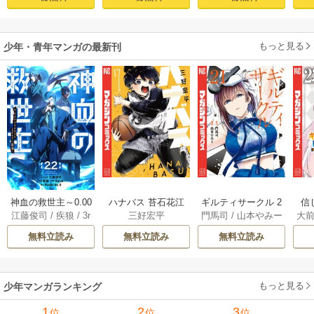
ター、神ゲーに挑
まんとす～
もっと見る
少年・青年マンガの最新刊
神血の救世主～0.00
ハナバス 苔石花江
ギルティサークル 2
信
江藤俊司
/
疾狼
/
3r
三好宏平
門馬司
/
山本やみー
大
000001％を引き当
のバスケ論 7巻
1巻
に
d Ie
/
Studio No.9
て最強へ～【電子
で
無料立読み
無料立読み
無料立読み
書籍特典付】 22巻
ギ
ャ
の
もっと見る
少年マンガランキング
れ
メ
1
2
3
位
位
位