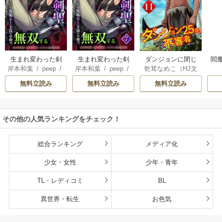
生まれ変わった剣
生まれ変わった剣
ダンジョンに閉じ
閻魔
岸本和葉
/
peep
/
岸本和葉
/
peep
/
乾茸なめこ（HJ文
聖、剣士が冷遇さ
聖、剣士が冷遇さ
込められて25年。
染野静也
/
桑島黎
染野静也
/
桑島黎
庫／ホビージャパ
れる魔術至上主義
れる魔術至上主義
救出されたときに
無料立読み
無料立読み
無料立読み
音
/
taskey STUDI
音
/
taskey STUDI
ン刊）
/
御手洗太
の学園で無双する
の学園で無双する
は立派な不審者に
O
O
陽
/
芝
【単行本版】
なっていた【分冊
版】
その他の人気ランキングをチェック！
総合ランキング
メディア化
少女・女性
少年・青年
TL・レディコミ
BL
異世界・転生
お色気