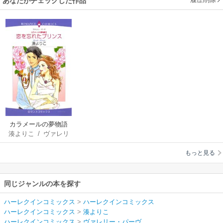
あなたがチェックした作品
カラメールの夢物語
湊よりこ
/
ヴァレリ
Ⅱ 恋を忘れたプリン
ー・パーヴ
ス
もっと見る
同じジャンルの本を探す
ハーレクインコミックス
>
ハーレクインコミックス
ハーレクインコミックス
>
湊よりこ
ハーレクインコミックス
>
ヴァレリー・パーヴ