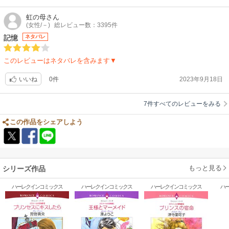
虹の母
さん
(女性/－)
総レビュー数：3395件
記憶
ネタバレ
このレビューはネタバレを含みます▼
0件
2023年9月18日
いいね
7件すべてのレビューをみる
この作品をシェアしよう
もっと見る
シリーズ作品
ハーレクインコミックス
ハーレクインコミックス
ハーレクインコミックス
ハ