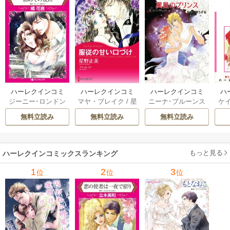
ハーレクインコミ
ハーレクインコミ
ハーレクインコミ
ハ
ジーニー･ロンドン
マヤ・ブレイク
/
星
ニーナ･ブルーンス
ケ
ックス セット 202
ックス セット 202
ックス セット 202
ック
/
橘花夜
/
メアリ
野正美
/
ヘレン･ブ
/
おおつきちずる
/
/
J
6年 vol.1064 1巻
6年 vol.1002 1巻
6年 vol.1063 1巻
6年
無料立読み
無料立読み
無料立読み
ー･ライアンズ
/
花
ルックス
/
のわきね
レベッカ･ヨーク
/
ス
牟礼サキ
/
サラ･モ
い
/
マーガレット･
稜敦水
/
ケイト･ハ
ル
ーガン
/
星合操
/
ア
ウェイ
/
一重夕子
ーディ
/
海野みつる
ザ
ン･ウィール
/
津寺
/
サラ･ウッド
もっと見る
/
流
ハーレクインコミックスランキング
里可子
水凛子
1
2
3
位
位
位