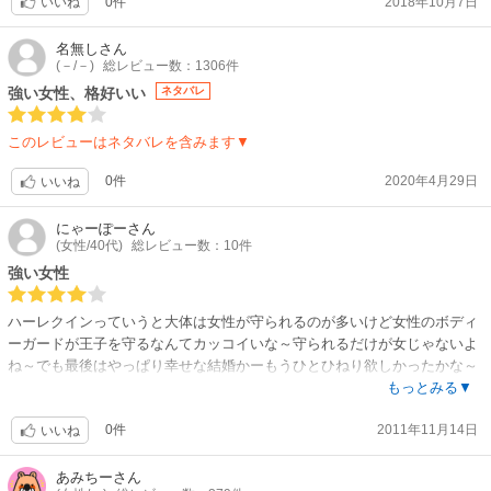
0件
2018年10月7日
い人かなのと、上記のサービスでおまけして４にしました。
いいね
名無し
さん
(－/－)
総レビュー数：1306件
強い女性、格好いい
ネタバレ
このレビューはネタバレを含みます▼
0件
2020年4月29日
いいね
にゃーぽー
さん
(女性/40代)
総レビュー数：10件
強い女性
ハーレクインっていうと大体は女性が守られるのが多いけど女性のボディ
ーガードが王子を守るなんてカッコイいな～守られるだけが女じゃないよ
ね～でも最後はやっぱり幸せな結婚かーもうひとひねり欲しかったかな～
(欲張りかな？)
もっとみる▼
0件
2011年11月14日
いいね
あみちー
さん