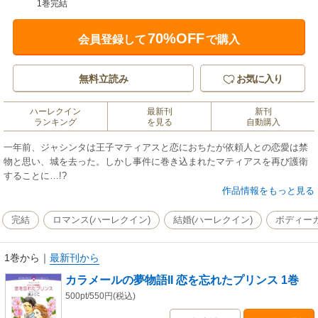
1巻完結
70%OFF
会員登録して
で購入
無料立読み
お気に入り
ハーレクイン
最新刊
新刊
ランキング
を見る
自動購入
一年前、ジャシンタは王子マティアスと恋におちたが依頼人との恋愛は禁
物と思い、城を去った。しかし事件に巻き込まれたマティアスを再び護衛
することに…!?
作品情報をもっと見る
完結
ロマンス(ハーレクイン)
結婚(ハーレクイン)
ボディーガ
1巻から
｜
最新刊から
カラメールの夢物語II 恋を忘れたプリンス 1巻
500pt/550円(税込)