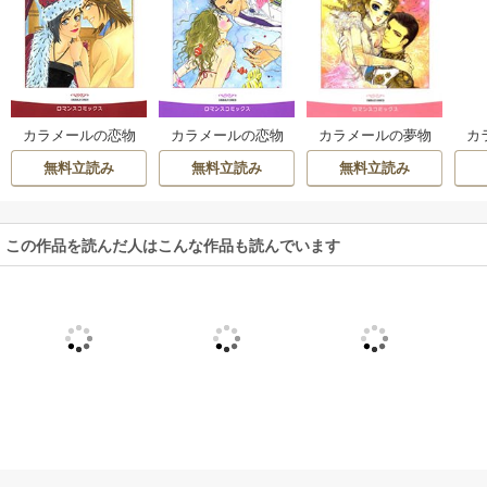
カ
カラメールの恋物
カラメールの恋物
カラメールの夢物
語 
語 Ⅲ プリンセスに
語 Ⅰ 王様とマーメ
語 Ⅲ プリンスの宿
無料立読み
無料立読み
無料立読み
キスしたら
イド
命
この作品を読んだ人はこんな作品も読んでいます