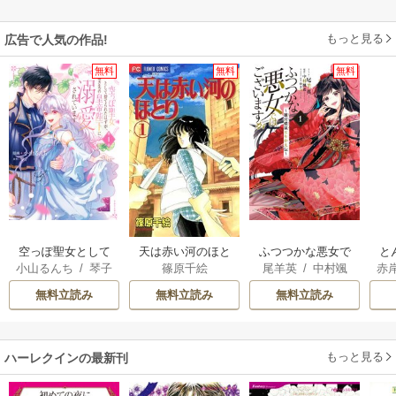
もっと見る
広告で人気の作品!
無料
無料
無料
空っぽ聖女として
天は赤い河のほと
ふつつかな悪女で
と
小山るんち
/
琴子
篠原千絵
尾羊英
/
中村颯
赤
捨てられたはず
り
はございますが ～
希
/
ゆき哉
が、嫁ぎ先の皇帝
雛宮蝶鼠とりかえ
無料立読み
無料立読み
無料立読み
陛下に溺愛されて
伝～
います
もっと見る
ハーレクインの最新刊