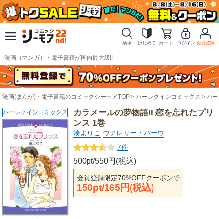
検索
はじめて
カート
ログイン
会員登録
漫画（マンガ）・電子書籍が国内最大級!!
漫画(まんが)・電子書籍のコミックシーモアTOP
ハーレクインコミックス
ハー
カラメールの夢物語II 恋を忘れたプリ
ハーレクインコミックス
ンス 1巻
湊よりこ
ヴァレリー・パーヴ
7件
500pt/550円(税込)
会員登録限定70%OFFクーポンで
150pt/165円(税込)