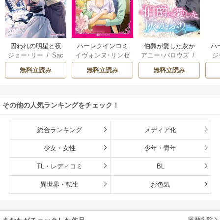
囚われの明星と夜
ハーレクインコミ
伯爵が愛した灰か
ハ
ジョー･リー
/
Sac
イヴォンヌ･リンゼ
アニー･バロウズ
/
ジ
明けのシュヴァリ
ックス セット 202
ぶり
ック
hiyo
イ
/
立木美和
/
ミ
もとなおこ
ン
エ
6年 vol.999
無料立読み
無料立読み
無料立読み
ランダ･ジャレッ
リー
ト
/
宮本果林
/
ロ
花
ーリー・ペイジ
/
モ
曽祢まさこ
操
その他の人気ランキングをチェック！
ル
総合ランキング
メディア化
少女・女性
少年・青年
TL・レディコミ
BL
異世界・転生
お色気
履歴削除