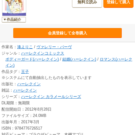
無料立読み
登録して購入
作品紹介
会員登録して全巻購入
作家名：
湊よりこ
/
ヴァレリー・パーヴ
ジャンル：
ハーレクインコミックス
ボディーガード(ハーレクイン)
/
結婚(ハーレクイン)
/
ロマンス(ハーレク
イン)
作品タグ：
王子
※システムにて自動抽出したものを表示しています
出版社：
ハーレクイン
雑誌：
ハーレクイン
シリーズ：
ハーレクイン カラメールシリーズ
DL期限：無期限
配信開始日：2012年8月28日
ファイルサイズ：24.0MB
出版年月：2017年3月
ISBN：9784776726517
対応ビューア：ブラウザビューア、本棚アプリ