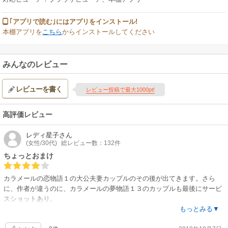
｢アプリで読む｣にはアプリをインストール!
本棚アプリを
こちら
からインストールしてください
みんなのレビュー
レビューを書く
レビュー投稿で最大1000pt!
高評価レビュー
レディ星子
さん
(女性/30代)
総レビュー数：132件
ちょっとおまけ
カラメールの恋物語１の大公夫妻カップルのその後が出てきます。さら
に、作者が違うのに、カラメールの夢物語１３のカップルも最後にサービ
スショットあり。
ヒロインが過去にとらわれかつ身分差を気にしてましたか、それも含めて
もっとみる▼
このお話はさらっとしてるんですが、ヒーローがカッコ良くて優しくて良