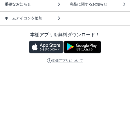
重要なお知らせ
商品に関するお知らせ
ホームアイコンを追加
本棚アプリを無料ダウンロード！
本棚アプリについて
このサイトについて
推奨環境
利用規約
ISBN検索
プライバシーポリシー
情報セキュリティーポリシー
特定商取引法に基づく表示
安心してお使いいただくために
ABJマークは、この電子書店・電子書籍配信サービスが、 著作権者からコンテ
ンツ使用許諾を得た正規版配信サービスであることを示す登録商標（登録番号
第6091713号）です。 詳しくは［ABJマーク］または［電子出版制作・流通協
議会］で検索してください。
(C)NTTソルマーレ