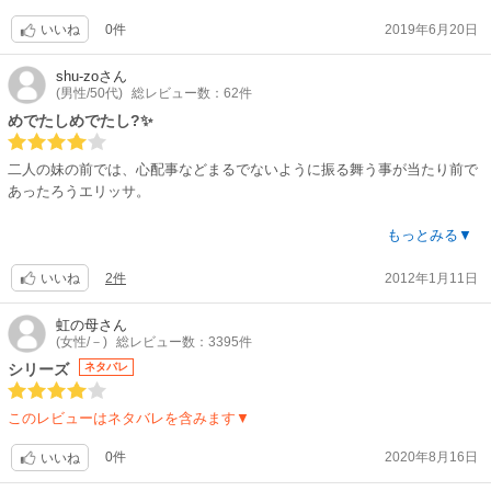
0件
2019年6月20日
いいね
shu-zo
さん
(男性/50代)
総レビュー数：62件
めでたしめでたし?✨
二人の妹の前では、心配事などまるでないように振る舞う事が当たり前で
あったろうエリッサ。
そんな彼女が、頼れるパートナーに巡り会い幸せをつかむまでを見届ける
もっとみる▼
事ができて、安心しました?
2件
2012年1月11日
いいね
クラッカー(犬)の存在も見逃せません?
虹の母
さん
(女性/－)
総レビュー数：3395件
シリーズ
ネタバレ
このレビューはネタバレを含みます▼
0件
2020年8月16日
いいね