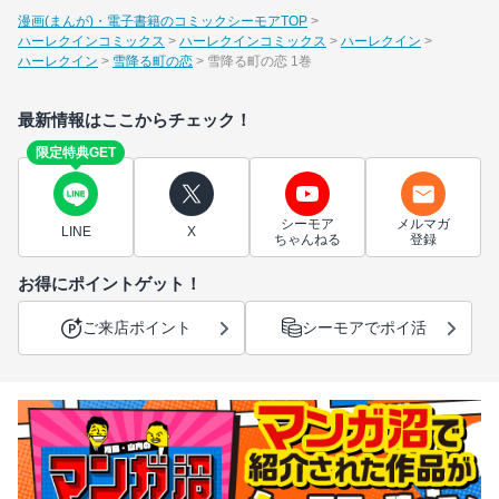
漫画(まんが)・電子書籍のコミックシーモアTOP
ハーレクインコミックス
ハーレクインコミックス
ハーレクイン
ハーレクイン
雪降る町の恋
雪降る町の恋 1巻
最新情報はここからチェック！
限定特典GET
シーモア
メルマガ
LINE
X
ちゃんねる
登録
お得にポイントゲット！
ご来店ポイント
シーモアでポイ活