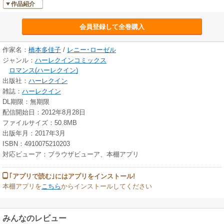
作品紹介
会員登録して全巻購入
作家名：
橋本多佳子
/
レニー･ローゼル
ジャンル：
ハーレクインコミックス
ロマンス(ハーレクイン)
出版社：
ハーレクイン
雑誌：
ハーレクイン
DL期限：無期限
配信開始日：2012年8月28日
ファイルサイズ：50.8MB
出版年月：2017年3月
ISBN：4910075210203
対応ビューア：ブラウザビューア、本棚アプリ
｢アプリで読む｣にはアプリをインストール!
本棚アプリを
こちら
からインストールしてください
みんなのレビュー