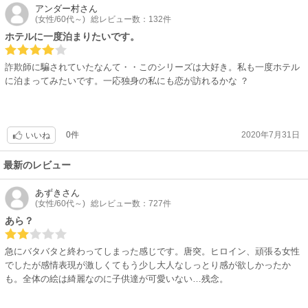
アンダー村
さん
(女性/60代～)
総レビュー数：132件
ホテルに一度泊まりたいです。
詐欺師に騙されていたなんて・・このシリーズは大好き。私も一度ホテル
に泊まってみたいです。一応独身の私にも恋が訪れるかな ？
0件
2020年7月31日
いいね
最新のレビュー
あずき
さん
(女性/60代～)
総レビュー数：727件
あら？
急にバタバタと終わってしまった感じです。唐突。ヒロイン、頑張る女性
でしたが感情表現が激しくてもう少し大人なしっとり感が欲しかったか
も。全体の絵は綺麗なのに子供達が可愛いない…残念。