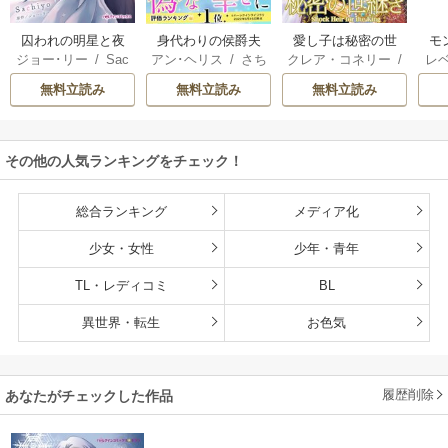
囚われの明星と夜
身代わりの侯爵夫
愛し子は秘密の世
モ
ジョー･リー
/
Sac
アン･ヘリス
/
さち
クレア・コネリー
/
レ
明けのシュヴァリ
人
継ぎ
結婚
hiyo
みりほ
津寺里可子
ー
エ
無料立読み
無料立読み
無料立読み
その他の人気ランキングをチェック！
総合ランキング
メディア化
少女・女性
少年・青年
TL・レディコミ
BL
異世界・転生
お色気
履歴削除
あなたがチェックした作品