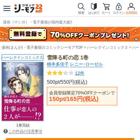
検索
はじめて
カート
ログイン
会員登録
漫画（マンガ）・電子書籍が国内最大級!!
漫画(まんが)・電子書籍のコミックシーモアTOP
ハーレクインコミックス
ハー
雪降る町の恋 1巻
ハーレクインコミックス
橋本多佳子
レニー･ローゼル
12件
500pt/550円(税込)
会員登録限定70%OFFクーポンで
150pt/165円(税込)
1巻完結
この作品の注意事項