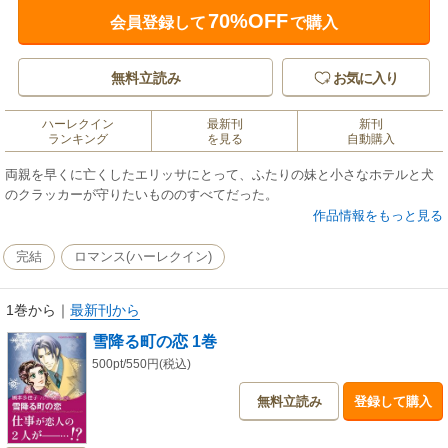
70%OFF
会員登録して
で購入
無料立読み
お気に入り
ハーレクイン
最新刊
新刊
ランキング
を見る
自動購入
両親を早くに亡くしたエリッサにとって、ふたりの妹と小さなホテルと犬
のクラッカーが守りたいもののすべてだった。
作品情報をもっと見る
完結
ロマンス(ハーレクイン)
1巻から
｜
最新刊から
雪降る町の恋 1巻
500pt/550円(税込)
無料立読み
登録して購入