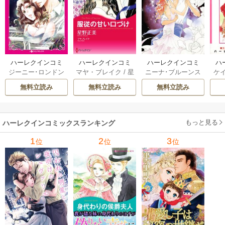
ハーレクインコミ
ハーレクインコミ
ハーレクインコミ
ハ
ジーニー･ロンドン
マヤ・ブレイク
/
星
ニーナ･ブルーンス
ケ
ックス セット 202
ックス セット 202
ックス セット 202
ック
/
橘花夜
/
メアリ
野正美
/
ヘレン･ブ
/
おおつきちずる
/
/
J
6年 vol.1064 1巻
6年 vol.1002 1巻
6年 vol.1063 1巻
6年
無料立読み
無料立読み
無料立読み
ー･ライアンズ
/
花
ルックス
/
のわきね
レベッカ･ヨーク
/
ス
牟礼サキ
/
サラ･モ
い
/
マーガレット･
稜敦水
/
ケイト･ハ
ル
ーガン
/
星合操
/
ア
ウェイ
/
一重夕子
ーディ
/
海野みつる
ザ
ン･ウィール
/
津寺
/
サラ･ウッド
もっと見る
/
流
ハーレクインコミックスランキング
里可子
水凛子
1
2
3
位
位
位