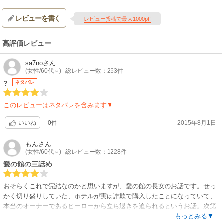
レビューを書く
レビュー投稿で最大1000pt!
高評価レビュー
sa7no
さん
(女性/60代～)
総レビュー数：263件
?
ネタバレ
このレビューはネタバレを含みます▼
0件
2015年8月1日
いいね
もん
さん
(女性/60代～)
総レビュー数：1228件
愛の館の三話め
おそらくこれで完結なのかと思いますが、愛の館の長女のお話です。せっ
かく切り盛りしていた、ホテルが実は詐欺で購入したことになっていて、
本当のオーナーであるヒーローから立ち退きを迫られるというお話。次第
に惹かれあう二人に、不審者の影が。最後はハピエンで、ホッとします。
もっとみる▼