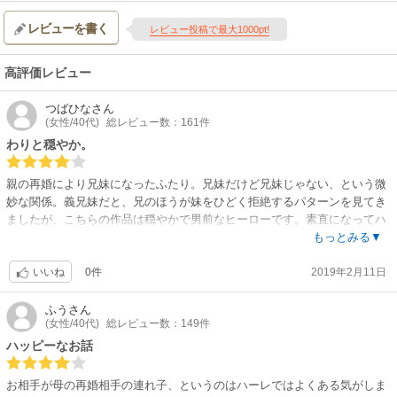
レビューを書く
レビュー投稿で最大1000pt!
高評価レビュー
つばひな
さん
(女性/40代)
総レビュー数：161件
わりと穏やか。
親の再婚により兄妹になったふたり。兄妹だけど兄妹じゃない、という微
妙な関係。義兄妹だと、兄のほうが妹をひどく拒絶するパターンを見てき
ましたが、こちらの作品は穏やかで男前なヒーローです。素直になってハ
ッピーエンド、よかったです。
もっとみる▼
0件
2019年2月11日
いいね
ふう
さん
(女性/40代)
総レビュー数：149件
ハッピーなお話
お相手が母の再婚相手の連れ子、というのはハーレではよくある気がしま