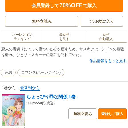
70%OFF
会員登録して
で購入
無料立読み
お気に入り
ハーレクイン
最新刊
新刊
ランキング
を見る
自動購入
恋人の裏切りによって傷ついた心を癒すため、サスキアはロンドンの喧騒
を離れ、ひとりトスカーナの別荘を訪れていた。
作品情報をもっと見る
完結
ロマンス(ハーレクイン)
1巻から
｜
最新刊から
ちょっぴり罪な関係 1巻
500pt/550円(税込)
無料立読み
登録して購入