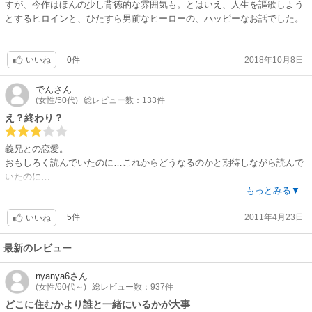
すが、今作はほんの少し背徳的な雰囲気も。とはいえ、人生を謳歌しよう
とするヒロインと、ひたすら男前なヒーローの、ハッピーなお話でした。
0件
2018年10月8日
いいね
でん
さん
(女性/50代)
総レビュー数：133件
え？終わり？
義兄との恋愛。
おもしろく読んでいたのに…これからどうなるのかと期待しながら読んで
いたのに…
もっとみる▼
…？？え？…
5件
2011年4月23日
これで終わり？
いいね
うそ!!
ラストが…これ？
最新のレビュー
どうなるのか楽しみだったのに。
nyanya6
さん
(女性/60代～)
総レビュー数：937件
どこに住むかより誰と一緒にいるかが大事