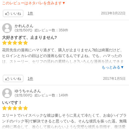
このレビューはネタバレを含みます▼
1件
2013年3月22日
いいね
かれん
さん
(女性/50代)
総レビュー数：359件
大好きすぎて、止まりません?
花田先生の漫画にハマり過ぎて、購入が止まりません?絵は綺麗だけど、
ヒロインとカレの顔はどの漫画も似てるんですよね。でも、ハマったの
は、ストーリー、セリフの流れの素晴らしさ?いろんな漫画を読んできま
したが、頭の中にドラマが浮かんでくるような、ワクワク、ドキドキが止
もっとみる▼
まりません❗何度も読み返してます。大ファンになりました‼
1件
2017年1月5日
いいね
ゆうちゃん
さん
(女性/30代)
総レビュー数：149件
いいです！
エリートでハイスペックな彼は優しそうに見えて冷たくて、お金(ハイブラ
ンドのバック等)で解決できると思っている。そんな彼氏を振った遥。無職
の時に再会して、改心して振られないような完璧な彼氏を目指す。復活愛