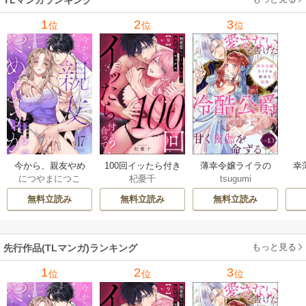
1
2
3
位
位
位
今から、親友やめ
100回イッたら付き
薄幸令嬢ライラの
幸
につやまにつこ
杞憂千
tsugumi
ようか。～腐れ縁
合って？ 無愛想な
数奇な結婚 愛さな
絶
同僚は甘い快楽で
ライバル同期の溺
いと告げた冷酷公
む
無料立読み
無料立読み
無料立読み
私を壊す～
愛絶倫セックス
爵は甘く夜伽を命
（分冊版）
ずる（分冊版）
もっと見る
先行作品(TLマンガ)ランキング
1
2
3
位
位
位