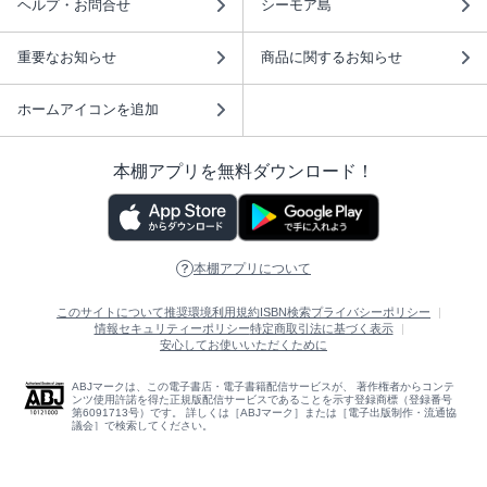
ヘルプ・お問合せ
シーモア島
重要なお知らせ
商品に関するお知らせ
ホームアイコンを追加
本棚アプリを無料ダウンロード！
本棚アプリについて
このサイトについて
推奨環境
利用規約
ISBN検索
プライバシーポリシー
情報セキュリティーポリシー
特定商取引法に基づく表示
安心してお使いいただくために
ABJマークは、この電子書店・電子書籍配信サービスが、 著作権者からコンテ
ンツ使用許諾を得た正規版配信サービスであることを示す登録商標（登録番号
第6091713号）です。 詳しくは［ABJマーク］または［電子出版制作・流通協
議会］で検索してください。
(C)NTTソルマーレ