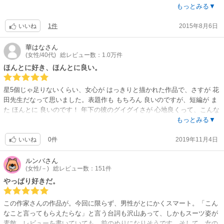
を描いた心温まるお話。
もっとみる▼
きゅんとするセリフが多々あります!
1件
2015年8月6日
表題作の2話と短編も収録されてます(*^^*)
いいね
華はな
さん
(女性/40代)
総レビュー数：1.0万件
ほんとに好き、ほんとに良い。
星5個じゃ足りないくらい、女心が はっきりと描かれた作品で、さすが 花
田先生だなって思いました。表題作も もちろん 良いのですが、短編が ま
た ほんとに 良いのです！ 年下の彼のグイグイさが 心地良くって、こんな
彼氏がいたらなぁなんて思ってしまいました。最後のページ、又、恋をし
もっとみる▼
ようと覚悟した彼女が素敵でした！
0件
2019年11月4日
いいね
ルンバ
さん
(女性/－)
総レビュー数：151件
やっぱり好きだ。
この作家さんの作品が。今回に限らず、男性がとにかくスマート。「こん
なこと言ってもらえたらな」と言う台詞も沢山あって、しかもスーツ姿が
素敵。レビューを書いていても、前のめりになりそうです。そして、女の