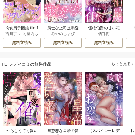
肉食男子図鑑 file.1
策士な上司は溺愛
怪物伯爵の甘い花
エ
吉川丁
/
阿基内も
みやのちょび
橘邦衛
ぎゅ〜っと！アグ
欲を隠さない。～
悪役令嬢はベッド
は
どる
レッション 【短
囲って、乱して、
で乱れ散る（分冊
無料立読み
無料立読み
無料立読み
編】
とろあまエッチ～
版）
もっと見る
TL･レディコミの無料作品
やらしくて可愛い
無慈悲な皇帝の愛
【スパイシーレデ
オ