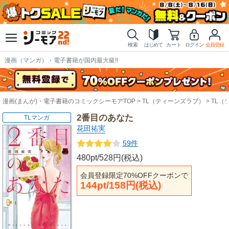
検索
はじめて
カート
ログイン
会員登録
漫画（マンガ）・電子書籍が国内最大級!!
漫画(まんが)・電子書籍のコミックシーモアTOP
TL（ティーンズラブ）
TL（
2番目のあなた
TLマンガ
花田祐実
59件
480pt/528円(税込)
会員登録限定70%OFFクーポンで
144pt/158円(税込)