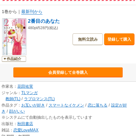
1巻から
｜
最新刊から
2番目のあなた
480pt/528円(税込)
無料立読み
登録して購入
作品紹介
会員登録して全巻購入
作家名：
花田祐実
ジャンル：
TLマンガ
教師(TL)
/
ラブロマンス(TL)
作品タグ：
お互いが好き
/
スマートなイケメン
/
恋に落ちる
/
設定が好
き
/
顔がいい
※システムにて自動抽出したものを表示しています
出版社：
秋田書店
雑誌：
恋愛LoveMAX