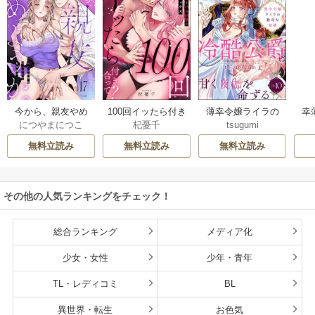
今から、親友やめ
100回イッたら付き
薄幸令嬢ライラの
幸
につやまにつこ
杞憂千
tsugumi
ようか。～腐れ縁
合って？ 無愛想な
数奇な結婚 愛さな
絶
同僚は甘い快楽で
ライバル同期の溺
いと告げた冷酷公
む
無料立読み
無料立読み
無料立読み
私を壊す～
愛絶倫セックス
爵は甘く夜伽を命
（分冊版）
ずる（分冊版）
その他の人気ランキングをチェック！
総合ランキング
メディア化
少女・女性
少年・青年
TL・レディコミ
BL
異世界・転生
お色気