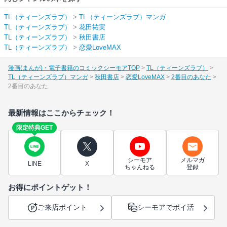
TL（ティーンズラブ）
>
TL（ティーンズラブ）マンガ
TL（ティーンズラブ）
>
花田祐実
TL（ティーンズラブ）
>
秋田書店
TL（ティーンズラブ）
>
恋愛LoveMAX
漫画(まんが)・電子書籍のコミックシーモアTOP
TL（ティーンズラブ）
TL（ティーンズラブ）マンガ
秋田書店
恋愛LoveMAX
2番目のあなた
2番目のあなた
最新情報はここからチェック！
限定特典GET
シーモア
メルマガ
LINE
X
ちゃんねる
登録
お得にポイントゲット！
ご来店ポイント
シーモアでポイ活