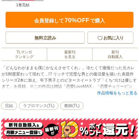
1巻完結
70%OFF
会員登録して
で購入
無料立読み
お気に入り
TLマンガ
最新刊
新刊
ランキング
を見る
自動購入
「どんなわがままも僕にかなえさせてくれ」。冷たくて傲慢だった元カレ
が180度変わって現れて…!? リッチで完璧な男との復活愛を描いた表題作
シリーズ2本に加え、年下男子とのビタースイートラブ「くちづけは優しす
ぎて」を収録。※この作品は雑誌「恋愛LoveMAX」「恋愛チェリーピン
ク」に掲載されたものを再編集したものです。デジタル配信版の雑誌「恋
作品情報をもっと見る
愛LoveMAX」「恋愛チェリーピンク」をお求めになった方は、コンテンツ
内容が重複する場合がございますので、ご注意ください。
完結
ラブロマンス(TL)
教師(TL)