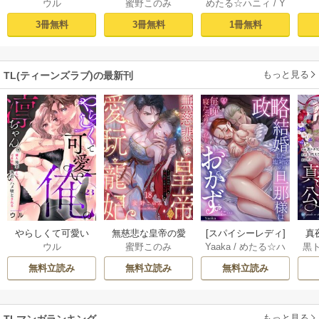
ウル
蜜野このみ
めたる☆ハニィ
/
Y
俺の凛ちゃん。～
玩寵妃―おわらぬ
ィ】政略結婚した
毎
aaka
隣人後輩くんのイ
快楽、閨に響くは
塩対応の旦那様は
す
3冊無料
3冊無料
1冊無料
キすぎた執着にハ
乱れ声― 1巻
毎晩寝たふりをし
まけ
メ堕とされる～ 1巻
た私をおかずに…
(1)
もっと見る
TL(ティーンズラブ)の最新刊
やらしくて可愛い
無慈悲な皇帝の愛
[スパイシーレディ]
真
ウル
蜜野このみ
Yaaka
/
めたる☆ハ
黒
俺の凛ちゃん。～
玩寵妃―おわらぬ
政略結婚した塩対
は(
ニィ
隣人後輩くんのイ
快楽、閨に響くは
応の旦那様は毎晩
無料立読み
無料立読み
無料立読み
キすぎた執着にハ
乱れ声― 18巻
寝たふりをした私
メ堕とされる～ 23
をおかずに… 6巻
巻
もっと見る
TLマンガランキング