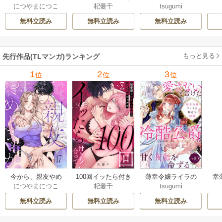
につやまにつこ
杞憂千
tsugumi
ようか。～腐れ縁
合って？ 無愛想な
数奇な結婚 愛さな
絶
同僚は甘い快楽で
ライバル同期の溺
いと告げた冷酷公
む
無料立読み
無料立読み
無料立読み
私を壊す～
愛絶倫セックス
爵は甘く夜伽を命
（分冊版）
ずる（分冊版）
もっと見る
先行作品(TLマンガ)ランキング
1
2
3
位
位
位
今から、親友やめ
100回イッたら付き
薄幸令嬢ライラの
幸
につやまにつこ
杞憂千
tsugumi
ようか。～腐れ縁
合って？ 無愛想な
数奇な結婚 愛さな
絶
同僚は甘い快楽で
ライバル同期の溺
いと告げた冷酷公
む
無料立読み
無料立読み
無料立読み
私を壊す～
愛絶倫セックス
爵は甘く夜伽を命
（分冊版）
ずる（分冊版）