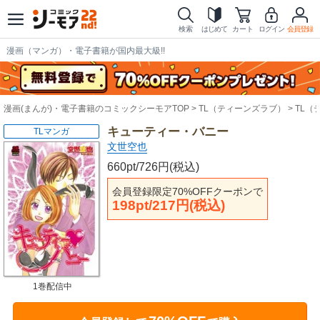
検索
はじめて
カート
ログイン
会員登録
漫画（マンガ）・電子書籍が国内最大級!!
漫画(まんが)・電子書籍のコミックシーモアTOP
TL（ティーンズラブ）
TL（
キューティー・バニー
TLマンガ
文世空也
660pt/726円(税込)
会員登録限定70%OFFクーポンで
198pt/217円(税込)
1巻配信中