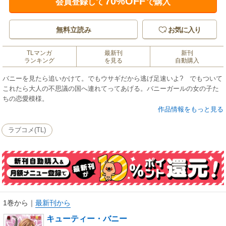
70%OFF
会員登録して
で購入
無料立読み
お気に入り
TLマンガ
最新刊
新刊
ランキング
を見る
自動購入
バニーを見たら追いかけて。でもウサギだから逃げ足速いよ? でもついて
これたら大人の不思議の国へ連れてってあげる。バニーガールの女の子た
ちの恋愛模様。
作品情報をもっと見る
ラブコメ(TL)
1巻から
｜
最新刊から
キューティー・バニー