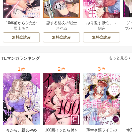
ジ
10年前からシたか
恋する秘文の戦士
ぶり返す獣性。～
プ
栗山あこ
おやぬ
駒込
ク！
った。～理性爆散
たち【forcs edite
カースト上位な男
した幼馴染のわか
d】 43-44巻
の、10年越しの激
無料立読み
無料立読み
無料立読み
らせＨ 12巻
愛 23巻
もっと見る
TLマンガランキング
1
2
3
位
位
位
今から、親友やめ
100回イッたら付き
薄幸令嬢ライラの
幸