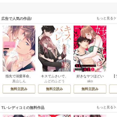
もっと見る
広告で人気の作品!
指先で溺愛革命、
キスでふさいで、
好きなヤツほどい
【
真山しん
ふどのふどう
ako
起こしませんか？
バレないで。【描
じめたい。XLなラ
な
～謎の独身貴族に
き下ろしおまけ付
イバル同期の不器
りた
無料立読み
無料立読み
無料立読み
彼氏宣言されまし
き特装版】
用な溺愛
合
た～【単行本】
か
もっと見る
TL･レディコミの無料作品