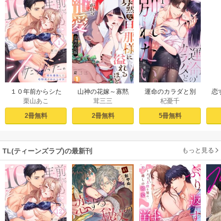
１０年前からシた
山神の花嫁～寡黙
運命のカラダと別
恋
栗山あこ
茸三三
杞憂千
かった。～理性爆
な旦那様に溢れる
れたい。～思い出
たち
散した幼馴染のわ
ほど注がれる寵愛
したくなかった、
2冊無料
2冊無料
5冊無料
からせＨ（１）
～【TL版】 1巻
元カレとのズブズ
ブH（1）
もっと見る
TL(ティーンズラブ)の最新刊