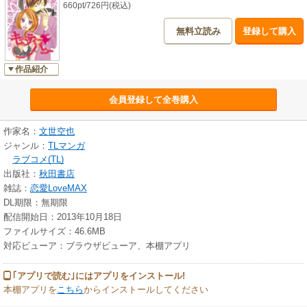
660pt/726円(税込)
無料立読み
登録して購入
作品紹介
会員登録して全巻購入
作家名：
文世空也
ジャンル：
TLマンガ
ラブコメ(TL)
出版社：
秋田書店
雑誌：
恋愛LoveMAX
DL期限：無期限
配信開始日：2013年10月18日
ファイルサイズ：46.6MB
対応ビューア：ブラウザビューア、本棚アプリ
｢アプリで読む｣にはアプリをインストール!
本棚アプリを
こちら
からインストールしてください