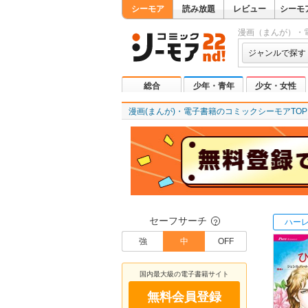
シーモア
読み放題
レビュー
シーモ
漫画（まんが）・
ジャンルで探す
総合
少年・青年
少女・女性
漫画(まんが)・電子書籍のコミックシーモアTOP
セーフサーチ
ハー
？
強
中
OFF
国内最大級の電子書籍サイト
無料会員登録