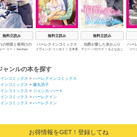
無料立読み
無料立読み
無料立読み
れの明星と夜明けの
ハーレクインコミックス
伯爵が愛した灰かぶり
ハー
ョー･リー
/
Sachiyo
イヴォンヌ･リンゼイ
/
立木美
アニー･バロウズ
/
もとなおこ
ジー
シュヴァリエ
セット 2026年 vol.999
セット 
和
/
ミランダ･ジャレット
/
夜
/
宮本果林
/
ローリー・ペイ
花牟
ジ
/
曽祢まさこ
ン
/
ジャンルの本を探す
クインコミックス
>
ハーレクインコミックス
クインコミックス
>
藤丸浩子
クインコミックス
>
ジェシカ･ハート
クインコミックス
>
ハーレクイン
クインコミックス
>
ハーレクイン
お得情報をGET！登録してね