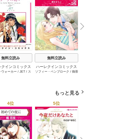
N
x
e
t
無料立読み
無料立読み
無料立読み
レクインコミックス
ハーレクインコミックス
ハーレクインコミックス
ハーレ
･ウォーカー
/
JET
/
ス
ソフィー・ペンブローク
/
御茶
サラ･モーガン
/
友井美穂
/
ケ
イヴォ
2026年 vol.1001
セット 2026年 vol.1062
セット 2026年 vol.1000
セット 
・スペンサー・ポール
/
まちこ
/
ジョー･リー
/
内田一
イ･ソープ
/
川崎ひろこ
/
オー
和
/
ミ
1巻
1巻
1巻
とみ
/
ロザリー･アッシ
奈
/
キャロル･モーティマー
/
ドラ･アダムス
/
黒田かすみ
本果林
/
ュ
/
雁えりか
雁えりか
/
エミリー･ローズ
/
一ノ関りん子
もっと見る
4位
5位
6位