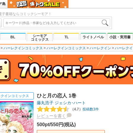
ア島
電子書籍ならコミックシーモア！
シーモア
BL
TL
ライトノベル
小説・実用書
コミックス
ハーレクインコミックス
ハーレクインコミックス
ハーレクイン
ハーレクイ
ひと月の恋人 1巻
レクインコミックス
藤丸浩子
ジェシカ･ハート
（4.7）
投稿数3件
レビューを書く
500pt/550円(税込)