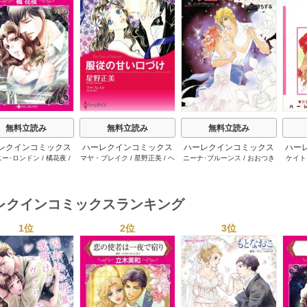
s
無料立読み
無料立読み
無料立読み
レクインコミックス
ハーレクインコミックス
ハーレクインコミックス
ハー
ニー･ロンドン
/
橘花夜
/
マヤ・ブレイク
/
星野正美
/
ヘ
ニーナ･ブルーンス
/
おおつき
ケイト
2026年 vol.1064
セット 2026年 vol.1002
セット 2026年 vol.1063
セット 
ー･ライアンズ
/
花牟礼
レン･ブルックス
/
のわきねい
/
ちずる
/
レベッカ･ヨーク
/
稜
ーザン
1巻
1巻
1巻
サラ･モーガン
/
星合操
/
マーガレット･ウェイ
/
一重夕
敦水
/
ケイト･ハーディ
/
海野
津谷さ
･ウィール
/
津寺里可子
子
みつる
/
サラ･ウッド
/
流水凛
レクインコミックスランキング
子
1位
2位
3位
s