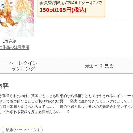
会員登録限定70%OFFクーポンで
150pt/165円(税込)
1巻完結
の作品の注意事項
ハーレクイン
最新刊を見る
ランキング
内容
が派遣されたのは、英国でもっとも理想的な結婚相手ともてはやされるレイフ・ナ
サムで魅力的なことしか取り柄のない男！ 堅実に生きてきたミランダにとって、
ら特別業務を命じられるまでは…。「僕の花嫁を見つけるための舞踏会を開いてく
してわざわざ花嫁を探す必要があるの――!?
結婚(ハーレクイン)