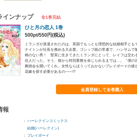
ラインナップ
全1巻完結
ひと月の恋人 1巻
500pt/550円(税込)
ミランダが派遣されたのは、英国でもっとも理想的な結婚相手とも
ナイトンが社長を務める大企業。ゴシップ紙の常連で、ハンサムで
柄のない男！ 堅実に生きてきたミランダにとって、レイフは交わ
住人だった。そう、彼から特別業務を命じられるまでは…。「僕の
舞踏会を開いてくれ」女性ならほうっておかないプレイボーイの彼
花嫁を探す必要があるの――!?
会員登録して全巻購入
情報
：
ハーレクインコミックス
結婚(ハーレクイン)
：
プレイボーイ