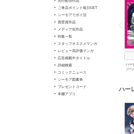
先行配信作品
ご来店ポイント毎日GET
シーモアでポイ活
o
v
賞受賞作品
P
r
e
i
u
メディア化作品
特集一覧
スタッフオススメマンガ
レビュー高評価マンガ
広告掲載中タイトル
ハー
詳細検索
ジー
セット 
コミックニュース
メアリ
サキ
/
シーモア図書券
アン
プレゼントコード
ハー
本棚アプリ
o
v