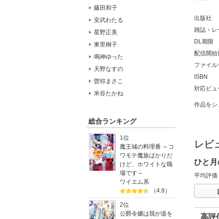
藤田和子
出版社
安武わたる
雑誌・レ
星野正美
DL期限
東里桐子
配信開始
鳴神ゆった
ファイル
天野なすの
ISBN
曽祢まさこ
対応ビュ
米谷たかね
作品をシ
総合ランキング
1位
レビ
魔王城の料理番 ～コ
ワモテ魔族ばかりだ
ひと月
けど、ホワイトな職
場です～
平均評価
ワイエム系
（4.8）
2位
公爵令嬢は我が道を
高評