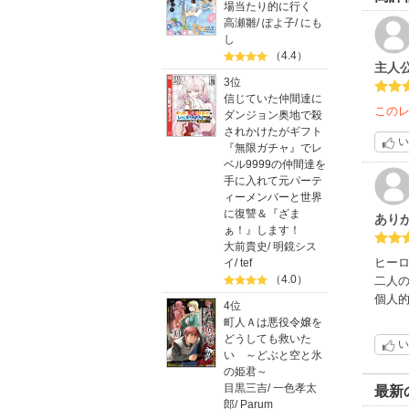
場当たり的に行く
高瀬雛
/
ぽよ子
/
にも
し
（4.4）
主人
3位
信じていた仲間達に
この
ダンジョン奥地で殺
されかけたがギフト
い
『無限ガチャ』でレ
ベル9999の仲間達を
手に入れて元パーテ
ィーメンバーと世界
に復讐＆『ざま
あり
ぁ！』します！
大前貴史
/
明鏡シス
ヒーロ
イ
/
tef
（4.0）
二人
個人
4位
町人Ａは悪役令嬢を
どうしても救いた
い
い ～どぶと空と氷
の姫君～
目黒三吉
/
一色孝太
最新
郎
/
Parum