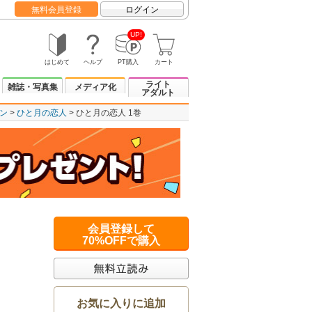
無料会員登録
ログイン
UP!
はじめて
ヘルプ
PT購入
カート
ライト
雑誌・写真集
メディア化
アダルト
ン
ひと月の恋人
ひと月の恋人 1巻
会員登録して
70%OFFで購入
お気に入りに追加