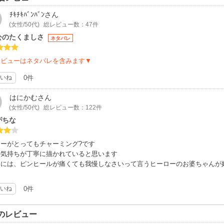
ﾁｷﾁｷﾊﾞﾝﾊﾞﾝ
さん
(女性/50代)
総レビュー数：47件
公のたくましさ
ネタバレ
レビューはネタバレを含みます▼
いね
0件
はにかむ
さん
(女性/50代)
総レビュー数：122件
がちな
ーがとってもチャーミング?です
の気持ちが丁寧に描かれていると思います
的には、ピンヒールが痛くても我慢しなさいって言うヒーローのお婆ちゃんが
いね
0件
のレビュー