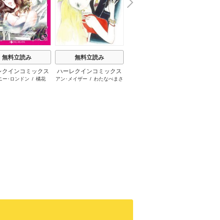
N
x
e
t
無料立読み
無料立読み
無料立読み
レクインコミックス
ハーレクインコミックス
ハーレクインコミックス
ハーレ
ニー･ロンドン
/
橘花
アン･メイザー
/
わたなべまさ
マヤ・ブレイク
/
星野正美
/
キャロル
2026年 vol.1064
セット 2026年 vol.1061
セット 2026年 vol.1002
セット 
メアリー･ライアンズ
/
こ
/
リー･ウィルキンソン
/
ヘレン･ブルックス
/
のわきね
林
/
マ
礼サキ
/
サラ･モーガ
高山繭
/
インディア･グレ
い
/
マーガレット･ウェイ
/
山下友
星合操
/
アン･ウィー
イ
/
桐坂真生
/
シャンテル･
一重夕子
ル
/
津寺里可子
ショー
/
夏海鈴