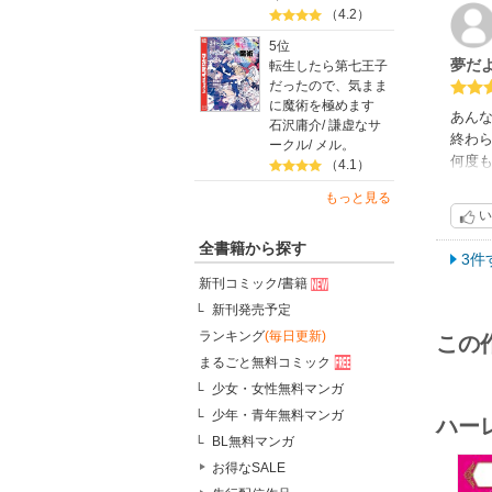
（4.2）
5位
夢だよ
転生したら第七王子
だったので、気まま
に魔術を極めます
あん
石沢庸介
/
謙虚なサ
終わら
ークル
/
メル。
何度
（4.1）
次に
もっと見る
い
全書籍から探す
3件
新刊コミック/書籍
新刊発売予定
ランキング
(毎日更新)
この
まるごと無料コミック
少女・女性無料マンガ
少年・青年無料マンガ
ハー
BL無料マンガ
お得なSALE