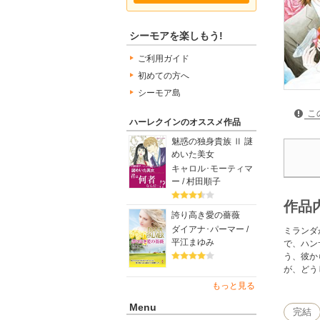
シーモアを楽しもう!
ご利用ガイド
初めての方へ
シーモア島
こ
ハーレクインのオススメ作品
魅惑の独身貴族 Ⅱ 謎
めいた美女
キャロル･モーティマ
ー / 村田順子
作品
誇り高き愛の薔薇
ダイアナ･パーマー /
ミランダ
平江まゆみ
で、ハン
う、彼か
が、どう
もっと見る
Menu
完結