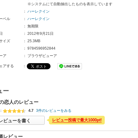
※システムにて自動抽出したものを表示しています
：
ハーレクイン
ーベル
：
ハーレクイン
：
無期限
日
：
2012年9月21日
サイズ
：
25.3MB
：
9784596952844
ーア
：
ブラウザビューア
ェアする
：
ュー
の恋人のレビュー
：
4.7
3件のレビューをみる
レビュー投稿で最大1000pt!
レビューを書く
価レビュー