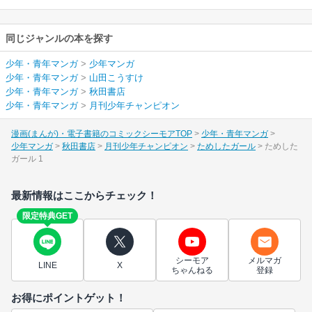
同じジャンルの本を探す
少年・青年マンガ
>
少年マンガ
少年・青年マンガ
>
山田こうすけ
少年・青年マンガ
>
秋田書店
少年・青年マンガ
>
月刊少年チャンピオン
漫画(まんが)・電子書籍のコミックシーモアTOP
少年・青年マンガ
少年マンガ
秋田書店
月刊少年チャンピオン
ためしたガール
ためした
ガール 1
最新情報はここからチェック！
限定特典GET
シーモア
メルマガ
LINE
X
ちゃんねる
登録
お得にポイントゲット！