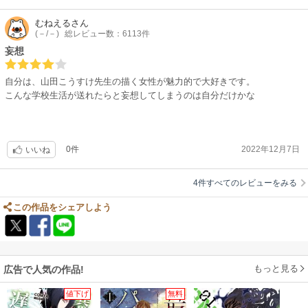
むねえる
さん
(－/－)
総レビュー数：6113件
妄想
自分は、山田こうすけ先生の描く女性が魅力的で大好きです。
こんな学校生活が送れたらと妄想してしまうのは自分だけかな
0件
2022年12月7日
いいね
4件すべてのレビューをみる
この作品をシェアしよう
もっと見る
広告で人気の作品!
値下げ
無料