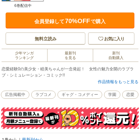
6巻配信中
70%OFF
会員登録して
で購入
無料立読み
お気に入り
少年マンガ
最新刊
新刊
ランキング
を見る
自動購入
恋愛経験0の美少女・睦美ちゃんが一念発起！ 女性の魅力全開のラブラ
ブ・シミュレーション・コミック!!
作品情報をもっと見る
広告掲載中
ラブコメ
ギャグ・コメディー
学園
恋愛
1巻から
｜
最新刊から