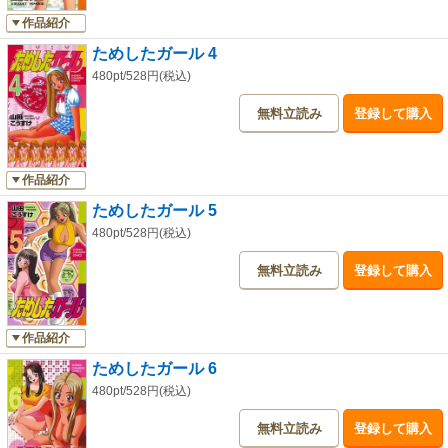
作品紹介
ためしたガール 4
480pt/528円(税込)
無料立読み
登録して購入
作品紹介
ためしたガール 5
480pt/528円(税込)
無料立読み
登録して購入
作品紹介
ためしたガール 6
480pt/528円(税込)
無料立読み
登録して購入