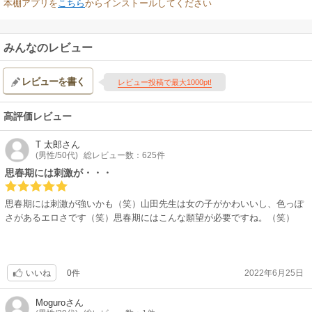
本棚アプリを
こちら
からインストールしてください
みんなのレビュー
レビューを書く
レビュー投稿で最大1000pt!
高評価レビュー
T 太郎
さん
(男性/50代)
総レビュー数：625件
思春期には刺激が・・・
思春期には刺激が強いかも（笑）山田先生は女の子がかわいいし、色っぽ
さがあるエロさです（笑）思春期にはこんな願望が必要ですね。（笑）
0件
2022年6月25日
いいね
Moguro
さん