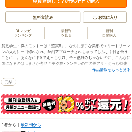
70%OFF
会員登録して
で購入
無料立読み
お気に入り
BLマンガ
最新刊
新刊
ランキング
を見る
自動購入
貧乏学生・操のモットーは「堅実!!」。なのに派手な美形でエリートリーマ
ンの火村に一目惚れされ、熱烈アプローチされちゃってしぶしぶ付き合う
ことに…。あんなにドSでえっちな奴、全っ然好みじゃないのに、こんなに
気になるのは…まさか恋!? キチク攻×ツンデレの年の差アリ・えっち特盛
ラブコメ！ 単行本かきおろしのあまあま同棲生活も収録！
作品情報をもっと見る
完結
1巻から
｜
最新刊から