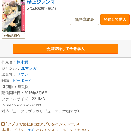
極上ジレンマ
571pt/628円(税込)
無料立読み
登録して購入
作品紹介
会員登録して全巻購入
作家名：
楠木潤
ジャンル：
BLマンガ
出版社：
リブレ
雑誌：
ビーボーイ
DL期限：無期限
配信開始日：2015年8月6日
ファイルサイズ：22.1MB
ISBN：9784862637048
対応ビューア：ブラウザビューア、本棚アプリ
｢アプリで読む｣にはアプリをインストール!
本棚アプリを
こちら
からインストールしてください