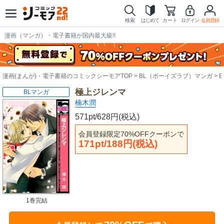
検索
はじめて
カート
ログイン
会員登録
漫画（マンガ）・電子書籍が国内最大級!!
漫画(まんが)・電子書籍のコミックシーモアTOP
BL（ボーイズラブ）マンガ
極上ジレンマ
BLマンガ
楠木潤
571pt/628円(税込)
会員登録限定70%OFFクーポンで
171pt/188円(税込)
1巻完結