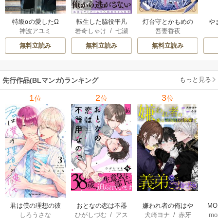
特級αの愛したΩ
転生した脇役平凡
灯台守とかもめの
や
神波アユミ
岩奇しゃけ
/
七瀬
吾妻香夜
な僕は、美形第二
子
か
おむ
王子をヤンデレに
無料立読み
無料立読み
無料立読み
してしまった【シ
ーモア限定版】
もっと見る
先行作品(BLマンガ)ランキング
1
2
3
位
位
位
君は僕の理想の彼
おとなの恋は不器
嫌われ者の俺はや
MO
しろうさな
ひがしづむ
/
アス
犬崎ヨナ
/
赤牙
mo
氏
用なので
り直しの世界で義
U