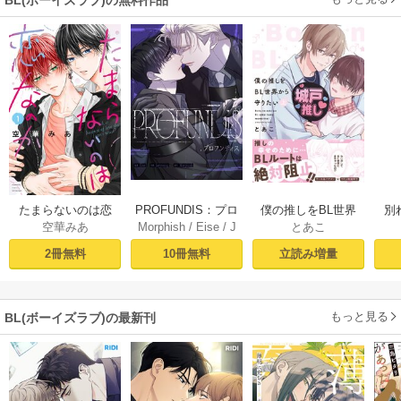
PROFUNDIS：プロ
たまらないのは恋
僕の推しをBL世界
別
Morphish
/
Eise
/
J
空華みあ
とあこ
フンディス【タテ
なのか（１）【シ
から守りたい【シ
掛
aeyoung
ヨミ】1
ーモア限定特典付
ーモア限定特典付
ミ
10冊無料
2冊無料
立読み増量
き】
き電子単行本】 上
定
巻
もっと見る
BL(ボーイズラブ)の最新刊