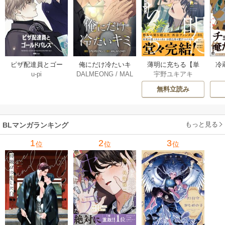
薄明に充ちる【単
冷
ピザ配達員とゴー
俺にだけ冷たいキ
宇野ユキアキ
u-pi
DALMEONG
/
MAL
行本版】 5巻
ルドパレス【タテ
ミ【タテヨミ】 34
LINFLOWER
ヨミ】 104巻
巻
無料立読み
もっと見る
BLマンガランキング
1
2
3
位
位
位