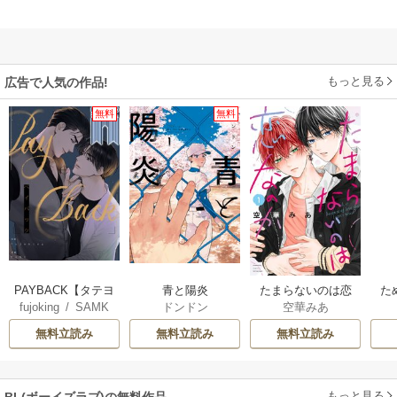
もっと見る
広告で人気の作品!
無料
無料
PAYBACK【タテヨ
青と陽炎
たまらないのは恋
た
fujoking
/
SAMK
ドンドン
空華みあ
ミ】
なのか
無料立読み
無料立読み
無料立読み
もっと見る
BL(ボーイズラブ)の無料作品