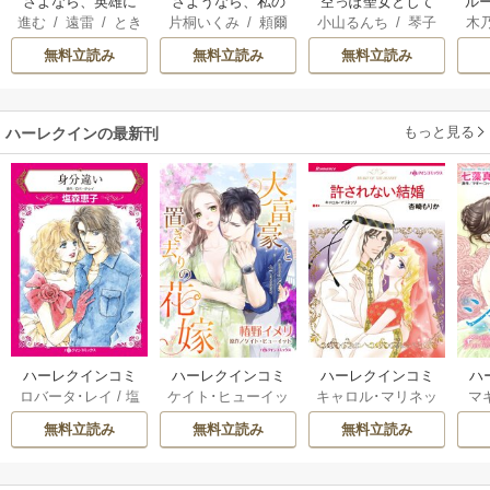
さよなら、英雄に
さようなら、私の
空っぽ聖女として
ル
進む
/
遠雷
/
とき
片桐いくみ
/
頼爾
小山るんち
/
琴子
木
なった旦那様 ～
冷遇生活 ～パーテ
捨てられたはず
令
間
透
ただ祈るだけの役
ィーで声をかけて
が、嫁ぎ先の皇帝
自
無料立読み
無料立読み
無料立読み
立たずな妻のはず
きたのがヤバい男
陛下に溺愛されて
でしたが……～
だった件
います
もっと見る
ハーレクインの最新刊
ハーレクインコミ
ハーレクインコミ
ハーレクインコミ
ハ
ロバータ･レイ
/
塩
ケイト･ヒューイッ
キャロル･マリネッ
マ
ックス セット 202
ックス セット 202
ックス セット 202
ック
森恵子
/
ケイトリ
ト
/
椿野イメリ
/
ニ
リ
/
杏崎もりか
/
キ
七
6年 vol.1210 1巻
6年 vol.1148 1巻
6年 vol.1095 1巻
6年
無料立読み
無料立読み
無料立読み
ン･クルーズ
/
高倉
コル･バーナム
/
高
ャロライン･ジャン
ッ
知子
/
アイリーン･
井みお
/
メッツィ･
ツ
/
牧あけみ
ウィルクス
/
小林博
ヒングル
/
秋乃なな