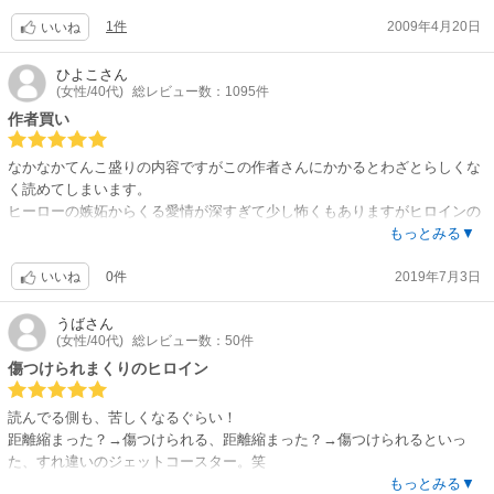
多々ありました。
1件
2009年4月20日
ある意味、主人公が振り回されてますね。
いいね
ですが、こういうのがあってこそ最後にハッピーエンドが待ってるから気
分がいいなぁって思えてきました。
ひよこ
さん
(女性/40代)
総レビュー数：1095件
作者買い
なかなかてんこ盛りの内容ですがこの作者さんにかかるとわざとらしくな
く読めてしまいます。
ヒーローの嫉妬からくる愛情が深すぎて少し怖くもありますがヒロインの
健気さが際立ちます。
もっとみる▼
絵も所々愛くるしい絵が盛り込まれているのも好きなところです。
0件
2019年7月3日
おすすめです。(⁎˃ᴗ˂⁎)
いいね
うば
さん
(女性/40代)
総レビュー数：50件
傷つけられまくりのヒロイン
読んでる側も、苦しくなるぐらい！
距離縮まった？→傷つけられる、距離縮まった？→傷つけられるといっ
た、すれ違いのジェットコースター。笑
個人的にこの手のストーリー展開は大好きなので、最後までドキドキハラ
もっとみる▼