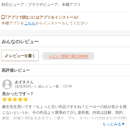
対応ビューア：ブラウザビューア、本棚アプリ
｢アプリで読む｣にはアプリをインストール!
本棚アプリを
こちら
からインストールしてください
みんなのレビュー
レビューを書く
レビュー投稿で最大1000pt!
高評価レビュー
あずき
さん
(女性/60代～)
総レビュー数：727件
良かったです～?
麻生先生買いです！ちょっと古い作品ですかね？ヒーローの絵が若さを感
じないというか、今の作品より唇厚めで少し違和感。内容は誤解、契約、
嫉妬、妊娠とHQあるあるてんこ盛り。でも、そういうの大好きなので(笑)
ヒロインがいじらしくて、冷たくされればされるほど可哀想で可哀想で?
もっとみる▼
結果ヒーロー、メロメロにされますけどね。とても楽しめました。