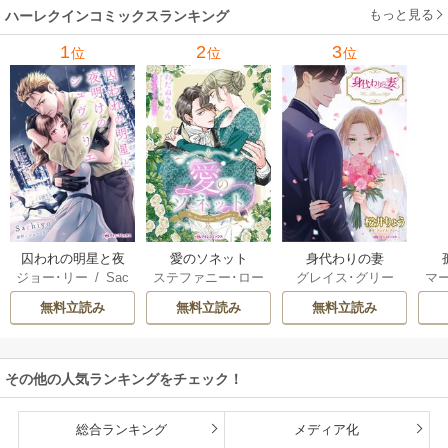
美
/
キャロル･マリ
み
もっと見る
ハーレクインコミックスランキング
ネッリ
/
緒形裕美
1
2
3
位
位
位
囚われの明星と夜
愛のソネット
身代わりの妻
ジョー･リー
/
Sac
ステファニー･ロー
グレイス･グリー
マ
明けのシュヴァリ
hiyo
レンス
/
わたぬき
ン
/
桜井りょう
エ
無料立読み
無料立読み
無料立読み
めん
その他の人気ランキングをチェック！
総合ランキング
メディア化