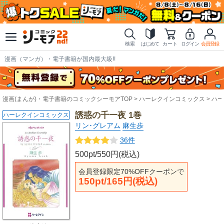
検索
はじめて
カート
ログイン
会員登録
漫画（マンガ）・電子書籍が国内最大級!!
漫画(まんが)・電子書籍のコミックシーモアTOP
ハーレクインコミックス
ハー
誘惑の千一夜 1巻
ハーレクインコミックス
リン･グレアム
麻生歩
36件
500pt/550円(税込)
会員登録限定70%OFFクーポンで
150pt/165円(税込)