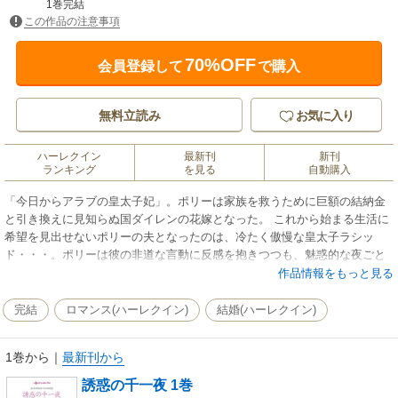
1巻完結
この作品の注意事項
70%OFF
会員登録して
で購入
無料立読み
お気に入り
ハーレクイン
最新刊
新刊
ランキング
を見る
自動購入
「今日からアラブの皇太子妃」。ポリーは家族を救うために巨額の結納金
と引き換えに見知らぬ国ダイレンの花嫁となった。 これから始まる生活に
希望を見出せないポリーの夫となったのは、冷たく傲慢な皇太子ラシッ
ド・・・。ポリーは彼の非道な言動に反感を抱きつつも、魅惑的な夜ごと
の誘惑に抗えなくて――!?
作品情報をもっと見る
完結
ロマンス(ハーレクイン)
結婚(ハーレクイン)
1巻から
｜
最新刊から
誘惑の千一夜 1巻