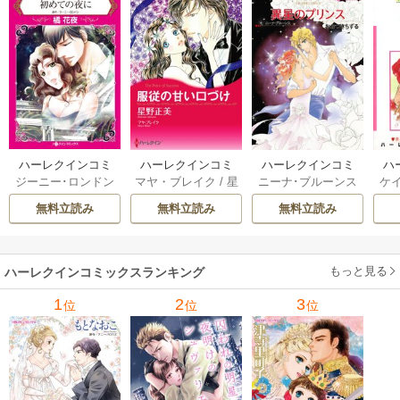
ハーレクインコミ
ハーレクインコミ
ハーレクインコミ
ハ
ジーニー･ロンドン
マヤ・ブレイク
/
星
ニーナ･ブルーンス
ケ
ックス セット 202
ックス セット 202
ックス セット 202
ック
/
橘花夜
/
メアリ
野正美
/
ヘレン･ブ
/
おおつきちずる
/
/
J
6年 vol.1064 1巻
6年 vol.1002 1巻
6年 vol.1063 1巻
6年
無料立読み
無料立読み
無料立読み
ー･ライアンズ
/
花
ルックス
/
のわきね
レベッカ･ヨーク
/
ス
牟礼サキ
/
サラ･モ
い
/
マーガレット･
稜敦水
/
ケイト･ハ
ル
ーガン
/
星合操
/
ア
ウェイ
/
一重夕子
ーディ
/
海野みつる
ザ
ン･ウィール
/
津寺
/
サラ･ウッド
もっと見る
/
流
ハーレクインコミックスランキング
里可子
水凛子
1
2
3
位
位
位