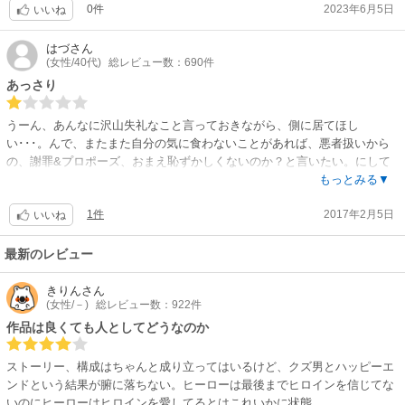
0件
2023年6月5日
いいね
はづ
さん
(女性/40代)
総レビュー数：690件
あっさり
うーん、あんなに沢山失礼なこと言っておきながら、側に居てほし
い･･･。んで、またまた自分の気に食わないことがあれば、悪者扱いから
の、謝罪&プロポーズ、おまえ恥ずかしくないのか？と言いたい。にして
も、かわいそうなヒロイン。お姉さんにも色々あったのよね、って言う。
もっとみる▼
また、自分から動くのもなんと潔い。よっぽどヒーローよりカッコいい
1件
2017年2月5日
わ。
いいね
最新のレビュー
きりん
さん
(女性/－)
総レビュー数：922件
作品は良くても人としてどうなのか
ストーリー、構成はちゃんと成り立ってはいるけど、クズ男とハッピーエ
ンドという結果が腑に落ちない。ヒーローは最後までヒロインを信じてな
いのにヒーローはヒロインを愛してるとはこれいかに状態。