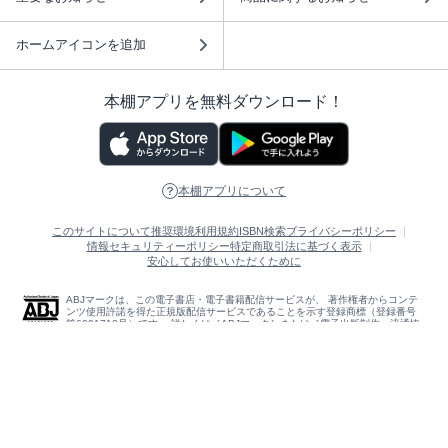
ホームアイコンを追加
本棚アプリを無料ダウンロード！
本棚アプリについて
このサイトについて
推奨環境
利用規約
ISBN検索
プライバシーポリシー
情報セキュリティーポリシー
特定商取引法に基づく表示
安心してお使いいただくために
ABJマークは、この電子書店・電子書籍配信サービスが、 著作権者からコンテ
ンツ使用許諾を得た正規版配信サービスであることを示す登録商標（登録番号
第6091713号）です。 詳しくは［ABJマーク］または［電子出版制作・流通協
議会］で検索してください。
(C)NTTソルマーレ