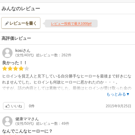
みんなのレビュー
レビューを書く
レビュー投稿で最大1000pt!
高評価レビュー
kosi
さん
(女性/40代)
総レビュー数：262件
良かった！！
ヒロインを貧乏人と見下している自分勝手なヒーローを最後まで好きにな
れませんでした。ヒロインも何故ヒーローに惹かれたのか・・・。
ですが、話の内容としては素敵でした。最後はヒロインが受け取った金の
行方も分かるし、ヒーローもヒロインに率直な気持ちを伝えるし、最後ま
もっとみる▼
で読めば嫌な気分にはならないと思います。
0件
2015年9月25日
いいね
健康ママ
さん
(女性/50代)
総レビュー数：49件
なんでこんなヒーローに？