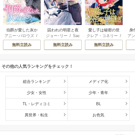
伯爵が愛した灰か
囚われの明星と夜
愛し子は秘密の世
身
アニー･バロウズ
/
ジョー･リー
/
Sac
クレア・コネリー
/
アン
ぶり
明けのシュヴァリ
継ぎ
もとなおこ
hiyo
津寺里可子
エ
無料立読み
無料立読み
無料立読み
その他の人気ランキングをチェック！
総合ランキング
メディア化
少女・女性
少年・青年
TL・レディコミ
BL
異世界・転生
お色気