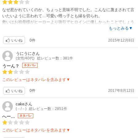
なぜ惹かれていくのか、ちょっと意味不明でした。こんなに蔑まされて言
いたいように言われて…可愛い甥っ子とも縁を切られ。
救いはお祖母様がヒーローより強引でヒロインに優しかったことでしょう
か。
もっとみる▼
0件
2015年12月8日
いいね
うにうに
さん
(女性/40代)
総レビュー数：381件
うーん？
ネタバレ
このレビューはネタバレを含みます▼
0件
2017年8月12日
いいね
cake
さん
(－/－)
総レビュー数：2851件
へー…
ネタバレ
このレビューはネタバレを含みます▼