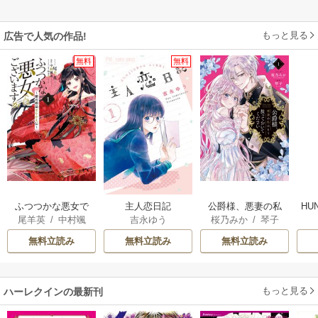
もっと見る
広告で人気の作品!
無料
無料
ふつつかな悪女で
主人恋日記
公爵様、悪妻の私
HU
尾羊英
/
中村颯
吉永ゆう
桜乃みか
/
琴子
はございますが ～
はもう放っておい
希
/
ゆき哉
雛宮蝶鼠とりかえ
てください
無料立読み
無料立読み
無料立読み
伝～
もっと見る
ハーレクインの最新刊