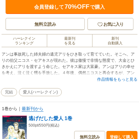
70%OFF
会員登録して
で購入
無料立読み
お気に入り
ハーレクイン
最新刊
新刊
ランキング
を見る
自動購入
アンは事故死した姉夫婦の遺児アリをひき取って育てていた。そこへ、ア
リの伯父ニコス・セアキスが現れた。彼は傲慢で非情な態度で、大金とひ
きかえにアリを渡すよう命じた。セアキス家は大富豪。アンはアリの幸せ
を考え、泣く泣く甥を手放した。４年後、偶然ニコスと再会するが、アン
を金目当ての女と決めつけていた彼は、軽蔑をあらわにする。なのに数日
作品情報をもっと見る
後、ニコスが再び訪れて言う。「ぼくたちと一緒にギリシアに来てほし
い」突然の申し出に、アンは自分の耳を疑った。
完結
愛人(ハーレクイン)
1巻から
｜
最新刊から
逃げだした愛人 1巻
500pt/550円(税込)
無料立読み
登録して購入