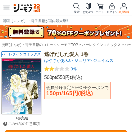
検索
はじめて
カート
ログイン
会員登録
漫画（マンガ）・電子書籍が国内最大級!!
漫画(まんが)・電子書籍のコミックシーモアTOP
ハーレクインコミックス
ハー
逃げだした愛人 1巻
ハーレクインコミックス
はやさかあみい
ジュリア･ジェイムズ
9件
500pt/550円(税込)
会員登録限定70%OFFクーポンで
150pt/165円(税込)
1巻完結
この作品の注意事項