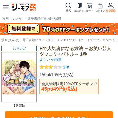
検索
はじめて
カート
ログイン
会員登録
漫画（マンガ）・電子書籍が国内最大級!!
漫画(まんが)・電子書籍のコミックシーモアTOP
BL（ボーイズラブ）マンガ
Hで人気者になる方法 ～お笑い芸人
BLマンガ
ツッコミ♂バトル～ 1巻
よしたか由貴
2件
150pt/165円(税込)
会員登録限定70%OFFクーポンで
45pt/49円(税込)
1巻完結