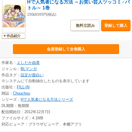
Hで人気者になる方法 ～お笑い芸人ツッコミ♂バ
トル～ 1巻
150pt/165円(税込)
無料立読み
登録して購入
作品紹介
会員登録して全巻購入
作家名：
よしたか由貴
ジャンル：
BLマンガ
作品タグ：
設定が面白い
※システムにて自動抽出したものを表示しています
出版社：
FILL-IN
雑誌：
Chouchou
シリーズ：
Hで人気者になる方法シリーズ
DL期限：無期限
配信開始日：2012年12月7日
ファイルサイズ：4.1MB
対応ビューア：ブラウザビューア、本棚アプリ