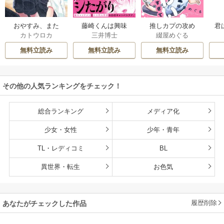
おやすみ、また
藤崎くんは興味
推しカプの攻め
君
カトウロカ
三井博士
綴屋めぐる
ね。ましろくん。
津々【コミックス
が、かわいすぎて
【電子限定漫画付
版】
困る
無料立読み
無料立読み
無料立読み
き】
その他の人気ランキングをチェック！
総合ランキング
メディア化
少女・女性
少年・青年
TL・レディコミ
BL
異世界・転生
お色気
履歴削除
あなたがチェックした作品