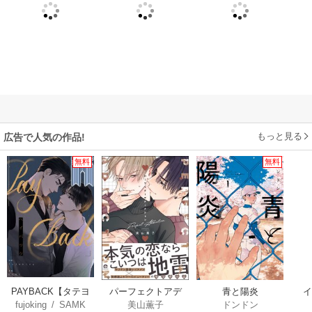
もっと見る
広告で人気の作品!
無料
無料
PAYBACK【タテヨ
パーフェクトアデ
青と陽炎
fujoking
/
SAMK
美山薫子
ドンドン
ミ】
ィクション
【