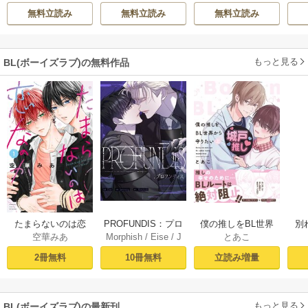
無料立読み
無料立読み
無料立読み
もっと見る
BL(ボーイズラブ)の無料作品
PROFUNDIS：プロ
たまらないのは恋
僕の推しをBL世界
別
Morphish
/
Eise
/
J
空華みあ
とあこ
フンディス【タテ
なのか（１）【シ
から守りたい【シ
掛
aeyoung
ヨミ】1
ーモア限定特典付
ーモア限定特典付
ミ
10冊無料
2冊無料
立読み増量
き】
き電子単行本】 上
定
巻
もっと見る
BL(ボーイズラブ)の最新刊