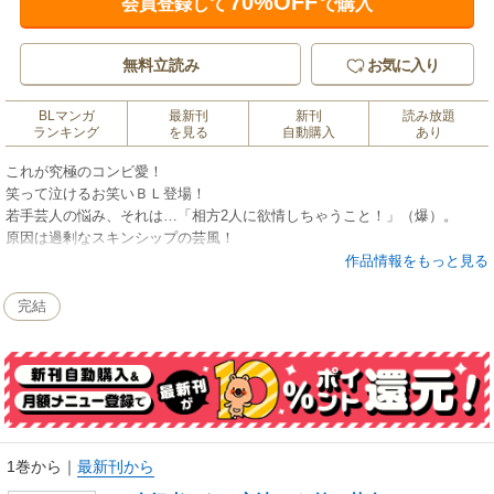
70%OFF
会員登録して
で購入
無料立読み
お気に入り
BLマンガ
最新刊
新刊
読み放題
ランキング
を見る
自動購入
あり
これが究極のコンビ愛！
笑って泣けるお笑いＢＬ登場！
若手芸人の悩み、それは…「相方2人に欲情しちゃうこと！」（爆）。
原因は過剰なスキンシップの芸風！
そのスキンシップが日を追うごとにエスカレート！ もう股間はいっぱい
作品情報をもっと見る
いっぱい！
極めつけは相方の突然のキス！ もう限界！ ついに本当の気持ちを打ち
完結
明けてしまうと彼らからは意外な答えが…！
1巻から
｜
最新刊から