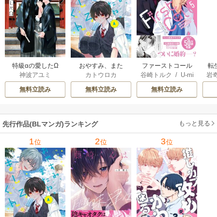
特級αの愛したΩ
おやすみ、また
ファーストコール
転
神波アユミ
カトウロカ
谷崎トルク
/
U-mi
岩
ね。ましろくん。
～童貞外科医、年
な
n
【電子限定漫画付
下ヤクザの嫁にさ
王
無料立読み
無料立読み
無料立読み
き】
れそうです！～
し
【単行本版(シーモ
ア限定描き下ろし
もっと見る
先行作品(BLマンガ)ランキング
付き)】
1
2
3
位
位
位