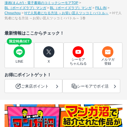
漫画(まんが)・電子書籍のコミックシーモアTOP
BL（ボーイズラブ）マンガ
BL（ボーイズラブ）マンガ
FILL-IN
Chouchou
Hで人気者になる方法 ～お笑い芸人ツッコミ♂バトル～
Hで人
気者になる方法 ～お笑い芸人ツッコミ♂バトル～ 1巻
最新情報はここからチェック！
限定特典GET
シーモア
メルマガ
LINE
X
ちゃんねる
登録
お得にポイントゲット！
ご来店ポイント
シーモアでポイ活