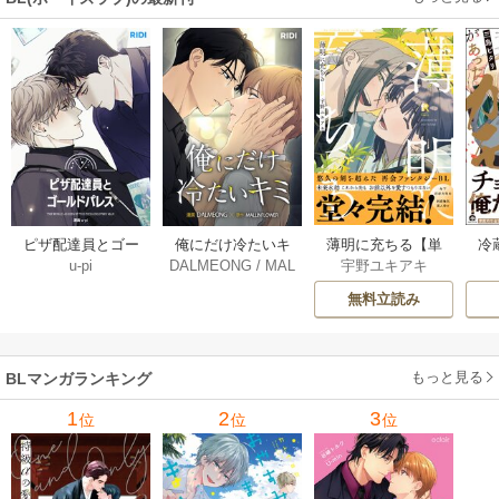
薄明に充ちる【単
冷
ピザ配達員とゴー
俺にだけ冷たいキ
宇野ユキアキ
u-pi
DALMEONG
/
MAL
行本版】 5巻
ルドパレス【タテ
ミ【タテヨミ】 34
LINFLOWER
ヨミ】 104巻
巻
無料立読み
もっと見る
BLマンガランキング
1
2
3
位
位
位