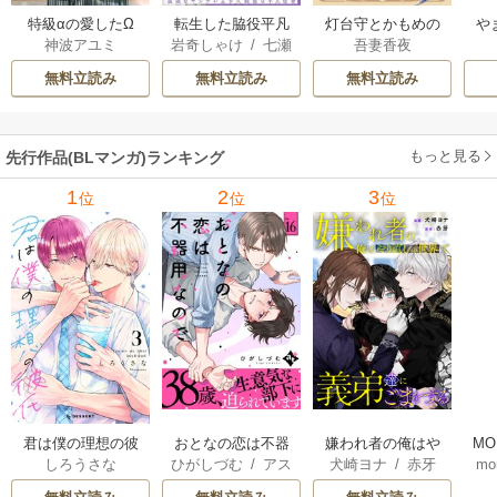
特級αの愛したΩ
転生した脇役平凡
灯台守とかもめの
や
神波アユミ
岩奇しゃけ
/
七瀬
吾妻香夜
な僕は、美形第二
子
か
おむ
王子をヤンデレに
無料立読み
無料立読み
無料立読み
してしまった【シ
ーモア限定版】
もっと見る
先行作品(BLマンガ)ランキング
1
2
3
位
位
位
君は僕の理想の彼
おとなの恋は不器
嫌われ者の俺はや
MO
しろうさな
ひがしづむ
/
アス
犬崎ヨナ
/
赤牙
mo
氏
用なので
り直しの世界で義
U
ティル編集部
弟達にごまをする