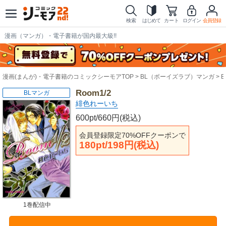
検索
はじめて
カート
ログイン
会員登録
漫画（マンガ）・電子書籍が国内最大級!!
漫画(まんが)・電子書籍のコミックシーモアTOP
BL（ボーイズラブ）マンガ
Room1/2
BLマンガ
緋色れーいち
600pt/660円(税込)
会員登録限定70%OFFクーポンで
180pt/198円(税込)
1巻配信中