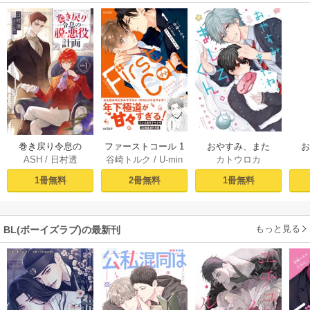
おやすみ、また
巻き戻り令息の
ファーストコール 1
カトウロカ
ASH
/
日村透
谷崎トルク
/
U-min
ね。ましろくん。
ね。
脱・悪役計画１
～童貞外科医、年
【電子限定漫画付
下ヤクザの嫁にさ
1冊無料
1冊無料
2冊無料
き】
れそうです！～
【単行本版(シーモ
ア限定描き下ろし
もっと見る
BL(ボーイズラブ)の最新刊
付き)】