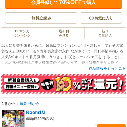
70%OFF
会員登録して
で購入
無料立読み
お気に入り
BLマンガ
最新刊
新刊
ランキング
を見る
自動購入
恋人に見栄を張るために、超高級マンションへお引っ越しｖ でもその家
賃なんと200万!? 若き青年実業家の永作(ながさく)は、同じ事情を抱える
人気№1ホストの香月真澄(こうづきますみ)とルームシェアを することに。
けれど永作は実はご主人様気質のドSのゲイで、香月は無自覚な天然ド
М!! 究極の攻同士の、波乱の同居生活がスタートｖ
作品情報をもっと見る
1巻から
｜
最新刊から
Room1/2
600pt/660円(税込)