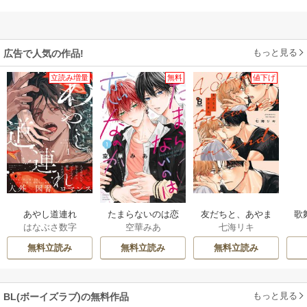
もっと見る
広告で人気の作品!
立読み増量
無料
値下げ
あやし道連れ
たまらないのは恋
友だちと、あやま
歌
はなぶさ数字
空華みあ
七海リキ
なのか
ち。
無料立読み
無料立読み
無料立読み
もっと見る
BL(ボーイズラブ)の無料作品