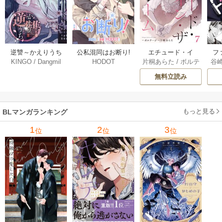
逆讐～かえりうち
エチュード・イ
フ
公私混同はお断り!
KINGO
/
Dangmil
片桐あらた
/
ボルテ
谷
HODOT
～【タテヨミ】 36
ン・ザ・ルーム[Blu
～
【タテヨミ】 67巻
ージ
巻
Mellow] 7巻
下
無料立読み
【
ア
もっと見る
BLマンガランキング
1
2
3
位
位
位