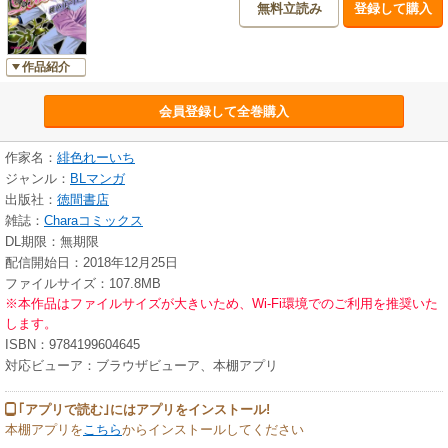
無料立読み
登録して購入
作品紹介
会員登録して全巻購入
作家名：
緋色れーいち
ジャンル：
BLマンガ
出版社：
徳間書店
雑誌：
Charaコミックス
DL期限：無期限
配信開始日：2018年12月25日
ファイルサイズ：107.8MB
※本作品はファイルサイズが大きいため、Wi-Fi環境でのご利用を推奨いた
します。
ISBN：9784199604645
対応ビューア：ブラウザビューア、本棚アプリ
｢アプリで読む｣にはアプリをインストール!
本棚アプリを
こちら
からインストールしてください