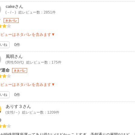
cake
さん
(－/－)
総レビュー数：2851件
？
ネタバレ
レビューはネタバレを含みます▼
いね
0件
風唄
さん
(男性/50代)
総レビュー数：175件
ぞ運命
ネタバレ
レビューはネタバレを含みます▼
いね
0件
ありす３
さん
(女性/－)
総レビュー数：1209件
◎
子が特殊部隊所属ってあり得ないけどかっこよすぎ。予想通りの展開だけど、