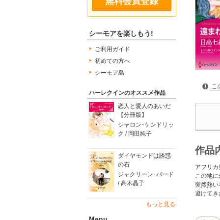
無料会員登録
シーモアを楽しもう!
ご利用ガイド
初めての方へ
シーモア島
こ
ハーレクインのオススメ作品
恋人と愛人のあいだ
【分冊版】
シャロン･ケンドリッ
ク / 岡田純子
作品
ダイヤモンドは誘惑
の石
アフリカ
ジャクリーン･バード
この地に
/ 高木晶子
突然熱い
避けてき
もっと見る
Menu