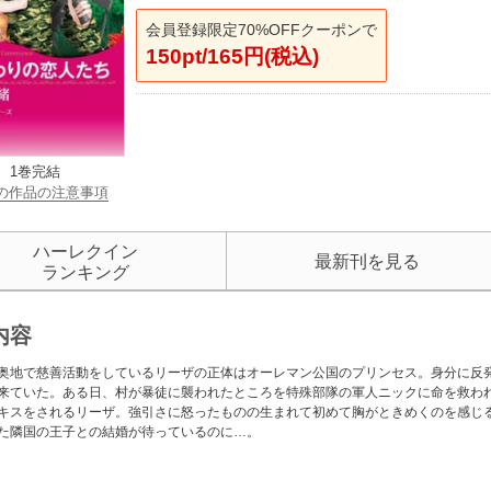
会員登録限定70%OFFクーポンで
150pt/165円(税込)
1巻完結
の作品の注意事項
ハーレクイン
最新刊を見る
ランキング
内容
奥地で慈善活動をしているリーザの正体はオーレマン公国のプリンセス。身分に反
来ていた。ある日、村が暴徒に襲われたところを特殊部隊の軍人ニックに命を救わ
キスをされるリーザ。強引さに怒ったものの生まれて初めて胸がときめくのを感じ
た隣国の王子との結婚が待っているのに…。