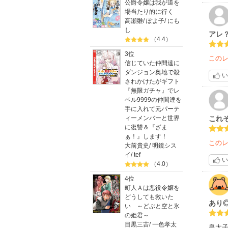
公爵令嬢は我が道を
場当たり的に行く
高瀬雛
/
ぽよ子
/
にも
し
アレ
（4.4）
3位
この
信じていた仲間達に
ダンジョン奥地で殺
い
されかけたがギフト
『無限ガチャ』でレ
ベル9999の仲間達を
手に入れて元パーテ
これ
ィーメンバーと世界
に復讐＆『ざま
ぁ！』します！
この
大前貴史
/
明鏡シス
イ
/
tef
い
（4.0）
4位
町人Ａは悪役令嬢を
どうしても救いた
あり
い ～どぶと空と氷
の姫君～
目黒三吉
/
一色孝太
皇太