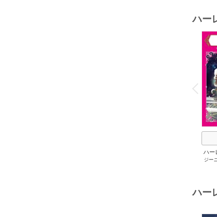
ハー
o
v
P
r
e
i
u
ハー
ジー
セット 
メアリ
サキ
/
アン
ハー