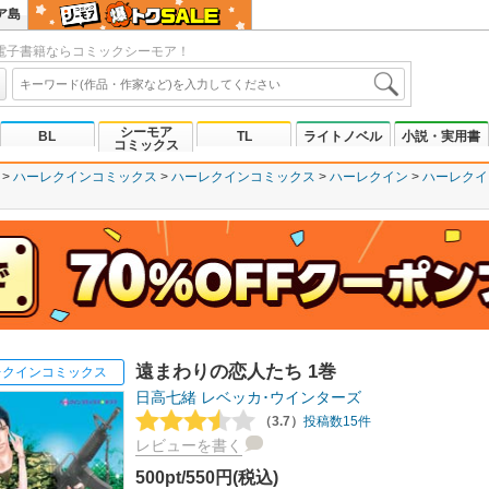
ア島
電子書籍ならコミックシーモア！
シーモア
BL
TL
ライトノベル
小説・実用書
コミックス
ハーレクインコミックス
ハーレクインコミックス
ハーレクイン
ハーレクイ
遠まわりの恋人たち 1巻
レクインコミックス
日高七緒
レベッカ･ウインターズ
（3.7）
投稿数15件
レビューを書く
500pt/550円(税込)