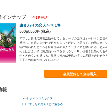
ラインナップ
全1巻完結
遠まわりの恋人たち 1巻
500pt/550円(税込)
アフリカ奥地で慈善活動をしているリーザの正体はオーレマン公国
反発し、自分の力だけで何かをなしとげたいと思ってこの地に来て
徒に襲われたところを特殊部隊の軍人ニックに命を救われる。恋人
めとは言え、彼に突然熱いキスをされるリーザ。強引さに怒ったも
がときめくのを感じる。故国に帰れば子供の頃に１度顔を合わせた
王子との結婚が待っているのに…。
会員登録して全巻購入
情報
：
ハーレクインコミックス
：
王子
/
幸せな気持ち
/
恋に落ちる