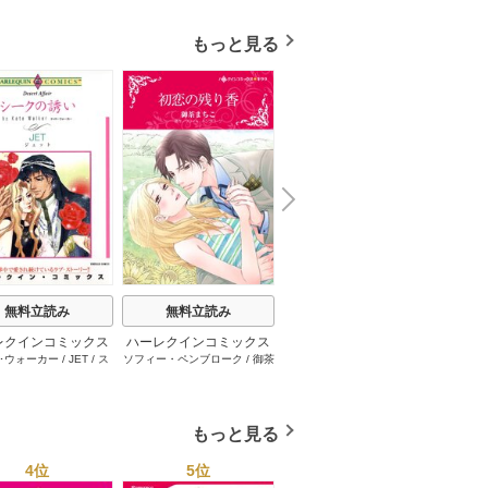
もっと見る
N
x
e
t
無料立読み
無料立読み
無料立読み
レクインコミックス
ハーレクインコミックス
ハーレクインコミックス
ハーレ
･ウォーカー
/
JET
/
ス
ソフィー・ペンブローク
/
御茶
サラ･モーガン
/
友井美穂
/
ケ
イヴォ
2026年 vol.1001
セット 2026年 vol.1062
セット 2026年 vol.1000
セット 
・スペンサー・ポール
/
まちこ
/
ジョー･リー
/
内田一
イ･ソープ
/
川崎ひろこ
/
オー
和
/
ミ
1巻
1巻
1巻
とみ
/
ロザリー･アッシ
奈
/
キャロル･モーティマー
/
ドラ･アダムス
/
黒田かすみ
本果林
/
ュ
/
雁えりか
雁えりか
/
エミリー･ローズ
/
一ノ関りん子
もっと見る
4位
5位
6位