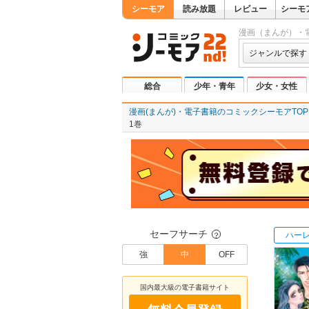
シーモア
読み放題
レビュー
シーモ
漫画（まんが）・
ジャンルで探す
総合
少年・青年
少女・女性
漫画(まんが)・電子書籍のコミックシーモアTOP
1巻
セーフサーチ
ハー
？
強
中
OFF
国内最大級の電子書籍サイト