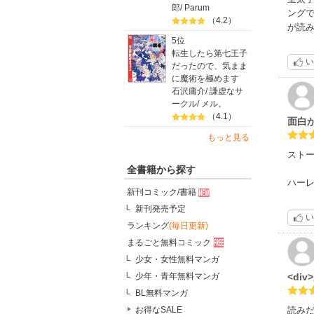
郎
/
Parum
ング
（4.2）
が読
5位
転生したら第七王子
い
だったので、気まま
に魔術を極めます
石沢庸介
/
謙虚なサ
ークル
/
メル。
（4.1）
面白
もっと見る
スト
全書籍から探す
ハー
新刊コミック/書籍
新刊発売予定
い
ランキング
(毎日更新)
まるごと無料コミック
少女・女性無料マンガ
<di
少年・青年無料マンガ
BL無料マンガ
読み
お得なSALE