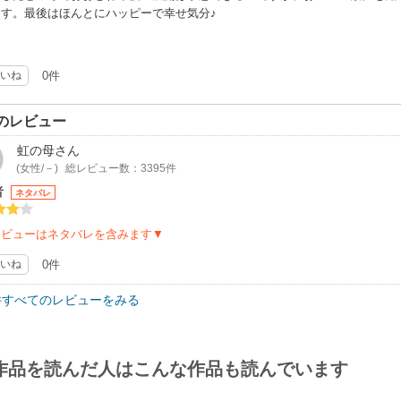
ます。最後はほんとにハッピーで幸せ気分♪
いね
0件
のレビュー
虹の母
さん
(女性/－)
総レビュー数：3395件
者
ネタバレ
レビューはネタバレを含みます▼
いね
0件
件すべてのレビューをみる
作品を読んだ人はこんな作品も読んでいます