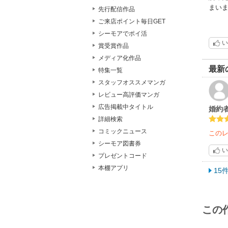
まい
先行配信作品
ご来店ポイント毎日GET
シーモアでポイ活
い
賞受賞作品
メディア化作品
最新
特集一覧
スタッフオススメマンガ
レビュー高評価マンガ
広告掲載中タイトル
婚約
詳細検索
コミックニュース
この
シーモア図書券
い
プレゼントコード
本棚アプリ
15
この