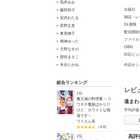
高井みお
出版社
藤田和子
雑誌・レ
安武わたる
DL期限
星野正美
配信開始
東里桐子
ファイル
鳴神ゆった
ISBN
天野なすの
対応ビュ
曽祢まさこ
作品をシ
米谷たかね
総合ランキング
レビ
1位
魔王城の料理番 ～コ
遠まわ
ワモテ魔族ばかりだ
平均評価
けど、ホワイトな職
場です～
ワイエム系
（4.8）
高評
2位