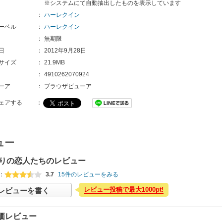
※システムにて自動抽出したものを表示しています
：
ハーレクイン
ーベル
：
ハーレクイン
：
無期限
日
：
2012年9月28日
サイズ
：
21.9MB
：
4910262070924
ーア
：
ブラウザビューア
ェアする
：
ュー
りの恋人たちのレビュー
：
3.7
15件のレビューをみる
レビュー投稿で最大1000pt!
レビューを書く
価レビュー