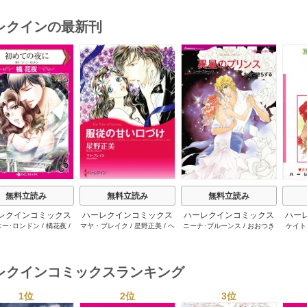
レクインの最新刊
s
無料立読み
無料立読み
無料立読み
レクインコミックス
ハーレクインコミックス
ハーレクインコミックス
ハー
ニー･ロンドン
/
橘花夜
/
マヤ・ブレイク
/
星野正美
/
ヘ
ニーナ･ブルーンス
/
おおつき
ケイト
2026年 vol.1064
セット 2026年 vol.1002
セット 2026年 vol.1063
セット 
ー･ライアンズ
/
花牟礼
レン･ブルックス
/
のわきねい
/
ちずる
/
レベッカ･ヨーク
/
稜
ーザン
1巻
1巻
1巻
サラ･モーガン
/
星合操
/
マーガレット･ウェイ
/
一重夕
敦水
/
ケイト･ハーディ
/
海野
津谷さ
･ウィール
/
津寺里可子
子
みつる
/
サラ･ウッド
/
流水凛
レクインコミックスランキング
子
1位
2位
3位