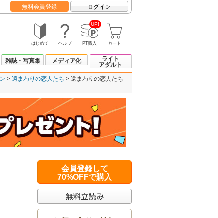
無料会員登録
ログイン
UP!
はじめて
ヘルプ
PT購入
カート
ライト
雑誌・写真集
メディア化
アダルト
ン
遠まわりの恋人たち
遠まわりの恋人たち
会員登録して
70%OFFで購入