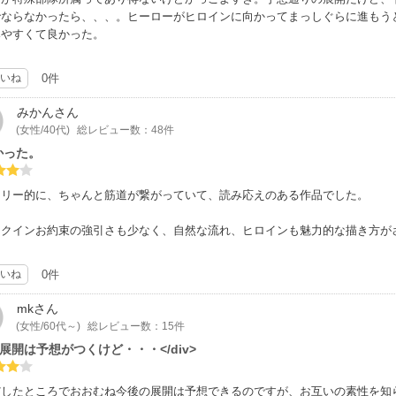
でならなかったら、、、。ヒーローがヒロインに向かってまっしぐらに進もう
みやすくて良かった。
いね
0件
みかん
さん
(女性/40代)
総レビュー数：48件
かった。
ーリー的に、ちゃんと筋道が繋がっていて、読み応えのある作品でした。
レクインお約束の強引さも少なく、自然な流れ、ヒロインも魅力的な描き方が
いね
0件
mk
さん
(女性/60代～)
総レビュー数：15件
v>展開は予想がつくけど・・・</div>
だしたところでおおむね今後の展開は予想できるのですが、お互いの素性を知