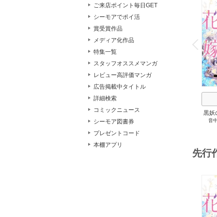
ご来店ポイント毎日GET
シーモアでポイ活
賞受賞作品
o
v
メディア化作品
P
r
e
i
u
特集一覧
スタッフオススメマンガ
レビュー高評価マンガ
広告掲載中タイトル
詳細検索
コミックニュース
黒妖
音
た私
シーモア図書券
プレゼントコード
本棚アプリ
先行
o