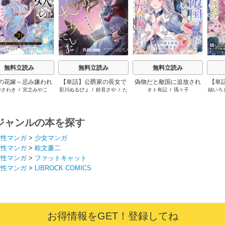
無料立読み
無料立読み
無料立読み
の花嫁～忌み嫌われ
【単話】公爵家の長女で
偽物だと敵国に追放され
【単
中さわき
/
宮之みやこ
彩川ぬるぴょ
/
鈴音さや
/
た
オト有記
/
瑪々子
紬いろ
が冷酷大尉に愛され
した
ましたが、どうやら本物
那様
む
るまで～
の聖女は私のようです。
ジャンルの本を探す
女性マンガ
>
少女マンガ
女性マンガ
>
欧文廉二
女性マンガ
>
ファットキャット
女性マンガ
>
LIBROCK COMICS
お得情報をGET！登録してね