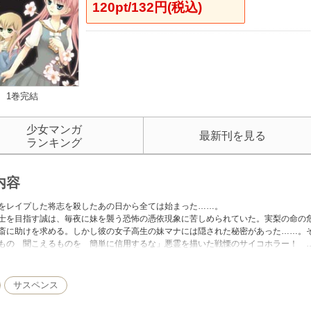
120pt/132円(税込)
1巻完結
少女マンガ
最新刊を見る
ランキング
内容
をレイプした将志を殺したあの日から全ては始まった……。
士を目指す誠は、毎夜に妹を襲う恐怖の憑依現象に苦しめられていた。実梨の命の
斎に助けを求める。しかし彼の女子高生の妹マナには隠された秘密があった……。
もの 聞こえるものを 簡単に信用するな」悪霊を描いた戦慄のサイコホラー！ 
て。』『十年トラップ』『十一年目』収録の作品集
サスペンス