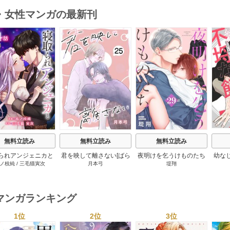
ら売り］ 第1話
・女性マンガの最新刊
s
無料立読み
無料立読み
無料立読み
られアンジェニカと
君を映して離さない[ばら
夜明けを乞うけものたち
幼な
ノ枝純
/
三毛猫寅次
月本弓
堤翔
伯爵［ばら売り］ 14
売り] 25巻
[ばら売り] 28-29巻
巻
マンガランキング
1位
2位
3位