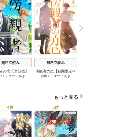
N
x
e
t
無料立読み
無料立読み
無料立読み
者の恋【単話売】
傍観者の恋【初回限定ペ
天は赤い河のほとり
病弱な
田了
/
ナツ
/
あき
吉田了
/
ナツ
/
あき
篠原千絵
小箱
ーパー付】【電子限定特
婚約者
典付】
げ出し
仲
もっと見る
4位
5位
6位